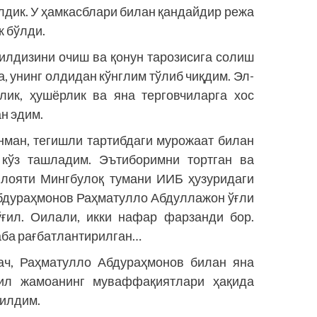
лдик. У ҳамкасблари билан қандайдир режа
к бўлди.
 илдизини очиш ва қонун тарозисига солиш
, унинг олдидан кўнглим тўлиб чиқдим. Эл-
лик, ҳушёрлик ва яна терговчиларга хос
н эдим.
ман, тегишли тартибдаги мурожаат билан
 кўз ташладим. Эътиборимни тортган ва
илояти Мингбулоқ тумани ИИБ ҳузуридаги
Абдураҳмонов Раҳматулло Абдуллажон ўғли
ўғил. Оилали, икки нафар фарзанди бор.
аба рағбатлантирилган…
ач, Раҳматулло Абдураҳмонов билан яна
ил жамоанинг муваффақиятлари ҳақида
қилдим.