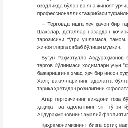
озодликда бўлар ва яна жиноят урчи
профессионаллик тажрибаси туфайли 
— Терговда ишга ҳеч қачон бир т
Шахслар, деталлар назардан қочири
тарозисини тўғри ушламаса, тамом
жиноятларга сабаб бўлиши мумкин.
Бугун Раҳматулло Абдураҳмонов 
тергов бўлинмаси ходимлари учун “
бажаришгина эмас, ҳеч бир инсон ҳу
Халқ вакилларининг адолатга бўл
тариқа ҳаётидан розилигини кафолат
Агар терговчининг виждони тоза бў
ҳақиқат ва адолатнинг энг тўғри 
Абдураҳмоновнинг амалий фаолиятига
Қаҳрамонимизнинг бизга ортиқ вақ