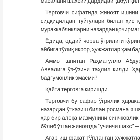
масалани шахсий дардидай қабул қил
Терговчи сифатида жиноят ишини 
сидқидилдан туйғулари билан ҳис қ
мураккабликларни назардан қочирмаг
Ёдида, оддий чорва ўғрилиги кўри
айбига тўлиқ иқрор, ҳужжатлар ҳам ба
Аммо капитан Раҳматулло Абдур
Аввалига ўз-ўзини таҳлил қилди. Ҳа
бадгумонлик эмасми?
Қайта терговга киришди.
Терговчи бу сафар ўғрилик ҳарака
назардан ўтказиш билан росмана яша
ҳар бир алоқа мазмунини синчковлик
бўлиб ўтган жиноятда “учинчи шахс” —
Агар иш фақат тўпланган ҳужжатла