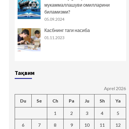
мукаммаллашуви омилларини
биламизми?
05.09.2024
Касбнинг таги насиба
01.11.2023
Тақвим
Aprel 2026
Du
Se
Ch
Pa
Ju
Sh
Ya
1
2
3
4
5
6
7
8
9
10
11
12