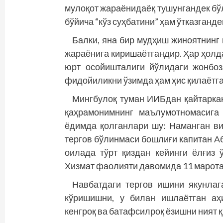
мулоқот жараёнидаёқ тушунгандек бў
бўйича “кўз суҳбатини” ҳам ўтказганде
Балки, яна бир мудҳиш жиноятнинг
жараёнига киришаётгандир. Ҳар ҳолда
юрт осойишталиги йўлидаги жонбоз
фидойиликни ўзимда ҳам ҳис қилаётга
Мингбулоқ туман ИИБдан қайтаркан
қаҳрамонимнинг маълумотномасига
ёдимда қолганлари шу: Наманган в
тергов бўлинмаси бошлиғи капитан 
оилада тўрт қиздан кейинги ёлғиз 
Хизмат фаолияти давомида 11 марот
Навбатдаги тергов ишини якунлаг
кўришишни, у билан ишлаётган аҳ
кенгроқ ва батафсилроқ ёзишни ният 