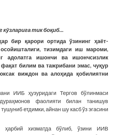
г кўзларига тик боқиб…
ҳар бир қарори ортида ўзининг ҳаёт-
осойишталиги, тизимдаги иш мароми,
нг адолатга ишончи ва ишончсизлик
 фақат билим ва тажрибани эмас, чуқур
 юксак виждон ва алоҳида қобилиятни
мани ИИБ ҳузуридаги Тергов бўлинмаси
бдураҳмонов фаолияти билан танишув
тушуниб етдимки, айнан шу касб ўз эгасини
о ҳарбий хизматда бўлиб, ўзини ИИВ