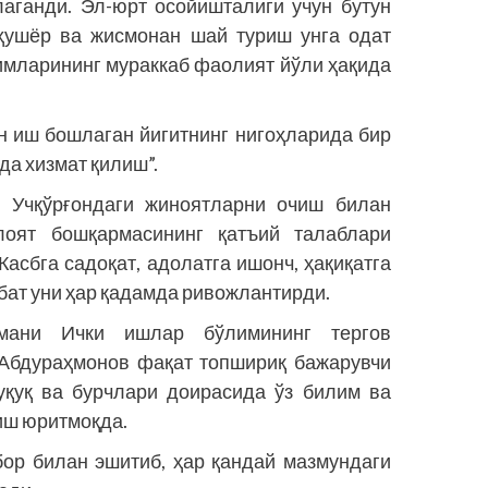
аганди. Эл-юрт осойишталиги учун бутун
ҳушёр ва жисмонан шай туриш унга одат
имларининг мураккаб фаолият йўли ҳақида
.
н иш бошлаган йигитнинг нигоҳларида бир
да хизмат қилиш”.
, Учқўрғондаги жиноятларни очиш билан
лоят бошқармасининг қатъий талаблари
асбга садоқат, адолатга ишонч, ҳақиқатга
ббат уни ҳар қадамда ривожлантирди.
умани Ички ишлар бўлимининг тергов
.Абдураҳмонов фақат топшириқ бажарувчи
уқуқ ва бурчлари доирасида ўз билим ва
иш юритмоқда.
ибор билан эшитиб, ҳар қандай мазмундаги