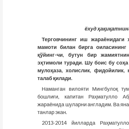
ёхуд ҳақиқатнин
Терговчининг иш жараёнидаги 
мамоти билан бирга оиласининг 
қўйинг-чи, бутун бир жамиятни
эҳтимоли туради. Шу боис бу соҳа
мулоҳаза, холислик, фидойилик,
талаб қилади.
Наманган вилояти Мингбулоқ ту
бошлиғи, капитан Раҳматулло А
жараёнида шуларни англадим. Ва яна 
танлар экан.
2013-2014 йилларда Раҳматулл