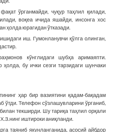
ади.
фақат ўрганмайди, чуқур таҳлил қилади,
илади, воқеа ичида яшайди, инсонга хос
ан ҳолда юрагидан ўтказади.
нишидаги иш. Гумонланувчи қўлга олинган,
дастир.
аҳмонов кўнглидаги шубҳа аримаяпти.
р ҳолда, бу ички сезги тарзидаги шунчаки
тининг ҳар бир вазиятини қадам-бақадам
б ўтди. Телефон сўзлашувларини ўрганиб,
 билан текширди. Шу тариқа таҳлил орқали
 Х.З.нинг иштироки аниқланди.
рга таяниб якунланганида, асосий айбдор