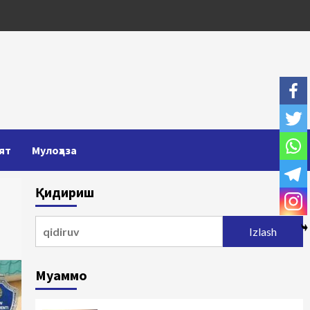
ят
Мулоҳаза
Қидириш
Qidirshish:
Муаммо