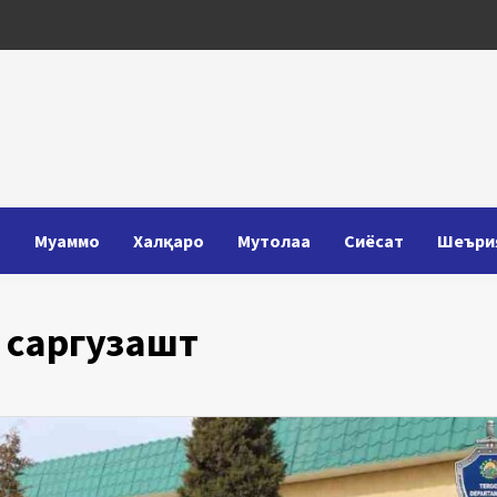
Т
Муаммо
Халқаро
Мутолаа
Сиёсат
Шеъри
 саргузашт