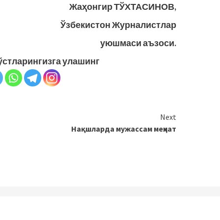
Жаҳонгир ТЎХТАСИНОВ,
Ўзбекистон Журналистлар
уюшмаси аъзоси.
ўстларингизга улашинг
Next
Нақшларда мужассам меҳнат