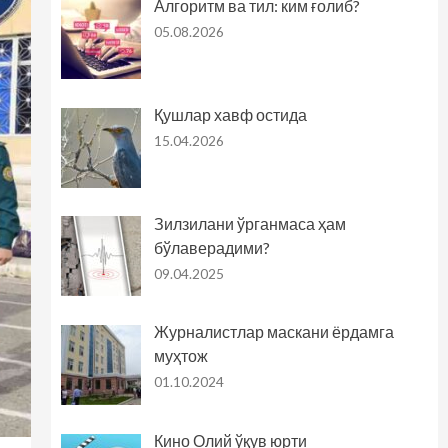
Алгоритм ва тил: ким ғолиб?
05.08.2026
Қушлар хавф остида
15.04.2026
Зилзилани ўрганмаса ҳам
бўлаверадими?
09.04.2025
Журналистлар маскани ёрдамга
муҳтож
01.10.2024
Кино Олий ўқув юрти