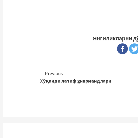
Янгиликларни д
Continue
Previous
Хўқанди латиф ҳунармандлари
Reading