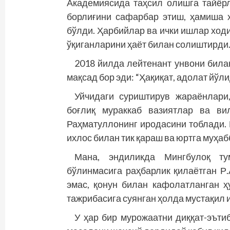
Академиясида таҳсил олишга тайёрл
борлиғини сафарбар этиш, ҳамиша 
бўлди. Ҳарбийлар ва ички ишлар ход
ўқиганларини ҳаёт билан солиштирди
2018 йилда лейтенант унвони била
мақсад бор эди: “Ҳақиқат, адолат йўли
Уйчидаги суриштирув жараёнлари
боғлиқ мураккаб вазиятлар ва ви
Раҳматуллонинг иродасини тоблади. К
ихлос билан тик қараш ва юртга муҳа
Мана, эндиликда Мингбулоқ т
бўлинмасига раҳбарлик қилаётган Р
эмас, қонун билан кафолатланган ҳ
тажрибасига суянган ҳолда мустақил 
У ҳар бир мурожаатни диққат-­эът