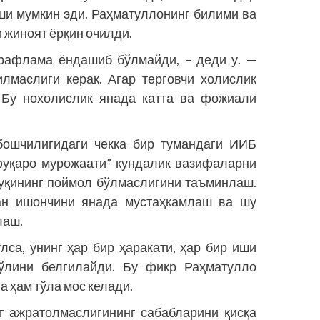
ши мумкин эди. Раҳматуллонинг билими ва
жиноят ёрқин очилди.
арафлама ёндашиб бўлмайди, – деди у. —
лмаслиги керак. Агар терговчи холислик
. Бу нохолислик янада катта ва фожиали
бошчилигидаги чекка бир тумандаги ИИБ
фуқаро мурожаати” кундалик вазифаларни
қуқининг поймол бўлмаслигини таъминлаш.
ган ишончини янада мустаҳкамлаш ва шу
лаш.
лса, унинг ҳар бир ҳаракати, ҳар бир иши
йўлини белгилайди. Бу фикр Раҳматулло
 ҳам тўла мос келади.
т ажратолмаслигининг сабабларини қисқа