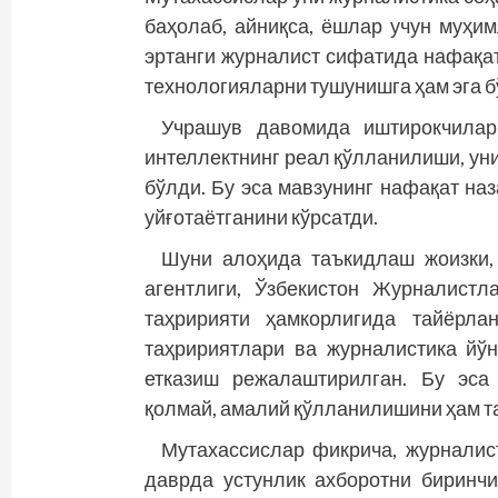
баҳолаб, айниқса, ёшлар учун муҳим
эртанги журналист сифатида нафақа
технологияларни тушунишга ҳам эга б
Учрашув давомида иштирокчилар
интеллектнинг реал қўлланилиши, уни
бўлди. Бу эса мавзунинг нафақат на
уйғотаётганини кўрсатди.
Шуни алоҳида таъкидлаш жоизки,
агентлиги, Ўзбекистон Журналист
таҳририяти ҳамкорлигида тайёрла
таҳририятлари ва журналистика йў
етказиш режалаштирилган. Бу эса
қолмай, амалий қўлланилишини ҳам т
Мутахассислар фикрича, журналист
даврда устунлик ахборотни биринчи