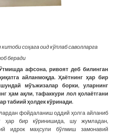
китоби соҳага оид кўплаб саволларга
об беради
 Ўтмишда афсона, ривоят деб билинган
қиқатга айланмоқда. Ҳаётнинг ҳар бир
 шундай мўъжизалар борки, уларнинг
нг ҳам ақли, тафаккури лол қолаётгани
ар табиий ҳолдек кўринади.
тлардан фойдаланиш оддий ҳолга айланиб
г ҳар бир кўринишида, шу жумладан,
ъий идрок маҳсули бўлмиш замонавий