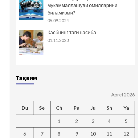
мукаммаллашуви омилларини
биламизми?
05.09.2024
Касбнинг таги насиба
01.11.2023
Тақвим
Aprel 2026
Du
Se
Ch
Pa
Ju
Sh
Ya
1
2
3
4
5
6
7
8
9
10
11
12