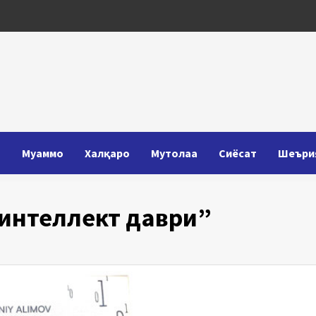
Т
Муаммо
Халқаро
Мутолаа
Сиёсат
Шеъри
интеллект даври”