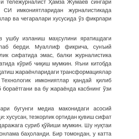
ли тележурналист Ҳамза Жумаев сингари
, СИ имкониятларидан журналистикада
лар ва чегаралари хусусида ўз фикрлари
в ушбу изланиш маҳсулини яратишдаги
злаб берди. Муаллиф фикрича, сунъий
илик сифатида эмас, балки журналистика
атида кўриб чиқиш мумкин. Яъни китобда
арқатиш жараёнларидаги трансформациялар
. Технологик имкониятлар қандай қилиб
 бораётгани ва бу жараёнда касбнинг ўзи
ари бугунги медиа маконидаги асосий
: хусусан, тезкорлик ортидан қувиш сифат
даражага суриб қўйиши мумкин. Шу нуқтаи
онлама баҳоланди. Бир томондан, у катта