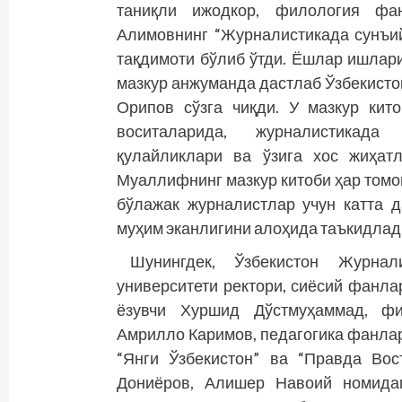
таниқли ижодкор, филология фан
Алимовнинг “Журналистикада сунъий
тақдимоти бўлиб ўтди. Ёшлар ишлари
мазкур анжуманда дастлаб Ўзбекист
Орипов сўзга чиқди. У мазкур кит
воситаларида, журналистикад
қулайликлари ва ўзига хос жиҳат
Муаллифнинг мазкур китоби ҳар томон
бўлажак журналистлар учун катта 
муҳим эканлигини алоҳида таъкидлад
Шунингдек, Ўзбекистон Журна
университети ректори, сиёсий фанла
ёзувчи Хуршид Дўстмуҳаммад, фи
Амрилло Каримов, педагогика фанла
“Янги Ўзбекистон” ва “Правда Во
Дониёров, Алишер Навоий номидаг