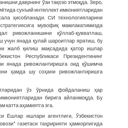
ишни даврнинг ўзи тақозо этмоқда. Зеро,
қиётида сунъий интеллект имкониятларидан
ала ҳисобланади. СИ технологияларини
стратегиясига мувофиқ мамлакатимизда
дал ривожланишини қўллаб-қувватлаш,
ш учун янада қулай шароитлар яратиш, бу
ни жалб қилиш мақсадида қатор ишлар
екистон Республикаси Президентининг
ини янада ривожлантиришга оид қўшимча
мони ҳамда шу соҳани ривожлантиришга
ятларидан ўз ўрнида фойдаланиш ҳар
имкониятларидан бирига айланмоқда. Бу
м катта аҳамиятга эга.
си Ёшлар ишлари агентлиги, Ўзбекистон
вози” газетаси таҳририяти ҳамкорлигида