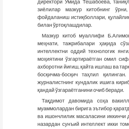
директори Умида Тешабоева, таниқ
зиёлилар мазкур китобнинг ўрни
фойдаланиш истиқболлари, қулайлик
билан ўртоқлашдилар.
Мазкур китоб муаллифи Б.Алимо
меҳнати, тажрибалари ҳақида сў
интеллектни оддий технологик янг
моҳиятини ўзгартираётган омил сиф
ахборотни йиғиш, қайта ишлаш ва т
босқичма-босқич таҳлил қилинган
журналистнинг кундалик ишига кириб
қандай ўзгараётганини очиб беради.
Тақдимот давомида соҳа вакилл
муаммолардан бирига эътибор қаратди
ва ишончлилик масаласини иккинчи 
назардан сунъий интеллект икки том