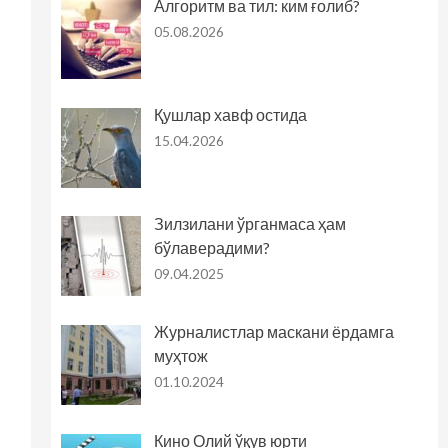
Алгоритм ва тил: ким ғолиб?
05.08.2026
Қушлар хавф остида
15.04.2026
Зилзилани ўрганмаса ҳам
бўлаверадими?
09.04.2025
Журналистлар маскани ёрдамга
муҳтож
01.10.2024
Кино Олий ўқув юрти