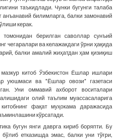
лигини таъкидлади. Чунки бугунги талаба
т анъанавий билимларга, балки замонавий
ўлиши керак.
 томонидан берилган саволлар сунъий
нг чегаралари ва келажакдаги ўрни ҳақида
зарий, балки амалий жиҳатдан ҳам қизиқиш
 мазкур китоб Ўзбекистон Ёшлар ишлари
лар уюшмаси ва “Ёшлар овози” газетаси
нган. Уни оммавий ахборот воситалари
налишидаги олий таълим муассасаларига
 китобнинг фақат муҳокама даражасида
аъминлашини кўрсатади.
ика бугун янги даврга кириб боряпти. Бу
 бўлиб етказишда эмас, балки уни тўғри,