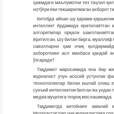
ҳажмдаги маълумотни тез таҳлил қил
нотўғри ёки текширилмаган ахборот 
Китобда айнан шу қарама-қаршилик
интеллект ёрдамида яратилаётган к
алгоритмлар орқали шаклланаётга
ёритилган. Шу билан бирга, муаллиф 
саволларни ҳам очиқ қолдирмайд
ахборотнинг асл манбаси қандай а
ўзгаради?
Тақдимот маросимида яна бир жиҳ
журналист учун асосий устунлик фа
технологиялар билан ишлай олиш к
сунъий интеллектни билган ва ундан 
медиа муҳитига тезроқ мослашмоқда.
Тақдимотда китобнинг амалий 
Мутахассислар уни журналистика соҳ