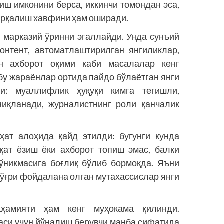
иш имконини берса, иккинчи томондан эса,
тарқалиш хавфини ҳам оширади.
 марказий ўринни эгаллайди. Унда сунъий
онтент, автоматлаштирилган янгиликлар,
н ахборот оқими каби масалалар кенг
бу жараёнлар ортида пайдо бўлаётган янги
и: муаллифлик ҳуқуқи кимга тегишли,
ниқланади, журналистнинг роли қанчалик
ат алоҳида қайд этилди: бугунги кунда
қат ёзиш ёки ахборот топиш эмас, балки
ўникмасига боғлиқ бўлиб бормоқда. Яъни
тўғри фойдалана олган мутахассислар янги
аҳамияти ҳам кенг муҳокама қилинди.
аси учун йўналиш берувчи манба сифатида