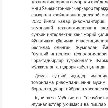
технологиялардан самарали фойдалан
Янги Ўзбекистоннинг барқарор тарақ
самарали фойдаланиш долзарб мас
2030 йилга қадар ривожлантириш 
замонавий технологияларнинг жа
сунъий интеллектни кенг жорий қили
йўналишга қўшимча инвестициялар
белгилаб олинган. Жумладан, Ўзб
“Сунъий интеллект технологиялар
чора-тадбирлар тўғрисида”ги Фар
мўлжалланган қарори қабул қилинди.
Демак, сунъий иқтидор имкони
томонлама ривожланишнинг муҳим 
борада кадрлар тайёрлаш масаласи ҳа
Куни кеча Ўзбекистон Республика
Журналистлар уюшмаси ва “Ёшлар о