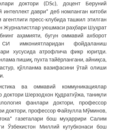
лари доктори (DSc), доцент Беруний
 интеллект даври” деб номланган китоби
 агентлиги пресс-клубида ташкил этилган
он Журналистлар уюшмаси раҳбари Шуҳрат
обнинг аҳамияти, бугун оммавий ахборот
а СИ имкониятларидан фойдаланиш
лари хусусида атрофлича фикр юритди.
лама пишиқ, пухта тайёрлангани, айниқса,
дастур, қўлланма вазифасини ўтай олиши
и.
листика ва оммавий коммуникациялар
р доктори Шерзодхон Қудратхўжа, таниқли
лология фанлари доктори, профессор
ри доктори, профессор Файзулла Мўминов,
стока” газеталари бош муҳаррири Салим
и Ўзбекистон Миллий кутубхонаси бош