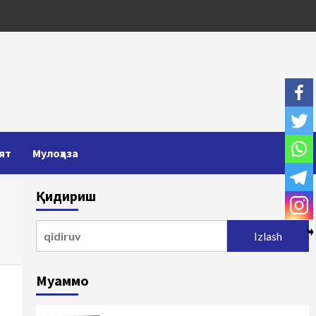
ят
Мулоҳаза
Қидириш
Qidirshish:
Муаммо