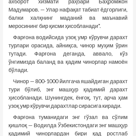
ахборот хизмати раҳбари Баҳромжон
Мадумаров. — Улар нафақат табиат ёдгорлиги,
балки халқнинг маданий ва маънавий
меросининг бир қисми ҳисобланади”.
Фарғона водийсида узоқ умр кўрувчи дарахт
турлари орасида, айниқса, чинор муҳим ўрин
тутади. Фарғона деганда, аввало, кўз
ўнгимизда баланд ва қадим чинорлар намоён
бўлади.
Чинор — 800-1000 йилгача яшайдиган дарахт
тури бўлиб, энг машҳур қадимий дарахт
ҳисобланади. Шунингдек, ёнғоқ, тут, арча ҳам
узоқ умр кўрувчи дарахтлар сирасига киради.
Фарғона туманидаги энг гўзал ва сўлим
қишлоқ — Водилда Ўзбекистондаги энг машҳур
қадимий чинорлардан бири қад ростлаб