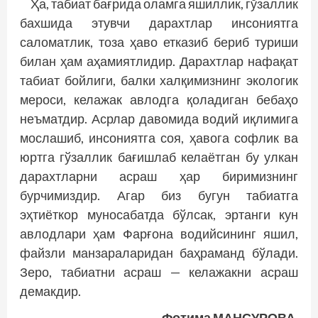
Ҳа, табиат бағрида оламга яшиллик, гўзаллик
бахшида этувчи дарахтлар инсониятга
саломатлик, тоза ҳаво етказиб бериб туриши
билан ҳам аҳамиятлидир. Дарахтлар нафақат
табиат бойлиги, балки халқимизнинг экологик
мероси, келажак авлодга қоладиган бебаҳо
неъматдир. Асрлар давомида водий иқлимига
мослашиб, инсониятга соя, ҳавога софлик ва
юртга гўзаллик бағишлаб келаётган бу улкан
дарахтларни асраш ҳар биримизнинг
бурчимиздир. Агар биз бугун табиатга
эҳтиёткор муносабатда бўлсак, эртанги кун
авлодлари ҳам Фарғона водийсининг яшил,
файзли манзараларидан баҳраманд бўлади.
Зеро, табиатни асраш — келажакни асраш
демакдир.
Фотима МАНСУРОВА,