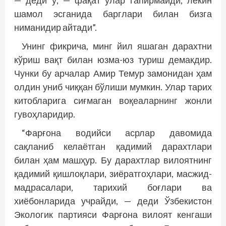
шамол эсганида барглари билан бизга
ниманидир айтади”.
Унинг фикрича, минг йил яшаган дарахтни
кўриш вақт билан юзма-юз туриш демакдир.
Чунки бу арчалар Амир Темур замонидан ҳам
олдин униб чиққан бўлиши мумкин. Улар тарих
китобларига сиғмаган воқеаларнинг жонли
гувоҳларидир.
“Фарғона водийси асрлар давомида
сақланиб келаётган қадимий дарахтлари
билан ҳам машҳур. Бу дарахтлар вилоятнинг
қадимий қишлоқлари, зиёратгоҳлари, масжид-
мадрасалари, тарихий боғлари ва
хиёбонларида учрайди, — деди Ўзбекистон
Экологик партияси Фарғона вилоят кенгаши