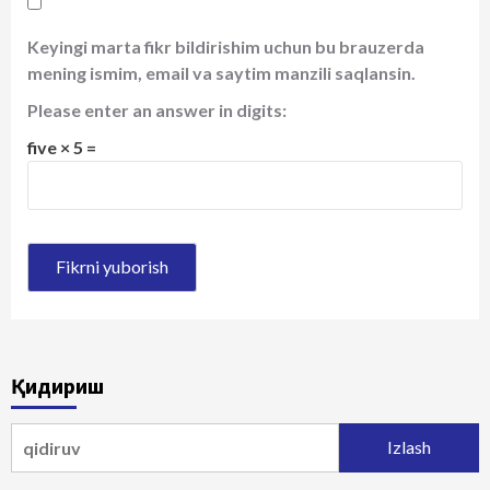
Keyingi marta fikr bildirishim uchun bu brauzerda
mening ismim, email va saytim manzili saqlansin.
Please enter an answer in digits:
five × 5 =
Қидириш
Qidirshish: