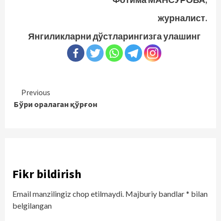
журналист.
Янгиликларни дўстларингизга улашинг
Continue
Previous
Бўри оралаган қўрғон
Reading
Fikr bildirish
Email manzilingiz chop etilmaydi.
Majburiy bandlar
*
bilan
belgilangan