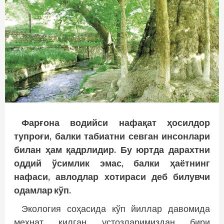
Фарғона водийси нафақат ҳосилдор
тупроғи, балки табиатни севган инсонлари
билан ҳам қадрлидир. Бу юртда дарахтни
оддий ўсимлик эмас, балки ҳаётнинг
нафаси, авлодлар хотираси деб билувчи
одамлар кўп.
Экология соҳасида кўп йиллар давомида
меҳнат қилган устозларимиздан бири