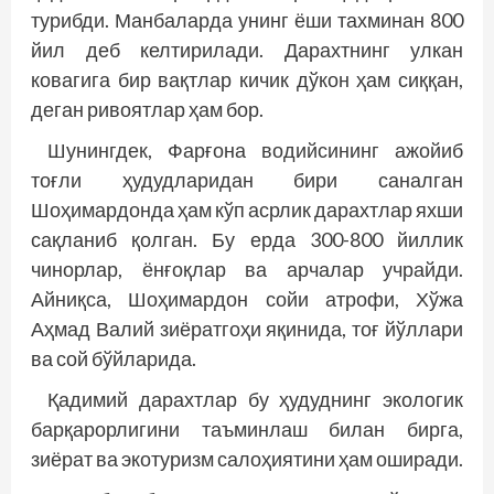
турибди. Манбаларда унинг ёши тахминан 800
йил деб келтирилади. Дарахтнинг улкан
ковагига бир вақтлар кичик дўкон ҳам сиққан,
деган ривоятлар ҳам бор.
Шунингдек, Фарғона водийсининг ажойиб
тоғли ҳудудларидан бири саналган
Шоҳимардонда ҳам кўп асрлик дарахтлар яхши
сақланиб қолган. Бу ерда 300-800 йиллик
чинорлар, ёнғоқлар ва арчалар учрайди.
Айниқса, Шоҳимардон сойи атрофи, Хўжа
Аҳмад Валий зиёратгоҳи яқинида, тоғ йўллари
ва сой бўйларида.
Қадимий дарахтлар бу ҳудуднинг экологик
барқарорлигини таъминлаш билан бирга,
зиёрат ва экотуризм салоҳиятини ҳам оширади.