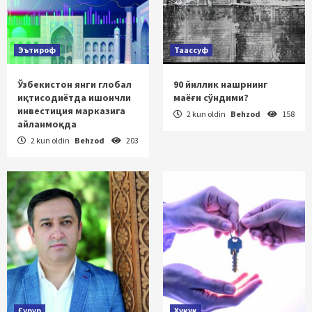
Эътироф
Таассуф
Ўзбекистон янги глобал
90 йиллик нашрнинг
иқтисодиётда ишончли
маёғи сўндими?
инвестиция марказига
2 kun oldin
Behzod
158
айланмоқда
2 kun oldin
Behzod
203
Ғурур
Ҳуқуқ