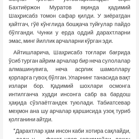
Бахтиёржон Муратов яқинда қадимий
Шаҳрисабз томон сафар қилди. У зиёратдан
қайтгач, гўё кўнглида бошқача туйғулар пайдо
бўлганди. Чунки у ерда оддий дарахтларни
эмас, минг йиллик арчаларни кўрган эди.
Айтишларича, Шаҳрисабз тоғлари бағрида
ўсиб турган айрим арчалар бир неча сулолалар
алмашинувига, неча асрлик шамоллару
қорларга гувоҳ бўлган. Уларнинг танасида вақт
излари бор. Қадимий шохлари осмонга
интилганча худди инсонга сабр ва бардош
ҳақида сўзлаётгандек туюлади. Табиатсевар
меҳмон ана шу арчалар қаршисида узоқ туриб
қолганини айтди.
“Дарахтлар ҳам инсон каби хотира сақлайди,
— деди у, — фақат улар гапирмайди, лекин