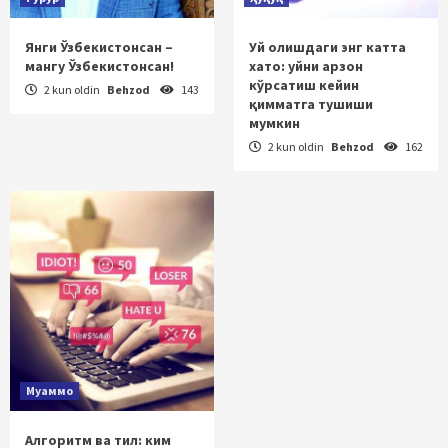
Янги Ўзбекистонсан –
Уй олишдаги энг катта
мангу Ўзбекистонсан!
хато: уйни арзон
кўрсатиш кейин
2 kun oldin
Behzod
143
қимматга тушиши
мумкин
2 kun oldin
Behzod
162
Муаммо
Алгоритм ва тил: ким