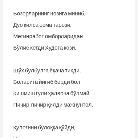
Бозорларнинг нозига миниб,
Дуо қилса осма тарози,
Метинработ омборларидан
Бўлиб кетди Худога қози.
Шўх булбулга ёқача тикди,
Боларига йиғиб берди бол.
Кишмиш гули ҳалвоча бўлмай,
Пичир-пичир қилди мажнунтол.
Қулоғини булоққа қўйди,