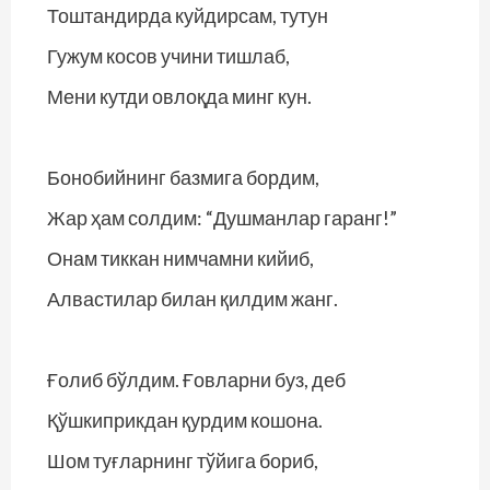
Тоштандирда куйдирсам, тутун
Гужум косов учини тишлаб,
Мени кутди овлоқда минг кун.
Бонобийнинг базмига бордим,
Жар ҳам солдим: “Душманлар гаранг!”
Онам тиккан нимчамни кийиб,
Алвастилар билан қилдим жанг.
Ғолиб бўлдим. Ғовларни буз, деб
Қўшкиприкдан қурдим кошона.
Шом туғларнинг тўйига бориб,