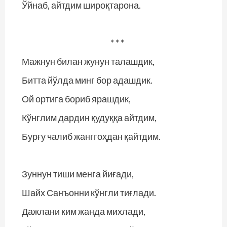
Ўйнаб, айтдим широқтарона.
* * *
Мажнун билан жунун талашдик,
Битта йўлда минг бор адашдик.
Ой ортига бориб ярашдик,
Кўнглим дардин қудуққа айтдим,
Бурғу чалиб жанггоҳдан қайтдим.
Зуннун тиши менга йиғади,
Шайх Санъонни кўнгли тиғлади.
Дажлани ким жанда михлади,