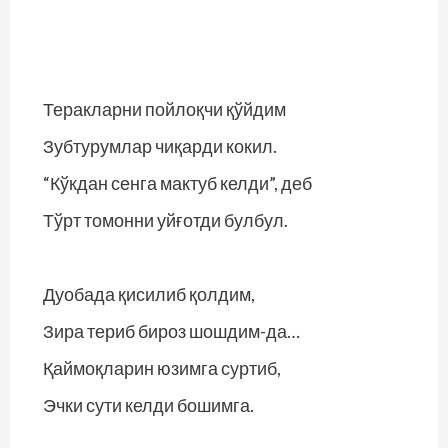
Теракларни пойлоқчи қўйдим
Зубтурумлар чиқарди кокил.
“Кўкдан сенга мактуб келди”, деб
Тўрт томонни уйғотди булбул.
Дуобада қисилиб қолдим,
Зира териб бироз шошдим-да…
Қаймоқларин юзимга суртиб,
Эчки сути келди бошимга.