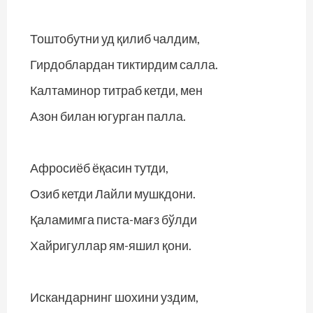
Тоштобутни уд қилиб чалдим,
Гирдоблардан тиктирдим салла.
Калтаминор титраб кетди, мен
Азон билан югурган палла.
Афросиёб ёқасин тутди,
Озиб кетди Лайли мушкдони.
Қаламимга писта-мағз бўлди
Хайригуллар ям-яшил қони.
Искандарнинг шохини уздим,