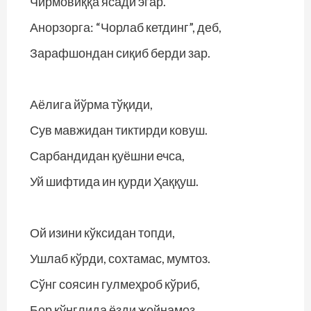
Чирмовиққа ясади эгар.
Анорзорга: “Чорлаб кетдинг”, деб,
Зарафшондан сиқиб берди зар.
Аёлига йўрма тўқиди,
Сув мавжидан тиктирди ковуш.
Сарбандидан қуёшни ечса,
Уй шифтида ин қурди Ҳаққуш.
Ой изини кўксидан топди,
Ушлаб кўрди, сохтамас, мумтоз.
Сўнг соясин гулмеҳроб кўриб,
Бор кўнглида ёзди жойнамоз.