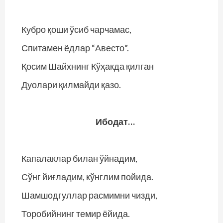
Кубро қоши ўсиб чарчамас,
Спитамен ёдлар “Авесто”.
Қосим Шайхнинг Кўҳакда қилган
Дуолари қилмайди қазо.
Ибодат…
Капалаклар билан ўйнадим,
Сўнг йиғладим, кўнглим пойида.
Шамшодгуллар расмимни чизди,
Торобийнинг темир ёйида.