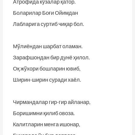
Атрофида кўзалар қатор.
Боларилар Боғи Ойимдан
Лабларига суртиб чиқар бол.
Мўлиёндан шарбат оламан.
Зарафшондан бир дунё ҳилол.
Оқ жўхори бошларин ювиб,
Ширин-ширин суради хаёл.
Чирмандалар гир-гир айланар,
Боришимни қилиб овоза.
Калитларин менга ишонар,