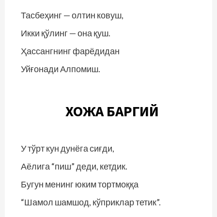
Тасбеҳинг — олтин ковуш,
Икки қўлинг — она қуш.
Ҳассангнинг фарёдидан
Уйғонади Алпомиш.
ХОЖА БАРГИЙ
У тўрт кун дунёга сиғди,
Аёлига “пиш” деди, кетдик.
Бугун менинг юким тортмоққа
“Шамол шамшод, кўприклар тетик”.