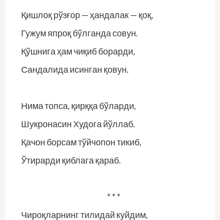
Қишлоқ рўзғор — ҳандалак — қоқ,
Гужум япроқ бўлганда совун.
Қўшнига ҳам чиқиб борарди,
Сандалида исинган қовун.
Нима топса, қирққа бўларди,
Шукронасин Худога йўллаб.
Қачон борсам тўйчопон тикиб,
Ўтирарди қиблага қараб.
* * *
Чироқларнинг тилидай куйдим,