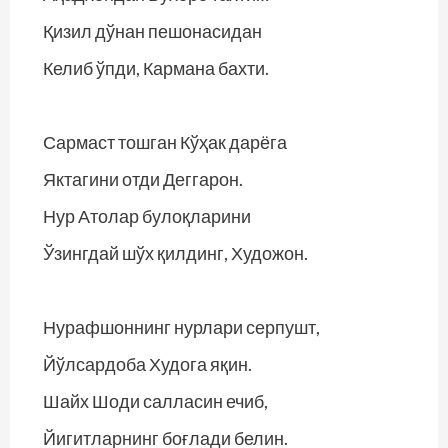
Қизил дўнан пешонасидан
Келиб ўпди, Кармана бахти.
Сармаст тошган Кўҳак дарёга
Яктагини отди Деггарон.
Нур Атолар булоқларини
Ўзингдай шўх қилдинг, Художон.
Нурафшоннинг нурлари серпушт,
Йўлсардоба Худога яқин.
Шайх Шоди салласин ечиб,
Йигитларнинг боғлади белин.