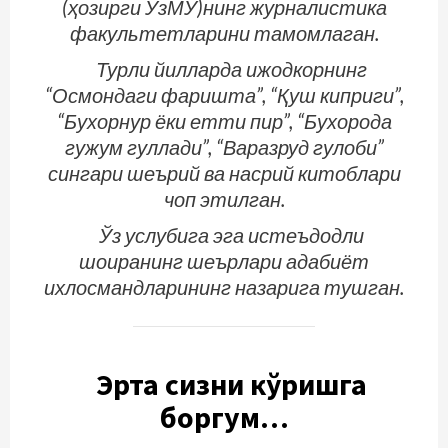
(ҳозирги ЎзМУ)нинг журналистика
факультетларини тамомлаган.
Турли йилларда ижодкорнинг
“Осмондаги фаришта”, “Қуш киприги”,
“Бухорнур ёки етти пир”, “Бухорода
гужум гуллади”, “Варазруд гулоби”
сингари шеърий ва насрий китоблари
чоп этилган.
Ўз услубига эга истеъдодли
шоиранинг шеърлари адабиёт
ихлосмандларининг назарига тушган.
Эрта сизни кўришга
боргум…