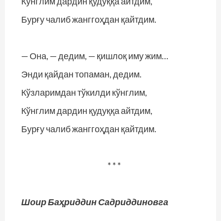
Кўнглим дардин қудуққа айтдим,
Бурғу чалиб жанггоҳдан қайтдим.
— Она, — дедим, — қишлоқ иму жим…
Энди қайдан топаман, дедим.
Кўзларимдан тўкилди кўнглим,
Кўнглим дардин қудуққа айтдим,
Бурғу чалиб жанггоҳдан қайтдим.
* * *
Шоир Баҳриддин Садриддиновга