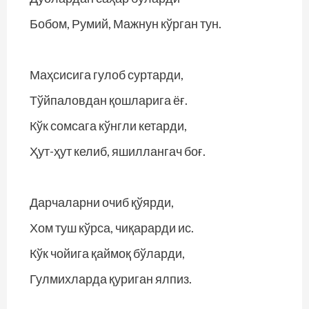
Бобом, Румий, Мажнун кўрган тун.
Маҳсисига гулоб суртарди,
Тўйпаловдан қошларига ёғ.
Кўк сомсага кўнгли кетарди,
Ҳут-ҳут келиб, яшиллангач боғ.
Дарчаларни очиб қўярди,
Хом туш кўрса, чиқарарди ис.
Кўк чойига қаймоқ бўларди,
Гулмихларда қуриган ялпиз.