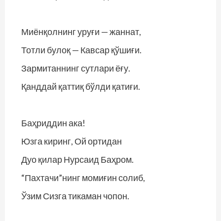
Миёнқолнинг уруғи — жаннат,
Тотли булоқ — Кавсар қўшиғи.
Зармитаннинг сутлари ёғу.
Қанддай қаттиқ бўлди қатиғи.
Баҳриддин ака!
Юзга киринг, Ой ортидан
Дуо қилар Нурсаид Баҳром.
“Пахтачи”нинг момиғин солиб,
Ўзим Сизга тикаман чопон.