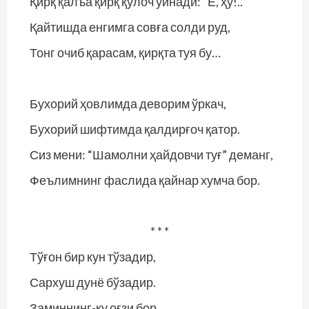
Қирқ қалъа қирқ қулоч ўйнади: “Ё, ҳу!..”
Қайтишда енгимга совға солди руд,
Тонг очиб қарасам, қирқта туя бу…
Бухорий ҳовлимда деворим ўркач,
Бухорий шифтимда қалдирғоч қатор.
Сиз мени: “Шамолни ҳайдовчи туғ” деманг,
Феълимнинг фаслида қайнар хумча бор.
* * *
Тўғон бир кун тўзадир,
Сархуш дунё бўзадир.
Заминнинг-ку оғзи бор,