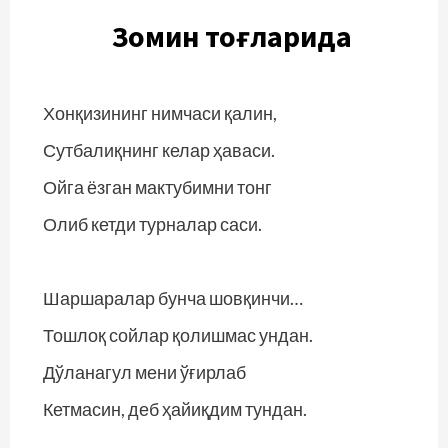
Зомин тоғларида
Хонқизининг нимчаси қалин,
Сутбалиқнинг келар ҳаваси.
Ойга ёзган мактубимни тонг
Олиб кетди турналар саси.
Шаршаралар бунча шовқинчи…
Тошлоқ сойлар қолишмас ундан.
Дўланагул мени ўғирлаб
Кетмасин, деб ҳайиқдим тундан.