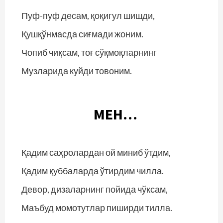
Пуф-пуф десам, қоқигул шишди,
Қушқўнмасда сиғмади жоним.
Чопиб чиқсам, тоғ сўқмоқларнинг
Музларида куйди товоним.
МЕН…
Қадим саҳролардан ой миниб ўтдим,
Қадим қуббаларда ўтирдим чилла.
Девор, дизаларнинг пойида чўксам,
Маъбуд момотутлар пиширди тилла.