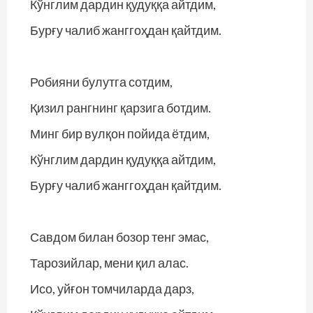
Кўнглим дардин қудуққа айтдим,
Бурғу чалиб жанггоҳдан қайтдим.
Робияни булутга сотдим,
Қизил рангнинг қарзига ботдим.
Минг бир вулқон пойида ётдим,
Кўнглим дардин қудуққа айтдим,
Бурғу чалиб жанггоҳдан қайтдим.
Савдом билан бозор тенг эмас,
Тарозийлар, мени қил алас.
Исо, уйғон томчиларда дарз,