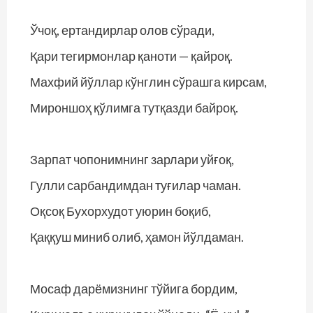
Ўчоқ, ертандирлар олов сўради,
Қари тегирмонлар қаноти — қайроқ.
Махфий йўллар кўнглин сўрашга кирсам,
Мироншоҳ қўлимга тутқазди байроқ.
Зарпат чопонимнинг зарлари уйғоқ,
Гулли сарбандимдан туғилар чаман.
Оқсоқ Бухорхудот уюрин боқиб,
Қаққуш миниб олиб, ҳамон йўлдаман.
Мосаф дарёмизнинг тўйига бордим,