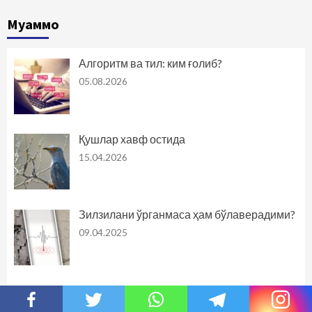
Муаммо
Алгоритм ва тил: ким ғолиб?
05.08.2026
Қушлар хавф остида
15.04.2026
Зилзилани ўрганмаса ҳам бўлаверадими?
09.04.2025
Журналистлар маскани ёрдамга муҳтож
01.10.2024