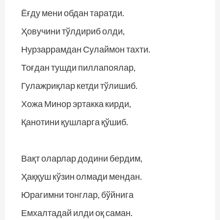
Ёғду мени обдан таратди.
Ҳовучини тўлдириб олди,
Нурзаррамдан Сулаймон тахти.
Тоғдан тушди пиллапоялар,
Гулажриқлар кетди тўлишиб.
Хожа Минор эртакка кирди,
Қанотини қушларга қўшиб.
Вақт оларлар додини бердим,
Ҳаққуш кўзин олмади мендан.
Юрагимни тонглар, бўйнига
Емхалтадай илди оқ саман.