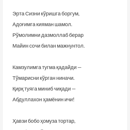
Эрта Сизни кўришга боргум,
Адоғимга кияман шамол.
Рўмолимни дазмоллаб берар
Майин сочи билан мажнунтол.
Камзулимга тугма қадайди —
Тўмарисни кўрган ниначи.
Қирқ туяга миниб чиқади —
Абдуллахон ҳамёнин ичи!
Ҳавзи бобо ҳомуза тортар,