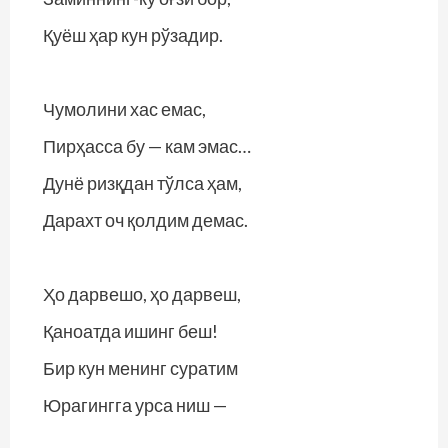
Қуёш ҳар кун рўзадир.
Чумолини хас емас,
Пирҳасса бу — кам эмас…
Дунё ризқдан тўлса ҳам,
Дарахт оч қолдим демас.
Ҳо дарвешо, ҳо дарвеш,
Қаноатда ишинг беш!
Бир кун менинг суратим
Юрагингга урса ниш —