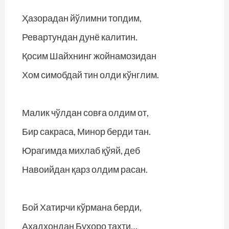
Ҳазорадан йўлимни топдим,
Ревартундан дунё калитин.
Қосим Шайхнинг жойнамозидан
Хом симобдай тин олди кўнглим.
Малик чўлдан совға олдим от,
Бир сакраса, Минор берди тан.
Юрагимда михлаб қўяй, деб
Навоийдан қарз олдим расан.
Бой Хатирчи кўрмана берди,
Аҳадхондан Бухоро тахти…