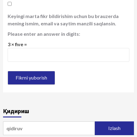
Keyingi marta fikr bildirishim uchun bu brauzerda
mening ismim, email va saytim manzili saqlansin.
Please enter an answer in digits:
3 × five =
Қидириш
Qidirshish: