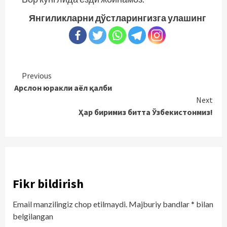
Янгиликларни дўстларингизга улашинг
Continue
Previous
Арслон юракли аёл қалби
Reading
Next
Ҳар биримиз битта Ўзбекистонмиз!
Fikr bildirish
Email manzilingiz chop etilmaydi.
Majburiy bandlar
*
bilan
belgilangan