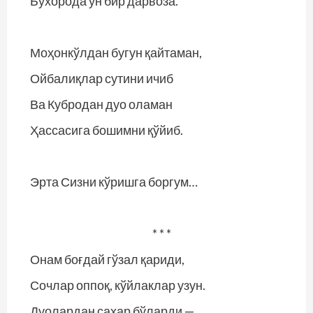
Бухорода ўн бир дарвоза.
Моҳонкўлдан бугун қайтаман,
Ойбалиқлар сутини ичиб
Ва Кубродан дуо оламан
Ҳассасига бошимни қўйиб.
Эрта Сизни кўришга боргум…
* * *
Онам боғдай гўзал қариди,
Сочлар оппоқ, кўйлаклар узун.
Дуолардан саҳар бўларди —