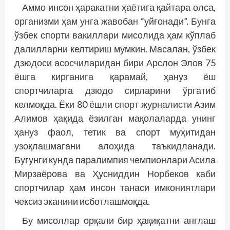
Аммо инсон ҳаракатни ҳаётига қайтара олса,
организми ҳам унга жавобан “уйғонади”. Бунга
ўзбек спорти вакиллари мисолида ҳам кўплаб
далилларни келтириш мумкин. Масалан, ўзбек
дзюдоси асосчиларидан бири Арслон Элов 75
ёшга кирганига қарамай, ҳануз ёш
спортчиларга дзюдо сирларини ўргатиб
келмоқда. Ёки 80 ёшли спорт журналисти Азим
Алимов ҳақида ёзилган мақолаларда унинг
ҳануз фаол, тетик ва спорт муҳитидан
узоқлашмагани алоҳида таъкидланади.
Бугунги кунда паралимпия чемпионлари Асила
Мирзаёрова ва Ҳусниддин Норбеков каби
спортчилар ҳам инсон танаси имкониятлари
чексиз эканини исботлашмоқда.
Бу мисоллар орқали бир ҳақиқатни англаш