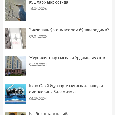
Қушлар хавф остида
15.04.2026
Зилзилани ўрганмаса ҳам бўлаверадими?
09.04.2025
Журналистлар маскани ёрдамга муҳтож
01.10.2024
Кино Олий ўқув юрти мукаммаллашуви
омилларини биламизми?
05.09.2024
Касбнинг таги насиба