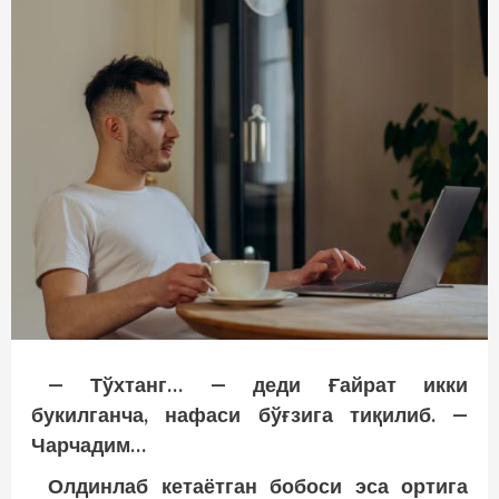
— Тўхтанг… — деди Ғайрат икки
букилганча, нафаси бўғзига тиқилиб. —
Чарчадим…
Олдинлаб кетаётган бобоси эса ортига