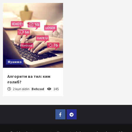
Муаммо
Алгоритм ва тил: ким
ғолиб?
2 kun oldin
Behzod
145
Facebook
Telegram