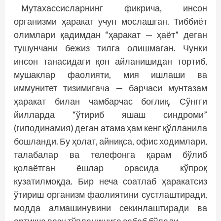
Мутахассисларнинг фикрича, инсон
организми ҳаракат учун мослашган. Тиббиёт
олимлари қадимдан “ҳаракат — ҳаёт” деган
тушунчани бежиз тилга олишмаган. Чунки
инсон танасидаги қон айланишидан тортиб,
мушаклар фаолияти, мия ишлаши ва
иммунитет тизимигача — барчаси мунтазам
ҳаракат билан чамбарчас боғлиқ. Сўнгги
йилларда “ўтириб яшаш синдроми”
(гиподинамия) деган атама ҳам кенг қўлланила
бошланди. Бу ҳолат, айниқса, офис ходимлари,
талабалар ва телефонга қарам бўлиб
қолаётган ёшлар орасида кўпроқ
кузатилмоқда. Бир неча соатлаб ҳаракатсиз
ўтириш организм фаолиятини сустлаштиради,
модда алмашинувини секинлаштиради ва
ортиқча вазн тўпланишига сабаб бўлади.