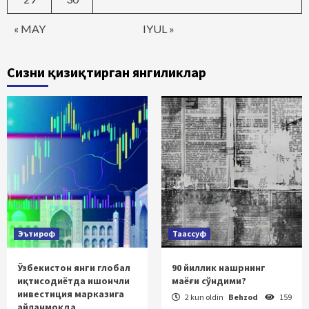
« MAY
IYUL »
Сизни қизиқтирган янгиликлар
Эътироф
Таассуф
Ўзбекистон янги глобал
90 йиллик нашрнинг
иқтисодиётда ишончли
маёғи сўндими?
инвестиция марказига
2 kun oldin
Behzod
159
айланмоқда