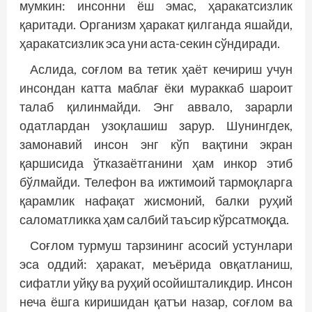
мумкин: инсонни ёш эмас, ҳаракатсизлик
қаритади. Организм ҳаракат қилганда яшайди,
ҳаракатсизлик эса уни аста-секин сўндиради.
Аслида, соғлом ва тетик ҳаёт кечириш учун
инсондан катта маблағ ёки мураккаб шароит
талаб қилинмайди. Энг аввало, зарарли
одатлардан узоқлашиш зарур. Шунингдек,
замонавий инсон энг кўп вақтини экран
қаршисида ўтказаётганини ҳам инкор этиб
бўлмайди. Телефон ва ижтимоий тармоқларга
қарамлик нафақат жисмоний, балки руҳий
саломатликка ҳам салбий таъсир кўрсатмоқда.
Соғлом турмуш тарзининг асосий устунлари
эса оддий: ҳаракат, меъёрида овқатланиш,
сифатли уйқу ва руҳий осойишталикдир. Инсон
неча ёшга киришидан қатъи назар, соғлом ва