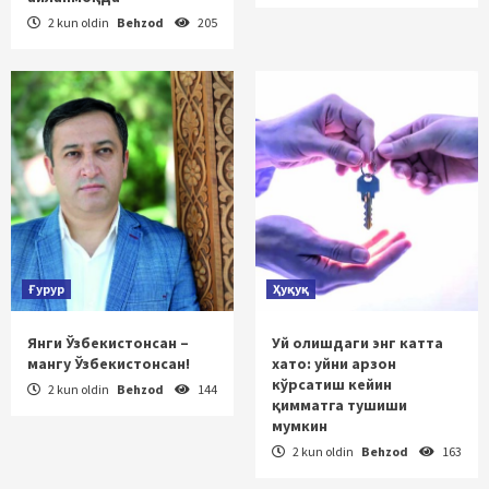
2 kun oldin
Behzod
205
Ғурур
Ҳуқуқ
Янги Ўзбекистонсан –
Уй олишдаги энг катта
мангу Ўзбекистонсан!
хато: уйни арзон
кўрсатиш кейин
2 kun oldin
Behzod
144
қимматга тушиши
мумкин
2 kun oldin
Behzod
163