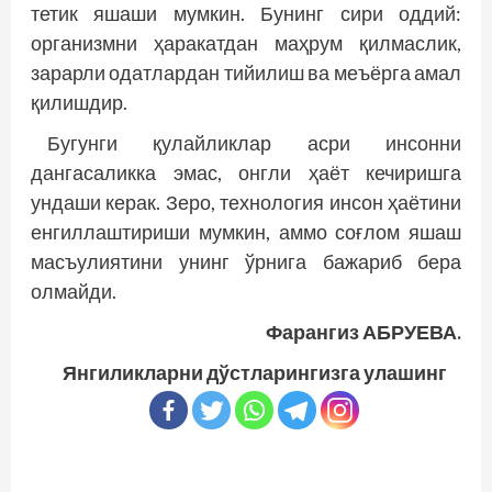
тетик яшаши мумкин. Бунинг сири оддий:
организмни ҳаракатдан маҳрум қилмаслик,
зарарли одатлардан тийилиш ва меъёрга амал
қилишдир.
Бугунги қулайликлар асри инсонни
дангасаликка эмас, онгли ҳаёт кечиришга
ундаши керак. Зеро, технология инсон ҳаётини
енгиллаштириши мумкин, аммо соғлом яшаш
масъулиятини унинг ўрнига бажариб бера
олмайди.
Фарангиз АБРУЕВА.
Янгиликларни дўстларингизга улашинг