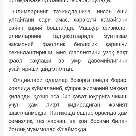
Олимларнинг таъкидлашича, инсон ёши
улғайгани сари эмас, ҳаракати камайгани
сайин қарий бошлайди. Машҳур физиолог
олимларнинг тадқиқотларида мунтазам
жисмоний фаоллик биологик қаришни
секинлаштириши, мия фаолиятини узоқ вақт
фаол сақлаши ва умр давомийлигини
узайтириши қайд этилган.
Олдинлари одамлар бозорга пиёда борар,
ҳовлида куймаланиб, кўпроқ жисмоний меҳнат
қиларди. Ҳозир эса бир қават юқорига чиқиш
учун ҳам лифт қидирадиган жамият
шаклланмоқда. Натижада ёшлар орасида ҳам
семизлик, тез чарчаш ва қон босими билан
боғлиқ муаммолар кўпаймоқда.