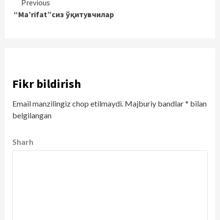
Continue
Previous
“Ma’rifat”сиз ўқитувчилар
Reading
Fikr bildirish
Email manzilingiz chop etilmaydi.
Majburiy bandlar
*
bilan
belgilangan
Sharh