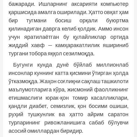
бажаради. Ишларнинг аксарияти компьютер
қаршисида амалга оширилади. Ҳатто овқат ҳам
бир тугмани босиш орқали буюртма
қилинадиган даврга келиб қолдик. Аммо инсон
учун яратилаётган бу қулайликлар ортида
жиддий хавф — камҳаракатлилик яшириниб
тургани тобора яққол сезилмоқда.
Бугунги кунда дунё бўйлаб миллионлаб
инсонлар куннинг катта қисмини ўтирган ҳолда
ўтказмоқда. Жаҳон соғлиқни сақлаш ташкилоти
маълумотларига кўра, жисмоний фаолликнинг
етишмаслиги юрак-қон томир касалликлари,
қандли диабет, семизлик, қон босими ошиши,
руҳий тушкунлик ва ҳатто айрим саратон
турларининг ривожланишига сабаб бўлувчи
асосий омиллардан биридир.