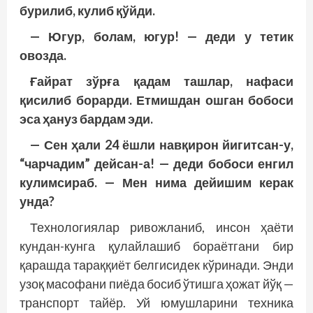
бурилиб, кулиб қўйди.
— Югур, болам, югур! — деди у тетик
овозда.
Ғайрат зўрға қадам ташлар, нафаси
қисилиб борарди. Етмишдан ошган бобоси
эса ҳануз бардам эди.
— Сен ҳали 24 ёшли навқирон йигитсан-у,
“чарчадим” дейсан-а! — деди бобоси енгил
кулимсираб. — Мен нима дейишим керак
унда?
Технологиялар ривожланиб, инсон ҳаёти
кундан-кунга қулайлашиб бораётгани бир
қарашда тараққиёт белгисидек кўринади. Энди
узоқ масофани пиёда босиб ўтишга ҳожат йўқ —
транспорт тайёр. Уй юмушларини техника