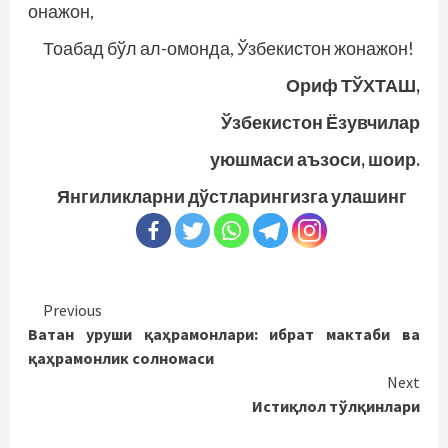
онажон,
Тоабад бўл ал-омонда, Ўзбекистон жонажон!
Ориф ТЎХТАШ,
Ўзбекистон Ёзувчилар
уюшмаси аъзоси, шоир.
Янгиликларни дўстларингизга улашинг
Continue
Previous
Ватан уруши қаҳрамонлари: ибрат мактаби ва
Reading
қаҳрамонлик солномаси
Next
Истиқлол тўлқинлари