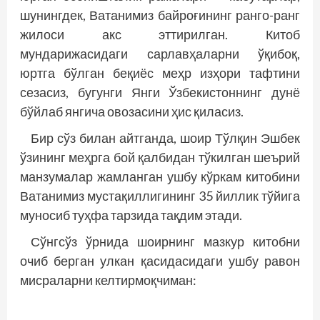
шунингдек, Ватанимиз байроғининг ранго-ранг
жилоси акс эттирилган. Китоб
мундарижасидаги сарлавҳаларни ўқибоқ,
юртга бўлган беқиёс меҳр изҳори тафтини
сезасиз, бугунги Янги Ўзбекистоннинг дунё
бўйлаб янгича овозасини ҳис қиласиз.
Бир сўз билан айтганда, шоир Тўлқин Эшбек
ўзининг меҳрга бой қалбидан тўкилган шеърий
манзумалар жамланган ушбу кўркам китобини
Ватанимиз мустақиллигининг 35 йиллик тўйига
муносиб туҳфа тарзида тақдим этади.
Сўнгсўз ўрнида шоирнинг мазкур китобни
очиб берган улкан қасидасидаги ушбу равон
мисраларни келтирмоқчиман: