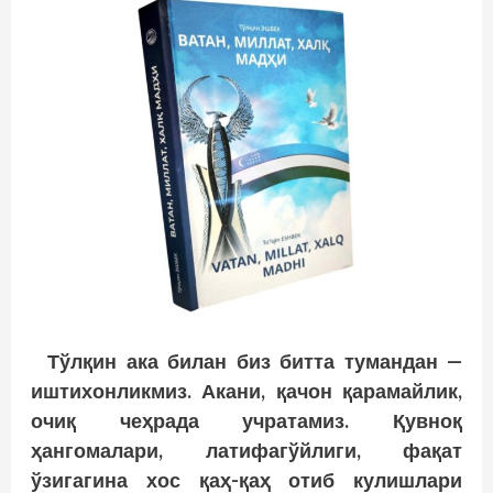
Тўлқин ака билан биз битта тумандан —
иштихонликмиз. Акани, қачон қарамайлик,
очиқ чеҳрада учратамиз. Қувноқ
ҳангомалари, латифагўйлиги, фақат
ўзигагина хос қаҳ-қаҳ отиб кулишлари