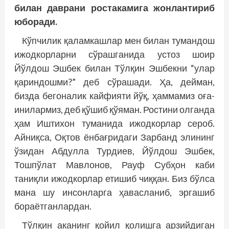
билан даврани ростакамига жонлантириб
юборади.
Кўпчилик қаламкашлар мен билан тумандош
ижодкорларни сўрашганида устоз шоир
Йўлдош Эшбек билан Тўлқин Эшбекни “улар
қариндошми?” деб сўрашади. Ҳа, дейман,
бизда бегоналик кайфияти йўқ, ҳаммамиз оға-
инилармиз, деб қўшиб қўяман. Ростини олганда
ҳам Иштихон туманида ижодкорлар сероб.
Айниқса, Оқтов ёнбағридаги Зарбанд элининг
ўзидан Абдулла Турдиев, Йўлдош Эшбек,
Тошпўлат Мавлонов, Рауф Субҳон каби
таниқли ижодкорлар етишиб чиққан. Биз бўлса
мана шу инсонларга ҳавасланиб, эргашиб
бораётганлардан.
Тўлқин аканинг қойил қолишга арзийдиган