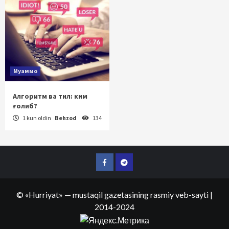
Муаммо
Алгоритм ва тил: ким
ғолиб?
1 kun oldin
Behzod
134
Facebook
Telegram
©
«Hurriyat»
— mustaqil gazetasining rasmiy veb-sayti
|
2014-2024