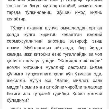
топган ва бугун мутлақ соғайиб, исмига мос
тарзда тўлқинланиб, жўшиб ижод қилиб
келаётир.
Тўлқин аканинг шунча юмушлардан ортган
ҳолда қўлга киритиб келаётган ижодий
сермаҳсуллигини алоҳида эътироф этиш
лозим. Муболағасиз айтганда, бир йилда
камида икки китобни ёзиб тугаллайди ва чоп
қилишга ҳам улгуради. “Жадидлар жавҳари”
номли китобини муаллиф дастхати билан
қўлимга тутқазганига ҳали кўп ўтмаган эди,
шекилли. Бугун эса “Ватан, миллат, халқ
мадҳи” номли янги китобини чиройли тилаклар
битиги ила тутқазиб турибди. Қойил қолмай
бўладими?