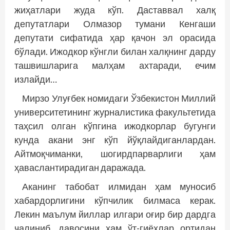
жиҳатлари жуда кўп. Даставвал халқ
депутатлари Олмазор тумани Кенгаши
депутати сифатида ҳар қачон эл орасида
бўлади. Ижодкор кўнгли билан халқнинг дарду
ташвишларига малҳам ахтаради, ечим
излайди…
Мирзо Улуғбек номидаги Ўзбекистон Миллий
университетининг журналистика факультетида
таҳсил олган кўпгина ижодкорлар бугунги
кунда акани энг кўп йўқлайдиганлардан.
Айтмоқчиманки, шогирдпарварлиги ҳам
ҳаваслантирадиган даражада.
Аканинг табобат илмидан ҳам муносиб
хабардорлигини кўпчилик билмаса керак.
Лекин маълум йиллар илгари оғир бир дардга
чалиниб, давосини ҳам ўт-гиёҳлар ортидан