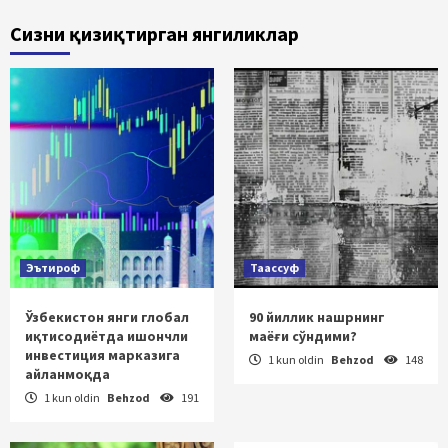
Сизни қизиқтирган янгиликлар
Эътироф
Таассуф
Ўзбекистон янги глобал
90 йиллик нашрнинг
иқтисодиётда ишончли
маёғи сўндими?
инвестиция марказига
1 kun oldin
Behzod
148
айланмоқда
1 kun oldin
Behzod
191