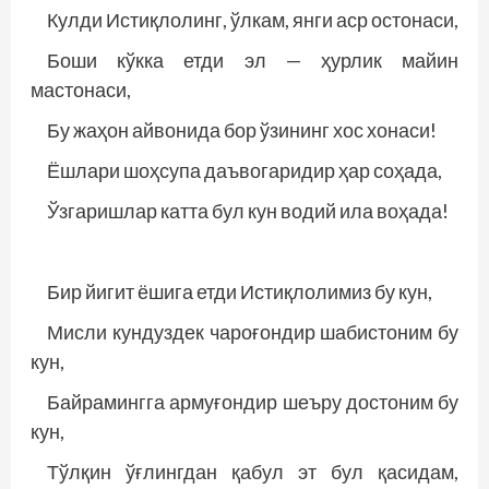
Кулди Истиқлолинг, ўлкам, янги аср остонаси,
Боши кўкка етди эл — ҳурлик майин
мастонаси,
Бу жаҳон айвонида бор ўзининг хос хонаси!
Ёшлари шоҳсупа даъвогаридир ҳар соҳада,
Ўзгаришлар катта бул кун водий ила воҳада!
Бир йигит ёшига етди Истиқлолимиз бу кун,
Мисли кундуздек чароғондир шабистоним бу
кун,
Байрамингга армуғондир шеъру достоним бу
кун,
Тўлқин ўғлингдан қабул эт бул қасидам,