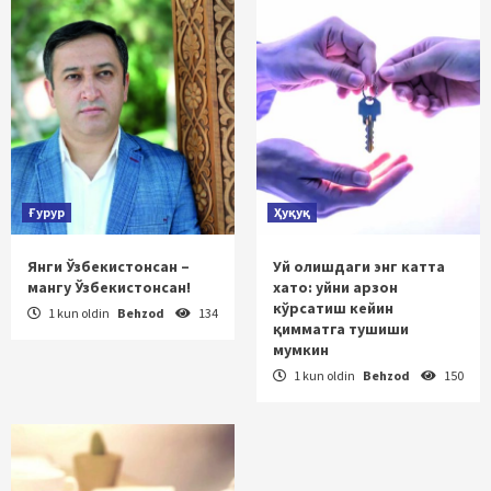
Ғурур
Ҳуқуқ
Янги Ўзбекистонсан –
Уй олишдаги энг катта
мангу Ўзбекистонсан!
хато: уйни арзон
кўрсатиш кейин
1 kun oldin
Behzod
134
қимматга тушиши
мумкин
1 kun oldin
Behzod
150