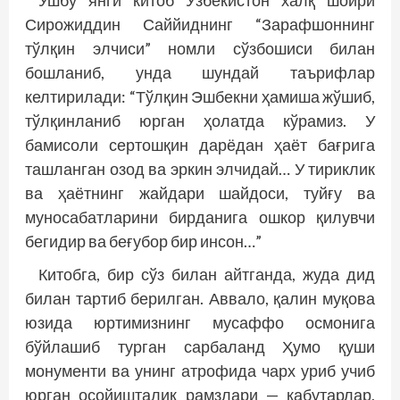
Ушбу янги китоб Ўзбекистон халқ шоири
Сирожиддин Саййиднинг “Зарафшоннинг
тўлқин элчиси” номли сўзбошиси билан
бошланиб, унда шундай таърифлар
келтирилади: “Тўлқин Эшбекни ҳамиша жўшиб,
тўлқинланиб юрган ҳолатда кўрамиз. У
бамисоли сертошқин дарёдан ҳаёт бағрига
ташланган озод ва эркин элчидай… У тириклик
ва ҳаётнинг жайдари шайдоси, туйғу ва
муносабатларини бирданига ошкор қилувчи
бегидир ва беғубор бир инсон…”
Китобга, бир сўз билан айтганда, жуда дид
билан тартиб берилган. Аввало, қалин муқова
юзида юртимизнинг мусаффо осмонига
бўйлашиб турган сарбаланд Ҳумо қуши
монументи ва унинг атрофида чарх уриб учиб
юрган осойишталик рамзлари — кабутарлар,