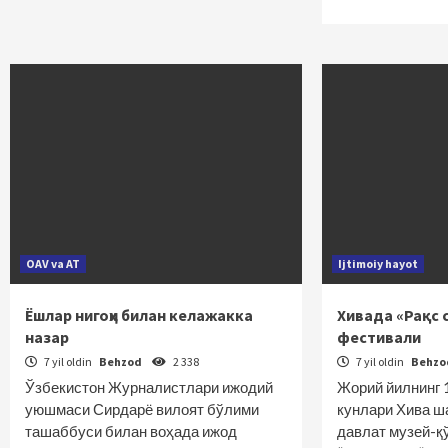
OAV va AT
Ijtimoiy hayot
Ёшлар нигоҳи билан келажакка
Хивада «Рақс 
назар
фестивали
7 yil oldin
Behzod
2 338
7 yil oldin
Behz
Ўзбекистон Журналистлари ижодий
Жорий йилнинг 
уюшмаси Сирдарё вилоят бўлими
кунлари Хива ш
ташаббуси билан воҳада ижод
давлат музей-қ