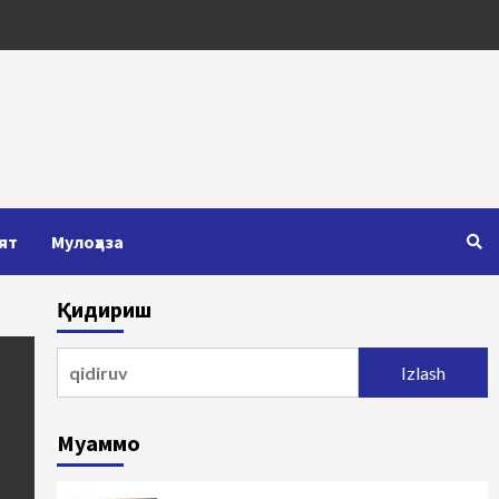
ят
Мулоҳаза
Қидириш
Qidirshish:
Муаммо