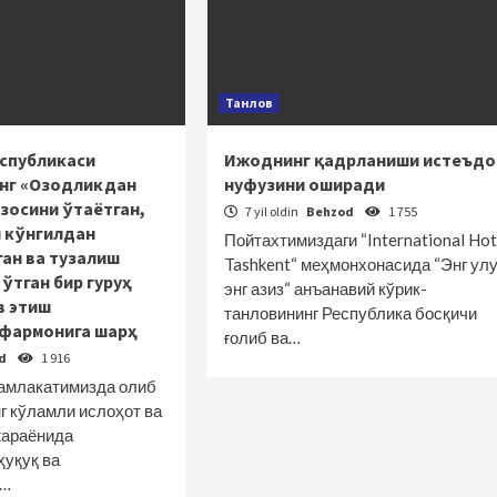
Танлов
еспубликаси
Ижоднинг қадрланиши истеъд
нг «Озодликдан
нуфузини оширади
азосини ўтаётган,
7 yil oldin
Behzod
1 755
н кўнгилдан
Пойтахтимиздаги “International Hot
ан ва тузалиш
Tashkent“ меҳмонхонасида “Энг улу
ўтган бир гуруҳ
энг азиз“ анъанавий кўрик-
в этиш
танловининг Республика босқичи
фармонига шарҳ
ғолиб ва…
od
1 916
мамлакатимизда олиб
г кўламли ислоҳот ва
жараёнида
ҳуқуқ ва
и…