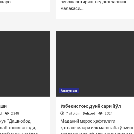
алқаро…
ривожлантириш, педагогларнинг
малакаси…
Анжуман
қши
Ўзбекистон: Дунё сари йўл
od
2 348
7 yil oldin
Behzod
2 324
чун “Дашнобод
Маданий мерос ҳафталиги
лаб топилган эди,
қатнашчилари илк маротаба ўтмиш