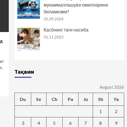
мукаммаллашуви омилларини
биламизми?
05.09.2024
Касбнинг таги насиба
01.11.2023
од
el
ғ,
Тақвим
Avgust 2026
Du
Se
Ch
Pa
Ju
Sh
Ya
1
2
3
4
5
6
7
8
9