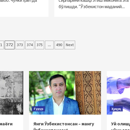
авоб: чунки ҳаётда
сирларини кашф этиш имконига эга
бўлишди. “Ўзбекистон маданий…
71
372
373
374
375
…
490
Next
Ғурур
Ҳуқуқ
 маёғи
Янги Ўзбекистонсан – мангу
Уй олишд