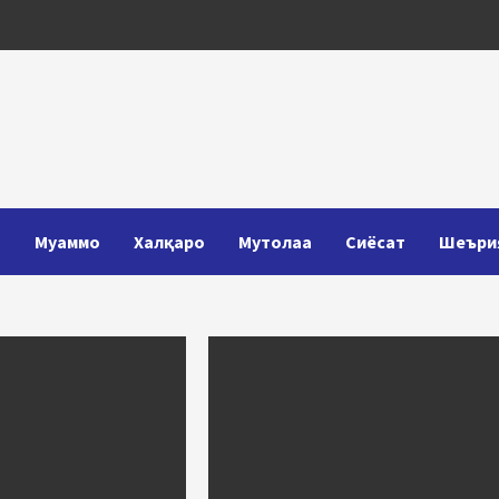
Т
Муаммо
Халқаро
Мутолаа
Сиёсат
Шеъри