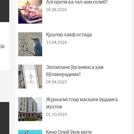
Алгоритм ва тил: ким ғолиб?
05.08.2026
Қушлар хавф остида
15.04.2026
Ой
Зилзилани ўрганмаса ҳам
бўлаверадими?
09.04.2025
Журналистлар маскани ёрдамга
муҳтож
01.10.2024
Кино Олий ўқув юрти