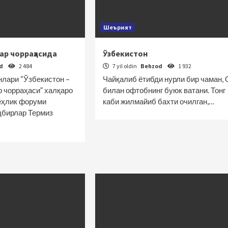
Шеърият
ар чорраҳасида
Ўзбекистон
od
2 484
7 yil oldin
Behzod
1 932
нлари “Ўзбекистон –
Чайқалиб ётибди нурли бир чаман, 
 чорраҳаси” халқаро
билан офтобнинг буюк ватани. Тонг
ёҳлик форуми
каби жилмайиб бахти очилган,…
дбирлар Термиз