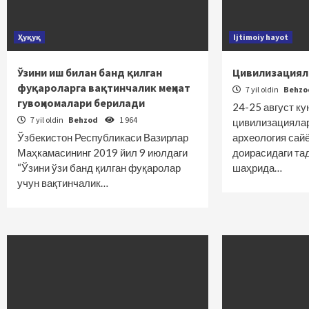
Ҳуқуқ
Ijtimoiy hayot
Ўзини иш билан банд қилган
Цивилизациял
фуқароларга вақтинчалик меҳнат
7 yil oldin
Behz
гувоҳномалари берилади
24-25 август ку
7 yil oldin
Behzod
1 964
цивилизациялар
Ўзбекистон Республикаси Вазирлар
археология сай
Маҳкамасининг 2019 йил 9 июлдаги
доирасидаги та
“Ўзини ўзи банд қилган фуқаролар
шаҳрида…
учун вақтинчалик…