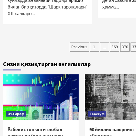
кунларда анъанавий тадбирларимиз
деган саволга ж
билан бир қаторда “Шарқ тароналари”
ҳамма…
XII халқаро…
Maqolalar
Previous
1
…
369
370
3
bo‘yicha
Сизни қизиқтирган янгиликлар
harakatlanish
Эътироф
Таассуф
Ўзбекистон янги глобал
90 йиллик нашрнинг