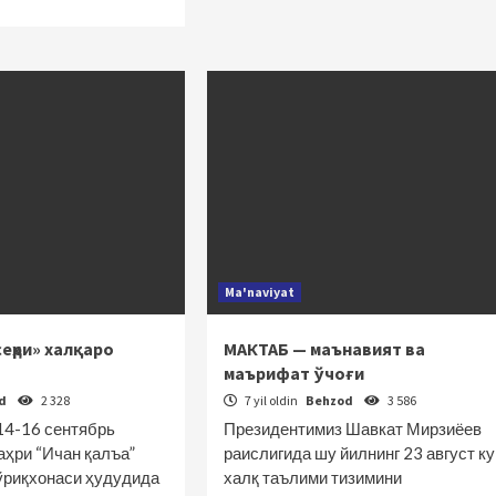
Ma'naviyat
сеҳри» халқаро
МАКТАБ — маънавият ва
маърифат ўчоғи
od
2 328
7 yil oldin
Behzod
3 586
14-16 сентябрь
Президентимиз Шавкат Мирзиёев
аҳри “Ичан қалъа”
раислигида шу йилнинг 23 август ку
ўриқхонаси ҳудудида
халқ таълими тизимини