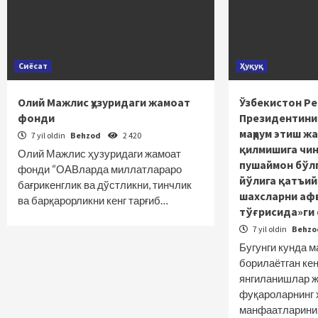
Сиёсат
Ҳуқуқ
Олий Мажлис ҳузуридаги жамоат
Ўзбекистон Р
фонди
Президентини
маҳрум этиш ж
7 yil oldin
Behzod
2 420
қилмишига чи
Олий Мажлис ҳузуридаги жамоат
пушаймон бўлг
фонди “ОАВларда миллатлараро
йўлига қатъий 
бағрикенглик ва дўстликни, тинчлик
шахсларни аф
ва барқарорликни кенг тарғиб…
тўғрисида»ги 
7 yil oldin
Behz
Бугунги кунда 
борилаётган кен
янгиланишлар 
фуқароларнинг 
манфаатларин