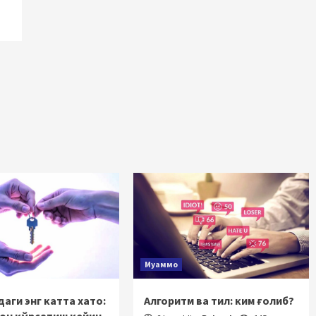
Муаммо
аги энг катта хато:
Алгоритм ва тил: ким ғолиб?