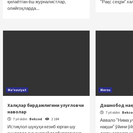
қилаётган ёш журналистлар,
“Рақс сеҳри” х
олийгоҳларда…
Ma'naviyat
Meros
Халқлар бирдамлигини улуғловчи
Дашнобод на
наволар
7 yil oldin
Behz
7 yil oldin
Behzod
2 184
Аввало “Нима у
Истиқлол шукуҳи кезиб юрган шу
нақши” ўйини ўй