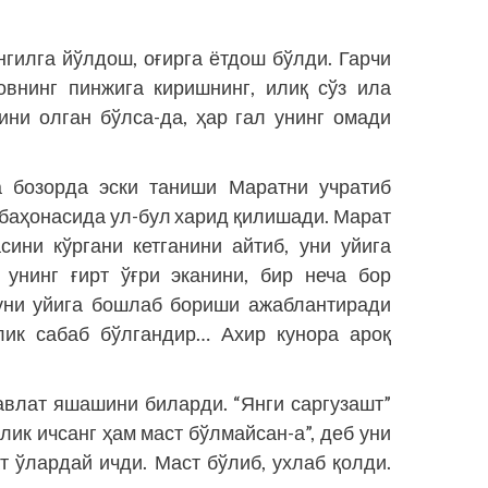
гилга йўл­дош, оғирга ётдош бўлди. Гарчи
внинг пинжига киришнинг, илиқ сўз ила
ни олган бўлса-да, ҳар гал унинг омади
а бозорда эски таниши Маратни учратиб
 баҳонасида ул-бул харид қилишади. Марат
сини кўргани кетганини айтиб, уни уйига
 унинг ғирт ўғри эканини, бир неча бор
уни уйи­га бошлаб бориши ажаблантиради
лик сабаб бўлгандир… Ахир кун­ора ароқ
влат яшашини биларди. “Янги саргузашт”
лик ичсанг ҳам маст бўлмайсан-а”, деб уни
т ўлардай ичди. Маст бўлиб, ухлаб қолди.