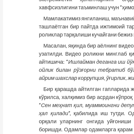
хавфсизлигини таъминлаш учун “ҳимо
Мамлакатимиз янгиланиш, маънави
ташлаётган бир пайт­да ижтимоий та
роликлар тарқалиши кучайгани бежиз 
Масалан, яқинда бир аёлнинг виде
узатилди. Видео роликни минглаб қи
айтишича: “
Ишлайман деганга иш йўқ
ойлик билан рўз­ғорни тебратиб бў
айрим шахс­лар коррупция, ўғирлик,
Бир қарашда айтилган гапларида ж
кўрилса, халқимиз бир аср­дан кўпро
“
Сен меҳнат қил, муаммоингни депу
ҳал қилади
”, қабилида иш тутди. 
орқали уларнинг онгида уйғониши
боришди. Одамлар одамларга қа­рам 