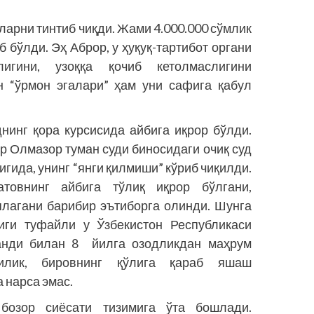
ларни тинтиб чиқди. Жами 4.000.000 сўмлик
 бўлди. Эҳ Аброр, у ҳуқуқ-тартибот органи
гини, узо­қ­қа қочиб кетолмаслигини
н “ўрмон эгалари” ҳам уни сафига қабул
инг қора курсисида айбига иқрор бўлди.
 Олмазор туман суди биносидаги очиқ суд
гида, унинг “янги қилмиши” кўриб чиқилди.
товнинг айбига тўлиқ иқрор бўлгани,
плагани барибир эътиборга олинди. Шунга
иги туфайли у Ўзбекистон Республикаси
банди билан 8 йилга озодликдан маҳрум
илик, бировнинг қўлига қараб яшаш
 нарса эмас.
 бозор сиёсати тизимига ўта бошлади.