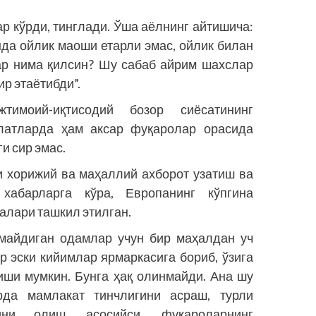
р кўрди, тинглади. Ўша аёлнинг айтишича:
нда ойлик маоши етарли эмас, ойлик билан
ар нима қилсин? Шу сабаб айрим шахслар
р этаётибди”.
тимоий-иқтисодий бозор сиёсатининг
латларда ҳам аксар фуқаролар орасида
и сир эмас.
ли хорижий ва маҳаллий ахборот узатиш ва
хабарларга кўра, Европанинг кўпгина
лари ташкил этилган.
майдиган одамлар учун бир маҳалдан уч
 эски кийим­лар ярмаркасига бориб, ўзига
иши мумкин. Бунга ҳақ олинмайди. Ана шу
да мамлакат тинчлигини асраш, турли
ини олиш, асосийси, фуқароларнинг