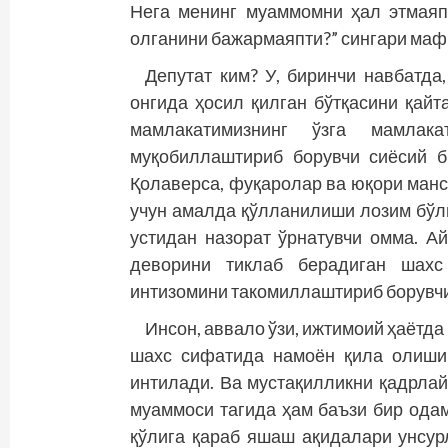
Нега менинг муаммомни ҳал этмаяпс
олганини бажармаяпти?” сингари маф
Депутат ким? У, биринчи навбатда
онгида ҳосил қилган бўтқасини қайт
мамлакатимизнинг ўзга мамлак
муқобиллаштириб борувчи сиёсий б
Қолаверса, фуқаролар ва юқори манс
учун амалда қўлланилиши лозим бўлг
устидан назорат ўрнатувчи омма. А
деворини тиклаб берадиган шахс 
интизомини такомиллаштириб борувчи
Инсон, аввало ўзи, ижтимоий ҳаётд
шахс сифатида намоён қила олиши
интилади. Ва мустақилликни қадрлай
муаммоси тагида ҳам баъзи бир одам
қўлига қараб яшаш ақидалари унсур