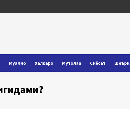
Т
Муаммо
Халқаро
Мутолаа
Сиёсат
Шеъри
игидами?