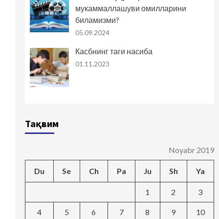
мукаммаллашуви омилларини
биламизми?
05.09.2024
Касбнинг таги насиба
01.11.2023
Тақвим
Noyabr 2019
Du
Se
Ch
Pa
Ju
Sh
Ya
1
2
3
4
5
6
7
8
9
10