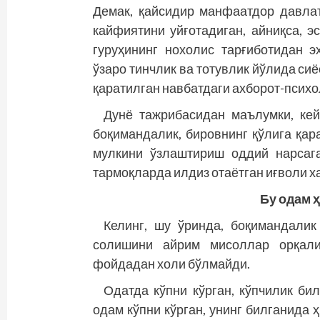
Демак, қайсидир манфаатдор давлат
кайфиятини уйғотадиган, айниқса, 
гуруҳининг нохолис тарғиботидан 
ўзаро тинчлик ва тотувлик йўлида си
қаратилган навбатдаги ахборот-психо
Дунё тажрибасидан маълумки, ке
боқимандалик, бировнинг қўлига қар
мулкини ўзлаштириш оддий нарсаг
тармоқларда илдиз отаётган иғволи х
Бу одам ҳ
Келинг, шу ўринда, боқимандалик
солишини айрим мисоллар орқали 
фойдадан холи бўлмайди.
Одатда кўпни кўрган, кўпчилик би
одам кўпни кўрган, унинг билганида ҳ