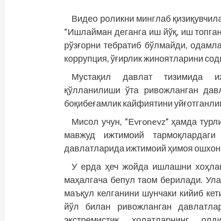
Видео роликни минглаб қизиқувчила
“Ишлайман деганга иш йўқ, иш топга
рўзғорни тебратиб бўлмайди, одамл
коррупция, ўғирлик жиноятларини соди
Мустақил давлат тизимида иж
қўлланилиши ўта ривожланган дав
боқибеғамлик кайфиятини уйғотганлиг
Мисол учун, “Еvronevz” ҳамда тур
мавжуд ижтимоий тармоқлардаги 
давлатларида ижтимоий ҳимоя ошхона
У ерда ҳеч жойда ишлашни хоҳла
маҳалгача бепул таом берилади. Улар
маъқул келганини шунчаки кийиб кет
йўл билан ривожланган давлатлар
экстремистик ҳолатларнинг олд