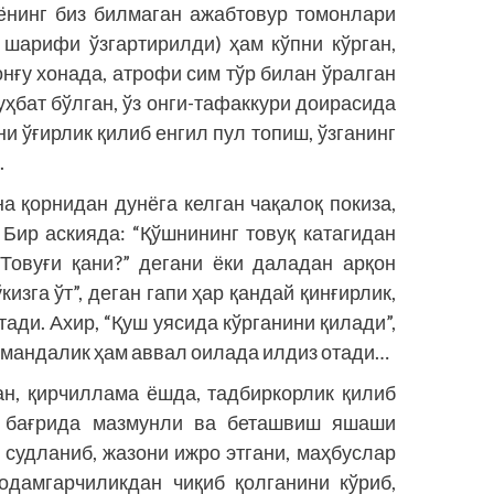
ёнинг биз билмаган ажабтовур томонлари
 шарифи ўзгартирилди) ҳам кўпни кўрган,
он­ғу хонада, атрофи сим тўр билан ўралган
ҳбат бўлган, ўз онги-тафаккури доирасида
и ўғирлик қилиб енгил пул топиш, ўзганинг
.
на қорнидан дунёга келган чақалоқ покиза,
 Бир аскияда: “Қўшнининг товуқ катагидан
 Товуғи қани?” дегани ёки даладан арқон
изга ўт”, деган гапи ҳар қандай қин­ғирлик,
ди. Ахир, “Қуш уясида кўрганини қилади”,
имандалик ҳам аввал оилада илдиз отади…
ган, қирчиллама ёшда, тадбиркорлик қилиб
си бағрида мазмунли ва беташвиш яшаши
 судланиб, жазони ижро этгани, маҳбуслар
одамгарчиликдан чиқиб қолганини кўриб,