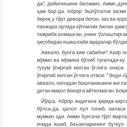
да”, дейилишини биламиз. Аммо дун
ҳам бор-да. Аброр Эшпўлатов (исми
бироқ у тўрт девори бетон, зах ва қор
панжара ортида кўпчилик билан ҳамсу
тажриба алмашган, унинг ўзлаштирган
ҳисобидан яшаш каби ақидалар бўлди
Аввало, бунга ким сабабчи? Ахир о
мўмин ва мўмина бўлиб туғилади-ку.
тухум ўғирлаб келган ўғлига онаси:
ўғирлаб келган ўғлига отаси: “Энди хўк
аввало, оиладан бошланишини англата
деган мақол бекорга айтилмаган. Боқ
Йўқса, Аброр эндигина қирққа кир
бўлса-да, ҳалол пул топиб, оила
мумкин эди. Аммо бунгача тўрт марта
ичида яшаб, баъзиларининг буткул 