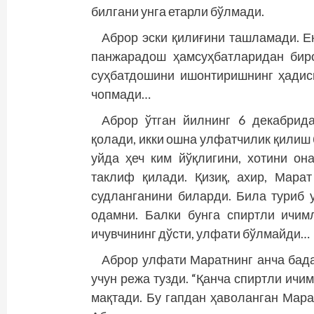
билгани унга етарли бўлмади.
Аброр эски қилиғини ташламади. Ен
панжарадош ҳамсуҳбатларидан биро
суҳбатдошини ишонтиришнинг ҳадиси
чопмади…
Аброр ўтган йилнинг 6 декабрид
қолади, икки ошна улфатчилик қилиш
уйда ҳеч ким йўқлигини, хотини она
таклиф қилади. Қизиқ, ахир, Марат
судланганини биларди. Била туриб 
одамни. Балки бунга спиртли ичим
ичувчининг дўсти, улфати бўлмайди…
Аброр улфати Маратнинг анча бада
учун режа тузди. “Қанча спиртли ичим
мақтади. Бу гапдан ҳаволанган Мара