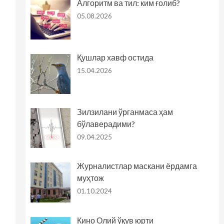
Алгоритм ва тил: ким ғолиб?
05.08.2026
Қушлар хавф остида
15.04.2026
Зилзилани ўрганмаса ҳам
бўлаверадими?
09.04.2025
Журналистлар маскани ёрдамга
муҳтож
01.10.2024
Кино Олий ўқув юрти