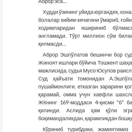
Аброр эса…
Худди ўзининг уйида юргандек, хона
болалар кийим-кечагини ўмариб, ғойиб
ходимларидан яшириниб бўл­масли
англамади. Тўрт миллион сўм била
қилмасди…
Аброр Эшпўлатов бешинчи бор судн
Жиноят ишлари бўйича Тошкент шаҳар
мажлисида, судья Мусо Юсупов раисли
Суд ҳайъати томонидан А.Эш­пўла
пушаймонлиги, етказган зарарини қо
қарамай, омма учун хавфли шахсл
ЖКнинг 169-моддаси 4-қисми “б” 
қилинди. Аслида ҳам қўли эгр
боқимандаликдан, қарамликдан бошқа
Кўриниб турибдики, жамиятимиз