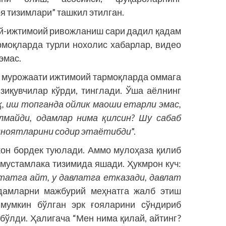
я тизимлари” ташкил этилган.
й-ижтимоий ривожланиш сари дадил қадам
рмоқларда турли нохолис хабарлар, видео
эмас.
о мурожаати ижтимоий тармоқларда оммага
зиқувчилар кўр­ди, тинглади. Ўша аёлнинг
, иш топганда ойлик маоши етарли эмас,
л­майди, одамлар нима қилсин? Шу сабаб
 жиноятларини содир этаётибди
”.
он бордек туюлади. Аммо мулоҳаза қилиб
қ мустамлака тизимида яшади. Ҳукмрон куч:
татга айт, у давлатга етказади, давлат
Одамларни мажбурий меҳнатга жалб этиш
 мумкин бўлган эрк ғояларини сўндириб
бўлди. Ҳалигача “Мен нима қилай, айтинг?