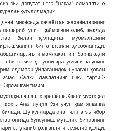
из ёки депутат нега “наказ” олмаяпти ё
курадан қутулолмадик.
, дунё миқёсида кечаётган жараёнларнинг
а пишириб, унинг қаймоғини олиб, амалда
атлар билан қиладиган муомаласини
ирлашманинг битта вакили ҳисобланади.
абдагилар, яъни мамлакатнинг барча аҳли
ан бирламчи қонунни яратувчиси ва унинг
йрим одамлар ўйлаганидек нураган ҳовли
эмас, балки давлатнинг ички тартиб-
 бирлашган тизим.
а мустақил яшашга эришиши, ўзини мустақил
 керак. Ана шунда ўзи учун ҳам яшашга
 билади. Шу кунларда она тилига эътибор
лар онгида бўйсуниш, мутелик, бировнинг
лари сақланиб қолганлиги сезилиб қолди.