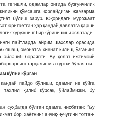
га тегишли, одамлар онгида бузғунчилик
эскиликни қўмсашга чорлайдиган жамғарма
эҳтиёт бўлиш зарур. Юқоридаги мурожаат
ёсат юритаётган ҳар қандай давлатга қарши
логик хуружнинг бир кўринишини эслатади.
йинги пайтларда айрим шахслар орасида
аб яшаш, омонатга хиёнат қилиш, ўзганинг
а айланиб бораяпти. Бу ҳолат ижтимоий
абарларнинг тарқалишига туртки бўлаяпти.
ам кўпни кўрган
 қандай пайдо бўлиши, одамни не кўйга
таҳлил қилиб кўрсак, ўйлаймизки, бу
лан суҳбатда бўлган одамга нисбатан: “Бу
икмат бор, ҳаётнинг аччиқ-чучугини тотган-