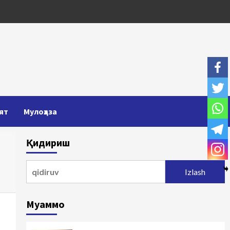
ят
Мулоҳаза
Қидириш
Qidirshish:
Муаммо