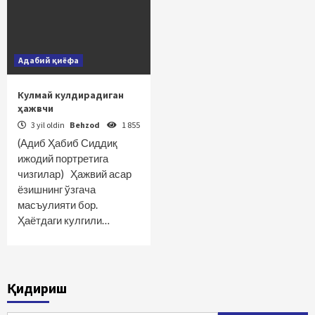
Адабий қиёфа
Кулмай кулдирадиган
ҳажвчи
3 yil oldin
Behzod
1 855
(Адиб Ҳабиб Сиддиқ
ижодий портретига
чизгилар) Ҳажвий асар
ёзишнинг ўзгача
масъулияти бор.
Ҳаётдаги кулгили…
Қидириш