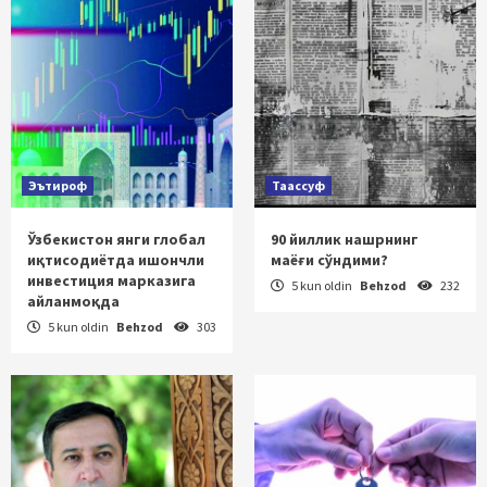
Эътироф
Таассуф
Ўзбекистон янги глобал
90 йиллик нашрнинг
иқтисодиётда ишончли
маёғи сўндими?
инвестиция марказига
5 kun oldin
Behzod
232
айланмоқда
5 kun oldin
Behzod
303