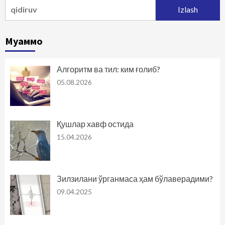
Qidirshish:
Муаммо
Алгоритм ва тил: ким ғолиб?
05.08.2026
Қушлар хавф остида
15.04.2026
Зилзилани ўрганмаса ҳам бўлаверадими?
09.04.2025