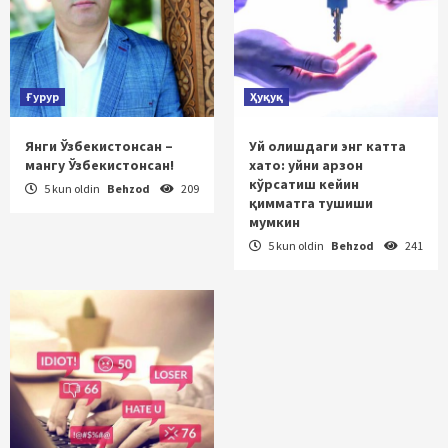
Ғурур
Ҳуқуқ
Янги Ўзбекистонсан –
Уй олишдаги энг катта
мангу Ўзбекистонсан!
хато: уйни арзон
кўрсатиш кейин
5 kun oldin
Behzod
209
қимматга тушиши
мумкин
5 kun oldin
Behzod
241