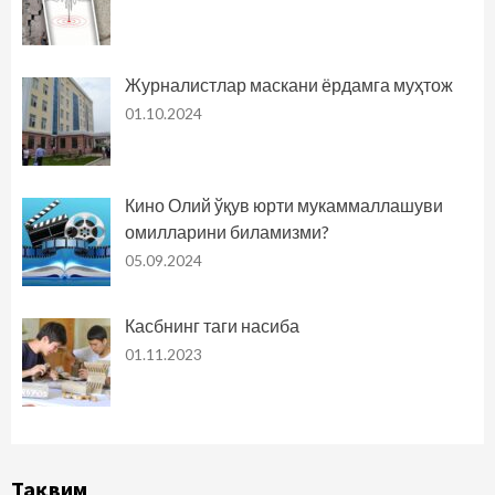
Журналистлар маскани ёрдамга муҳтож
01.10.2024
Кино Олий ўқув юрти мукаммаллашуви
омилларини биламизми?
05.09.2024
Касбнинг таги насиба
01.11.2023
Тақвим