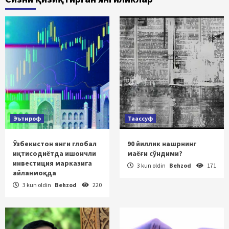
Эътироф
Таассуф
Ўзбекистон янги глобал
90 йиллик нашрнинг
иқтисодиётда ишончли
маёғи сўндими?
инвестиция марказига
3 kun oldin
Behzod
171
айланмоқда
3 kun oldin
Behzod
220