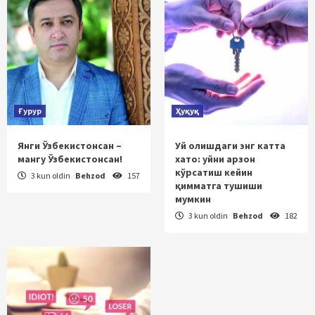
Ғурур
Ҳуқуқ
Янги Ўзбекистонсан –
Уй олишдаги энг катта
мангу Ўзбекистонсан!
хато: уйни арзон
кўрсатиш кейин
3 kun oldin
Behzod
157
қимматга тушиши
мумкин
3 kun oldin
Behzod
182