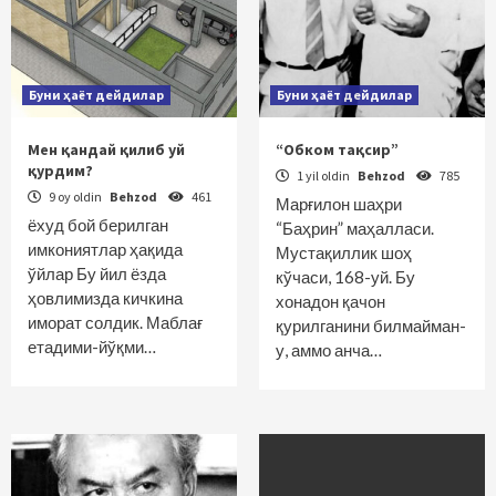
Буни ҳаёт дейдилар
Буни ҳаёт дейдилар
Мен қандай қилиб уй
“Обком тақсир”
қурдим?
1 yil oldin
Behzod
785
9 oy oldin
Behzod
461
Марғилон шаҳри
ёхуд бой берилган
“Баҳрин” маҳалласи.
имкониятлар ҳақида
Мустақиллик шоҳ
ўйлар Бу йил ёзда
кўчаси, 168-уй. Бу
ҳовлимизда кичкина
хонадон қачон
иморат солдик. Маблағ
қурилганини билмайман-
етадими-йўқми…
у, аммо анча…