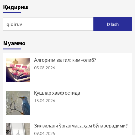
Қидириш
Qidirshish:
Муаммо
Алгоритм ва тил: ким ғолиб?
05.08.2026
Қушлар хавф остида
15.04.2026
Зилзилани ўрганмаса ҳам бўлаверадими?
09.04.2025