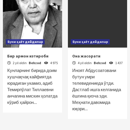
Буни ҳаёт дейдилар
Буни ҳаёт дейдилар
Бир армон изтироби
Она жасорати
2 yil oldin
Behzod
4 975
4 yil oldin
Behzod
1 437
Кунларнинг бирида доим
Иноят Абдусоатовани
хушчақчақ кайфиятда
бутун умри
юрадиган укамиз, адиб
телевидениеда ўтди.
Темирпўлат Тиллаевни
Дастлаб ишга келганида
анчагина мискин ҳолатда
ёшгина қизча эди.
кўриб ҳайрон…
Меҳнати давомида
юқори…