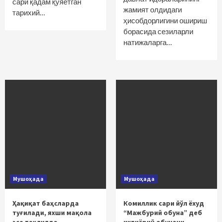
сари қадам қўяётган
жамият олдидаги
тарихий…
ҳисобдорлигини ошириш
борасида сезиларли
натижаларга…
Мушоҳада
Мушоҳада
Ҳақиқат баҳсларда
Комиллик сари йўл ёхуд
туғилади, яхши мақола
“Мажбурий обуна” деб