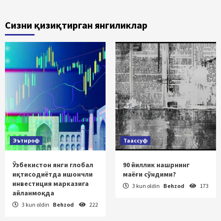
Сизни қизиқтирган янгиликлар
Эътироф
Таассуф
Ўзбекистон янги глобал
90 йиллик нашрнинг
иқтисодиётда ишончли
маёғи сўндими?
инвестиция марказига
3 kun oldin
Behzod
173
айланмоқда
3 kun oldin
Behzod
222