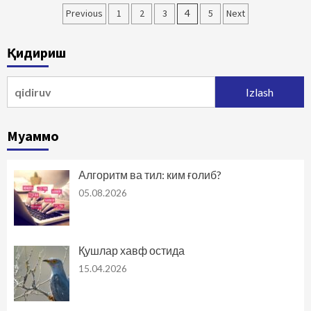
Maqolalar
Previous
1
2
3
4
5
Next
bo‘yicha
Қидириш
harakatlanish
Qidirshish:
Муаммо
Алгоритм ва тил: ким ғолиб?
05.08.2026
Қушлар хавф остида
15.04.2026