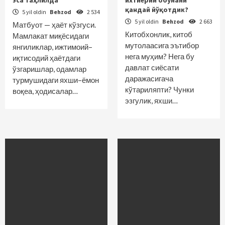
эса таҳлилда
ихтиёрий обунани
қандай йўқотдик?
5 yil oldin
Behzod
2 534
5 yil oldin
Behzod
2 663
Матбуот — ҳаёт кўзгуси.
Китобхонлик, китоб
Мамлакат миқёсидаги
мутолаасига эътибор
янгилик­лар, ижтимоий–
нега муҳим? Нега бу
иқтисодий ҳаётдаги
давлат сиёсати
ўзгаришлар, одамлар
даражасигача
турмушидаги яхши–ёмон
кўтариляпти? Чунки
воқеа, ҳодисалар…
эзгулик, яхши…