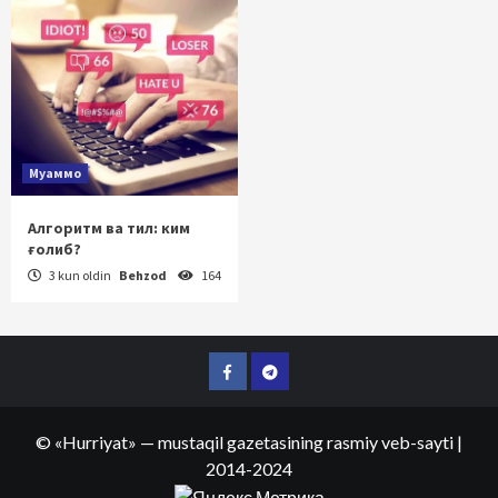
Муаммо
Алгоритм ва тил: ким
ғолиб?
3 kun oldin
Behzod
164
Facebook
Telegram
©
«Hurriyat»
— mustaqil gazetasining rasmiy veb-sayti
|
2014-2024