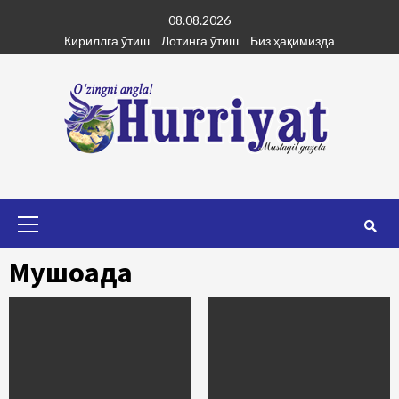
Skip
08.08.2026
to
Кириллга ўтиш
Лотинга ўтиш
Биз ҳақимизда
content
Primary
Menu
Мушоҳада