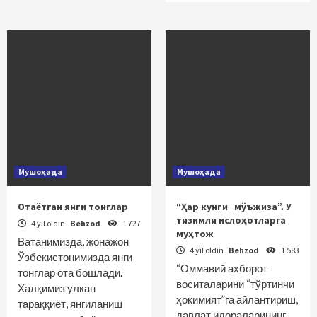
Мушоҳада
Мушоҳада
Отаётган янги тонглар
“Ҳар кунги мўъжиза”. У
тизимли ислоҳотларга
4 yil oldin
Behzod
1 727
муҳтож
Ватанимизда, жонажон
4 yil oldin
Behzod
1 583
Ўзбекистонимизда янги
“Оммавий ахборот
тонглар ота бошлади.
воситаларини “тўртинчи
Халқимиз улкан
ҳокимият”га айлантириш,
тараққиёт, янгиланиш
давлат идораларининг