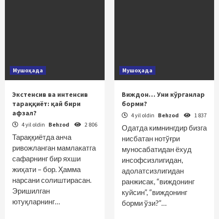
Мушоҳада
Мушоҳада
Экстенсив ва интенсив
Виждон… Уни кўрганлар
тараққиёт: қай бири
борми?
афзал?
4 yil oldin
Behzod
1 837
4 yil oldin
Behzod
2 806
Одатда кимнингдир бизга
Тараққиётда анча
нисбатан нотўғри
ривожланган мамлакатга
муносабатидан ёхуд
сафарнинг бир яхши
инсофсизлигидан,
жиҳати – бор. Ҳамма
адолатсизлигидан
нарсани солиштирасан.
ранжисак, “виждонинг
Эришилган
куйсин”, “виждонинг
ютуқларнинг…
борми ўзи?”…