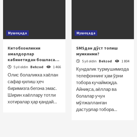
Мушоҳада
Мушоҳада
Китобхонликни
SMSдан дўст топиш
амалдорлар
мумкинми?
кабинетидан бошласа…
5 yil oldin
Behzod
1 804
5 yil oldin
Behzod
1 466
Кундалик турмушимизда
Олис болаликка хаёлан
телефоннинг ҳам ўрни
сафар қилиш ҳеч
тобора кучаймоқда.
биримизга бегона эмас.
Айниқса, аёллар ва
Ширин хаёллару тотли
болалар учун
хотиралар ҳар қандай…
мўлжалланган
дастурлар тобора…