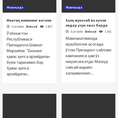
Мушоҳада
Мушоҳада
Мантиқ илмининг ватани
Халқ муносиб ва кучли
лидер учун овоз берди
5 yil oldin
Behzod
1 837
5 yil oldin
Behzod
1 361
Ўзбекистон
Мамлакатимизда
Республикаси
муқобиллик асосида
Президенти Шавкат
ўтган Президент сайлови
Мирзиёев: “Бизнинг
кампанияси ҳам ўз
ҳавас қилса арзийдиган
ниҳоясига етди. Мазкур
буюк тарихимиз бор.
сиёсий жараён
Ҳавас қилса
халқимизнинг…
арзийдиган…