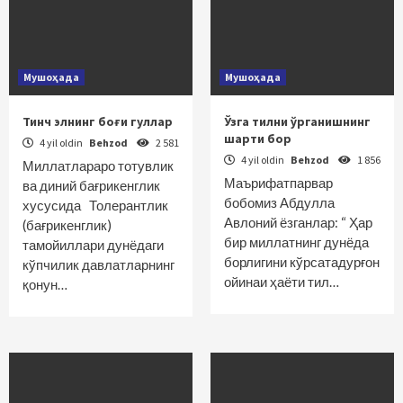
Мушоҳада
Мушоҳада
Тинч элнинг боғи гуллар
Ўзга тилни ўрганишнинг
шарти бор
4 yil oldin
Behzod
2 581
4 yil oldin
Behzod
1 856
Миллатлараро тотувлик
Маърифатпарвар
ва диний бағрикенглик
бобомиз Абдулла
хусусида Толерантлик
Авлоний ёзганлар: “ Ҳар
(бағрикенглик)
бир миллатнинг дунёда
тамойиллари дунёдаги
борлигини кўрсатадурғон
кўпчилик давлатларнинг
ойинаи ҳаёти тил…
қонун…