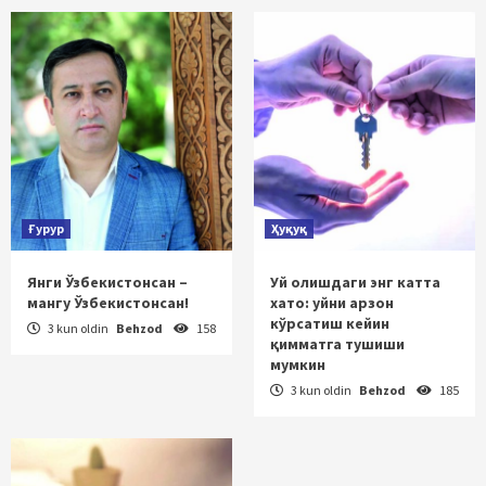
Ғурур
Ҳуқуқ
Янги Ўзбекистонсан –
Уй олишдаги энг катта
мангу Ўзбекистонсан!
хато: уйни арзон
кўрсатиш кейин
3 kun oldin
Behzod
158
қимматга тушиши
мумкин
3 kun oldin
Behzod
185