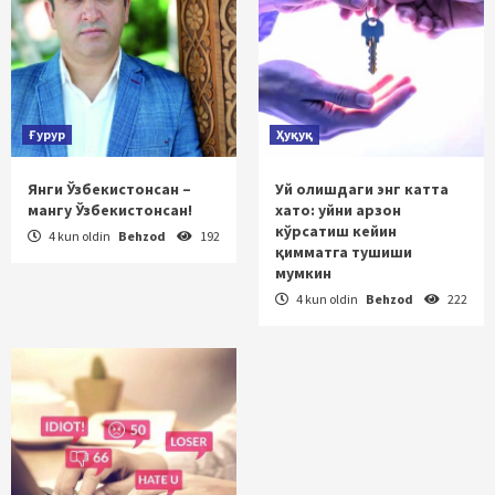
Ғурур
Ҳуқуқ
Янги Ўзбекистонсан –
Уй олишдаги энг катта
мангу Ўзбекистонсан!
хато: уйни арзон
кўрсатиш кейин
4 kun oldin
Behzod
192
қимматга тушиши
мумкин
4 kun oldin
Behzod
222