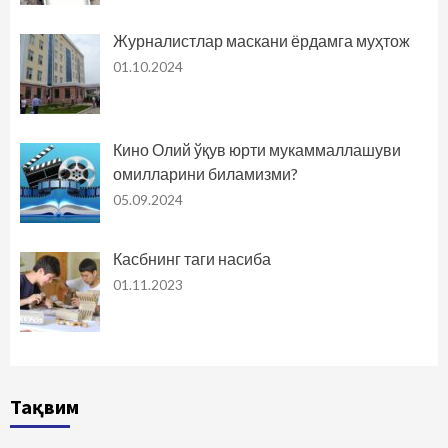
Журналистлар маскани ёрдамга муҳтож
01.10.2024
Кино Олий ўқув юрти мукаммаллашуви
омилларини биламизми?
05.09.2024
Касбнинг таги насиба
01.11.2023
Тақвим