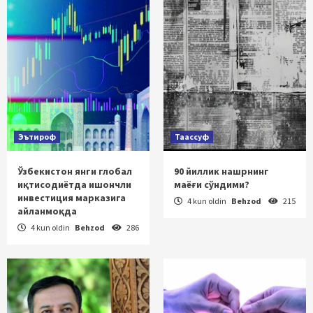
Эътироф
Таассуф
Ўзбекистон янги глобал
90 йиллик нашрнинг
иқтисодиётда ишончли
маёғи сўндими?
инвестиция марказига
4 kun oldin
Behzod
215
айланмоқда
4 kun oldin
Behzod
286