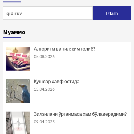
Qidirshish:
Муаммо
Алгоритм ва тил: ким ғолиб?
05.08.2026
Қушлар хавф остида
15.04.2026
Зилзилани ўрганмаса ҳам бўлаверадими?
09.04.2025