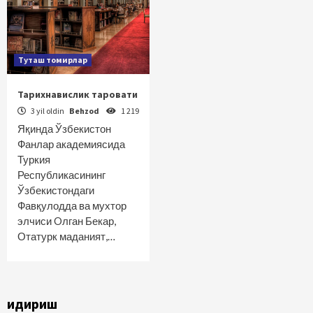
Туташ томирлар
Тарихнавислик таровати
3 yil oldin
Behzod
1 219
Яқинда Ўзбекистон
Фанлар академиясида
Туркия
Республикасининг
Ўзбекистондаги
Фавқулодда ва мухтор
элчиси Oлган Бекар,
Отатурк маданият,…
Қидириш