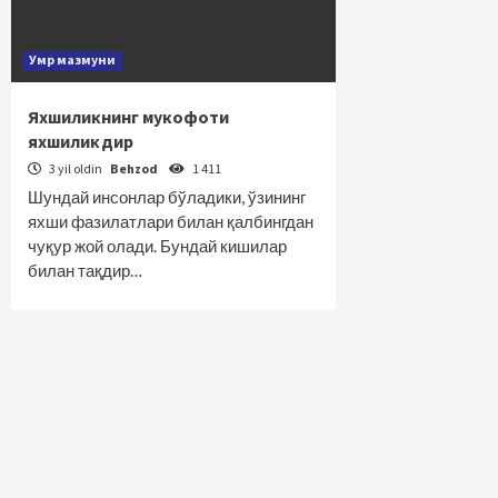
Умр мазмуни
Яхшиликнинг мукофоти
яхшиликдир
3 yil oldin
Behzod
1 411
Шундай инсонлар бўладики, ўзининг
яхши фазилатлари билан қалбингдан
чуқур жой олади. Бундай кишилар
билан тақдир…