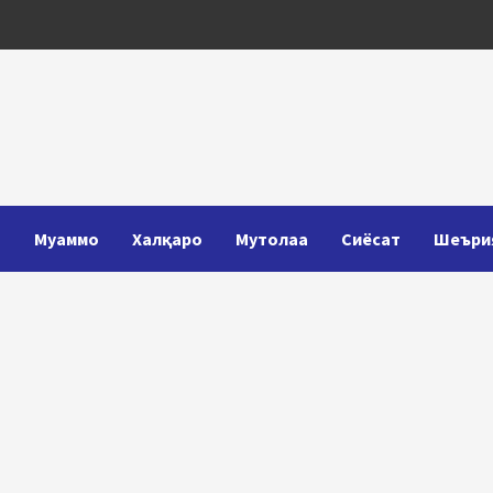
Т
Муаммо
Халқаро
Мутолаа
Сиёсат
Шеъри