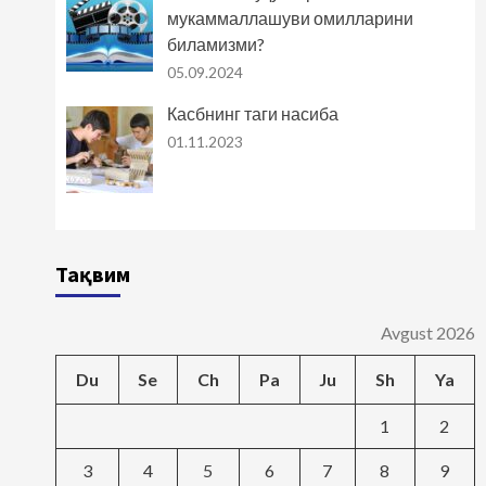
мукаммаллашуви омилларини
биламизми?
05.09.2024
Касбнинг таги насиба
01.11.2023
Тақвим
Avgust 2026
Du
Se
Ch
Pa
Ju
Sh
Ya
1
2
3
4
5
6
7
8
9