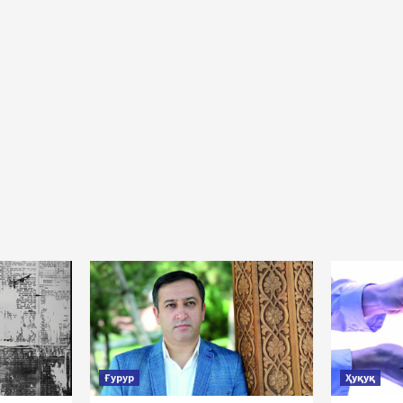
Ғурур
Ҳуқуқ