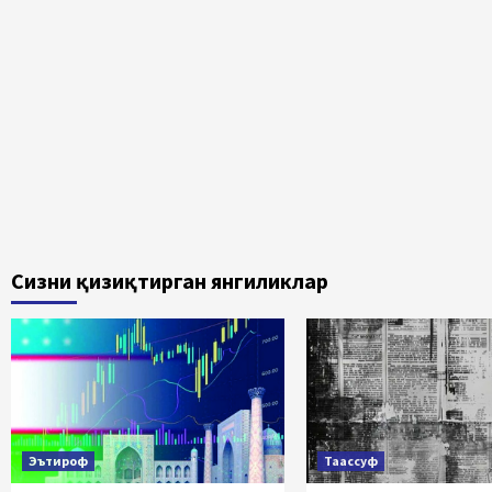
Сизни қизиқтирган янгиликлар
Эътироф
Таассуф