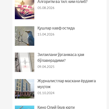
Алгоритм ва тил: ким ғолиб?
05.08.2026
Қушлар хавф остида
15.04.2026
Зилзилани ўрганмаса ҳам
бўлаверадими?
09.04.2025
Журналистлар маскани ёрдамга
муҳтож
01.10.2024
Кино Олий ўқув юрти