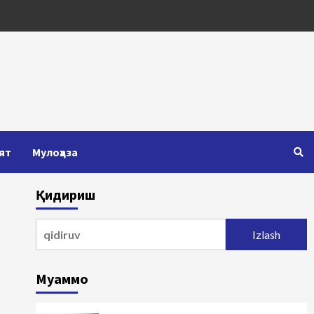
ят
Мулоҳаза
Қидириш
Qidirshish:
Муаммо