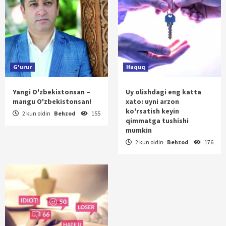
G'urur
Huquq
Yangi O'zbekistonsan –
Uy olishdagi eng katta
mangu O'zbekistonsan!
xato: uyni arzon
ko'rsatish keyin
2 kun oldin
Behzod
155
qimmatga tushishi
mumkin
2 kun oldin
Behzod
176