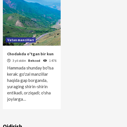
Vatan manzillari
Chodakda o'tgan bir kun
3 yil oldin
Behzod
1 476
Hammada shunday bo'lsa
kerak: go'zal manzillar
haqida gap borganda,
yuraging shirin-shirin
entikadi, orziqadi; o'sha
joylarga…
Qidirish