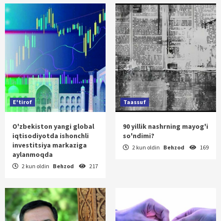
E'tirof
Taassuf
O'zbekiston yangi global
90 yillik nashrning mayog'i
iqtisodiyotda ishonchli
so'ndimi?
investitsiya markaziga
2 kun oldin
Behzod
169
aylanmoqda
2 kun oldin
Behzod
217