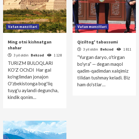
Vatan manzillari
Vatan manzillari
Ming otni kishnatgan
Qiziltog' tabassumi
shahar
3 yil oldin
Behzod
1 811
3 yil oldin
Behzod
1 128
“Yurgan daryo, o'tirgan
TURIZM BULOQLARI
bo'yra” — degan maqol
KO'Z OChDI Har gal
qadim-qadimdan xalqimiz
ko'nglimdan jonajon
tilidan tushmay keladi. Biz
O'zbekistonga bog'liq
ham do'stlar…
tuyg'u aylandi deguncha,
kindik qonim…