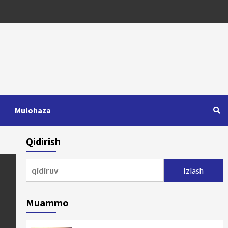
Mulohaza
Qidirish
Qidirshish:
Muammo