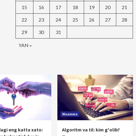
15
16
17
18
19
20
21
22
23
24
25
26
27
28
29
30
31
YAN »
Muammo
dagi eng katta xato:
Algoritm va til: kim g'olib?