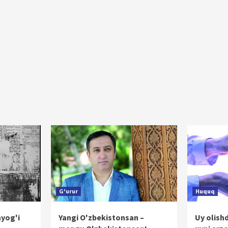
G'urur
Huquq
ayog'i
Yangi O'zbekistonsan –
Uy olish