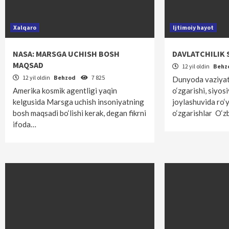
Xalqaro
Ijtimoiy hayot
NASA: MARSGA UCHISH BOSH
DAVLATCHILIK 
MAQSAD
12 yil oldin
Behz
12 yil oldin
Behzod
7 825
Dunyoda vaziyat
Amerika kosmik agentligi yaqin
o‘zgarishi, siyos
kelgusida Marsga uchish insoniyatning
joylashuvida ro‘
bosh maqsadi bo‘lishi kerak, degan fikrni
o‘zgarishlar O‘
ifoda…