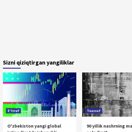
Sizni qiziqtirgan yangiliklar
E'tirof
Taassuf
O'zbekiston yangi global
90 yillik nashrning m