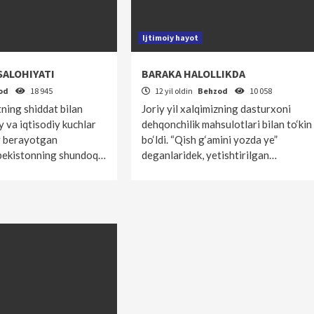
Ijtimoiy hayot
SALOHIYATI
BARAKA HALOLLIKDA
od
18 945
12 yil oldin
Behzod
10 058
ning shiddat bilan
Joriy yil xalqimizning dasturxoni
iy va iqtisodiy kuchlar
dehqonchilik mahsulotlari bilan to‘kin
y berayotgan
bo‘ldi. “Qish g‘amini yozda ye”
zbekistonning shundoq…
deganlaridek, yetishtirilgan…