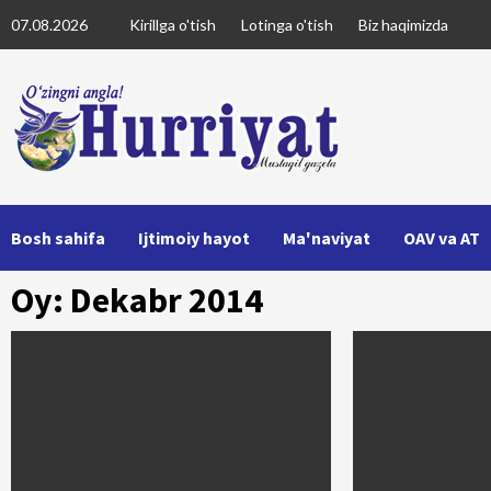
Skip
07.08.2026
Kirillga o'tish
Lotinga o'tish
Biz haqimizda
to
content
Bosh sahifa
Ijtimoiy hayot
Ma'naviyat
OAV va AT
Oy: Dekabr 2014