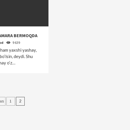
SAMARA BERMOQDA
od
9 639
 ham yaxshi yashay,
bo‘lsin, deydi. Shu
lmay o‘z…
olalar
ous
1
2
yicha
akatlanish