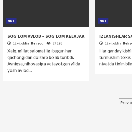
NNT
NNT
SOG‘LOM AVLOD – SOG‘LOM KELAJAK
IZLANISHLAR 
12 yil oldin
Behzod
27 295
12 yil oldin
Behz
Xalq, millat salomatligi bugun har
Har qanday kishi
qachongidan dolzarb bo‘lib turibdi.
turmushim to‘kis 
Ayniqsa, nihoyasiga yetayotgan yilda
niyatda tinim bi
yosh avlod…
Maq
Previ
bo‘
har