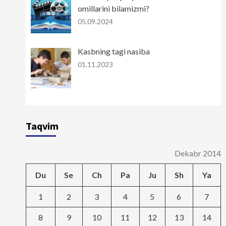
omillarini bilamizmi?
05.09.2024
Kasbning tagi nasiba
01.11.2023
Taqvim
Dekabr 2014
Du
Se
Ch
Pa
Ju
Sh
Ya
1
2
3
4
5
6
7
8
9
10
11
12
13
14