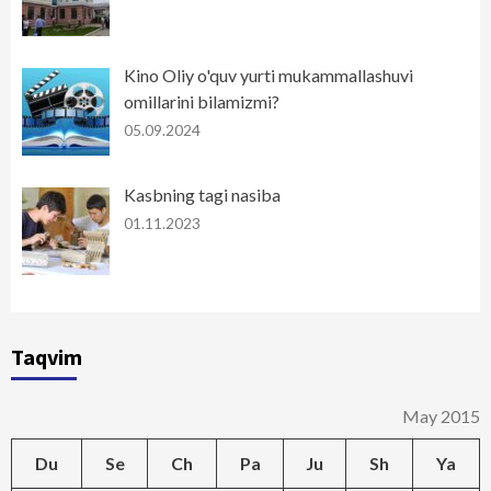
Kino Oliy o'quv yurti mukammallashuvi
omillarini bilamizmi?
05.09.2024
Kasbning tagi nasiba
01.11.2023
Taqvim
May 2015
Du
Se
Ch
Pa
Ju
Sh
Ya