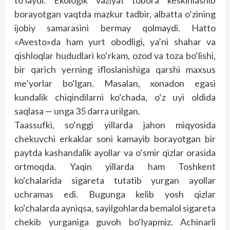
to‘laydi. Ekologik vaziyat tobora keskinlashib
borayotgan vaqtda mazkur tadbir, albatta o‘zining
ijobiy samarasini bermay qolmaydi. Hatto
«Avesto»da ham yurt obodligi, ya’ni shahar va
qishloqlar hududlari ko‘rkam, ozod va toza bo‘lishi,
bir qarich yerning ifloslanishiga qarshi maxsus
me’yorlar bo‘lgan. Masalan, xonadon egasi
kundalik chiqindilarni ko‘chada, o‘z uyi oldida
saqlasa — unga 35 darra urilgan.
Taassufki, so‘nggi yillarda jahon miqyosida
chekuvchi erkaklar soni kamayib borayotgan bir
paytda kashandalik ayollar va o‘smir qizlar orasida
ortmoqda. Yaqin yillarda ham Toshkent
ko‘chalarida sigareta tutatib yurgan ayollar
uchramas edi. Bugunga kelib yosh qizlar
ko‘chalarda ayniqsa, sayilgohlarda bemalol sigareta
chekib yurganiga guvoh bo‘lyapmiz. Achinarli