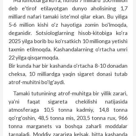
Ma’lumotlarga ko‘ra, nufusi 7 milliard 100 million
deb e’tirof etilayotgan dunyo aholisining 1,7
milliard nafari tamaki iste’mol qilar ekan. Bu yiliga
5-6 million kishi o‘z hayotiga zomin bo‘lmoqda,
deganidir. Sotsiologlarning hisob-kitobiga ko‘ra
2025 yilga borib bu ko‘rsatkich 10 millionga yetishi
taxmin etilmoqda. Kashandalarning o‘rtacha umri
22 yilga qisqarmoqda.
Bir kunda har bir kashanda o‘rtacha 8-10 donadan
cheksa, 10 milliardga yaqin sigaret donasi tutab
atrof-muhitni bo‘lg‘aydi.
Tamaki tutunining atrof-muhitga bir yillik zarari,
ya’ni faqat sigareta chekilishi natijasida
atmosferaga 10,5 tonna kadmiy, 14,8 tonna
qo‘rg‘oshin, 48,5 tonna mis, 203,5 tonna rux, 966
tonna marganets va boshqa zaharli moddalar
tarqaladi. Moddiy zarariga kelsak, bitta kashanda