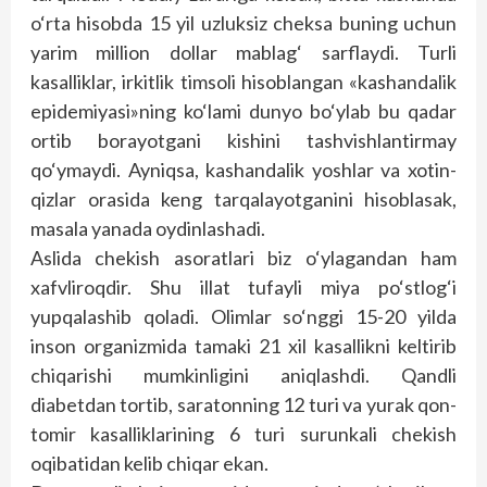
o‘rta hisobda 15 yil uzluksiz cheksa buning uchun
yarim million dollar mablag‘ sarflaydi. Turli
kasalliklar, irkitlik timsoli hisoblangan «kashandalik
epidemiyasi»ning ko‘lami dunyo bo‘ylab bu qadar
ortib borayotgani kishini tashvishlantirmay
qo‘ymaydi. Ayniqsa, kashandalik yoshlar va xotin-
qizlar orasida keng tarqalayotganini hisoblasak,
masala yanada oydinlashadi.
Aslida chekish asoratlari biz o‘ylagandan ham
xafvliroqdir. Shu illat tufayli miya po‘stlog‘i
yupqalashib qoladi. Olimlar so‘nggi 15-20 yilda
inson organizmida tamaki 21 xil kasallikni keltirib
chiqarishi mumkinligini aniqlashdi. Qandli
diabetdan tortib, saratonning 12 turi va yurak qon-
tomir kasalliklarining 6 turi surunkali chekish
oqibatidan kelib chiqar ekan.