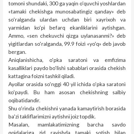
tomoni shundaki, 300 ga yaqin o‘quvchi yoshlardan
«tamaki chekishga munosabatingiz qanday» deb
so‘ralganda ulardan uchdan biri xayrixoh va
yarmidan ko‘pi befarq ekanliklarini aytishgan.
Ammo, «sen chekuvchi qizga uylanasanmi?» deb
yigitlardan so‘ralganda, 99.9 foizi «yo‘q» deb javob
bergan.
Aniqlanishicha, o‘pka saratoni va emfizima
kasalliklari paydo bo‘lishi sabablari orasida chekish
kattagina foizni tashkil qiladi.
Ayollar orasida so‘nggi 40 yil ichida o‘pka saratoni
ko‘paydi. Bu ham asosan chekishning salbiy
oqibatidandir.
Shu o‘rinda chekishni yanada kamaytirish borasida
ba’zi takliflarimizni aytishni joiz topdik.
Masalan, mamlakatimizning barcha savdo
qoidalariga zid ravishda tamaki sotish bilan