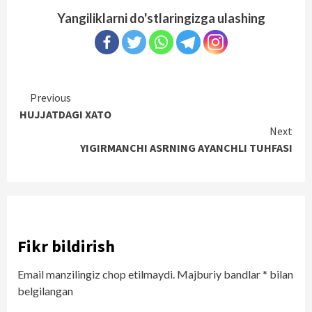
Yangiliklarni do'stlaringizga ulashing
Continue
Previous
HUJJATDAGI XATO
Reading
Next
YIGIRMANCHI ASRNING AYANCHLI TUHFASI
Fikr bildirish
Email manzilingiz chop etilmaydi.
Majburiy bandlar
*
bilan
belgilangan