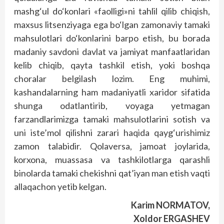
mashg‘ul do‘konlari «faolligi»ni tahlil qilib chiqish,
maxsus litsenziyaga ega bo‘lgan zamonaviy tamaki
mahsulotlari do‘konlarini barpo etish, bu borada
madaniy savdoni davlat va jamiyat manfaatlaridan
kelib chiqib, qayta tashkil etish, yoki boshqa
choralar belgilash lozim. Eng muhimi,
kashandalarning ham madaniyatli xaridor sifatida
shunga odatlantirib, voyaga yetmagan
farzandlarimizga tamaki mahsulotlarini sotish va
uni iste’mol qilishni zarari haqida qayg‘urishimiz
zamon talabidir. Qolaversa, jamoat joylarida,
korxona, muassasa va tashkilotlarga qarashli
binolarda tamaki chekishni qat’iyan man etish vaqti
allaqachon yetib kelgan.
Karim NORMATOV,
Xoldor ERGASHEV