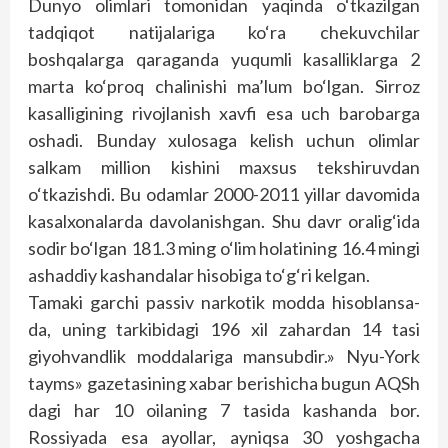
Dunyo olimlari tomonidan yaqinda o‘tkazilgan
tadqiqot natijalariga ko‘ra chekuvchilar
boshqalarga qaraganda yuqumli kasalliklarga 2
marta ko‘proq chalinishi ma’lum bo‘lgan. Sirroz
kasalligining rivojlanish xavfi esa uch barobarga
oshadi. Bunday xulosaga kelish uchun olimlar
salkam million kishini maxsus tekshiruvdan
o‘tkazishdi. Bu odamlar 2000-2011 yillar davomida
kasalxonalarda davolanishgan. Shu davr oralig‘ida
sodir bo‘lgan 181.3 ming o‘lim holatining 16.4 mingi
ashaddiy kashandalar hisobiga to‘g‘ri kelgan.
Tamaki garchi passiv narkotik modda hisoblansa-
da, uning tarkibidagi 196 xil zahardan 14 tasi
giyohvandlik moddalariga mansubdir.» Nyu-York
tayms» gazetasining xabar berishicha bugun AQSh
dagi har 10 oilaning 7 tasida kashanda bor.
Rossiyada esa ayollar, ayniqsa 30 yoshgacha