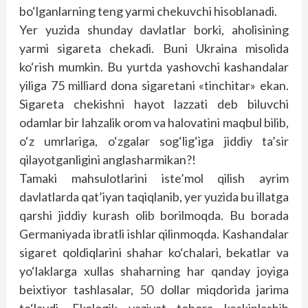
bo‘lganlarning teng yarmi chekuvchi hisoblanadi.
Yer yuzida shunday davlatlar borki, aholisining
yarmi sigareta chekadi. Buni Ukraina misolida
ko‘rish mumkin. Bu yurtda yashovchi kashandalar
yiliga 75 milliard dona sigaretani «tinchitar» ekan.
Sigareta chekishni hayot lazzati deb biluvchi
odamlar bir lahzalik orom va halovatini maqbul bilib,
o‘z umrlariga, o‘zgalar sog‘lig‘iga jiddiy ta’sir
qilayotganligini anglasharmikan?!
Tamaki mahsulotlarini iste’mol qilish ayrim
davlatlarda qat’iyan taqiqlanib, yer yuzida bu illatga
qarshi jiddiy kurash olib borilmoqda. Bu borada
Germaniyada ibratli ishlar qilinmoqda. Kashandalar
sigaret qoldiqlarini shahar ko‘chalari, bekatlar va
yo‘laklarga xullas shaharning har qanday joyiga
beixtiyor tashlasalar, 50 dollar miqdorida jarima