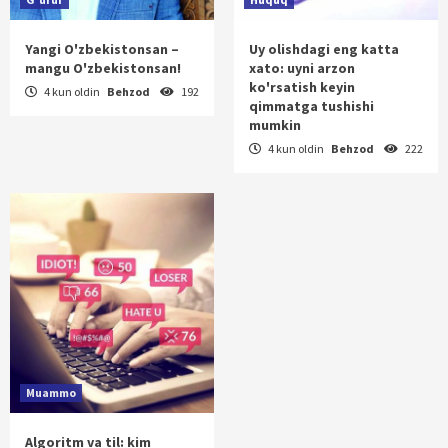
Yangi O'zbekistonsan –
Uy olishdagi eng katta
mangu O'zbekistonsan!
xato: uyni arzon
ko'rsatish keyin
4 kun oldin
Behzod
192
qimmatga tushishi
mumkin
4 kun oldin
Behzod
222
Muammo
Algoritm va til: kim