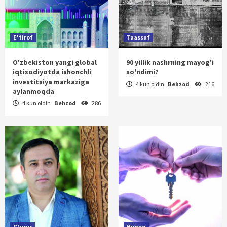
E'tirof
Taassuf
O'zbekiston yangi global
90 yillik nashrning mayog'i
iqtisodiyotda ishonchli
so'ndimi?
investitsiya markaziga
4 kun oldin
Behzod
216
aylanmoqda
4 kun oldin
Behzod
286
G'urur
Huquq