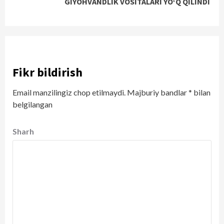
GIYOHVANDLIK VOSITALARI YO‘Q QILINDI
Fikr bildirish
Email manzilingiz chop etilmaydi.
Majburiy bandlar
*
bilan
belgilangan
Sharh