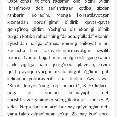
Qabulxonasi telefon raqamini olib, o‘zini Oydin
Ibragimova deb tanishtirgan kotiba qizdan
rahbarini so‘radim. Menga ko‘rsatilayotgan
xizmatdan noroziligimni bildirib, qayta-qayta
qo‘ng‘iroq qildim. Yoshgina qiz ekanligi bilinib
turgan kotiba rahbarining “dalada, g‘allada” ekanini
aytishdan nariga o‘tmas, mening shikoyatim uni
zarracha ham tashvishlantirmayotgani sezilib
turardi. Obuna hujjatlarini amalga oshirgan o‘ulom
ismli yigitga ham qo‘ng‘iroq qilaverib, o‘zim
qo‘ltiqtayoqda yurganim sababli goh o‘g‘limni, goh
kelinimni yuboraverib, charchadim. Avval-avval
“Kitob dunyosi”ning toq sonlari (1, 3, 5) kelardi,
nega juft sonlari kelmayapti, deb
surishtiraverganimdan so‘ng, ikkita juft soni (6, 8)
keldi. Nega toq sonlarni bermay qo‘ydinglar deb,
yana talab qilganimdan so‘ng, 23 may kuni aprel