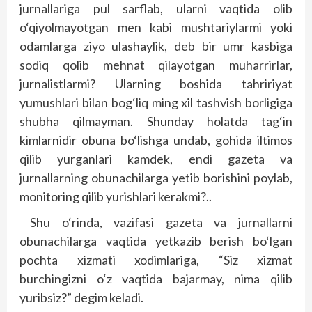
jurnallariga pul sarflab, ularni vaqtida olib
o‘qiyolmayotgan men kabi mushtariylarmi yoki
odamlarga ziyo ulashaylik, deb bir umr kasbiga
sodiq qolib mehnat qilayotgan muharrirlar,
jurnalistlarmi? Ularning boshida tahririyat
yumushlari bilan bog‘liq ming xil tashvish borligiga
shubha qilmayman. Shunday holatda tag‘in
kimlarnidir obuna bo‘lishga undab, gohida iltimos
qilib yurganlari kamdek, endi gazeta va
jurnallarning obunachilarga yetib borishini poylab,
monitoring qilib yurishlari kerakmi?..
Shu o‘rinda, vazifasi gazeta va jurnallarni
obunachilarga vaqtida yetkazib berish bo‘lgan
pochta xizmati xodimlariga, “Siz xizmat
burchingizni o‘z vaqtida bajarmay, nima qilib
yuribsiz?” degim keladi.