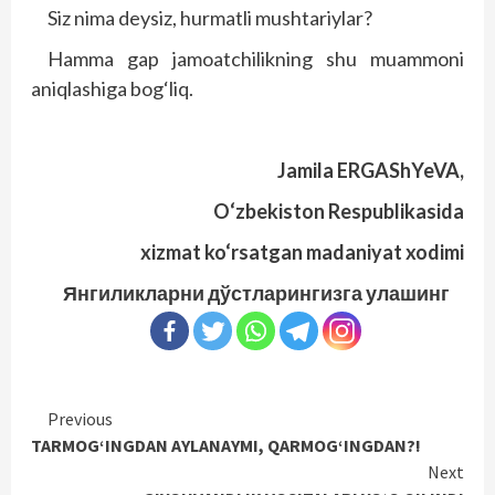
Siz nima deysiz, hurmatli mushtariylar?
Hamma gap jamoatchilikning shu muammoni
aniqlashiga bog‘liq.
Jamila ERGAShYeVA,
O‘zbekiston Respublikasida
xizmat ko‘rsatgan madaniyat xodimi
Янгиликларни дўстларингизга улашинг
Continue
Previous
TARMOG‘INGDAN AYLANAYMI, QARMOG‘INGDAN?!
Reading
Next