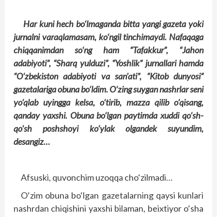
Har kuni hech bo‘lmaganda bitta yangi gazeta yoki
jurnalni varaqlamasam, ko‘ngil tinchimaydi. Nafaqaga
chiqqanimdan so‘ng ham “Tafakkur”, “Jahon
adabiyoti”, “Sharq yulduzi”, “Yoshlik” jurnallari hamda
“O‘zbekiston adabiyoti va san’ati”, “Kitob dunyosi”
gazetalariga obuna bo‘ldim. O‘zing suygan nashrlar seni
yo‘qlab uyingga kelsa, o‘tirib, mazza qilib o‘qisang,
qanday yaxshi. Obuna bo‘lgan paytimda xuddi qo‘sh-
qo‘sh poshshoyi ko‘ylak olgandek suyundim,
desangiz…
Afsuski, quvonchim uzoqqa cho‘zilmadi…
O‘zim obuna bo‘lgan gazetalarning qaysi kunlari
nashrdan chiqishini yaxshi bilaman, beixtiyor o‘sha