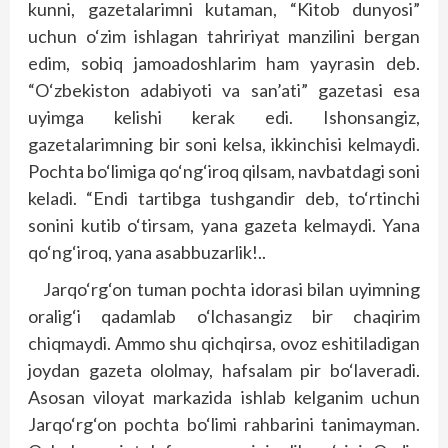
kunni, gazetalarimni kutaman, “Kitob dunyosi”
uchun o‘zim ishlagan tahririyat manzilini bergan
edim, sobiq jamoadoshlarim ham yayrasin deb.
“O‘zbekiston adabiyoti va san’ati” gazetasi esa
uyimga kelishi kerak edi. Ishonsangiz,
gazetalarimning bir soni kelsa, ikkinchisi kelmaydi.
Pochta bo‘limiga qo‘ng‘iroq qilsam, navbatdagi soni
keladi. “Endi tartibga tushgandir deb, to‘rtinchi
sonini kutib o‘tirsam, yana gazeta kelmaydi. Yana
qo‘ng‘iroq, yana asabbuzarlik!..
Jarqo‘rg‘on tuman pochta idorasi bilan uyimning
oralig‘i qadamlab o‘lchasangiz bir chaqirim
chiqmaydi. Ammo shu qichqirsa, ovoz eshitiladigan
joydan gazeta ololmay, hafsalam pir bo‘laveradi.
Asosan viloyat markazida ishlab kelganim uchun
Jarqo‘rg‘on pochta bo‘limi rahbarini tanimayman.