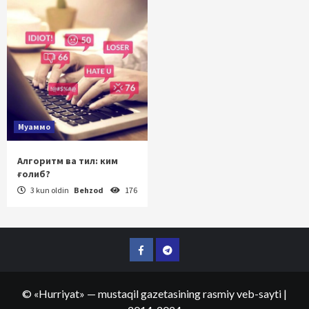
Муаммо
Алгоритм ва тил: ким
ғолиб?
3 kun oldin
Behzod
176
Facebook
Telegram
©
«Hurriyat»
— mustaqil gazetasining rasmiy veb-sayti
|