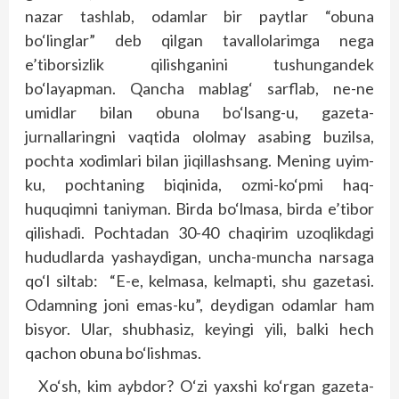
nazar tashlab, odamlar bir paytlar “obuna
bo‘linglar” deb qilgan tavallolarimga nega
e’tiborsizlik qilishganini tushungandek
bo‘layapman. Qancha mablag‘ sarflab, ne-ne
umidlar bilan obuna bo‘lsang-u, gazeta-
jurnallaringni vaqtida ololmay asabing buzilsa,
pochta xodimlari bilan jiqillashsang. Mening uyim-
ku, pochtaning biqinida, ozmi-ko‘pmi haq-
huquqimni taniyman. Birda bo‘lmasa, birda e’tibor
qilishadi. Pochtadan 30-40 chaqirim uzoqlikdagi
hududlarda yashaydigan, uncha-muncha narsaga
qo‘l siltab: “E-e, kelmasa, kelmapti, shu gazetasi.
Odamning joni emas-ku”, deydigan odamlar ham
bisyor. Ular, shubhasiz, keyingi yili, balki hech
qachon obuna bo‘lishmas.
Xo‘sh, kim aybdor? O‘zi yaxshi ko‘rgan gazeta-