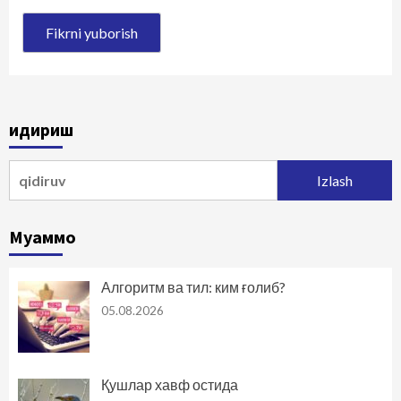
Қидириш
Qidirshish:
Муаммо
Алгоритм ва тил: ким ғолиб?
05.08.2026
Қушлар хавф остида