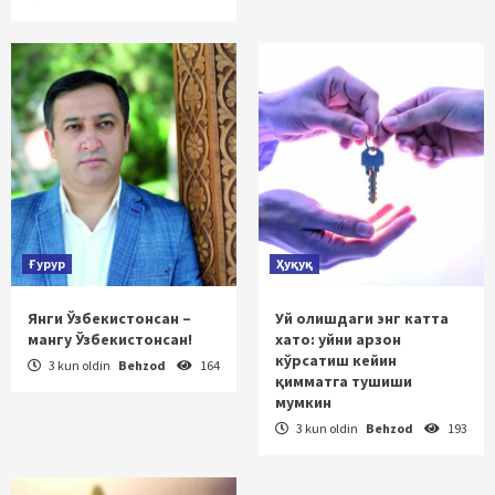
Ғурур
Ҳуқуқ
Янги Ўзбекистонсан –
Уй олишдаги энг катта
мангу Ўзбекистонсан!
хато: уйни арзон
кўрсатиш кейин
3 kun oldin
Behzod
164
қимматга тушиши
мумкин
3 kun oldin
Behzod
193