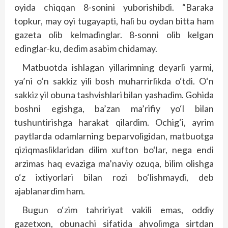
oyida chiqqan 8-sonini yuborishibdi. “Baraka
topkur, may oyi tugayapti, hali bu oydan bitta ham
gazeta olib kelmadinglar. 8-sonni olib kelgan
edinglar-ku, dedim asabim chidamay.
Matbuotda ishlagan yillarimning deyarli yarmi,
ya’ni o‘n sakkiz yili bosh muharrirlikda o‘tdi. O‘n
sakkiz yil obuna tashvishlari bilan yashadim. Gohida
boshni egishga, ba’zan ma’rifiy yo‘l bilan
tushuntirishga harakat qilardim. Ochig‘i, ayrim
paytlarda odamlarning beparvoligidan, matbuotga
qiziqmasliklaridan dilim xufton bo‘lar, nega endi
arzimas haq evaziga ma’naviy ozuqa, bilim olishga
o‘z ixtiyorlari bilan rozi bo‘lishmaydi, deb
ajablanardim ham.
Bugun o‘zim tahririyat vakili emas, oddiy
gazetxon, obunachi sifatida ahvolimga sirtdan