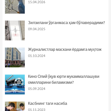
15.04.2026
Зилзилани ўрганмаса ҳам бўлаверадими?
09.04.2025
Журналистлар маскани ёрдамга муҳтож
01.10.2024
Кино Олий ўқув юрти мукаммаллашуви
омилларини биламизми?
05.09.2024
Касбнинг таги насиба
01.11.2023