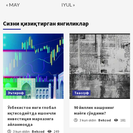
« MAY
IYUL »
Сизни қизиқтирган янгиликлар
Эътироф
Таассуф
Ўзбекистон янги глобал
90 йиллик нашрнинг
иқтисодиётда ишончли
маёғи сўндими?
инвестиция марказига
3 kun oldin
Behzod
181
айланмоқда
3 kun oldin
Behzod
249