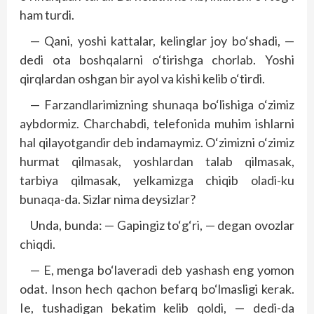
ham turdi.
— Qani, yoshi kattalar, kelinglar joy bo‘shadi, —
dedi ota boshqalarni o‘tirishga chorlab. Yoshi
qirqlardan oshgan bir ayol va kishi kelib o‘tirdi.
— Farzandlarimizning shunaqa bo‘lishiga o‘zimiz
aybdormiz. Charchabdi, telefonida muhim ishlarni
hal qilayotgandir deb indamaymiz. O‘zimizni o‘zimiz
hurmat qilmasak, yoshlardan talab qilmasak,
tarbiya qilmasak, yelkamizga chiqib oladi-ku
bunaqa-da. Sizlar nima deysizlar?
Unda, bunda: — Gapingiz to‘g‘ri, — degan ovozlar
chiqdi.
— E, menga bo‘laveradi deb yashash eng yomon
odat. Inson hech qachon befarq bo‘lmasligi kerak.
Ie, tushadigan bekatim kelib qoldi, — dedi-da