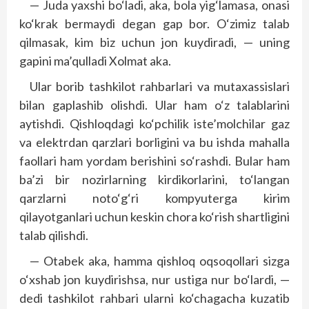
— Juda yaxshi bo‘ladi, aka, bola yig‘lamasa, onasi
ko‘krak bermaydi degan gap bor. O‘zimiz talab
qilmasak, kim biz uchun jon kuydiradi, — uning
gapini ma’qulladi Xolmat aka.
Ular borib tashkilot rahbarlari va mutaxassislari
bilan gaplashib olishdi. Ular ham o‘z talablarini
aytishdi. Qishloqdagi ko‘pchilik iste’molchilar gaz
va elektrdan qarzlari borligini va bu ishda mahalla
faollari ham yordam berishini so‘rashdi. Bular ham
ba’zi bir nozirlarning kirdikorlarini, to‘langan
qarzlarni noto‘g‘ri kompyuterga kirim
qilayotganlari uchun keskin chora ko‘rish shartligini
talab qilishdi.
— Otabek aka, hamma qishloq oqsoqollari sizga
o‘xshab jon kuydirishsa, nur ustiga nur bo‘lardi, —
dedi tashkilot rahbari ularni ko‘chagacha kuzatib