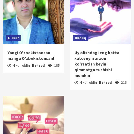
G'urur
Huquq
Yangi O'zbekistonsan –
Uy olishdagi eng katta
mangu O'zbekistonsan!
xato: uyni arzon
ko'rsatish keyin
4 kun oldin
Behzod
185
qimmatga tushishi
mumkin
4 kun oldin
Behzod
216