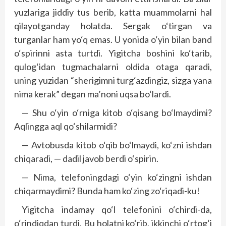
yuzlariga jiddiy tus berib, katta muammolarni hal
qilayotganday holatda. Sergak o‘tirgan va
turganlar ham yo‘q emas. U yonida o‘yin bilan band
o‘spirinni asta turtdi. Yigitcha boshini ko‘tarib,
qulog‘idan tugmachalarni oldida otaga qaradi,
uning yuzidan “sherigimni turg‘azdingiz, sizga yana
nima kerak” degan ma’noni uqsa bo‘lardi.
— Shu o‘yin o‘rniga kitob o‘qisang bo‘lmaydimi?
Aqlingga aql qo‘shilarmidi?
— Avtobusda kitob o‘qib bo‘lmaydi, ko‘zni ishdan
chiqaradi, — dadil javob berdi o‘spirin.
— Nima, telefoningdagi o‘yin ko‘zingni ishdan
chiqarmaydimi? Bunda ham ko‘zing zo‘riqadi-ku!
Yigitcha indamay qo‘l telefonini o‘chirdi-da,
o‘rindiqdan turdi. Bu holatni ko‘rib, ikkinchi o‘rtog‘i