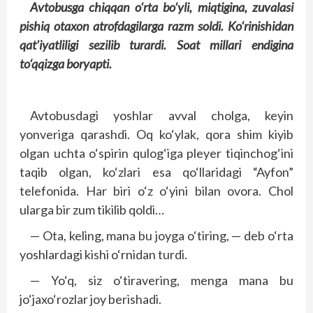
Avtobusga chiqqan o‘rta bo‘yli, miqtigina, zuvalasi
pishiq otaxon atrofdagilarga razm soldi. Ko‘rinishidan
qat’iyatliligi sezilib turardi. Soat millari endigina
to‘qqizga boryapti.
Avtobusdagi yoshlar avval cholga, keyin
yonveriga qarashdi. Oq ko‘ylak, qora shim kiyib
olgan uchta o‘spirin qulog‘iga pleyer tiqinchog‘ini
taqib olgan, ko‘zlari esa qo‘llaridagi “Ayfon”
telefonida. Har biri o‘z o‘yini bilan ovora. Chol
ularga bir zum tikilib qoldi…
— Ota, keling, mana bu joyga o‘tiring, — deb o‘rta
yoshlardagi kishi o‘rnidan turdi.
— Yo‘q, siz o‘tiravering, menga mana bu
jo‘jaxo‘rozlar joy berishadi.