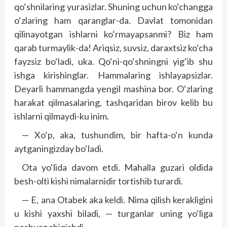
qo‘shnilaring yurasizlar. Shuning uchun ko‘changga
o‘zlaring ham qaranglar-da. Davlat tomonidan
qilinayotgan ishlarni ko‘rmayapsanmi? Biz ham
qarab turmaylik-da! Ariqsiz, suvsiz, daraxtsiz ko‘cha
fayzsiz bo‘ladi, uka. Qo‘ni-qo‘shningni yig‘ib shu
ishga kirishinglar. Hammalaring ishlayapsizlar.
Deyarli hammangda yengil mashina bor. O‘zlaring
harakat qilmasalaring, tashqaridan birov kelib bu
ishlarni qilmaydi-ku inim.
— Xo‘p, aka, tushundim, bir hafta-o‘n kunda
aytganingizday bo‘ladi.
Ota yo‘lida davom etdi. Mahalla guzari oldida
besh-olti kishi nimalarnidir tortishib turardi.
— E, ana Otabek aka keldi. Nima qilish kerakligini
u kishi yaxshi biladi, — turganlar uning yo‘liga