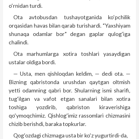
o‘rnidan turdi.
Ota avtobusdan tushayotganida ko‘pchilik
orqasidan havas bilan qarab turishardi. “Yaxshiyam
shunaqa odamlar bor” degan gaplar qulog‘iga
chalindi.
Ota marhumlarga xotira toshlari yasaydigan
ustalar oldiga bordi.
— Usta, men qishloqdan keldim, — dedi ota. —
Bizning qabristonda urushdan qaytgan oltmish
yetti odamning qabri bor. Shularning ismi sharifi,
tug‘ilgan va vafot etgan sanalari bilan xotira
toshiga yozdirib, qabriston kiraverishiga
qo‘ymoqchimiz. Qishlog‘imiz rassomlari chizmasini
chizib berishdi, baraka topkurlar.
Qog‘ozdagi chizmaga usta bir ko‘z yugurtirdi-da,