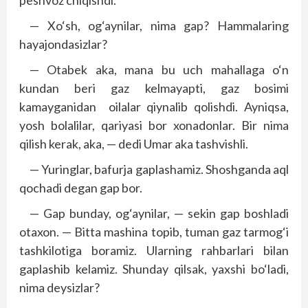
peshvoz chiqishdi.
— Xo‘sh, og‘aynilar, nima gap? Hammalaring
hayajondasizlar?
— Otabek aka, mana bu uch mahallaga o‘n
kundan beri gaz kelmayapti, gaz bosimi
kamayganidan oilalar qiynalib qolishdi. Ayniqsa,
yosh bolalilar, qariyasi bor xonadonlar. Bir nima
qilish kerak, aka, — dedi Umar aka tashvishli.
— Yuringlar, bafurja gaplashamiz. Shoshganda aql
qochadi degan gap bor.
— Gap bunday, og‘aynilar, — sekin gap boshladi
otaxon. — Bitta mashina topib, tuman gaz tarmog‘i
tashkilotiga boramiz. Ularning rahbarlari bilan
gaplashib kelamiz. Shunday qilsak, yaxshi bo‘ladi,
nima deysizlar?