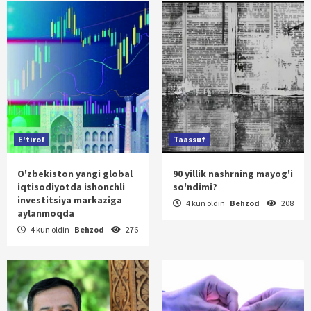
E'tirof
Taassuf
O'zbekiston yangi global
90 yillik nashrning mayog'i
iqtisodiyotda ishonchli
so'ndimi?
investitsiya markaziga
4 kun oldin
Behzod
208
aylanmoqda
4 kun oldin
Behzod
276