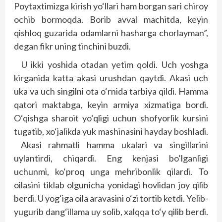
Poytaxtimizga kirish yo‘llari ham borgan sari chiroy
ochib bormoqda. Borib avval machitda, keyin
qishloq guzarida odamlarni hasharga chorlayman”,
degan fikr uning tinchini buzdi.
U ikki yoshida otadan yetim qoldi. Uch yoshga
kirganida katta akasi urushdan qaytdi. Akasi uch
uka va uch singilni ota o‘rnida tarbiya qildi. Hamma
qatori maktabga, keyin armiya xizmatiga bordi.
O‘qishga sharoit yo‘qligi uchun shofyorlik kursini
tugatib, xo‘jalikda yuk mashinasini hayday boshladi.
Akasi rahmatli hamma ukalari va singillarini
uylantirdi, chiqardi. Eng kenjasi bo‘lganligi
uchunmi, ko‘proq unga mehribonlik qilardi. To
oilasini tiklab olgunicha yonidagi hovlidan joy qilib
berdi. U yog‘iga oila aravasini o‘zi tortib ketdi. Yelib-
yugurib dang‘illama uy solib, xalqqa to‘y qilib berdi.