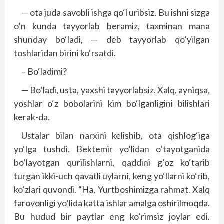
— ota juda savobli ishga qo‘l uribsiz. Bu ishni sizga
o‘n kunda tayyorlab beramiz, taxminan mana
shunday bo‘ladi, — deb tayyorlab qo‘yilgan
toshlaridan birini ko‘rsatdi.
– Bo‘ladimi?
— Bo‘ladi, usta, yaxshi tayyorlabsiz. Xalq, ayniqsa,
yoshlar o‘z bobolarini kim bo‘lganligini bilishlari
kerak-da.
Ustalar bilan narxini kelishib, ota qishlog‘iga
yo‘lga tushdi. Bektemir yo‘lidan o‘tayotganida
bo‘layotgan qurilishlarni, qaddini g‘oz ko‘tarib
turgan ikki-uch qavatli uylarni, keng yo‘llarni ko‘rib,
ko‘zlari quvondi. “Ha, Yurtboshimizga rahmat. Xalq
farovonligi yo‘lida katta ishlar amalga oshirilmoqda.
Bu hudud bir paytlar eng ko‘rimsiz joylar edi.