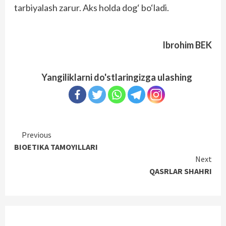
tarbiyalash zarur. Aks holda dog‘ bo‘ladi.
Ibrohim BEK
Yangiliklarni do'stlaringizga ulashing
Continue
Previous
BIOETIKA TAMOYILLARI
Reading
Next
QASRLAR SHAHRI