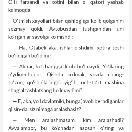
Olti farzandi va xotini bilan el qatori yashab
kelmoqda.
O‘tmish xayollari bilan qishlog‘iga kelib qolganini
sezmay qoldi. Avtobusdan tushganidan uni
ko‘rganlar savolga ko‘mishdi:
— Ha, Otabek aka, ishlar pishdimi, xotira toshi
bo‘lidigan bo‘ldimi?
— Akbar, ko‘changga kirib bo‘lmaydi. Yo‘llaring
o‘ydim-chuqur. Qishda ko‘lmak, yozda chang-
to‘zon, qo‘shnilaringni yig‘ib, uch-to‘rt mashina
shag‘al tashlatsang bo‘lmaydimi?
— E, aka, yo‘l davlatniki, bunga javob beradiganlar
qilsin-da, siz nimaga aralashasiz?
— Men aralashmasam, kim aralashadi?
Avvalambor, bu ko‘chadan asosan o‘zing va