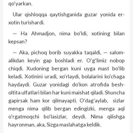
qo‘yarkan.
Ular qishloqqa qaytishganida guzar yonida er-
xotin turishardi.
— Ha Ahmadjon, nima bo‘ldi, xotining bilan
kepsan?
— Aka, pichoq borib suyakka taqaldi, — salom-
alikdan keyin gap boshladi er. O‘g‘limiz nobop
chiqdi. Xudoning bergan kuni uyga mast bo‘lib
keladi. Xotinini uradi, xo‘rlaydi, bolalarini ko‘chaga
haydaydi. Guzar yonidagi do‘kon atrofida besh-
oltita ulfatlari bilan har kuni maishat qiladi. Shuncha
gapirsak ham kor qilmayapti. O‘dag‘aylab, sizlar
menga nima qilib bergan edingizki, menga aql
o‘rgatmoqchi bo‘lasizlar, deydi. Nima qilishga
hayronman, aka, Sizga maslahatga keldik.