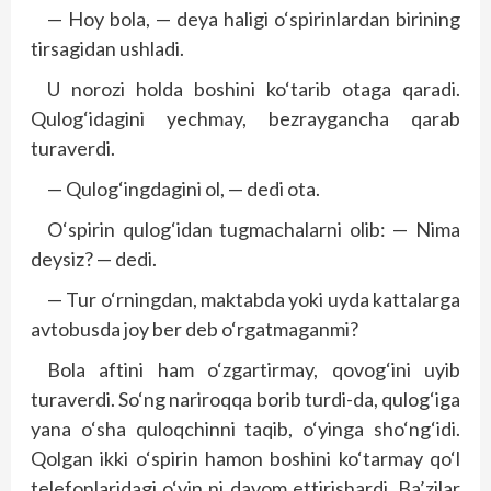
— Hoy bola, — deya haligi o‘spirinlardan birining
tirsagidan ushladi.
U norozi holda boshini ko‘tarib otaga qaradi.
Qulog‘idagini yechmay, bezraygancha qarab
turaverdi.
— Qulog‘ingdagini ol, — dedi ota.
O‘spirin qulog‘idan tugmachalarni olib: — Nima
deysiz? — dedi.
— Tur o‘rningdan, maktabda yoki uyda kattalarga
avtobusda joy ber deb o‘rgatmaganmi?
Bola aftini ham o‘zgartirmay, qovog‘ini uyib
turaverdi. So‘ng nariroqqa borib turdi-da, qulog‘iga
yana o‘sha quloqchinni taqib, o‘yinga sho‘ng‘idi.
Qolgan ikki o‘spirin hamon boshini ko‘tarmay qo‘l
telefonlaridagi o‘yin ni davom ettirishardi. Ba’zilar