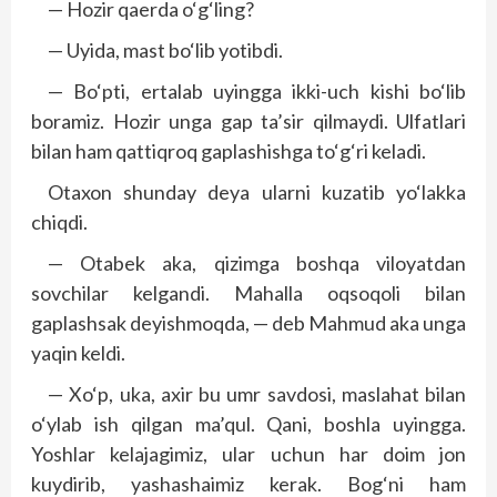
— Hozir qaerda o‘g‘ling?
— Uyida, mast bo‘lib yotibdi.
— Bo‘pti, ertalab uyingga ikki-uch kishi bo‘lib
boramiz. Hozir unga gap ta’sir qilmaydi. Ulfatlari
bilan ham qattiqroq gaplashishga to‘g‘ri keladi.
Otaxon shunday deya ularni kuzatib yo‘lakka
chiqdi.
— Otabek aka, qizimga boshqa viloyatdan
sovchilar kelgandi. Mahalla oqsoqoli bilan
gaplashsak deyishmoqda, — deb Mahmud aka unga
yaqin keldi.
— Xo‘p, uka, axir bu umr savdosi, maslahat bilan
o‘ylab ish qilgan ma’qul. Qani, boshla uyingga.
Yoshlar kelajagimiz, ular uchun har doim jon
kuydirib, yashashaimiz kerak. Bog‘ni ham