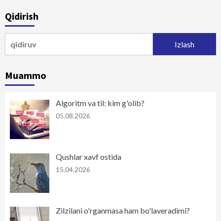
Qidirish
Qidirshish:
Muammo
Algoritm va til: kim g'olib?
05.08.2026
Qushlar xavf ostida
15.04.2026
Zilzilani o'rganmasa ham bo'laveradimi?