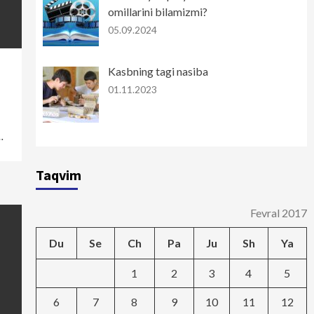
omillarini bilamizmi?
05.09.2024
Kasbning tagi nasiba
01.11.2023
…
Taqvim
Fevral 2017
Du
Se
Ch
Pa
Ju
Sh
Ya
1
2
3
4
5
6
7
8
9
10
11
12