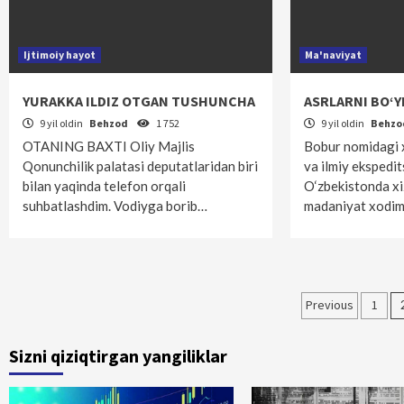
Ijtimoiy hayot
Ma'naviyat
YURAKKA ILDIZ OTGAN TUSHUNCHA
ASRLARNI BO‘
9 yil oldin
Behzod
1 752
9 yil oldin
Behz
OTANING BAXTI Oliy Majlis
Bobur nomidagi 
Qonunchilik palatasi deputatlaridan biri
va ilmiy ekspedit
bilan yaqinda telefon orqali
O‘zbekistonda x
suhbatlashdim. Vodiyga borib…
madaniyat xodim
Maqolal
Previous
1
bo‘yich
Sizni qiziqtirgan yangiliklar
harakatl