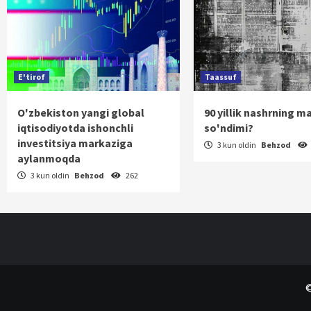
E'tirof
Taassuf
O'zbekiston yangi global
90 yillik nashrning m
iqtisodiyotda ishonchli
so'ndimi?
investitsiya markaziga
3 kun oldin
Behzod
aylanmoqda
3 kun oldin
Behzod
262