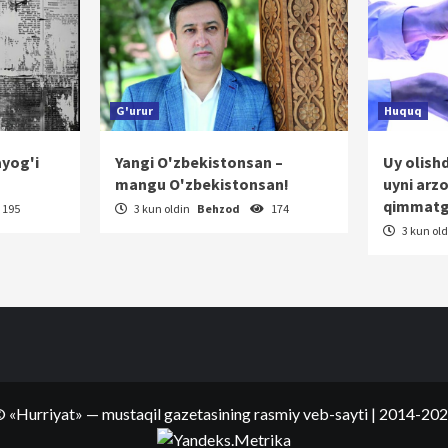
G'urur
Huquq
ayog'i
Yangi O'zbekistonsan –
Uy olish
mangu O'zbekistonsan!
uyni arz
qimmatg
195
3 kun oldin
Behzod
174
3 kun ol
©
«Hurriyat»
— mustaqil gazetasining rasmiy veb-sayti
| 2014-20