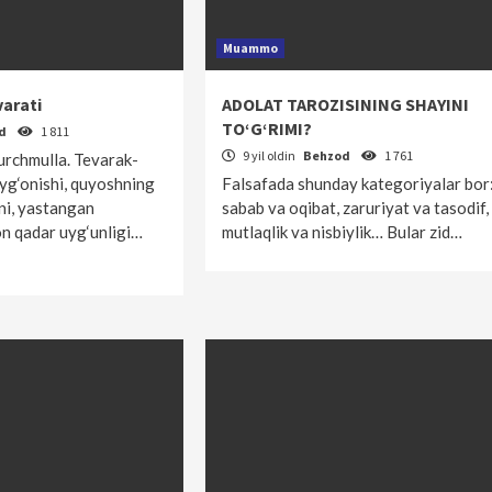
Muammo
varati
ADOLAT TAROZISINING SHAYINI
TO‘G‘RIMI?
od
1 811
9 yil oldin
Behzod
1 761
urchmulla. Tevarak-
uyg‘onishi, quyoshning
Falsafada shunday kategoriyalar bor
ni, yastangan
sabab va oqibat, zaruriyat va tasodif,
n qadar uyg‘unligi…
mutlaqlik va nisbiylik… Bular zid…