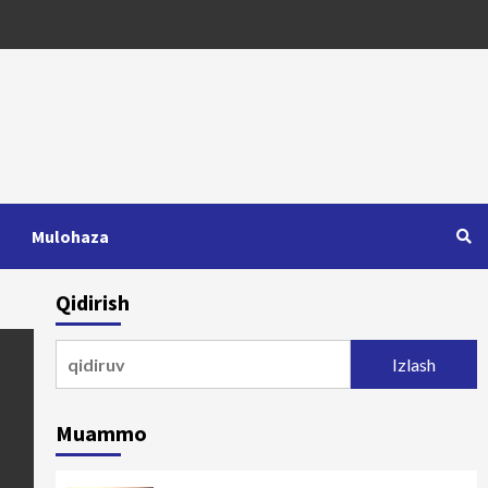
Mulohaza
Qidirish
Qidirshish:
Muammo