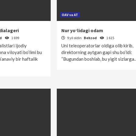
OAV va AT
ialageri
Nur yo‘lidagi odam
od
1 699
9 yil oldin
Behzod
1 615
listlari ijodiy
Uni teleoperatorlar oldiga olib kirib,
na viloyati bo‘limi bu
direktorning aytgan gapi shu bo‘ldi:
n’anaviy bir haftalik
“Bugundan boshlab, bu yigit sizlarga