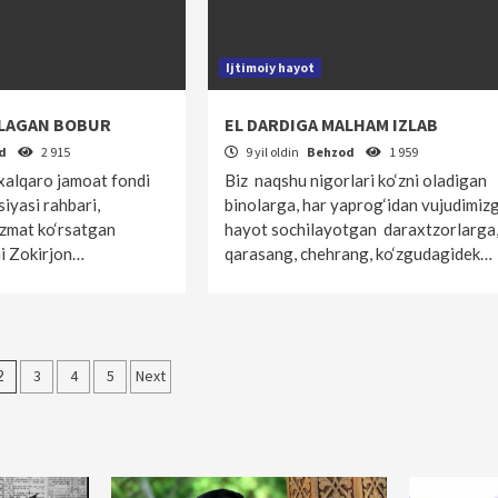
Ijtimoiy hayot
YLAGAN BOBUR
EL DARDIGA MALHAM IZLAB
od
2 915
9 yil oldin
Behzod
1 959
xalqaro jamoat fondi
Biz naqshu nigorlari ko‘zni oladigan
siyasi rahbari,
binolarga, har yaprog‘idan vujudimiz
izmat ko‘rsatgan
hayot sochilayotgan daraxtzorlarga
i Zokirjon…
qarasang, chehrang, ko‘zgudagidek…
ar
2
3
4
5
Next
a
anish