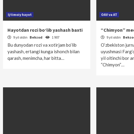
Ijtimoiy hayot
OAV va AT
Hayotdan rozi bo‘lib yashash baxti
“Chimyon” med
9 yil oldin
Behzod
1 907
9 yil oldin
Behz
Bu dunyodan rozi va xotirjam bo‘lib
O‘zbekiston jurna
yashash, ertangi kunga ishonch bilan
uyushmasi Farg‘o
qarash, menimcha, har bitta…
yil oltinchi bor a
“Chimyon”…