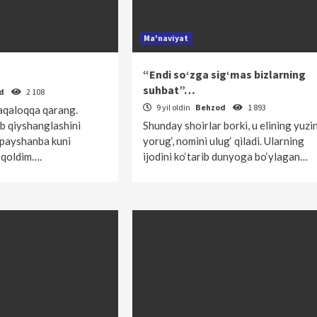
Ma'naviyat
“Endi so‘zga sig‘mas bizlarning
suhbat”…
od
2 108
9 yil oldin
Behzod
1 893
aqaloqqa qarang.
ib qiyshanglashini
Shunday shoirlar borki, u elining yuzin
payshanba kuni
yorug‘, nomini ulug‘ qiladi. Ularning
 qoldim….
ijodini ko‘tarib dunyoga bo‘ylagan…