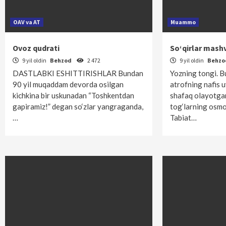
OAV va AT
Muammo
Ovoz qudrati
So‘qirlar mash
9 yil oldin
Behzod
2 472
9 yil oldin
Behz
DASTLABKI ESHITTIRISHLAR Bundan
Yozning tongi. B
90 yil muqaddam devorda osilgan
atrofning nafis 
kichkina bir uskunadan “Toshkentdan
shafaq olayotga
gapiramiz!” degan so‘zlar yangraganda,
tog‘larning osmo
…
Tabiat…