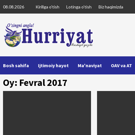
Skip
08.08.2026
Kirillga o'tish
Lotinga o'tish
Biz haqimizda
to
content
Bosh sahifa
Ijtimoiy hayot
Ma'naviyat
OAV va AT
Oy: Fevral 2017