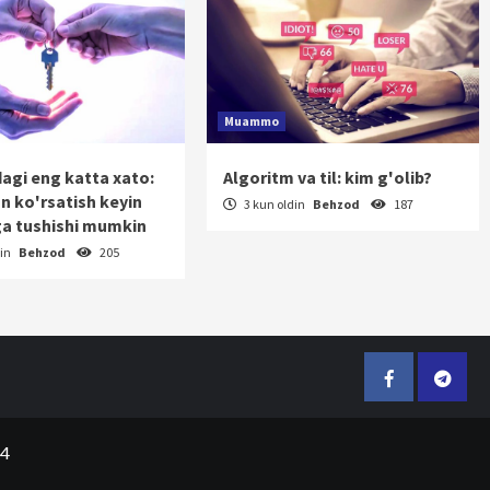
Muammo
dagi eng katta xato:
Algoritm va til: kim g'olib?
on ko'rsatish keyin
3 kun oldin
Behzod
187
a tushishi mumkin
din
Behzod
205
Facebook
Telegr
24