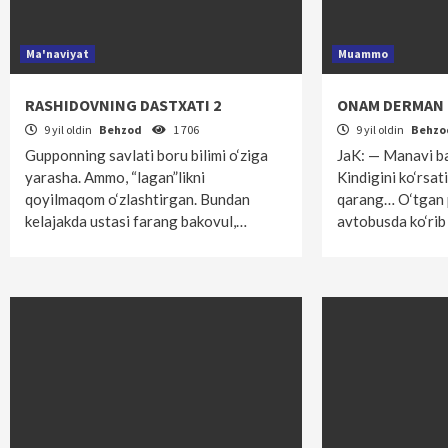
Ma'naviyat
Muammo
RASHIDOVNING DASTXATI 2
ONAM DERMAN
9 yil oldin
Behzod
1 706
9 yil oldin
Behz
Gupponning savlati boru bilimi o‘ziga
JaK: — Manavi b
yarasha. Ammo, “lagan”likni
Kindigini ko‘rsat
qoyilmaqom o‘zlashtirgan. Bundan
qarang… O‘tgan 
kelajakda ustasi farang bakovul,…
avtobusda ko‘rib