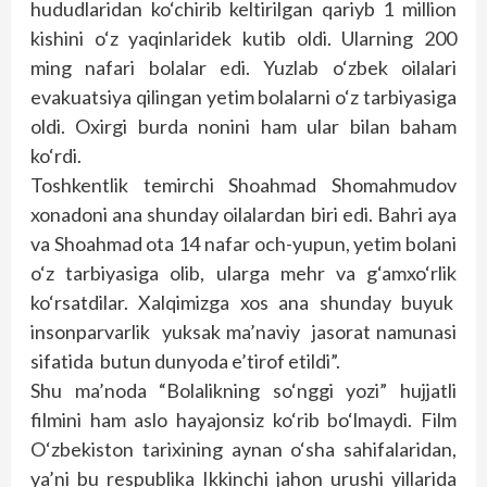
hududlaridan ko‘chirib keltirilgan qariyb 1 million
kishini o‘z yaqinlaridek kutib oldi. Ularning 200
ming nafari bolalar edi. Yuzlab o‘zbek oilalari
evakuatsiya qilingan yetim bolalarni o‘z tarbiyasiga
oldi. Oxirgi burda nonini ham ular bilan baham
ko‘rdi.
Toshkentlik temirchi Shoahmad Shomahmudov
xonadoni ana shunday oilalardan biri edi. Bahri aya
va Shoahmad ota 14 nafar och-yupun, yetim bolani
o‘z tarbiyasiga olib, ularga mehr va g‘amxo‘rlik
ko‘rsatdilar. Xalqimizga xos ana shunday buyuk
insonparvarlik yuksak ma’naviy jasorat namunasi
sifatida butun dunyoda e’tirof etildi”.
Shu ma’noda “Bolalikning so‘nggi yozi” hujjatli
filmini ham aslo hayajonsiz ko‘rib bo‘lmaydi. Film
O‘zbekiston tarixining aynan o‘sha sahifalaridan,
ya’ni bu respublika Ikkinchi jahon urushi yillarida