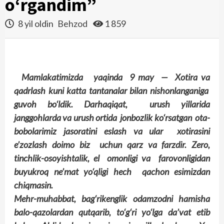
o‘rgandim”
8 yil oldin
Behzod
1 859
Mamlakatimizda yaqinda 9 may — Xotira va
qadrlash kuni katta tantanalar bilan nishonlanganiga
guvoh bo‘ldik. Darhaqiqat, urush yillarida
janggohlarda va urush ortida jonbozlik ko‘rsatgan ota-
bobolarimiz jasoratini eslash va ular xotirasini
e’zozlash doimo biz uchun qarz va farzdir. Zero,
tinchlik-osoyishtalik, el omonligi va farovonligidan
buyukroq ne’mat yo‘qligi hech qachon esimizdan
chiqmasin.
Mehr-muhabbat, bag‘rikenglik odamzodni hamisha
balo-qazolardan qutqarib, to‘g‘ri yo‘lga da’vat etib