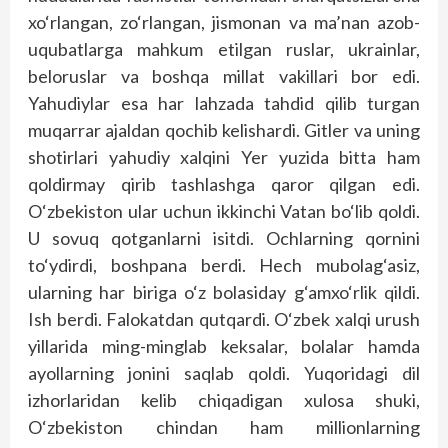
xo‘rlangan, zo‘rlangan, jismonan va ma’nan azob-
uqubatlarga mahkum etilgan ruslar, ukrainlar,
beloruslar va boshqa millat vakillari bor edi.
Yahudiylar esa har lahzada tahdid qilib turgan
muqarrar ajaldan qochib kelishardi. Gitler va uning
shotirlari yahudiy xalqini Yer yuzida bitta ham
qoldirmay qirib tashlashga qaror qilgan edi.
O‘zbekiston ular uchun ikkinchi Vatan bo‘lib qoldi.
U sovuq qotganlarni isitdi. Ochlarning qornini
to‘ydirdi, boshpana berdi. Hech mubolag‘asiz,
ularning har biriga o‘z bolasiday g‘amxo‘rlik qildi.
Ish berdi. Falokatdan qutqardi. O‘zbek xalqi urush
yillarida ming-minglab keksalar, bolalar hamda
ayollarning jonini saqlab qoldi. Yuqoridagi dil
izhorlaridan kelib chiqadigan xulosa shuki,
O‘zbekiston chindan ham millionlarning