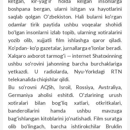
ketgan, kir-yag‘ir holda kelgan insonlarga
boshpana bergan, ularni isitgan va hayotlarini
saqlab qolgan O‘zbekiston. Hali bularni ko‘rgan
odamlar tirik paytida ushbu voqealar shohidi
bo‘lgan insonlarni izlab topib, ularning xotiralarini
yozib olib, xujjatli film ishlashga qaror qiladi.
Ko‘pdan- ko‘p gazetalar, jurnallarga e’lonlar beradi.
Xalqaro axborot tarmog‘i — internet Shatoxinning
ushbu so‘rovini jahonning barcha burchaklariga
yetkazdi. U radiolarda, Nyu-Yorkdagi RTN
telekanalida chiqishlar qildi.
Bu so‘rovni AQSh, Isroil, Rossiya, Avstraliya,
Germaniya aholisi eshitdi. O‘zlarining urush
xotiralari bilan bog‘liq xatlari, otkritkalari,
banderollarini hamda ushbu mavzuga
bag‘ishlangan kitoblarini jo‘natishadi. Film suratga
olib bo‘lingach, barcha ishtirokchilar Bruklin