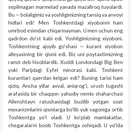
sepilmagan marmelad yanada mazaliroq tuyulardi.
Bu — bolaligimiz va yoshligimizning tansiq va anvoyi
hidlari edi! Men Toshkentdagi xiyobonni ham
umrbod esimdan chiqarmayman. U men uchun eng
qadrdon do‘st kabi edi. Yoshligimizning xiyoboni.
Toshkentning ajoyib go‘shasi — kurant xiyobon
alleyasining bir qismi edi. Biz uni poytaxtimizning
ramzi deb hisoblardik. Xuddi Londondagi Big Ben
yoki Parijdagi Eyfel minorasi kabi. Toshkent
kurantlari qaerdan kelgan edi? Buning tarixi ham
qiziq. Ancha yillar avval, aniqrog‘i, urush tugashi
arafasida bir chaqqon yahudiy nemis shaharchasi
Allenshtayn ratushasidagi buzilib yotgan soat
mexanizmlarini qismlarga bo‘lib yuk vagoniga ortib
Toshkentga yo‘l oladi. U ko‘plab mamlakatlar,
chegaralarni bosib Toshkentga oshiqadi. U yo‘lda