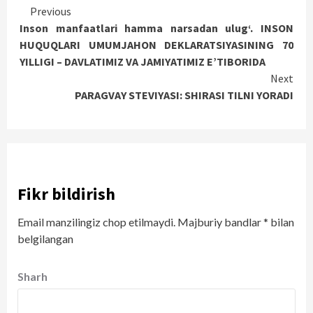
Continue
Previous
Inson manfaatlari hamma narsadan ulug‘. INSON
Reading
HUQUQLARI UMUMJAHON DEKLARATSIYASINING 70
YILLIGI – DAVLATIMIZ VA JAMIYATIMIZ E’TIBORIDA
Next
PARAGVAY STEVIYASI: SHIRASI TILNI YORADI
Fikr bildirish
Email manzilingiz chop etilmaydi.
Majburiy bandlar
*
bilan
belgilangan
Sharh