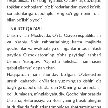
respublikalari o‘z bag‘riga oldi. O‘zbeklar, qozoqlar,
tojiklar qochoqlarni o‘z birodarlaridan ziyod ko‘rib,
xonadonlariga qabul qildi, eng so‘nggi nonini ular
bilan bo‘lishib yedi”.
NAJOT QAL’ASI
Urush yillari Moskvada, O‘rta Osiyo respublikalari
va o‘arbiy Sibir rahbarlarining katta majlisida
qochqinlar va evakuatsiya qilinganlarni taqsimlash
paytida O‘zbekistonning o‘sha paytdagi rahbari
Usmon Yusupov: “Qancha kelishsa, hammasini
qabul qilamiz” degan ekan.
Haqiqatdan ham shunday bo‘lgan, O‘zbekiston
urush, qahatchilik yillarida yuz minglab kishini o‘z
bag‘riga qabul qildi. Ulardan 200 ming nafari bolalar
edi. Jumladan, minglab yahudiy. Qochqinlar orasida
Ukraina, Belorussiya va Rossiyaning bosib olingan
hududlarida fashistlar tomonidan shafqatsizlarcha