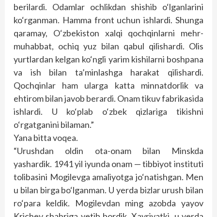
berilardi. Odamlar ochlikdan shishib o‘lganlarini
ko‘rganman. Hamma front uchun ishlardi. Shunga
qaramay, O‘zbekiston xalqi qochqinlarni mehr-
muhabbat, ochiq yuz bilan qabul qilishardi. Olis
yurtlardan kelgan ko‘ngli yarim kishilarni boshpana
va ish bilan ta’minlashga harakat qilishardi.
Qochqinlar ham ularga katta minnatdorlik va
ehtirom bilan javob berardi. Onam tikuv fabrikasida
ishlardi. U ko‘plab o‘zbek qizlariga tikishni
o‘rgatganini bilaman.”
Yana bitta voqea.
“Urushdan oldin ota-onam bilan Minskda
yashardik. 1941 yil iyunda onam — tibbiyot instituti
tolibasini Mogilevga amaliyotga jo‘natishgan. Men
u bilan birga bo‘lganman. U yerda bizlar urush bilan
ro‘para keldik. Mogilevdan ming azobda yayov
Krichev shahriga yetib bordik. Xayriyatki, u yerda