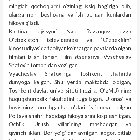
minglab qochoqlarni o‘zining issiq bag‘riga olib,
ularga non, boshpana va ish bergan kunlardan
hikoya qiladi.
Kartina rejissyori Nabi Razzoqov bizga
O‘zbekiston televideniesi va “O‘zbekfilm”
kinostudiyasida faoliyat ko‘rsatgan paytlarda olgan
filmlari bilan tanish. Film stsenariysi Vyacheslav
Shatoxin tomonidan yozilgan.
Vyacheslav Shatoxinga Toshkent shahrida
dunyoga kelgan. Shu yerda maktabda o‘qigan,
Toshkent davlat universiteti (hozirgi O‘zMU) ning
huquqshunoslik fakultetini tugallagan. U onasi va
buvisining urushgacha o‘zlari istiqomat qilgan
Poltava shahri haqidagi hikoyalarini ko‘p eshitgan.
Ochlik. Urush yillarining mashaqqat va
qiyinchiliklari. Bor-yo‘g‘idan ayrilgan, abgor, bitlab