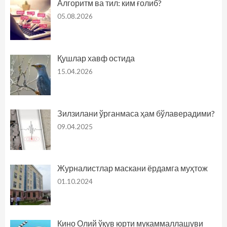
Алгоритм ва тил: ким ғолиб?
05.08.2026
Қушлар хавф остида
15.04.2026
Зилзилани ўрганмаса ҳам бўлаверадими?
09.04.2025
Журналистлар маскани ёрдамга муҳтож
01.10.2024
Кино Олий ўқув юрти мукаммаллашуви