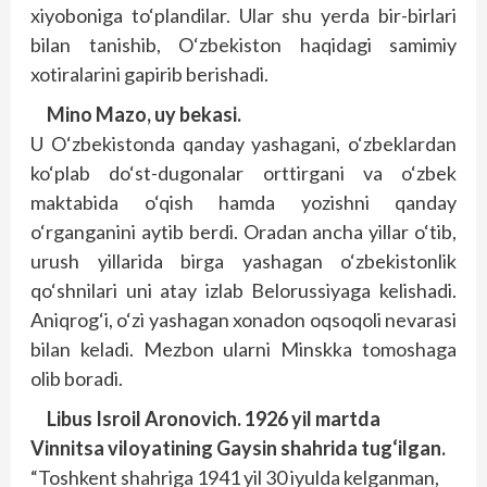
xiyoboniga to‘plandilar. Ular shu yerda bir-birlari
bilan tanishib, O‘zbekiston haqidagi samimiy
xotiralarini gapirib berishadi.
Mino Mazo, uy bekasi.
U O‘zbekistonda qanday yashagani, o‘zbeklardan
ko‘plab do‘st-dugonalar orttirgani va o‘zbek
maktabida o‘qish hamda yozishni qanday
o‘rganganini aytib berdi. Oradan ancha yillar o‘tib,
urush yillarida birga yashagan o‘zbekistonlik
qo‘shnilari uni atay izlab Belorussiyaga kelishadi.
Aniqrog‘i, o‘zi yashagan xonadon oqsoqoli nevarasi
bilan keladi. Mezbon ularni Minskka tomoshaga
olib boradi.
Libus Isroil Aronovich. 1926 yil martda
Vinnitsa viloyatining Gaysin shahrida tug‘ilgan.
“Toshkent shahriga 1941 yil 30 iyulda kelganman,