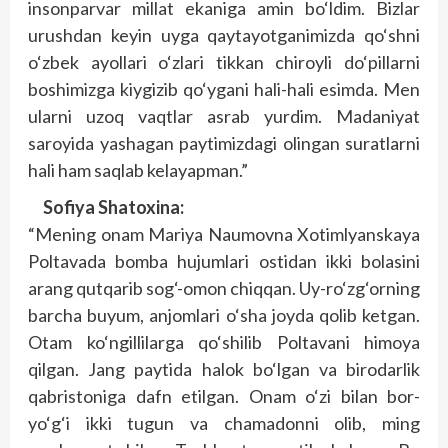
insonparvar millat ekaniga amin bo‘ldim. Bizlar
urushdan keyin uyga qaytayotganimizda qo‘shni
o‘zbek ayollari o‘zlari tikkan chiroyli do‘pillarni
boshimizga kiygizib qo‘ygani hali-hali esimda. Men
ularni uzoq vaqtlar asrab yurdim. Madaniyat
saroyida yashagan paytimizdagi olingan suratlarni
hali ham saqlab kelayapman.”
Sofiya Shatoxina:
“Mening onam Mariya Naumovna Xotimlyanskaya
Poltavada bomba hujumlari ostidan ikki bolasini
arang qutqarib sog‘-omon chiqqan. Uy-ro‘zg‘orning
barcha buyum, anjomlari o‘sha joyda qolib ketgan.
Otam ko‘ngillilarga qo‘shilib Poltavani himoya
qilgan. Jang paytida halok bo‘lgan va birodarlik
qabristoniga dafn etilgan. Onam o‘zi bilan bor-
yo‘g‘i ikki tugun va chamadonni olib, ming