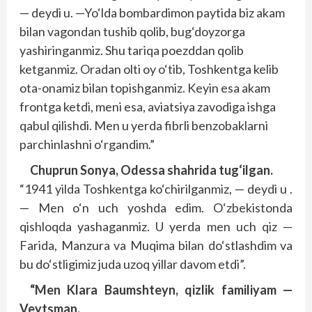
— deydi u. —Yo‘lda bombardimon paytida biz akam
bilan vagondan tushib qolib, bug‘doyzorga
yashiringanmiz. Shu tariqa poezddan qolib
ketganmiz. Oradan olti oy o‘tib, Toshkentga kelib
ota-onamiz bilan topishganmiz. Keyin esa akam
frontga ketdi, meni esa, aviatsiya zavodiga ishga
qabul qilishdi. Men u yerda fibrli benzobaklarni
parchinlashni o‘rgandim.”
Chuprun Sonya, Odessa shahrida tug‘ilgan.
“1941 yilda Toshkentga ko‘chirilganmiz, — deydi u .
— Men o‘n uch yoshda edim. O‘zbekistonda
qishloqda yashaganmiz. U yerda men uch qiz —
Farida, Manzura va Muqima bilan do‘stlashdim va
bu do‘stligimiz juda uzoq yillar davom etdi”.
“Men Klara Baumshteyn, qizlik familiyam —
Veytsman.