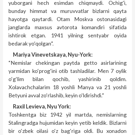
yuborgani hech esimdan chiqmaydi. Ochig‘i,
bunday himmat va muruvvatlar bizlarni qayta
hayotga qaytardi. Otam Moskva ostonasidagi
janglarda maxsus avtorota komandiri sifatida
ishtirok etgan. 1941 yilning sentyabr oyida
bedarak yo‘qolgan”.
Mariya Vinevetskaya, Nyu-York:
“Nemislar chekingan paytda getto asirlarining
yarmidan ko‘prog‘ini otib tashladilar. Men 7 oylik
o‘g‘lim bilan qochib, yashirinib qoldim.
Xolavachchalarim 18 yoshli Manya va 21 yoshli
Betyuni avval zo‘rlashib, keyin o‘ldirishdi.”
Raxil Levieva, Nyu York:
Toshkentga biz 1942 yil martda, nemislarning
Stalingradga hujumidan keyin yetib keldik. Bizlarni
bir o‘zbek oilasi o‘z bag‘riga oldi. Bu xonadon