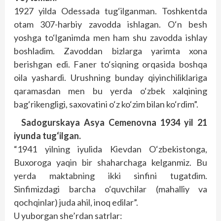
1927 yilda Odessada tug‘ilganman. Toshkentda
otam 307-harbiy zavodda ishlagan. O‘n besh
yoshga to‘lganimda men ham shu zavodda ishlay
boshladim. Zavoddan bizlarga yarimta xona
berishgan edi. Faner to‘siqning orqasida boshqa
oila yashardi. Urushning bunday qiyinchiliklariga
qaramasdan men bu yerda o‘zbek xalqining
bag‘rikengligi, saxovatini o‘z ko‘zim bilan ko‘rdim”.
Sadogurskaya Asya Cemenovna 1934 yil 21
iyunda tug‘ilgan.
“1941 yilning iyulida Kievdan O‘zbekistonga,
Buxoroga yaqin bir shaharchaga kelganmiz. Bu
yerda maktabning ikki sinfini tugatdim.
Sinfimizdagi barcha o‘quvchilar (mahalliy va
qochqinlar) juda ahil, inoq edilar”.
U yuborgan she’rdan satrlar: