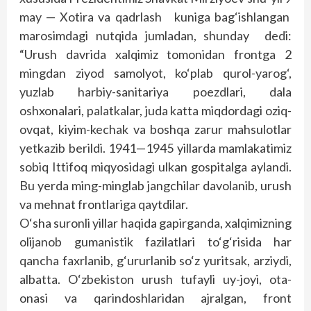
may — Xotira va qadrlash kuniga bag‘ishlangan
marosimdagi nutqida jumladan, shunday dedi:
“Urush davrida xalqimiz tomonidan frontga 2
mingdan ziyod samolyot, ko‘plab qurol-yarog‘,
yuzlab harbiy-sanitariya poezdlari, dala
oshxonalari, palatkalar, juda katta miqdordagi oziq-
ovqat, kiyim-kechak va boshqa zarur mahsulotlar
yetkazib berildi. 1941—1945 yillarda mamlakatimiz
sobiq Ittifoq miqyosidagi ulkan gospitalga aylandi.
Bu yerda ming-minglab jangchilar davolanib, urush
va mehnat frontlariga qaytdilar.
O‘sha suronli yillar haqida gapirganda, xalqimizning
olijanob gumanistik fazilatlari to‘g‘risida har
qancha faxrlanib, g‘ururlanib so‘z yuritsak, arziydi,
albatta. O‘zbekiston urush tufayli uy-joyi, ota-
onasi va qarindoshlaridan ajralgan, front