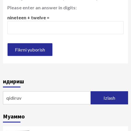
Please enter an answer in digits:
nineteen + twelve =
Қидириш
Qidirshish:
Муаммо