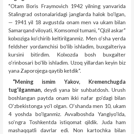
“Otam Boris Fraymovich 1942 yilning yanvarida
Stalingrad ostonalaridagi janglarda halok bo‘lgan,
— 1941 yil 18 avgustda onam men va ukam bilan
Samarqand viloyati, Komsomol tumani, “Qizil askar”
kolxoziga ko‘chirib keltirilganmiz. Men o‘sha yerda
feldsher yordamchisi bo‘lib ishladim, buxgalteriya
kursini bitirdim. Kolxozda bosh buxgalter
o‘rinbosari bo‘lib ishladim. Uzoq yillardan keyin biz
yana Zaporojega qaytib ketdik”.
“Mening ismim Yakov, Kremenchugda
tug‘ilganman,
deydi yana bir suhbatdosh. Urush
boshlangan paytda onam ikki nafar go‘dagi bilan
O‘zbekistonga yo‘l olgan. O‘shanda men 10, ukam
4 yoshda bo‘lganmiz. Avvalboshda Yangiyo‘lda,
so‘ngra Toshkentda istiqomat qildik. Juda ham
mashaqqatli davrlar edi. Non kartochka bilan