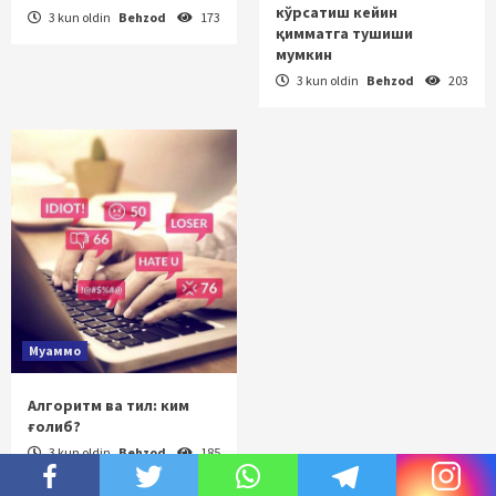
кўрсатиш кейин
3 kun oldin
Behzod
173
қимматга тушиши
мумкин
3 kun oldin
Behzod
203
Муаммо
Алгоритм ва тил: ким
ғолиб?
3 kun oldin
Behzod
185