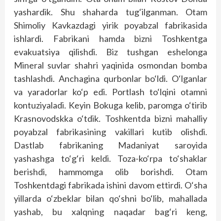
yashardik. Shu shaharda tug‘ilganman. Otam
Shimoliy Kavkazdagi yirik poyabzal fabrikasida
ishlardi. Fabrikani hamda bizni Toshkentga
evakuatsiya qilishdi. Biz tushgan eshelonga
Mineral suvlar shahri yaqinida osmondan bomba
tashlashdi. Anchagina qurbonlar bo‘ldi. O‘lganlar
va yaradorlar ko‘p edi. Portlash to‘lqini otamni
kontuziyaladi. Keyin Bokuga kelib, paromga o‘tirib
Krasnovodskka o‘tdik. Toshkentda bizni mahalliy
poyabzal fabrikasining vakillari kutib olishdi.
Dastlab fabrikaning Madaniyat saroyida
yashashga to‘g‘ri keldi. Toza-ko‘rpa to‘shaklar
berishdi, hammomga olib borishdi. Otam
Toshkentdagi fabrikada ishini davom ettirdi. O‘sha
yillarda o‘zbeklar bilan qo‘shni bo‘lib, mahallada
yashab, bu xalqning naqadar bag‘ri keng,