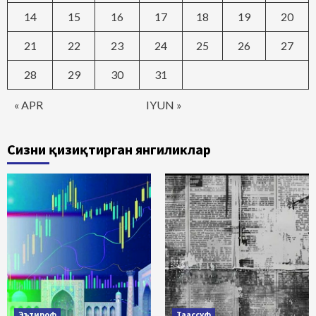
14
15
16
17
18
19
20
21
22
23
24
25
26
27
28
29
30
31
« APR
IYUN »
Сизни қизиқтирган янгиликлар
Эътироф
Таассуф