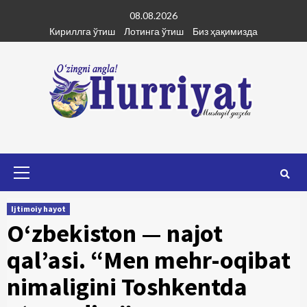
Skip
08.08.2026
to
Кириллга ўтиш
Лотинга ўтиш
Биз ҳақимизда
content
Primary
Menu
Ijtimoiy hayot
O‘zbekiston — najot
qal’asi. “Men mehr-oqibat
nimaligini Toshkentda