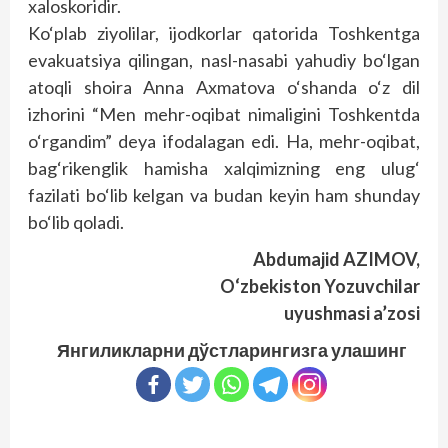
xaloskoridir.
Ko‘plab ziyolilar, ijodkorlar qatorida Toshkentga
evakuatsiya qilingan, nasl-nasabi yahudiy bo‘lgan
atoqli shoira Anna Axmatova o‘shanda o‘z dil
izhorini “Men mehr-oqibat nimaligini Toshkentda
o‘rgandim” deya ifodalagan edi. Ha, mehr-oqibat,
bag‘rikenglik hamisha xalqimizning eng ulug‘
fazilati bo‘lib kelgan va budan keyin ham shunday
bo‘lib qoladi.
Abdumajid AZIMOV,
O‘zbekiston Yozuvchilar
uyushmasi a’zosi
Янгиликларни дўстларингизга улашинг