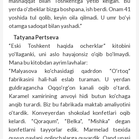
mashaqqat bilan Toshkentga yetib kelgan. Bu
yerda o‘zbeklar bizga boshpana, ish berdi. Onam 41
yoshida tul qolib, keyin oila qilmadi. U umr bo‘yi
otamga sadoqat bilan yashadi.”
Tatyana Pertseva
“Eski Toshkent haqida ocherklar” kitobini
yo‘llaganki, uni aslo hayajonsiz o‘qib bo‘lmaydi.
Mana bu kitobdan ayrim lavhalar:
“Malyasova ko‘chasidagi qadrdon “O‘rtoq”
fabrikasini hali-hali eslab turaman. U yerdan
guldiragancha Oqqo‘rg‘on kanali oqib o‘tardi.
Karamel xamirining anvoyi hidi butun ko‘chaga
anqib turardi. Biz bu fabrikada maktab amaliyotini
o‘tardik. Konveyerdan shokolad konfetlari oqib
kelardi. “Qoraqum”, “Belka”, “Mishka” degan
konfetlarni tayyorlar edik. Marmelad tsexida
quyuq qaylani qolipchalarga quyardik. Qand upasi