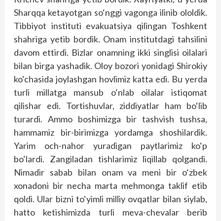
Sharqqa ketayotgan so‘nggi vagonga ilinib ololdik.
Tibbiyot instituti evakuatsiya qilingan Toshkent
shahriga yetib bordik. Onam institutdagi tahsilini
davom ettirdi. Bizlar onamning ikki singlisi oilalari
bilan birga yashadik. Oloy bozori yonidagi Shirokiy
ko‘chasida joylashgan hovlimiz katta edi. Bu yerda
turli millatga mansub o‘nlab oilalar istiqomat
qilishar edi. Tortishuvlar, ziddiyatlar ham bo‘lib
turardi. Ammo boshimizga bir tashvish tushsa,
hammamiz bir-birimizga yordamga shoshilardik.
Yarim och-nahor yuradigan paytlarimiz ko‘p
bo‘lardi. Zangiladan tishlarimiz liqillab qolgandi.
Nimadir sabab bilan onam va meni bir o‘zbek
xonadoni bir necha marta mehmonga taklif etib
qoldi. Ular bizni to‘yimli milliy ovqatlar bilan siylab,
hatto ketishimizda turli meva-chevalar berib