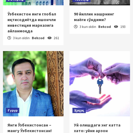
Ўзбекистон янги глобал
90 йиллик нашрнинг
иқтисодиётда ишончли
маёғи сўндими?
инвестиция марказига
3 kun oldin
Behzod
193
айланмоқда
3 kun oldin
Behzod
261
Ғурур
Ҳуқуқ
Янги Ўзбекистонсан –
Уй олишдаги энг катта
мангу Ўзбекистонсан!
хато: уйни арзон