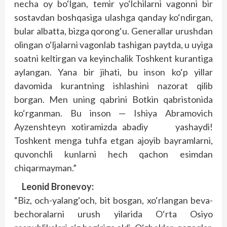
necha oy bo‘lgan, temir yo‘lchilarni vagonni bir
sostavdan boshqasiga ulashga qanday ko‘ndirgan,
bular albatta, bizga qorong‘u. Generallar urushdan
olingan o‘ljalarni vagonlab tashigan paytda, u uyiga
soatni keltirgan va keyinchalik Toshkent kurantiga
aylangan. Yana bir jihati, bu inson ko‘p yillar
davomida kurantning ishlashini nazorat qilib
borgan. Men uning qabrini Botkin qabristonida
ko‘rganman. Bu inson — Ishiya Abramovich
Ayzenshteyn xotiramizda abadiy yashaydi!
Toshkent menga tuhfa etgan ajoyib bayramlarni,
quvonchli kunlarni hech qachon esimdan
chiqarmayman.”
Leonid Bronevoy:
“Biz, och-yalang‘och, bit bosgan, xo‘rlangan beva-
bechoralarni urush yilarida O‘rta Osiyo