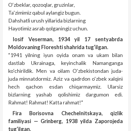
O‘zbeklar, qozoqlar, gruzinlar,
Ta’zimimiz qabul aylangiz bugun.
Dahshatli urush yillarida bizlarning
Hayotimiz asrab qolganingiz uchun.
Iosif Veserman, 1934 yil 17 sentyabrda
Moldovaning Floreshti shahrida tug‘ilgan.
“1941 yilning iyun oyida onam va ukam bilan
dastlab Ukrainaga, keyinchalik Namanganga
ko‘chirildik. Men va oilam O‘zbekistondan juda-
juda minnatdormiz. Aziz va qadrdon o‘zbek xalqini
hech qachon esdan chiqarmaymiz. Ularsiz
bizlarning yashab qolishimiz dargumon edi.
Rahmat! Rahmat! Katta rahmat!”
Fira Borisovna Chechelnitskaya, qizlik
familiyasi — Grinberg, 1938 yilda Zaporojeda
tug‘ilgan.