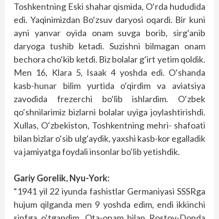
Toshkentning Eski shahar qismida, O‘rda hududida
edi. Yaqinimizdan Bo‘zsuv daryosi oqardi. Bir kuni
ayni yanvar oyida onam suvga borib, sirg‘anib
daryoga tushib ketadi. Suzishni bilmagan onam
bechora cho‘kib ketdi. Biz bolalar g‘irt yetim qoldik.
Men 16, Klara 5, Isaak 4 yoshda edi. O‘shanda
kasb-hunar bilim yurtida o‘qirdim va aviatsiya
zavodida frezerchi bo‘lib ishlardim. O‘zbek
qo‘shnilarimiz bizlarni bolalar uyiga joylashtirishdi.
Xullas, O‘zbekiston, Toshkentning mehri- shafoati
bilan bizlar o‘sib ulg‘aydik, yaxshi kasb-kor egalladik
va jamiyatga foydali insonlar bo‘lib yetishdik.
Gariy Gorelik, Nyu-York:
“1941 yil 22 iyunda fashistlar Germaniyasi SSSRga
hujum qilganda men 9 yoshda edim, endi ikkinchi
sinfga o‘tgandim. Ota-onam bilan Rostov-Donda