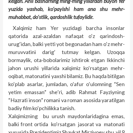
kelgan. Ahli basharning ming-ming yillardan buyon Yer
yuzida yashab, ko‘payishi ham ana shu mehr-
muhabbat, do‘stlik, qardoshlik tufaylidir.
Xalqimiz ham Yer yuzidagi barcha insonlar
qatorida azal-azaldan nafaqat o‘z qarindosh-
urug‘idan, balki yetti yot begonadan ham o‘z mehr-
muruvvatini darig‘ tutmay kelgan. Uzoqqa
bormaylik, ota-bobolarimiz ishtirok etgan Ikkinchi
jahon urushi yillarida xalqimiz ko‘rsatgan mehr-
oqibat, matonatini yaxshi bilamiz. Bu haqda bitilgan
ko‘plab asarlar, jumladan, o‘afur o‘ulomning “Sen
yetim emassan” she’ri, adib Rahmat Fayziyning
“Hazrati inson” romani va roman asosida yaratilgan
badiiy film ko‘pchilikka tanish.
Xalqimizning bu urush maydonlaridagina emas,
balki front ortida ko‘rsatgan jasorat va matonati
xususida Prezidentimiz Shavkat Mirziyoev shu yil 9