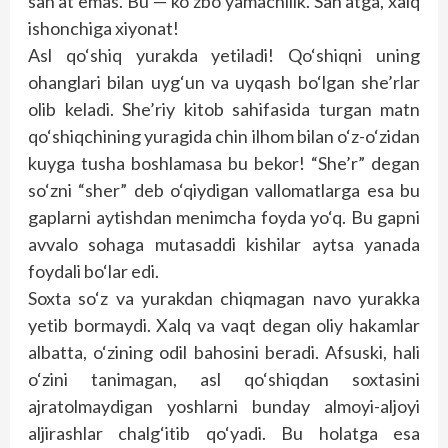
san’at emas. Bu — ko‘zbo‘yamachilik. San’atga, xalq
ishonchiga xiyonat!
Asl qo‘shiq yurakda yetiladi! Qo‘shiqni uning
ohanglari bilan uyg‘un va uyqash bo‘lgan she’rlar
olib keladi. She’riy kitob sahifasida turgan matn
qo‘shiqchining yuragida chin ilhom bilan o‘z-o‘zidan
kuyga tusha boshlamasa bu bekor! “She’r” degan
so‘zni “sher” deb o‘qiydigan vallomatlarga esa bu
gaplarni aytishdan menimcha foyda yo‘q. Bu gapni
avvalo sohaga mutasaddi kishilar aytsa yanada
foydali bo‘lar edi.
Soxta so‘z va yurakdan chiqmagan navo yurakka
yetib bormaydi. Xalq va vaqt degan oliy hakamlar
albatta, o‘zining odil bahosini beradi. Afsuski, hali
o‘zini tanimagan, asl qo‘shiqdan soxtasini
ajratolmaydigan yoshlarni bunday almoyi-aljoyi
aljirashlar chalg‘itib qo‘yadi. Bu holatga esa