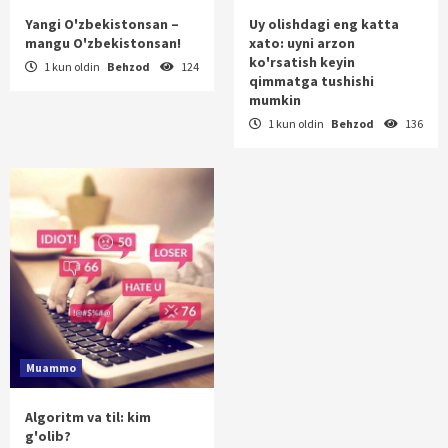
Yangi O'zbekistonsan –
Uy olishdagi eng katta
mangu O'zbekistonsan!
xato: uyni arzon
ko'rsatish keyin
1 kun oldin
Behzod
124
qimmatga tushishi
mumkin
1 kun oldin
Behzod
136
Muammo
Algoritm va til: kim
g'olib?