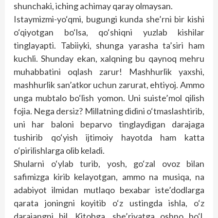
shunchaki, iching achimay qaray olmaysan.
Istaymizmi-yo‘qmi, bugungi kunda she’rni bir kishi
o‘qiyotgan bo‘lsa, qo‘shiqni yuzlab kishilar
tinglayapti. Tabiiyki, shunga yarasha ta’siri ham
kuchli. Shunday ekan, xalqning bu qaynoq mehru
muhabbatini oqlash zarur! Mashhurlik yaxshi,
mashhurlik san’atkor uchun zarurat, ehtiyoj. Ammo
unga mubtalo bo‘lish yomon. Uni suiste’mol qilish
fojia. Nega dersiz? Millatning didini o‘tmaslashtirib,
uni har baloni beparvo tinglaydigan darajaga
tushirib qo‘yish ijtimoiy hayotda ham katta
o‘pirilishlarga olib keladi.
Shularni o‘ylab turib, yosh, go‘zal ovoz bilan
safimizga kirib kelayotgan, ammo na musiqa, na
adabiyot ilmidan mutlaqo bexabar iste’dodlarga
qarata joningni koyitib o‘z ustingda ishla, o‘z
darajangni bil. Kitobga, she’riyatga oshno bo‘l.