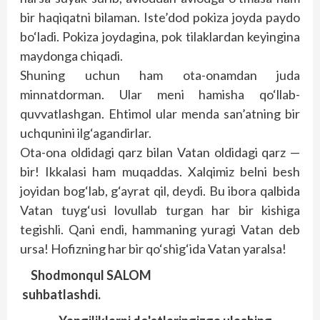
bir haqiqatni bilaman. Iste’dod pokiza joyda paydo
bo‘ladi. Pokiza joydagina, pok tilaklardan keyingina
maydonga chiqadi.
Shuning uchun ham ota-onamdan juda
minnatdorman. Ular meni hamisha qo‘llab-
quvvatlashgan. Ehtimol ular menda san’atning bir
uchqunini ilg‘agandirlar.
Ota-ona oldidagi qarz bilan Vatan oldidagi qarz —
bir! Ikkalasi ham muqaddas. Xalqimiz belni besh
joyidan bog‘lab, g‘ayrat qil, deydi. Bu ibora qalbida
Vatan tuyg‘usi lovullab turgan har bir kishiga
tegishli. Qani endi, hammaning yuragi Vatan deb
ursa! Hofizning har bir qo‘shig‘ida Vatan yaralsa!
Shodmonqul SALOM
suhbatlashdi.