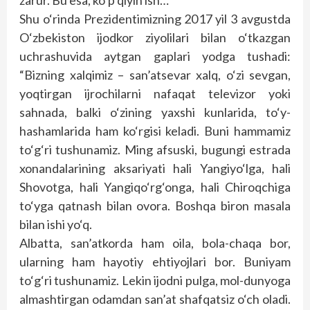
zarur. Bu esa, ko‘p qiyin ish…
Shu o‘rinda Prezidentimizning 2017 yil 3 avgustda
O‘zbekiston ijodkor ziyolilari bilan o‘tkazgan
uchrashuvida aytgan gaplari yodga tushadi:
“Bizning xalqimiz – san’atsevar xalq, o‘zi sevgan,
yoqtirgan ijrochilarni nafaqat televizor yoki
sahnada, balki o‘zining yaxshi kunlarida, to‘y-
hashamlarida ham ko‘rgisi keladi. Buni hammamiz
to‘g‘ri tushunamiz. Ming afsuski, bugungi estrada
xonandalarining aksariyati hali Yangiyo‘lga, hali
Shovotga, hali Yangiqo‘rg‘onga, hali Chiroqchiga
to‘yga qatnash bilan ovora. Boshqa biron masala
bilan ishi yo‘q.
Albatta, san’atkorda ham oila, bola-chaqa bor,
ularning ham hayotiy ehtiyojlari bor. Buniyam
to‘g‘ri tushunamiz. Lekin ijodni pulga, mol-dunyoga
almashtirgan odamdan san’at shafqatsiz o‘ch oladi.