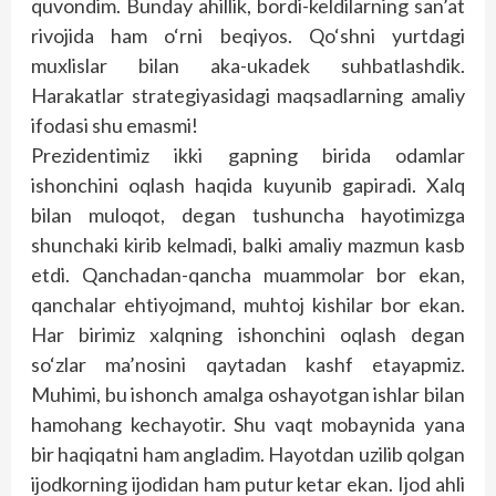
quvondim. Bunday ahillik, bordi-keldilarning san’at
rivojida ham o‘rni beqiyos. Qo‘shni yurtdagi
muxlislar bilan aka-ukadek suhbatlashdik.
Harakatlar strategiyasidagi maqsadlarning amaliy
ifodasi shu emasmi!
Prezidentimiz ikki gapning birida odamlar
ishonchini oqlash haqida kuyunib gapiradi. Xalq
bilan muloqot, degan tushuncha hayotimizga
shunchaki kirib kelmadi, balki amaliy mazmun kasb
etdi. Qanchadan-qancha muammolar bor ekan,
qanchalar ehtiyojmand, muhtoj kishilar bor ekan.
Har birimiz xalqning ishonchini oqlash degan
so‘zlar ma’nosini qaytadan kashf etayapmiz.
Muhimi, bu ishonch amalga oshayotgan ishlar bilan
hamohang kechayotir. Shu vaqt mobaynida yana
bir haqiqatni ham angladim. Hayotdan uzilib qolgan
ijodkorning ijodidan ham putur ketar ekan. Ijod ahli