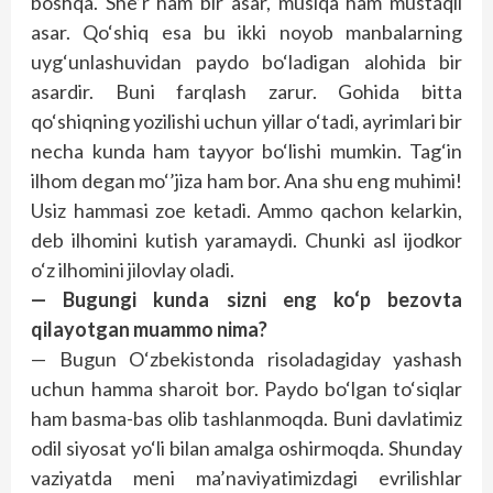
boshqa. She’r ham bir asar, musiqa ham mustaqil
asar. Qo‘shiq esa bu ikki noyob manbalarning
uyg‘unlashuvidan paydo bo‘ladigan alohida bir
asardir. Buni farqlash zarur. Gohida bitta
qo‘shiqning yozilishi uchun yillar o‘tadi, ayrimlari bir
necha kunda ham tayyor bo‘lishi mumkin. Tag‘in
ilhom degan mo‘’jiza ham bor. Ana shu eng muhimi!
Usiz hammasi zoe ketadi. Ammo qachon kelarkin,
deb ilhomini kutish yaramaydi. Chunki asl ijodkor
o‘z ilhomini jilovlay oladi.
— Bugungi kunda sizni eng ko‘p bezovta
qilayotgan muammo nima?
— Bugun O‘zbekistonda risoladagiday yashash
uchun hamma sharoit bor. Paydo bo‘lgan to‘siqlar
ham basma-bas olib tashlanmoqda. Buni davlatimiz
odil siyosat yo‘li bilan amalga oshirmoqda. Shunday
vaziyatda meni ma’naviyatimizdagi evrilishlar