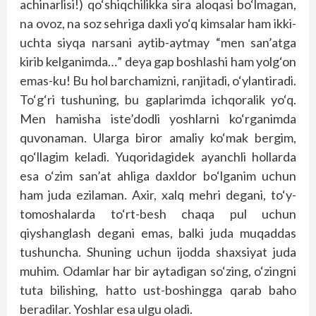
achinarlisi!) qo‘shiqchilikka sira aloqasi bo‘lmagan,
na ovoz, na soz sehriga daxli yo‘q kimsalar ham ikki-
uchta siyqa narsani aytib-aytmay “men san’atga
kirib kelganimda…” deya gap boshlashi ham yolg‘on
emas-ku! Bu hol barchamizni, ranjitadi, o‘ylantiradi.
To‘g‘ri tushuning, bu gaplarimda ichqoralik yo‘q.
Men hamisha iste’dodli yoshlarni ko‘rganimda
quvonaman. Ularga biror amaliy ko‘mak bergim,
qo‘llagim keladi. Yuqoridagidek ayanchli hollarda
esa o‘zim san’at ahliga daxldor bo‘lganim uchun
ham juda ezilaman. Axir, xalq mehri degani, to‘y-
tomoshalarda to‘rt-besh chaqa pul uchun
qiyshanglash degani emas, balki juda muqaddas
tushuncha. Shuning uchun ijodda shaxsiyat juda
muhim. Odamlar har bir aytadigan so‘zing, o‘zingni
tuta bilishing, hatto ust-boshingga qarab baho
beradilar. Yoshlar esa ulgu oladi.