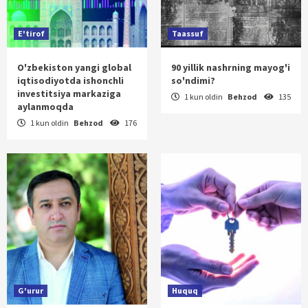
E'tirof
Taassuf
O'zbekiston yangi global
90 yillik nashrning mayog'i
iqtisodiyotda ishonchli
so'ndimi?
investitsiya markaziga
1 kun oldin
Behzod
135
aylanmoqda
1 kun oldin
Behzod
176
G'urur
Huquq