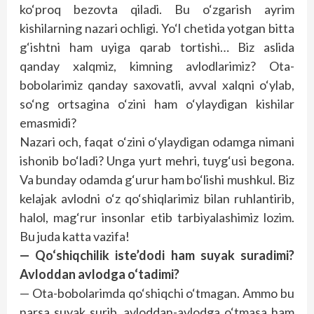
ko‘proq bezovta qiladi. Bu o‘zgarish ayrim
kishilarning nazari ochligi. Yo‘l chetida yotgan bitta
g‘ishtni ham uyiga qarab tortishi… Biz aslida
qanday xalqmiz, kimning avlodlarimiz? Ota-
bobolarimiz qanday saxovatli, avval xalqni o‘ylab,
so‘ng ortsagina o‘zini ham o‘ylaydigan kishilar
emasmidi?
Nazari och, faqat o‘zini o‘ylaydigan odamga nimani
ishonib bo‘ladi? Unga yurt mehri, tuyg‘usi begona.
Va bunday odamda g‘urur ham bo‘lishi mushkul. Biz
kelajak avlodni o‘z qo‘shiqlarimiz bilan ruhlantirib,
halol, mag‘rur insonlar etib tarbiyalashimiz lozim.
Bu juda katta vazifa!
— Qo‘shiqchilik iste’dodi ham suyak suradimi?
Avloddan avlodga o‘tadimi?
— Ota-bobolarimda qo‘shiqchi o‘tmagan. Ammo bu
narsa suyak surib, avloddan-avlodga o‘tmasa ham