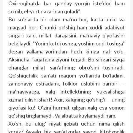
Oxir-oqibatda har qanday yorqin iste’dod ham
so‘nib, el-yurt nazaridan qoladi”.
Bu so‘zlarda bir olam ma’no bor, katta umid va
maqsad bor. Chunki qo‘shiq ham xuddi adabiyot
singari xalq, millat darajasini, ma’naviy qiyofasini
belgilaydi. “Yorim ketdi oshga, yoshim oqdi toshga”
degan yallama-yorimdan hech kimga naf yo‘q.
Aksincha, faqatgina ziyoni tegadi. Bu singari siyqa
ohanglar millat san’atining obro‘sini tushiradi.
Qo‘shiqchilik san’ati maqom yo‘llarida bo‘ladimi,
zamonaviy estradami, folklor uslubimi baribir —
ma’naviyatga, xalq intellektining yuksalishiga
xizmat qilishi shart! Axir, xalqning qo‘shig‘i — uning
qiyofasi-ku! O‘zini hurmat qilgan xalq esa yomon
qo‘shiq tinglamaydi. Va albatta kuylamaydi ham.
Xo‘sh, bu ulug‘ niyat ijobati uchun nima qilish
kerak? Avvalo, biz, san’atkorlar savod, kitobxonlik