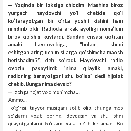
— Yaqinda bir taksiga chiqdim. Mashina biroz
yurgach haydovchi yo‘l chetida qo‘l
ko‘tarayotgan bir o‘rta yoshli kishini ham
mindirib oldi. Radioda erkak-ayolligi noma’lum
birov qo‘shiq kuylardi. Bundan ensasi qotgan
amaki haydovchiga, “bolam, shuni
eshitganlaring uchun silarga qo‘shimcha maosh
berishadimi?”, deb so‘radi. Haydovchi radio
ovozini pasaytirdi: “nima qilaylik, amaki,
radioning berayotgani shu bo‘lsa” dedi hijolat
chekib. Bunga nima deysiz?
— Izohga hojat yo‘q menimcha…
Ammo…
To‘g‘risi, tayyor musiqani sotib olib, shunga mos
so‘zlarni yozib bering, deydigan va shu ishni
qilayotganlarni ko‘rsam, xafa bo‘lib ketaman. Bu