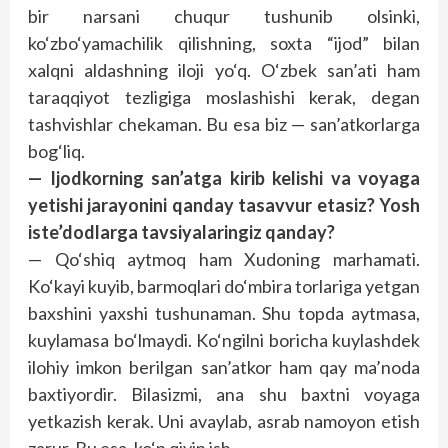
bir narsani chuqur tushunib olsinki,
ko‘zbo‘yamachilik qilishning, soxta “ijod” bilan
xalqni aldashning iloji yo‘q. O‘zbek san’ati ham
taraqqiyot tezligiga moslashishi kerak, degan
tashvishlar chekaman. Bu esa biz — san’atkorlarga
bog‘liq.
— Ijodkorning san’atga kirib kelishi va voyaga
yetishi jarayonini qanday tasavvur etasiz? Yosh
iste’dodlarga tavsiyalaringiz qanday?
— Qo‘shiq aytmoq ham Xudoning marhamati.
Ko‘kayi kuyib, barmoqlari do‘mbira torlariga yetgan
baxshini yaxshi tushunaman. Shu topda aytmasa,
kuylamasa bo‘lmaydi. Ko‘ngilni boricha kuylashdek
ilohiy imkon berilgan san’atkor ham qay ma’noda
baxtiyordir. Bilasizmi, ana shu baxtni voyaga
yetkazish kerak. Uni avaylab, asrab namoyon etish