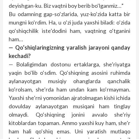
deyishgan-ku. Biz vaqtni boy berib bo‘lganmiz…”
Bu odamning gap-so‘zlarida, yuz-ko‘zida katta bir
mungni ko‘rdim. Ha, u o‘zi juda yaxshi biladi: o‘zida
qo‘shiqchilik iste’dodini ham, vaqtning o‘tganini
ham…
— Qo‘shiqlaringizning yaralish jarayoni qanday
kechadi?
— Bolaligimdan dostonu ertaklarga, she’riyatga
yaqin bo‘lib o‘sdim. Qo‘shiqning asosini ruhimda
aylanayotgan musiqiy ohanglarda qanchalik
ko‘rolsam, she’rda ham undan kam ko‘rmayman.
Yaxshi she’rni yomonidan ajratolmagan kishi ichida
dovulday aylanayotgan musiqani ham tinglay
olmaydi. Qo‘shiqning jonini avvalo she’riy
kitoblardan topaman. Ammo yaxshi kuy ham, she’r
ham hali qo‘shiq emas. Uni yaratish mutlaqo