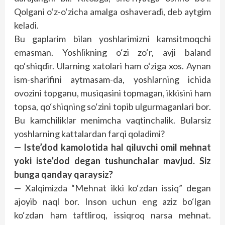
Qolgani o‘z-o‘zicha amalga oshaveradi, deb aytgim
keladi.
Bu gaplarim bilan yoshlarimizni kamsitmoqchi
emasman. Yoshlikning o‘zi zo‘r, avji baland
qo‘shiqdir. Ularning xatolari ham o‘ziga xos. Aynan
ism-sharifini aytmasam-da, yoshlarning ichida
ovozini topganu, musiqasini topmagan, ikkisini ham
topsa, qo‘shiqning so‘zini topib ulgurmaganlari bor.
Bu kamchiliklar menimcha vaqtinchalik. Bularsiz
yoshlarning kattalardan farqi qoladimi?
— Iste’dod kamolotida hal qiluvchi omil mehnat
yoki iste’dod degan tushunchalar mavjud. Siz
bunga qanday qaraysiz?
— Xalqimizda “Mehnat ikki ko‘zdan issiq” degan
ajoyib naql bor. Inson uchun eng aziz bo‘lgan
ko‘zdan ham taftliroq, issiqroq narsa mehnat.