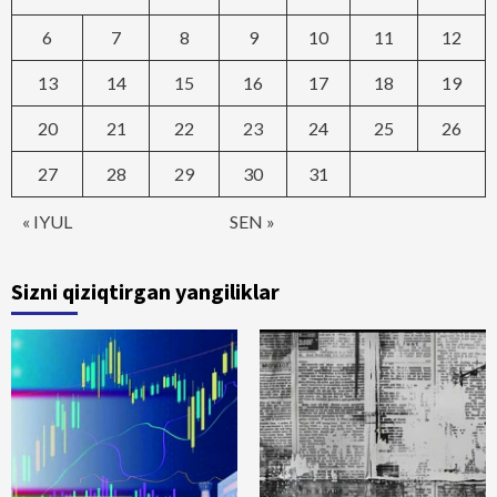
6
7
8
9
10
11
12
13
14
15
16
17
18
19
20
21
22
23
24
25
26
27
28
29
30
31
« IYUL
SEN »
Sizni qiziqtirgan yangiliklar