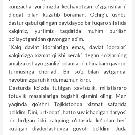
kungacha yurtimizda kechayotgan o‘zgarishlarni
diqqat bilan kuzatib boraman. Ochig‘i, ushbu
dastur qabul qilingan paytdayoq bir fuqaro sifatida
xalqimiz, yurtimiz taqdirida muhim burilish
bo‘layotganidan quvongan edim.
“Xalq davlat idoralariga emas, davlat idoralari
xalqimizga xizmat qilishi kerak” degan so‘zlarning
amalga oshayotganligi odamlarni chinakam qaynoq
turmushga chorladi. Bir so‘z bilan aytganda,
hayotimizga ruh kirdi, mazmun kirdi.
Dasturda ko‘zda tutilgan xavfsizlik, millatlararo
totuvlik masalalariga tegishli qismini oling. Men
yaqinda qo‘shni Tojikistonda xizmat safarida
bo‘ldim. Dini, urf-odati, hatto suv ichadigan daryosi
bir bo‘lgan ikki xalqning o‘rtasida ko‘pdan beri
kutilgan diydorlashuvga guvoh bo‘ldim. Juda