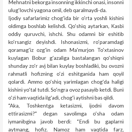
Mehnatni bekorga insonning ikkinchi onasi, insonni
ulug‘lovchi yagona omil, deb qaralmaydi-da.
Ijodiy safarlarimiz chog‘ida bir o‘rta yoshli kishini
oldimga boshlab kelishdi. Qo‘shiq aytarkan, Kasbi
oddiy quruvchi, ishchi. Shu odamni bir eshitib
ko‘rsangiz deyishdi. Ishonasizmi, ro‘paramdagi
qoramag‘iz ozg‘in odam Ma’murjon To‘xtasinov
kuylagan Bobur g‘azaliga bastalangan qo‘shiqni
shunday zo‘r avj bilan kuylay boshladiki, bu ovozni
rahmatli hofizning o‘zi eshitganida ham qoyil
qolardi. Ammo qo‘shiq yarimlagan chog‘da haligi
kishini yo‘tal tutdi. So‘ngra ovoz pasayib ketdi. Buni
o‘zi ham vaqtida ilg‘adi, chog‘i aytishni bas qildi.
“Aka, Toshkentga ketasizmi, ijodni davom
ettirasizmi?” degan savolimga o‘sha odam
iymanibgina javob berdi: “Endi bu gaplarni
aytmang, hofiz. Namoz ham vaqtida farz,