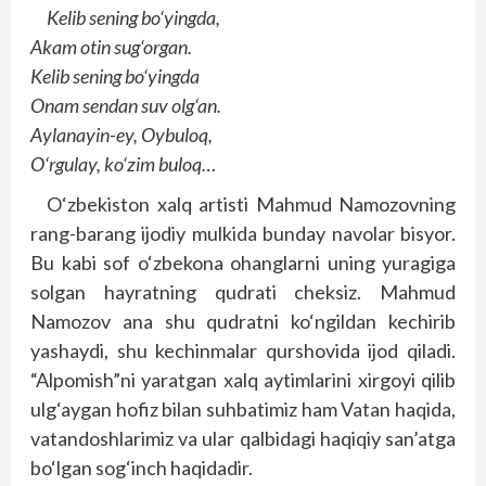
Kelib sening bo‘yingda,
Akam otin sug‘organ.
Kelib sening bo‘yingda
Onam sendan suv olg‘an.
Aylanayin-ey, Oybuloq,
O‘rgulay, ko‘zim buloq…
O‘zbekiston xalq artisti Mahmud Namozovning
rang-barang ijodiy mulkida bunday navolar bisyor.
Bu kabi sof o‘zbekona ohanglarni uning yuragiga
solgan hayratning qudrati cheksiz. Mahmud
Namozov ana shu qudratni ko‘ngildan kechirib
yashaydi, shu kechinmalar qurshovida ijod qiladi.
“Alpomish”ni yaratgan xalq aytimlarini xirgoyi qilib
ulg‘aygan hofiz bilan suhbatimiz ham Vatan haqida,
vatandoshlarimiz va ular qalbidagi haqiqiy san’atga
bo‘lgan sog‘inch haqidadir.