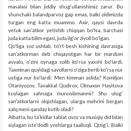
masalasi bilan jiddiy shug‘ullanishimiz zarur. Bu
shunchaki balandparvoz gap emas, balki oldimizda
turgan eng katta muammo. Axir, qaysi davrda
yetuk san’atkor yetishib chiqqan bo‘lsa, barchasi
juda katta bilim egasi, juda ilg‘or ziyoli bo‘lgan.
Qo‘liga soz ushlab, to‘rt-besh kishining davrasiga
san’atkorman deb chiqayotgan har bir mardum
avvalo, o‘zini oynaga solib ko‘rsa yaxshi bo‘lardi.
Taxminan quyidagi savollarni o‘ziga berib ko‘rsa nur
ustiga nur bo‘lardi: Men kimman aslida? Komiljon
Otaniyozov, Tavakkal Qodirov, Olmaxon Hayitova
kuylagan sahnaga munosibmanmi? Shu ulug‘
san’atkorlarni olqishlagan, ularga mehrini bergan
xalq meni qanday kutib oladi?
Albatta, bu ta’kidlar tabiat ovoz va musiqiy did bilan
siylagan iste’dodli yoshlarga taalluqli. Qizig‘i, (balki