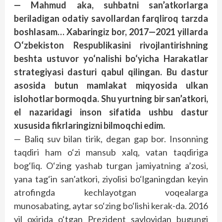
— Mahmud aka, suhbatni san’atkorlarga
beriladigan odatiy savollardan farqliroq tarzda
boshlasam… Xabaringiz bor, 2017—2021 yillarda
O‘zbekiston Respublikasini rivojlantirishning
beshta ustuvor yo‘nalishi bo‘yicha Harakatlar
strategiyasi dasturi qabul qilingan. Bu dastur
asosida butun mamlakat miqyosida ulkan
islohotlar bormoqda. Shu yurtning bir san’atkori,
el nazaridagi inson sifatida ushbu dastur
xususida fikrlaringizni bilmoqchi edim.
— Baliq suv bilan tirik, degan gap bor. Insonning
taqdiri ham o‘zi mansub xalq, vatan taqdiriga
bog‘liq. O‘zing yashab turgan jamiyatning a’zosi,
yana tag‘in san’atkori, ziyolisi bo‘lganingdan keyin
atrofingda kechlayotgan voqealarga
munosabating, aytar so‘zing bo‘lishi kerak-da. 2016
yil oxirida o‘tgan Prezident saylovidan bugungi