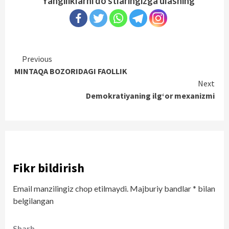
Yangiliklarni do'stlaringizga ulashing
Continue
Previous
MINTAQA BOZORIDAGI FAOLLIK
Reading
Next
Demokratiyaning ilg‘or mexanizmi
Fikr bildirish
Email manzilingiz chop etilmaydi.
Majburiy bandlar
*
bilan
belgilangan
Sharh