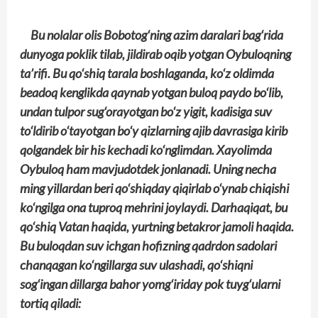
Bu nolalar olis Bobotog‘ning azim daralari bag‘rida
dunyoga poklik tilab, jildirab oqib yotgan Oybuloqning
ta’rifi. Bu qo‘shiq tarala boshlaganda, ko‘z oldimda
beadoq kenglikda qaynab yotgan buloq paydo bo‘lib,
undan tulpor sug‘orayotgan bo‘z yigit, kadisiga suv
to‘ldirib o‘tayotgan bo‘y qizlarning ajib davrasiga kirib
qolgandek bir his kechadi ko‘nglimdan. Xayolimda
Oybuloq ham mavjudotdek jonlanadi. Uning necha
ming yillardan beri qo‘shiqday qiqirlab o‘ynab chiqishi
ko‘ngilga ona tuproq mehrini joylaydi. Darhaqiqat, bu
qo‘shiq Vatan haqida, yurtning betakror jamoli haqida.
Bu buloqdan suv ichgan hofizning qadrdon sadolari
chanqagan ko‘ngillarga suv ulashadi, qo‘shiqni
sog‘ingan dillarga bahor yomg‘iriday pok tuyg‘ularni
tortiq qiladi: