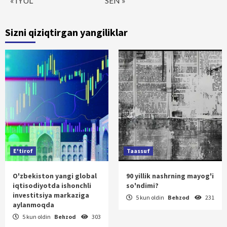
« IYUL
SEN »
Sizni qiziqtirgan yangiliklar
E'tirof
Taassuf
O'zbekiston yangi global
90 yillik nashrning mayog'i
iqtisodiyotda ishonchli
so'ndimi?
investitsiya markaziga
5 kun oldin
Behzod
231
aylanmoqda
5 kun oldin
Behzod
303