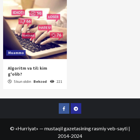
Muammo
Algoritm va til: kim
g'olib?
5 kun oldin
Behzod
221
Facebook
Telegram
©
«Hurriyat»
— mustaqil gazetasining rasmiy veb-sayti
|
2014-2024