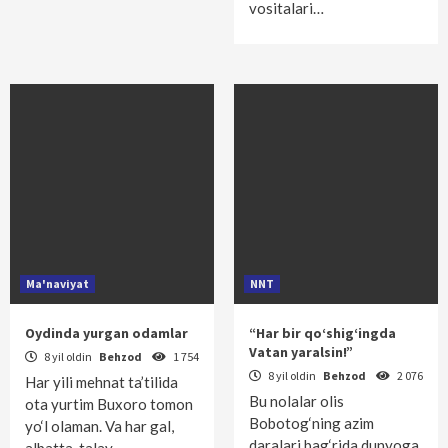
vositalari…
Ma'naviyat
NNT
Oydinda yurgan odamlar
“Har bir qo‘shig‘ingda
Vatan yaralsin!”
8 yil oldin
Behzod
1 754
8 yil oldin
Behzod
2 076
Har yili mehnat ta’tilida
Bu nolalar olis
ota yurtim Buxoro tomon
Bobotog‘ning azim
yo‘l olaman. Va har gal,
daralari bag‘rida dunyoga