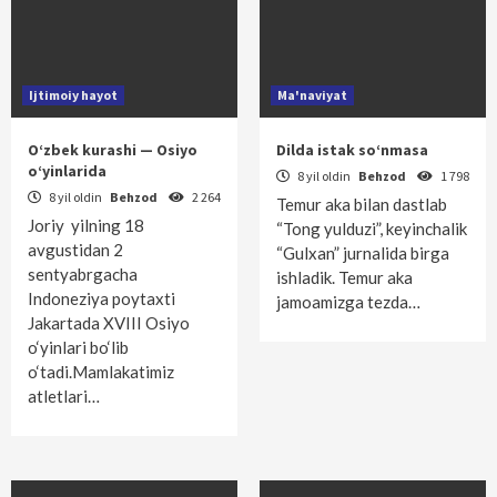
Ijtimoiy hayot
Ma'naviyat
O‘zbek kurashi — Osiyo
Dilda istak so‘nmasa
o‘yinlarida
8 yil oldin
Behzod
1 798
8 yil oldin
Behzod
2 264
Temur aka bilan dastlab
Joriy yilning 18
“Tong yulduzi”, keyinchalik
avgustidan 2
“Gulxan” jurnalida birga
sentyabrgacha
ishladik. Temur aka
Indoneziya poytaxti
jamoamizga tezda…
Jakartada XVIII Osiyo
o‘yinlari bo‘lib
o‘tadi.Mamlakatimiz
atletlari…