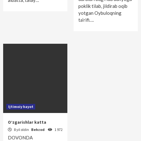
albatta, talay…
poklik tilab, jildirab oqib
yotgan Oybuloqning
ta’rifi….
Ijtimoiy hayot
O‘zgarishlar katta
8 yil oldin
Behzod
1 972
DOVONDA