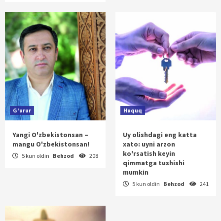
G'urur
Huquq
Yangi O'zbekistonsan –
Uy olishdagi eng katta
mangu O'zbekistonsan!
xato: uyni arzon
ko'rsatish keyin
5 kun oldin
Behzod
208
qimmatga tushishi
mumkin
5 kun oldin
Behzod
241