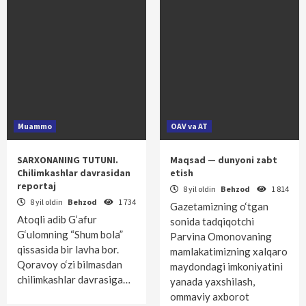
Muammo
OAV va AT
SARXONANING TUTUNI.
Maqsad — dunyoni zabt
Chilimkashlar davrasidan
etish
reportaj
8 yil oldin
Behzod
1 814
8 yil oldin
Behzod
1 734
Gazetamizning o‘tgan
Atoqli adib G‘afur
sonida tadqiqotchi
G‘ulomning “Shum bola”
Parvina Omonovaning
qissasida bir lavha bor.
mamlakatimizning xalqaro
Qoravoy o‘zi bilmasdan
maydondagi imkoniyatini
chilimkashlar davrasiga…
yanada yaxshilash,
ommaviy axborot