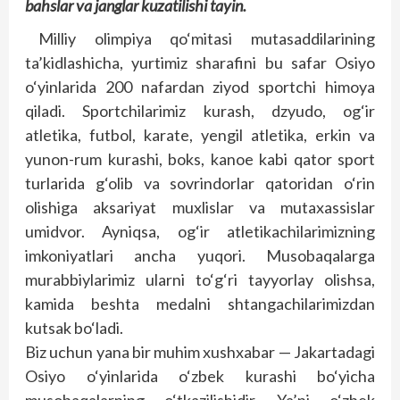
bahslar va janglar kuzatilishi tayin.
Milliy olimpiya qo‘mitasi mutasaddilarining
ta’kidlashicha, yurtimiz sharafini bu safar Osiyo
o‘yinlarida 200 nafardan ziyod sportchi himoya
qiladi. Sportchilarimiz kurash, dzyudo, og‘ir
atletika, futbol, karate, yengil atletika, erkin va
yunon-rum kurashi, boks, kanoe kabi qator sport
turlarida g‘olib va sovrindorlar qatoridan o‘rin
olishiga aksariyat muxlislar va mutaxassislar
umidvor. Ayniqsa, og‘ir atletikachilarimizning
imkoniyatlari ancha yuqori. Musobaqalarga
murabbiylarimiz ularni to‘g‘ri tayyorlay olishsa,
kamida beshta medalni shtangachilarimizdan
kutsak bo‘ladi.
Biz uchun yana bir muhim xushxabar — Jakartadagi
Osiyo o‘yinlarida o‘zbek kurashi bo‘yicha