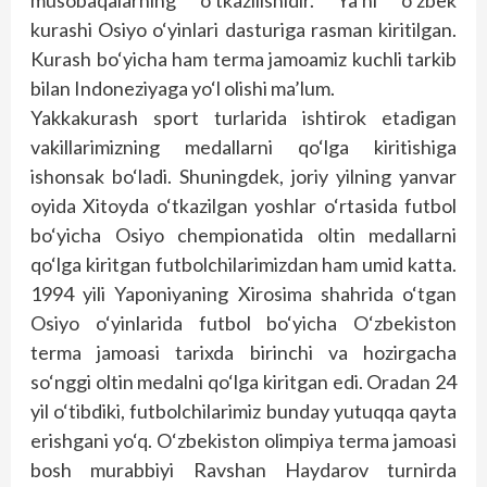
musobaqalarning o‘tkazilishidir. Ya’ni o‘zbek
kurashi Osiyo o‘yinlari dasturiga rasman kiritilgan.
Kurash bo‘yicha ham terma jamoamiz kuchli tarkib
bilan Indoneziyaga yo‘l olishi ma’lum.
Yakkakurash sport turlarida ishtirok etadigan
vakillarimizning medallarni qo‘lga kiritishiga
ishonsak bo‘ladi. Shuningdek, joriy yilning yanvar
oyida Xitoyda o‘tkazilgan yoshlar o‘rtasida futbol
bo‘yicha Osiyo chempionatida oltin medallarni
qo‘lga kiritgan futbolchilarimizdan ham umid katta.
1994 yili Yaponiyaning Xirosima shahrida o‘tgan
Osiyo o‘yinlarida futbol bo‘yicha O‘zbekiston
terma jamoasi tarixda birinchi va hozirgacha
so‘nggi oltin medalni qo‘lga kiritgan edi. Oradan 24
yil o‘tibdiki, futbolchilarimiz bunday yutuqqa qayta
erishgani yo‘q. O‘zbekiston olimpiya terma jamoasi
bosh murabbiyi Ravshan Haydarov turnirda