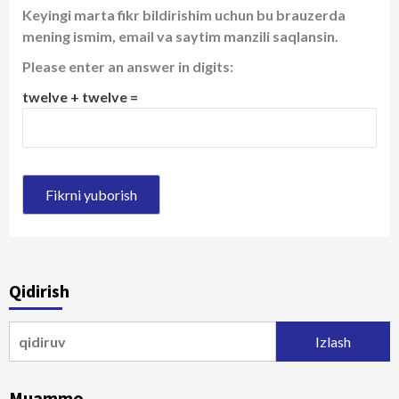
Keyingi marta fikr bildirishim uchun bu brauzerda
mening ismim, email va saytim manzili saqlansin.
Please enter an answer in digits:
twelve + twelve =
Qidirish
Qidirshish:
Muammo