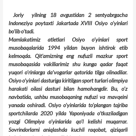
Joriy yilning 18 avgustidan 2 sentyabrgacha
Indoneziya poytaxti Jakartada XVIII Osiyo o‘yinlari
bo‘lib o‘tadi.
Mamlakatimiz atletlari Osiyo o‘yinlari sport
musobaqalarida 1994 yildan buyon ishtirok etib
kelmoqda. Qit’amizning eng nufuzli mazkur sport
musobaqasida vakillarimiz shu kunga qadar faqat
yuqori o‘rinlarga da’vogarlar qatorida tilga olinadilar.
Osiyo o‘yinlari dasturiga kiritilgan sport turlari olimpiya
harakati oilasi dasturi bilan hamohangdir. Bu, o‘z
navbatida, ushbu musobaqaning nufuzi va mavqeini
yanada oshiradi. Osiyo o‘yinlarida to‘plangan tajriba
sportchilarda 2020 yilda Yaponiyada o‘tkaziladigan
yozgi Olimpiya o‘yinlarida qo‘l kelishi muqarrar.
Sovrindorlarni aniqlashda kuchli raqobat, qiziqarli