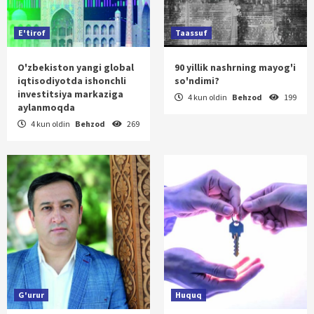
E'tirof
Taassuf
O'zbekiston yangi global
90 yillik nashrning mayog'i
iqtisodiyotda ishonchli
so'ndimi?
investitsiya markaziga
4 kun oldin
Behzod
199
aylanmoqda
4 kun oldin
Behzod
269
G'urur
Huquq