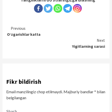
Continue
Previous
O‘zgarishlar katta
Reading
Next
Yigitlarning sarasi
Fikr bildirish
Email manzilingiz chop etilmaydi.
Majburiy bandlar
*
bilan
belgilangan
Sharh