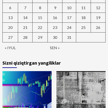
6
7
8
9
10
11
12
13
14
15
16
17
18
19
20
21
22
23
24
25
26
27
28
29
30
31
« IYUL
SEN »
Sizni qiziqtirgan yangiliklar