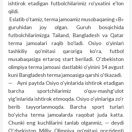
ishtirok etadigan futbolchilarimiz ro‘yxatini e’lon
qildi.
Eslatib o‘tamiz, terma jamoamiz musobaqaning «B»
guruhidan joy olgan. Guruh bosqichida
futbolchilarimizga Tailand, Bangladesh va Qatar
terma jamoalari raqib bo‘ladi. Osiyo o‘yinlari
tashkiliy qo‘mitasi qaroriga ko‘ra, futbol
musabaqasiga ertaroq start beriladi. O‘zbekiston
olimpiya terma jamoasi dastlabki o‘yinini 14 avgust
kuni Bangladesh terma jamoasiga qarshi o‘tkazadi.
— Ayni paytda Osiyo o‘yinlarida ishtirok etadigan
barcha sportchilarimiz o‘quv-mashg‘ulot
yig‘inlarida ishtirok etmoqda. Osiyo o‘yinlariga zo‘r
berib tayyorlanmoqda. Barcha sport turlari
bo‘yicha terma jamoalarda raqobat juda katta.
Chunki eng kuchlilarini tanlab olganmiz, — deydi
O‘zbekiston Milliy Olimpiya qo‘mitasi prezidenti