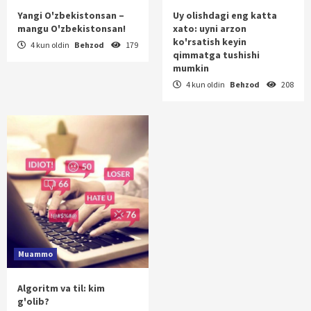
Yangi O'zbekistonsan –
Uy olishdagi eng katta
mangu O'zbekistonsan!
xato: uyni arzon
ko'rsatish keyin
4 kun oldin
Behzod
179
qimmatga tushishi
mumkin
4 kun oldin
Behzod
208
Muammo
Algoritm va til: kim
g'olib?