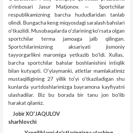
o‘rinbosari Jasur Matjonov. — Sportchilar
respublikamizning barcha hududlaridan tanlab
olindi. Bungacha keng miqyosdagi saralash bahslari
o‘tkazildi. Musobaqalarda o‘zlarining ko‘rsata olgan
sportchilar terma jamoaga jalb qilingan.
Sportchilarimizning aksariyati jismoniy
tayyorgarlikni maromiga yetkazib bo‘ldi. Xullas,
barcha sportchilar bahslar boshlanishini intiqlik
bilan kutyapti. O‘ylaymanki, atletlar mamlakatimiz
mustaqilligining 27 yillik to‘yi o‘tkaziladigan shu
kunlarda yurtdoshlarimizga bayramona kayfiyatni
ulashadilar. Biz bu borada bir tanu jon bo‘lib
harakat qilamiz.
Jobir XO‘JAQULOV
sharhlovchi
Yangiliklarni do'stlaringizga ulashing