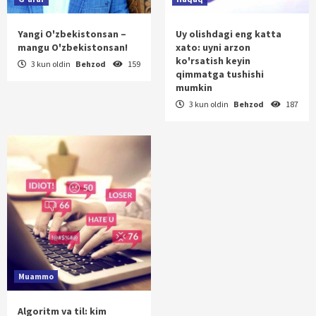
Yangi O'zbekistonsan –
Uy olishdagi eng katta
mangu O'zbekistonsan!
xato: uyni arzon
ko'rsatish keyin
3 kun oldin
Behzod
159
qimmatga tushishi
mumkin
3 kun oldin
Behzod
187
Muammo
Algoritm va til: kim