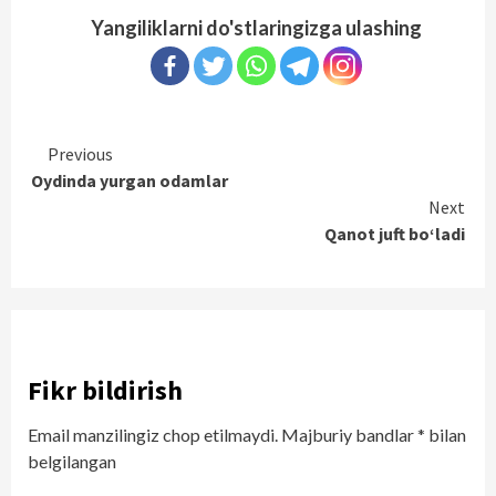
Yangiliklarni do'stlaringizga ulashing
Continue
Previous
Oydinda yurgan odamlar
Reading
Next
Qanot juft bo‘ladi
Fikr bildirish
Email manzilingiz chop etilmaydi.
Majburiy bandlar
*
bilan
belgilangan