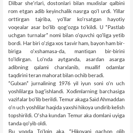
Dilbar she’rlari, dostonlari bilan muxlislar qalbini
rom etgan adib keyinchalik nasrga qo‘l urdi. Yillar
orttirgan tajriba, yo‘llar ko‘rsatgan hayotiy
voqealar asar bo‘lib qog‘ozga to‘kildi. U “Pastlab
uchgan turnalar” nomi bilan o‘quvchi qo‘liga yetib
bordi. Har biri o‘ziga xos tasvir ham, bayon ham bir-
biriga o‘xshamasa-da, mantiqan bir-birini
to‘ldirgan. Lo‘nda aytganda, asardan asarga
adibning qalami charxlanib, muallif odamlar
taqdirini teran mahorat bilan ochib beradi.
“Gulxan” jurnalining 1976 yil iyun soni o‘n uch
yoshlilarga bag‘ishlandi. Xodimlarning barchasiga
vazifalar bo‘lib berildi. Temur akaga Said Ahmaddan
o‘n uch yoshlilar haqida yaxshi hikoya undirib kelish
topshirildi. O‘sha kundan Temur aka domlani uyiga
tanda qo‘yib oldi.
Bu yoqda To‘lqin aka, “Hikoyani qachon olib