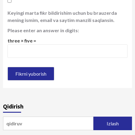
Keyingi marta fikr bildirishim uchun bu brauzerda
mening ismim, email va saytim manzili saqlansin.
Please enter an answer in digits:
three × five =
Qidirish
Qidirshish: