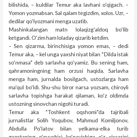
bilishida, – kuldilar Temur aka lavhani o‘qigach. –
Yomon yozmabsan. Sal qalam tegizdim, xolos. Uzr, –
dedilar qo‘lyozmani menga uzatib.
Mashinkalangan matn lolaqizg‘aldoq bo‘lib
ketgandi. O‘zim ham loladay qizarib ketdim.
– Sen qizarma, birinchisiga yomon emas, – dedi
Temur aka, – kel unga yaxshi niyat bilan “Dilda istak
so‘nmasa” deb sarlavha qo‘yamiz. Bu sening ham,
qahramoningning ham orzusi haqida. Sarlavha
menga ham, jurnalda bosilgach, ustozlarga ham
ma’qul bo‘ldi. Shu-shu biror narsa yozsam, chiroyli
sarlavha topishga harakat qilaman, ko‘z oldimda
ustozning sinovchan nigohi turadi.
Temur aka “Toshkent oqshomi”da tajribali
jurnalistlar Solih Yoqubov, Mahmud Komiljonov,
Abdulla Po‘latov bilan yelkama-elka turib
gazetaning o‘quvchisi ko‘payishiga o‘z xissasini