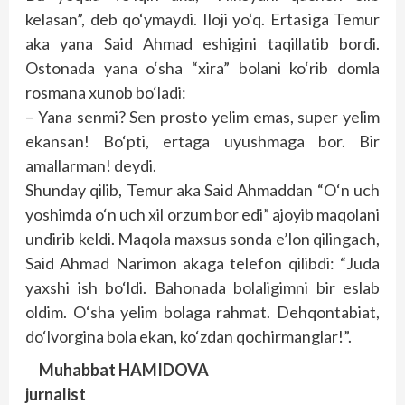
kelasan”, deb qo‘ymaydi. Iloji yo‘q. Ertasiga Temur
aka yana Said Ahmad eshigini taqillatib bordi.
Ostonada yana o‘sha “xira” bolani ko‘rib domla
rosmana xunob bo‘ladi:
– Yana senmi? Sen prosto yelim emas, super yelim
ekansan! Bo‘pti, ertaga uyushmaga bor. Bir
amallarman! deydi.
Shunday qilib, Temur aka Said Ahmaddan “O‘n uch
yoshimda o‘n uch xil orzum bor edi” ajoyib maqolani
undirib keldi. Maqola maxsus sonda e’lon qilingach,
Said Ahmad Narimon akaga telefon qilibdi: “Juda
yaxshi ish bo‘ldi. Bahonada bolaligimni bir eslab
oldim. O‘sha yelim bolaga rahmat. Dehqontabiat,
do‘lvorgina bola ekan, ko‘zdan qochirmanglar!”.
Muhabbat HAMIDOVA
jurnalist