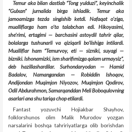
Temur aka bilan dastlab “Tong yulduzi”, keyinchalik
“Gulxan” jurnalida birga ishladik. Temur aka
jamoamizga tezda singishib ketdi. Nafaqat o‘ziga,
mualliflarga ham o‘ta talabchan edi. Hikoyasimi,
she’rimi, ertagimi — barchasini astoydil tahrir qilar,
bolalarga tushunarli va qiziqarli bo‘lishiga intilardi.
Mualliflar ham “Temurvoy, eti — sizniki, suyagi —
bizniki. Ishonamizki, ism sharifimizga qalam urmaysiz”,
deb hazillashardilar. Surhondaryodan — Hamid
Badalov, Namangandan — Robiddin Ishoqov,
Andijondan Muqimjon Niyozov, Muqimjon Qodirov,
Odil Abdurahmon, Samarqanddan Meli Boboqulovning
asarlari ana shu tariqa chop etilardi.
Fantast yozuvchi Hojiakbar Shayhov,
folklorshunos olim Malik Murodov yozgan
narsalarini boshqa tahririyatlarga olib borishdan