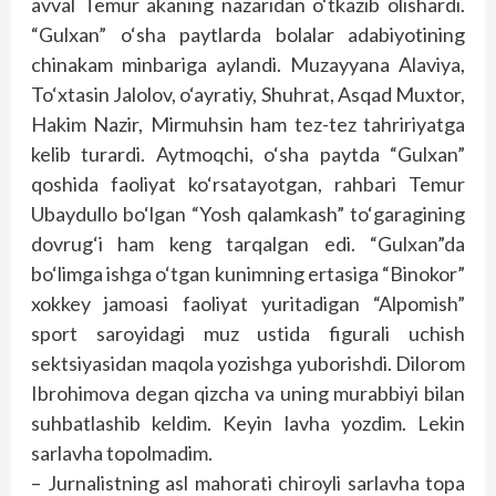
avval Temur akaning nazaridan o‘tkazib olishardi.
“Gulxan” o‘sha paytlarda bolalar adabiyotining
chinakam minbariga aylandi. Muzayyana Alaviya,
To‘xtasin Jalolov, o‘ayratiy, Shuhrat, Asqad Muxtor,
Hakim Nazir, Mirmuhsin ham tez-tez tahririyatga
kelib turardi. Aytmoqchi, o‘sha paytda “Gulxan”
qoshida faoliyat ko‘rsatayotgan, rahbari Temur
Ubaydullo bo‘lgan “Yosh qalamkash” to‘garagining
dovrug‘i ham keng tarqalgan edi. “Gulxan”da
bo‘limga ishga o‘tgan kunimning ertasiga “Binokor”
xokkey jamoasi faoliyat yuritadigan “Alpomish”
sport saroyidagi muz ustida figurali uchish
sektsiyasidan maqola yozishga yuborishdi. Dilorom
Ibrohimova degan qizcha va uning murabbiyi bilan
suhbatlashib keldim. Keyin lavha yozdim. Lekin
sarlavha topolmadim.
– Jurnalistning asl mahorati chiroyli sarlavha topa