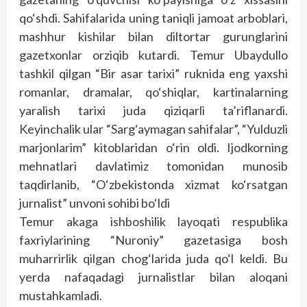
qo‘shdi. Sahifalarida uning taniqli jamoat arboblari,
mashhur kishilar bilan diltortar gurunglarini
gazetxonlar orziqib kutardi. Temur Ubaydullo
tashkil qilgan “Bir asar tarixi” ruknida eng yaxshi
romanlar, dramalar, qo‘shiqlar, kartinalarning
yaralish tarixi juda qiziqarli ta’riflanardi.
Keyinchalik ular “Sarg‘aymagan sahifalar”, “Yulduzli
marjonlarim” kitoblaridan o‘rin oldi. Ijodkorning
mehnatlari davlatimiz tomonidan munosib
taqdirlanib, “O‘zbekistonda xizmat ko‘rsatgan
jurnalist” unvoni sohibi bo‘ldi
Temur akaga ishboshilik layoqati respublika
faxriylarining “Nuroniy” gazetasiga bosh
muharrirlik qilgan chog‘larida juda qo‘l keldi. Bu
yerda nafaqadagi jurnalistlar bilan aloqani
mustahkamladi.