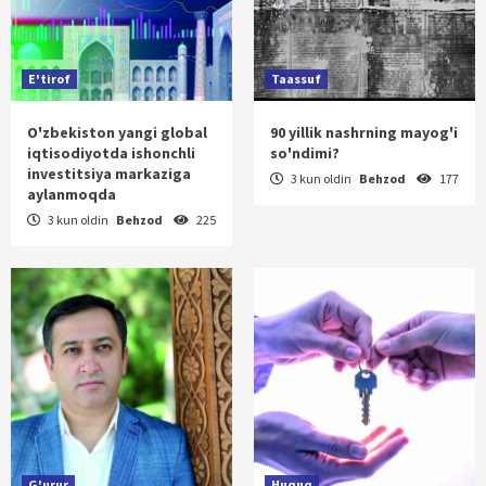
E'tirof
Taassuf
O'zbekiston yangi global
90 yillik nashrning mayog'i
iqtisodiyotda ishonchli
so'ndimi?
investitsiya markaziga
3 kun oldin
Behzod
177
aylanmoqda
3 kun oldin
Behzod
225
G'urur
Huquq