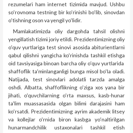
rezumelari ham internet tizimida mavjud. Ushbu
so‘rovnoma testning bir ko‘rinishi bo‘lib, sinovdan
o‘tishning oson va yengil yo‘lidir.
Mamlakatimizda oliy dargohda tahsil olishni
yengillatish tizimi joriy etildi. Prezidentimizning oliy
o‘quv yurtlariga test sinovi asosida abiturientlarni
qabul qilishni yangicha ko‘rinishda tashkil etishga
oid tavsiyasiga binoan barcha oliy o‘quv yurtlarida
shaffoflik ta’minlanganligi bunga misol bo‘la oladi.
Natijada, test sinovlari adolatli tarzda amalga
oshdi. Albatta, shaffoflikning o‘ziga xos yana bir
jihati, o‘quvchilarning o‘rta maxsus, kasb-hunar
ta’lim muassasasida olgan bilimi darajasini ham
ko‘rsatdi. Prezidentimizning ayrim akademik litsey
va kollejlar o‘rnida biron kasbga yo‘naltirilgan
hunarmandchilik ustaxonalari tashkil etish