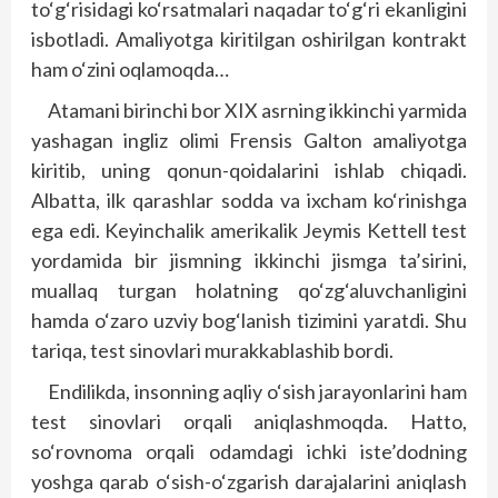
to‘g‘risidagi ko‘rsatmalari naqadar to‘g‘ri ekanligini
isbotladi. Amaliyotga kiritilgan oshirilgan kontrakt
ham o‘zini oqlamoqda…
Atamani birinchi bor XIX asrning ikkinchi yarmida
yashagan ingliz olimi Frensis Galton amaliyotga
kiritib, uning qonun-qoidalarini ishlab chiqadi.
Albatta, ilk qarashlar sodda va ixcham ko‘rinishga
ega edi. Keyinchalik amerikalik Jeymis Kettell test
yordamida bir jismning ikkinchi jismga ta’sirini,
muallaq turgan holatning qo‘zg‘aluvchanligini
hamda o‘zaro uzviy bog‘lanish tizimini yaratdi. Shu
tariqa, test sinovlari murakkablashib bordi.
Endilikda, insonning aqliy o‘sish jarayonlarini ham
test sinovlari orqali aniqlashmoqda. Hatto,
so‘rovnoma orqali odamdagi ichki iste’dodning
yoshga qarab o‘sish-o‘zgarish darajalarini aniqlash