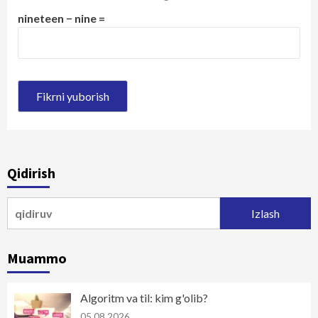
nineteen − nine =
Qidirish
Qidirshish:
Muammo
Algoritm va til: kim g'olib?
05.08.2026