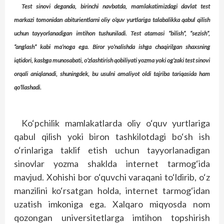
Test sinovi deganda, birinchi navbatda, mamlakatimizdagi davlat test
markazi tomonidan abiturientlarni oliy o‘quv yurtlariga talabalikka qabul qilish
uchun tayyorlanadigan imtihon tushuniladi. Test atamasi “bilish”, “sezish”,
“anglash” kabi ma’noga ega. Biror yo‘nalishda ishga chaqirilgan shaxsning
iqtidori, kasbga munosabati, o‘zlashtirish qobiliyati yozma yoki og‘zaki test sinovi
orqali aniqlanadi, shuningdek, bu usulni amaliyot oldi tajriba tariqasida ham
qo‘llashadi.
Ko‘pchilik mamlakatlarda oliy o‘quv yurtlariga
qabul qilish yoki biron tashkilotdagi bo‘sh ish
o‘rinlariga taklif etish uchun tayyorlanadigan
sinovlar yozma shaklda internet tarmog‘ida
mavjud. Xohishi bor o‘quvchi varaqani to‘ldirib, o‘z
manzilini ko‘rsatgan holda, internet tarmog‘idan
uzatish imkoniga ega. Xalqaro miqyosda nom
qozongan universitetlarga imtihon topshirish