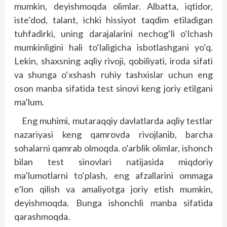
mumkin, deyishmoqda olimlar. Albatta, iqtidor,
iste’dod, talant, ichki hissiyot taqdim etiladigan
tuhfadirki, uning darajalarini nechog‘li o‘lchash
mumkinligini hali to‘laligicha isbotlashgani yo‘q.
Lekin, shaxsning aqliy rivoji, qobiliyati, iroda sifati
va shunga o‘xshash ruhiy tashxislar uchun eng
oson manba sifatida test sinovi keng joriy etilgani
ma’lum.
Eng muhimi, mutaraqqiy davlatlarda aqliy testlar
nazariyasi keng qamrovda rivojlanib, barcha
sohalarni qamrab olmoqda. o‘arblik olimlar, ishonch
bilan test sinovlari natijasida miqdoriy
ma’lumotlarni to‘plash, eng afzallarini ommaga
e’lon qilish va amaliyotga joriy etish mumkin,
deyishmoqda. Bunga ishonchli manba sifatida
qarashmoqda.