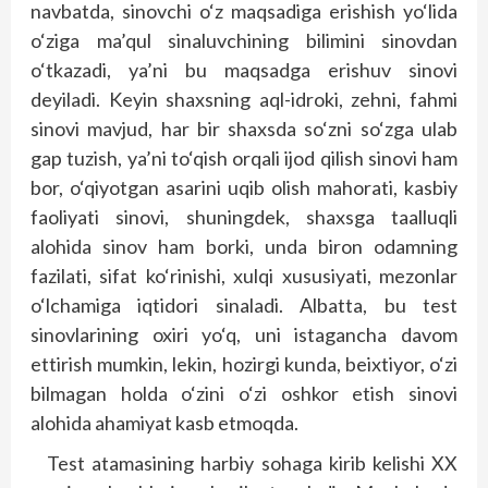
navbatda, sinovchi o‘z maqsadiga erishish yo‘lida
o‘ziga ma’qul sinaluvchining bilimini sinovdan
o‘tkazadi, ya’ni bu maqsadga erishuv sinovi
deyiladi. Keyin shaxsning aql-idroki, zehni, fahmi
sinovi mavjud, har bir shaxsda so‘zni so‘zga ulab
gap tuzish, ya’ni to‘qish orqali ijod qilish sinovi ham
bor, o‘qiyotgan asarini uqib olish mahorati, kasbiy
faoliyati sinovi, shuningdek, shaxsga taalluqli
alohida sinov ham borki, unda biron odamning
fazilati, sifat ko‘rinishi, xulqi xususiyati, mezonlar
o‘lchamiga iqtidori sinaladi. Albatta, bu test
sinovlarining oxiri yo‘q, uni istagancha davom
ettirish mumkin, lekin, hozirgi kunda, beixtiyor, o‘zi
bilmagan holda o‘zini o‘zi oshkor etish sinovi
alohida ahamiyat kasb etmoqda.
Test atamasining harbiy sohaga kirib kelishi XX