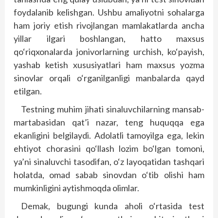
foydalanib kelishgan. Ushbu amaliyotni sohalarga
ham joriy etish rivojlangan mamlakatlarda ancha
yillar ilgari boshlangan, hatto maxsus
qo‘riqxonalarda jonivorlarning urchish, ko‘payish,
yashab ketish xususiyatlari ham maxsus yozma
sinovlar orqali o‘rganilganligi manbalarda qayd
etilgan.
Testning muhim jihati sinaluvchilarning mansab-
martabasidan qat’i nazar, teng huquqqa ega
ekanligini belgilaydi. Adolatli tamoyilga ega, lekin
ehtiyot chorasini qo‘llash lozim bo‘lgan tomoni,
ya’ni sinaluvchi tasodifan, o‘z layoqatidan tashqari
holatda, omad sabab sinovdan o‘tib olishi ham
mumkinligini aytishmoqda olimlar.
Demak, bugungi kunda aholi o‘rtasida test