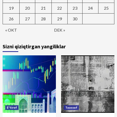
19
20
21
22
23
24
25
26
27
28
29
30
« OKT
DEK »
Sizni qiziqtirgan yangiliklar
E'tirof
Taassuf