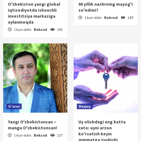
O'zbekiston yangi global
90 yillik nashrning mayog'i
iqtisodiyotda ishonchli
so'ndimi?
investitsiya markaziga
1 kun oldin
Behzod
149
aylanmoqda
1 kun oldin
Behzod
193
G'urur
Huquq
Yangi O'zbekistonsan –
Uy olishdagi eng katta
mangu O'zbekistonsan!
xato: uyni arzon
ko'rsatish keyin
1 kun oldin
Behzod
137
qimmatga tushishi