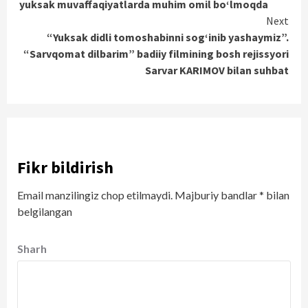
yuksak muvaffaqiyatlarda muhim omil bo‘lmoqda
Next
“Yuksak didli tomoshabinni sog‘inib yashaymiz”.
“Sarvqomat dilbarim” badiiy filmining bosh rejissyori
Sarvar KARIMOV bilan suhbat
Fikr bildirish
Email manzilingiz chop etilmaydi.
Majburiy bandlar
*
bilan
belgilangan
Sharh