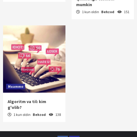
mumkin
1 kun oldin
Behzod
151
Muammo
Algoritm va til: kim
g'olib?
1 kun oldin
Behzod
138