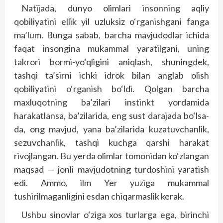
Natijada, dunyo olimlari insonning aqliy
qobiliyatini ellik yil uzluksiz o‘rganishgani fanga
ma’lum. Bunga sabab, barcha mavjudodlar ichida
faqat insongina mukammal yaratilgani, uning
takrori bormi-yo‘qligini aniqlash, shuningdek,
tashqi ta’sirni ichki idrok bilan anglab olish
qobiliyatini o‘rganish bo‘ldi. Qolgan barcha
maxluqotning ba’zilari instinkt yordamida
harakatlansa, ba’zilarida, eng sust darajada bo‘lsa-
da, ong mavjud, yana ba’zilarida kuzatuvchanlik,
sezuvchanlik, tashqi kuchga qarshi harakat
rivojlangan. Bu yerda olimlar tomonidan ko‘zlangan
maqsad — jonli mavjudotning turdoshini yaratish
edi. Ammo, ilm Yer yuziga mukammal
tushirilmaganligini esdan chiqarmaslik kerak.
Ushbu sinovlar o‘ziga xos turlarga ega, birinchi