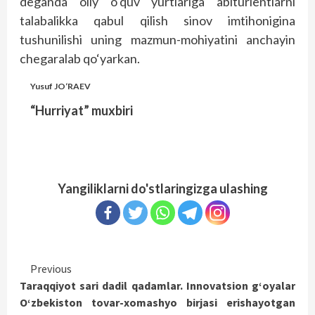
deganda oliy o‘quv yurtlariga abiturientlarni
talabalikka qabul qilish sinov imtihonigina
tushunilishi uning mazmun-mohiyatini anchayin
chegaralab qo‘yarkan.
Yusuf JO‘RAEV
“Hurriyat” muxbiri
Yangiliklarni do'stlaringizga ulashing
Continue
Previous
Taraqqiyot sari dadil qadamlar. Innovatsion g‘oyalar
Reading
O‘zbekiston tovar-xomashyo birjasi erishayotgan