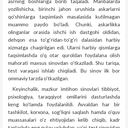
asrning boshlariga borib taqaladi. Manbalarda
yozilishicha, birinchi jahon urushida askarlarni
qo‘shinlarga taqsimlash masalasida kutilmagan
muammo paydo bo‘ladi. Chunki, askarlikka
olinganlar orasida ishchi ish dastgohi oldidan,
dehqon esa to‘g‘ridan-to‘g‘ri dalasidan harbiy
xizmatga chaqirilgan edi. Ularni harbiy qismlarga
taqsimlashda o‘q otar quroldan foydalana olish
mahorati maxsus sinovdan o‘tkaziladi. Shu tariqa,
test varaqasi ishlab chiqiladi. Bu sinov ilk bor
ommaviy tarzda o‘tkazilgan.
Keyinchalik, mazkur imtihon sinovlari tibbiyot,
psixologiya, taraqqiyot omillarini dasturlashda
keng ko‘lamda foydalanildi. Avvaldan har bir
tashkilot, korxona, sog‘liqni saqlash hamda o‘quv
muassasalari o‘z ehtiyojidan kelib chiqib, kadr
tanlashda eng qulay uslubdan, ya’ni test sinovidan