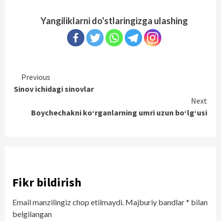
Yangiliklarni do'stlaringizga ulashing
Continue
Previous
Sinov ichidagi sinovlar
Reading
Next
Boychechakni ko‘rganlarning umri uzun bo‘lg‘usi
Fikr bildirish
Email manzilingiz chop etilmaydi.
Majburiy bandlar
*
bilan
belgilangan