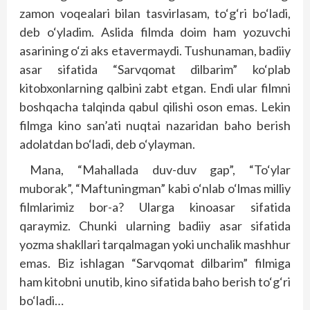
zamon voqealari bilan tasvirlasam, to‘g‘ri bo‘ladi,
deb o‘yladim. Aslida filmda doim ham yozuvchi
asarining o‘zi aks etavermaydi. Tushunaman, badiiy
asar sifatida “Sarvqomat dilbarim” ko‘plab
kitobxonlarning qalbini zabt etgan. Endi ular filmni
boshqacha talqinda qabul qilishi oson emas. Lekin
filmga kino san’ati nuqtai nazaridan baho berish
adolatdan bo‘ladi, deb o‘ylayman.
Mana, “Mahallada duv-duv gap”, “To‘ylar
muborak”, “Maftuningman” kabi o‘nlab o‘lmas milliy
filmlarimiz bor-a? Ularga kinoasar sifatida
qaraymiz. Chunki ularning badiiy asar sifatida
yozma shakllari tarqalmagan yoki unchalik mashhur
emas. Biz ishlagan “Sarvqomat dilbarim” filmiga
ham kitobni unutib, kino sifatida baho berish to‘g‘ri
bo‘ladi…