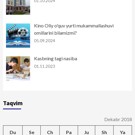
01.10.2024
Kino Oliy o'quv yurti mukammallashuvi
omillarini bilamizmi?
05.09.2024
Kasbning tagi nasiba
01.11.2023
Taqvim
Dekabr 2018
Du
Se
Ch
Pa
Ju
Sh
Ya