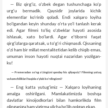
— Biz qirg‘iz, o‘zbek degan tushunchaga ko‘p
urg‘u bermadik. Qaysidir joylarida kichik
elementlar ko‘rinib qoladi. Endi xalqaro loyiha
bo‘lgandan keyin shunday o‘rta yo‘l tanlash kerak
edi. Agar filmni to‘liq o‘zbeklar hayoti asosida
ishlasak, xato bo‘lardi. Agar e’tiborni faqat
qirg‘izlarga qaratsak, u to‘g‘ri chiqmasdi. Qissaning
o‘zi ham bir millat mentalitetidan kelib chiqib emas,
umuman inson hayoti nuqtai nazaridan yozilgan-
ku!
— Premeradan so‘ng o‘zingizni qanday his qilyapsiz? Filmning yutuq
va kamchiliklari haqida o‘ylab ko‘rdingizmi?
— Eng katta yutug‘imiz — Xalqaro loyihaning
amalga oshirilgani. Mamlakatimizda boshqa
davlatlar kinoijodkorlari bilan hamkorlikda film
olinganiga ham yigirma yilcha bo‘lib qolgan ekan.