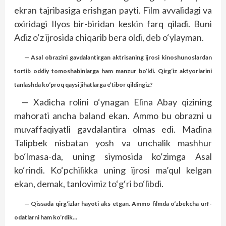
ekran tajribasiga erishgan payti. Film avvalidagi va
oxiridagi Ilyos bir-biridan keskin farq qiladi. Buni
Adiz o‘z ijrosida chiqarib bera oldi, deb o‘ylayman.
— Asal obrazini gavdalantirgan aktrisaning ijrosi kinoshunoslardan
tortib oddiy tomoshabinlarga ham manzur bo‘ldi. Qirg‘iz aktyorlarini
tanlashda ko‘proq qaysi jihatlarga e’tibor qildingiz?
— Xadicha rolini o‘ynagan Elina Abay qizining
mahorati ancha baland ekan. Ammo bu obrazni u
muvaffaqiyatli gavdalantira olmas edi. Madina
Talipbek nisbatan yosh va unchalik mashhur
bo‘lmasa-da, uning siymosida ko‘zimga Asal
ko‘rindi. Ko‘pchilikka uning ijrosi ma’qul kelgan
ekan, demak, tanlovimiz to‘g‘ri bo‘libdi.
— Qissada qirg‘izlar hayoti aks etgan. Ammo filmda o‘zbekcha urf-
odatlarni ham ko‘rdik…