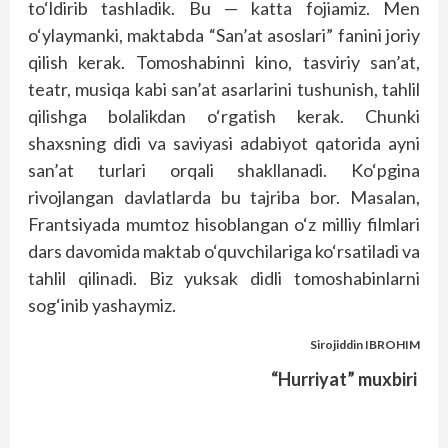
to‘ldirib tashladik. Bu — katta fojiamiz. Men
o‘ylaymanki, maktabda “San’at asoslari” fanini joriy
qilish kerak. Tomoshabinni kino, tasviriy san’at,
teatr, musiqa kabi san’at asarlarini tushunish, tahlil
qilishga bolalikdan o‘rgatish kerak. Chunki
shaxsning didi va saviyasi adabiyot qatorida ayni
san’at turlari orqali shakllanadi. Ko‘pgina
rivojlangan davlatlarda bu tajriba bor. Masalan,
Frantsiyada mumtoz hisoblangan o‘z milliy filmlari
dars davomida maktab o‘quvchilariga ko‘rsatiladi va
tahlil qilinadi. Biz yuksak didli tomoshabinlarni
sog‘inib yashaymiz.
Sirojiddin IBROHIM
“Hurriyat” muxbiri