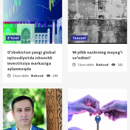
E'tirof
Taassuf
O'zbekiston yangi global
90 yillik nashrning mayog'i
iqtisodiyotda ishonchli
so'ndimi?
investitsiya markaziga
3 kun oldin
Behzod
181
aylanmoqda
3 kun oldin
Behzod
249