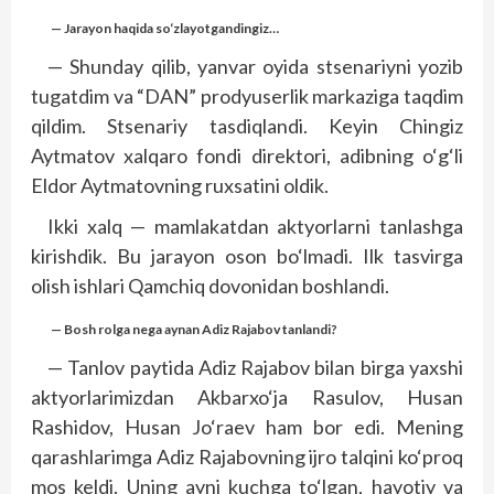
— Jarayon haqida so‘zlayotgandingiz…
— Shunday qilib, yanvar oyida stsenariyni yozib
tugatdim va “DAN” prodyuserlik markaziga taqdim
qildim. Stsenariy tasdiqlandi. Keyin Chingiz
Aytmatov xalqaro fondi direktori, adibning o‘g‘li
Eldor Aytmatovning ruxsatini oldik.
Ikki xalq — mamlakatdan aktyorlarni tanlashga
kirishdik. Bu jarayon oson bo‘lmadi. Ilk tasvirga
olish ishlari Qamchiq dovonidan boshlandi.
— Bosh rolga nega aynan Adiz Rajabov tanlandi?
— Tanlov paytida Adiz Rajabov bilan birga yaxshi
aktyorlarimizdan Akbarxo‘ja Rasulov, Husan
Rashidov, Husan Jo‘raev ham bor edi. Mening
qarashlarimga Adiz Rajabovning ijro talqini ko‘proq
mos keldi. Uning ayni kuchga to‘lgan, hayotiy va