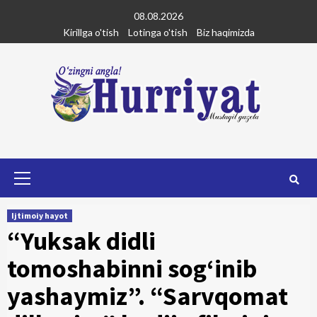
Skip
08.08.2026
to
Kirillga o'tish
Lotinga o'tish
Biz haqimizda
content
Primary
Menu
Ijtimoiy hayot
“Yuksak didli
tomoshabinni sog‘inib
yashaymiz”. “Sarvqomat