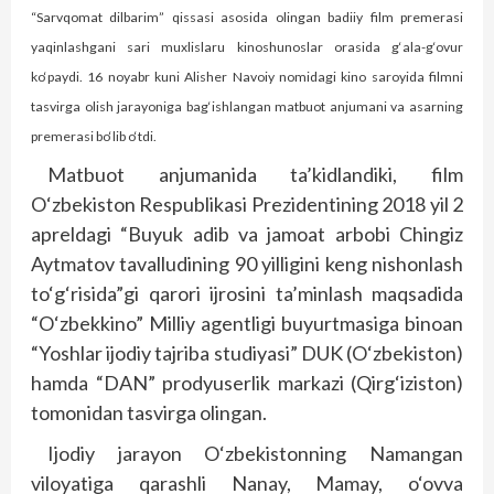
“Sarvqomat dilbarim” qissasi asosida olingan badiiy film premerasi
yaqinlashgani sari muxlislaru kinoshunoslar orasida g‘ala-g‘ovur
ko‘paydi. 16 noyabr kuni Alisher Navoiy nomidagi kino saroyida filmni
tasvirga olish jarayoniga bag‘ishlangan matbuot anjumani va asarning
premerasi bo‘lib o‘tdi.
Matbuot anjumanida ta’kidlandiki, film
O‘zbekiston Respublikasi Prezidentining 2018 yil 2
apreldagi “Buyuk adib va jamoat arbobi Chingiz
Aytmatov tavalludining 90 yilligini keng nishonlash
to‘g‘risida”gi qarori ijrosini ta’minlash maqsadida
“O‘zbekkino” Milliy agentligi buyurtmasiga binoan
“Yoshlar ijodiy tajriba studiyasi” DUK (O‘zbekiston)
hamda “DAN” prodyuserlik markazi (Qirg‘iziston)
tomonidan tasvirga olingan.
Ijodiy jarayon O‘zbekistonning Namangan
viloyatiga qarashli Nanay, Mamay, o‘ovva