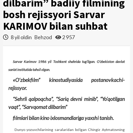
dilbarim” badiiy filmining
bosh rejissyori Sarvar
KARIMOV bilan suhbat
8 yil oldin
Behzod
2 957
Sarvar Karimov 1986 yil Toshkent shahrida tug‘ilgan. O‘zbekiston davlat
san’at institutida tahsil olgan.
«O‘zbekfilm” kinostudiyasida postanovkachi-
rejissyor.
“Sehrli qalpoqcha”, “Sariq devni minib”, “Yo‘qotilgan
vaqt”, “Sarvqomat dilbarim”
filmlari bilan kino ixlosmandlariga yaxshi tanish.
Dunyo yozuvchilarining saralaridan bo‘lgan Chingiz Aytmatovning