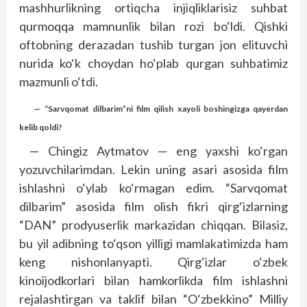
mashhurlikning ortiqcha injiqliklarisiz suhbat
qurmoqqa mamnunlik bilan rozi bo‘ldi. Qishki
oftobning derazadan tushib turgan jon elituvchi
nurida ko‘k choydan ho‘plab qurgan suhbatimiz
mazmunli o‘tdi.
— “Sarvqomat dilbarim”ni film qilish xayoli boshingizga qayerdan
kelib qoldi?
— Chingiz Aytmatov — eng yaxshi ko‘rgan
yozuvchilarimdan. Lekin uning asari asosida film
ishlashni o‘ylab ko‘rmagan edim. “Sarvqomat
dilbarim” asosida film olish fikri qirg‘izlarning
“DAN” prodyuserlik markazidan chiqqan. Bilasiz,
bu yil adibning to‘qson yilligi mamlakatimizda ham
keng nishonlanyapti. Qirg‘izlar o‘zbek
kinoijodkorlari bilan hamkorlikda film ishlashni
rejalashtirgan va taklif bilan “O‘zbekkino” Milliy