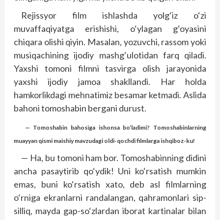
Rejissyor film ishlashda yolg‘iz o‘zi
muvaffaqiyatga erishishi, o‘ylagan g‘oyasini
chiqara olishi qiyin. Masalan, yozuvchi, rassom yoki
musiqachining ijodiy mashg‘ulotidan farq qiladi.
Yaxshi tomoni filmni tasvirga olish jarayonida
yaxshi ijodiy jamoa shakllandi. Har holda
hamkorlikdagi mehnatimiz besamar ketmadi. Aslida
bahoni tomoshabin bergani durust.
— Tomoshabin bahosiga ishonsa bo‘ladimi? Tomoshabinlarning
muayyan qismi maishiy mavzudagi oldi-qochdi filmlarga ishqiboz-ku!
— Ha, bu tomoni ham bor. Tomoshabinning didini
ancha pasaytirib qo‘ydik! Uni ko‘rsatish mumkin
emas, buni ko‘rsatish xato, deb asl filmlarning
o‘rniga ekranlarni randalangan, qahramonlari sip-
silliq, mayda gap-so‘zlardan iborat kartinalar bilan