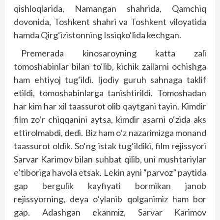
qishloqlarida, Namangan shahrida, Qamchiq
dovonida, Toshkent shahri va Toshkent viloyatida
hamda Qirg‘izistonning Issiqko‘lida kechgan.
Premerada kinosaroyning katta zali
tomoshabinlar bilan to‘lib, kichik zallarni ochishga
ham ehtiyoj tug‘ildi. Ijodiy guruh sahnaga taklif
etildi, tomoshabinlarga tanishtirildi. Tomoshadan
har kim har xil taassurot olib qaytgani tayin. Kimdir
film zo‘r chiqqanini aytsa, kimdir asarni o‘zida aks
ettirolmabdi, dedi. Biz ham o‘z nazarimizga monand
taassurot oldik. So‘ng istak tug‘ildiki, film rejissyori
Sarvar Karimov bilan suhbat qilib, uni mushtariylar
e’tiboriga havola etsak. Lekin ayni “parvoz” paytida
gap bergulik kayfiyati bormikan janob
rejissyorning, deya o‘ylanib qolganimiz ham bor
gap. Adashgan ekanmiz, Sarvar Karimov