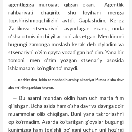
agentligiga murojaat qilgan ekan. Agentlik
rahbariyati chaqirib, shu loyihani menga
topshirishmoqchiligini aytdi. Gaplashdim, Kerez
Zarlikova stsenariyni tayyorlagan ekanu, unda
o‘sha oltmishinchi yillar ruhi aks etgan. Men kinoni
bugungi zamonga moslash kerak deb o‘yladim va
stsenariyni o‘zim qayta yozadigan bo‘ldim. Yana bir
tomoni, men o‘zim yozgan stsenariy asosida
ishlamasam, ko‘nglim to‘lmaydi.
— Kechirasizu, lekin tomoshabinlarning aksariyati filmda o‘sha davr
aks ettirilmaganidan hayron.
— Bu asarni mendan oldin ham uch marta film
qilishgan. Uchalasida ham o‘sha davr va davrga doir
muammolar olib chiqilgan. Buni yana takrorlashni
ep ko‘rmadim. Asarda ko‘tarilgan g‘oyalar bugungi
kunimizga ham tegishli bo‘lgani uchun uni hozirgi