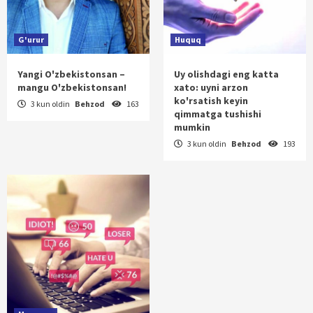
G'urur
Huquq
Yangi O'zbekistonsan –
Uy olishdagi eng katta
mangu O'zbekistonsan!
xato: uyni arzon
ko'rsatish keyin
3 kun oldin
Behzod
163
qimmatga tushishi
mumkin
3 kun oldin
Behzod
193