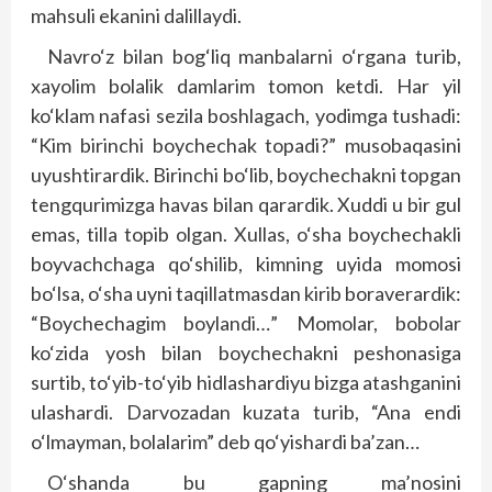
mahsuli ekanini dalillaydi.
Navro‘z bilan bog‘liq manbalarni o‘rgana turib,
xayolim bolalik damlarim tomon ketdi. Har yil
ko‘klam nafasi sezila boshlagach, yodimga tushadi:
“Kim birinchi boychechak topadi?” musobaqasini
uyushtirardik. Birinchi bo‘lib, boychechakni topgan
tengqurimizga havas bilan qarardik. Xuddi u bir gul
emas, tilla topib olgan. Xullas, o‘sha boychechakli
boyvachchaga qo‘shilib, kimning uyida momosi
bo‘lsa, o‘sha uyni taqillatmasdan kirib boraverardik:
“Boychechagim boylandi…” Momolar, bobolar
ko‘zida yosh bilan boychechakni peshonasiga
surtib, to‘yib-to‘yib hidlashardiyu bizga atashganini
ulashardi. Darvozadan kuzata turib, “Ana endi
o‘lmayman, bolalarim” deb qo‘yishardi ba’zan…
O‘shanda bu gapning ma’nosini