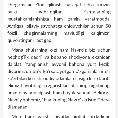
chegirmalar e’lon qilinishi nafaqat ichki turizm,
balki mehr-oqibat rishtalarining
mustahkamlanishiga ham zamin yaratmoqda.
Ayniqsa, oilaviy sayohatga chiquvchilar uchun 50
foizli chegirmalarning mavjudligi xalqimizni
quvontirgani rost gap.
Mana shularning o‘zi ham Navro‘z biz uchun
nechog‘lik qadrli va bebaho shodiyona ekanidan
dalolat. Yangilanish ayyomi bahona yurt kezib,
diyorimizda bo‘y ko‘rsatayotgan o‘zgarishlarni o‘z
ko‘zi bilan ko‘rish, oddiy odamlar orasiga kirib borib,
elimiz hayotidagi o‘zgarishlar, ularning nigohidagi
umid olovlarini ilg‘ash ham buyuk saodat. Bekorga
Navoiy bobomiz, “Har kuning Navro‘z o‘lsun!” deya
tilamagan.
Men ham yaxshi niyatlar ijobat bo‘ladigan