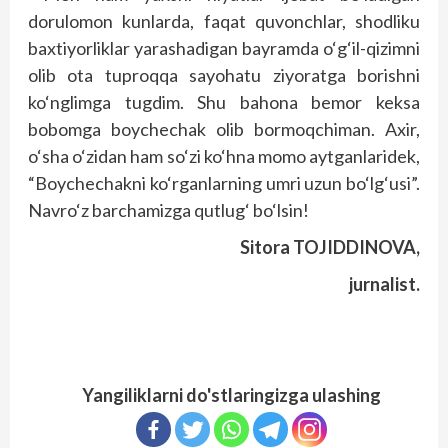
dorulomon kunlarda, faqat quvonchlar, shodliku
baxtiyorliklar yarashadigan bayramda o‘g‘il-qizimni
olib ota tuproqqa sayohatu ziyoratga borishni
ko‘nglimga tugdim. Shu bahona bemor keksa
bobomga boychechak olib bormoqchiman. Axir,
o‘sha o‘zidan ham so‘zi ko‘hna momo aytganlaridek,
“Boychechakni ko‘rganlarning umri uzun bo‘lg‘usi”.
Navro‘z barchamizga qutlug‘ bo‘lsin!
Sitora TOJIDDINOVA,
jurnalist.
Yangiliklarni do'stlaringizga ulashing