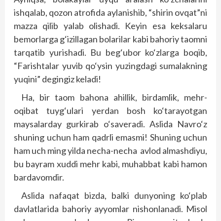
ishqalab, qozon atrofida aylanishib, “shirin ovqat”ni
mazza qilib yalab olishadi. Keyin esa keksalaru
bemorlarga g‘izillagan bolarilar kabi bahoriy taomni
tarqatib yurishadi. Bu beg‘ubor ko‘zlarga boqib,
“Farishtalar yuvib qo‘ysin yuzingdagi sumalakning
yuqini” degingiz keladi!
Ha, bir taom bahona ahillik, birdamlik, mehr-
oqibat tuyg‘ulari yerdan bosh ko‘tarayotgan
maysalarday gurkirab o‘saveradi. Aslida Navro‘z
shuning uchun ham qadrli emasmi! Shuning uchun
ham uch ming yilda necha-necha avlod almashdiyu,
bu bayram xuddi mehr kabi, muhabbat kabi hamon
bardavomdir.
Aslida nafaqat bizda, balki dunyoning ko‘plab
davlatlarida bahoriy ayyomlar nishonlanadi. Misol