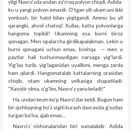
yilgi Navro‘zda undan zo‘rroq polvon chiqdi. Aslida-
ku u yangi polvon emasdi. O‘tgan yili ukam uni ikki
yonbosh, bir halol bilan yiqitgandi. Ammo bu yil
qarangki, ahvol chatoq! Xullas, katta polvonlarga
hangoma topildi! Ukamning esa burni biroz
qonagan. Men opalarcha girdikapalakman. Lekin u
burni qonagani uchun emas, boshqa — men u
paytlar hali tushunmaydigan narsaga yig‘lardi.
Yig‘lay turib, yig‘laganidan uyalibmi, menga zarda
ham qilardi. Hangomatalab kattalarning orasidan
chiqib, otam ukamning yelkasiga shapatiladi:
“Xavotir olma, o‘g‘lim, Navro‘z yana keladi!”
Ha, undan keyin ko‘p Navro‘zlar keldi. Bugun ham
bir qishloqning bo‘z yigiti kurash davrasida g‘ozday
turgan bo‘lsa, ajab emas…
Navro‘z nishonalaridan biri sumalakdir. Aslida