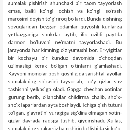
sumalak pishirish shunchaki bir taom tayyorlash
emas, balki ko‘ngil ochish va ko‘ngil so‘rash
marosimi deyish to‘g‘riroq bo‘lardi. Bunda qishning
sovuqlaridan bezgan odamlar quyoshli kunlarga
yetkazganiga shukrlar aytib, ilik uzildi paytda
darmon bo‘luvchi ne’matni tayyorlashadi. Bu
jarayonda har kimning o‘z yumushi bor. Er-yigitlar
bir kechayu bir kunduz davomida o‘choqdan
uzilmasligi kerak bo‘lgan o‘tinlarni g‘amlashadi.
Kayvoni momolar bosh-qoshligida sarishtali ayollar
sumalakning shirasini tayyorlab, bo‘y qizlar suv
tashishni yelkasiga oladi. Gapga chechan xotinlar
gurung berib, o‘lanchilar childirma chalib, sho‘x-
sho‘x laparlardan ayta boshlaydi. Ichiga qish tutuni
to‘lgan, g‘ayratini yuragiga sig‘dira olmagan xotin-
qizlar davrada raqsga tushib, qiyqirishadi. Xullas,
sumalakning shakarsiz ham shirin bo‘lishida sir ko‘p.