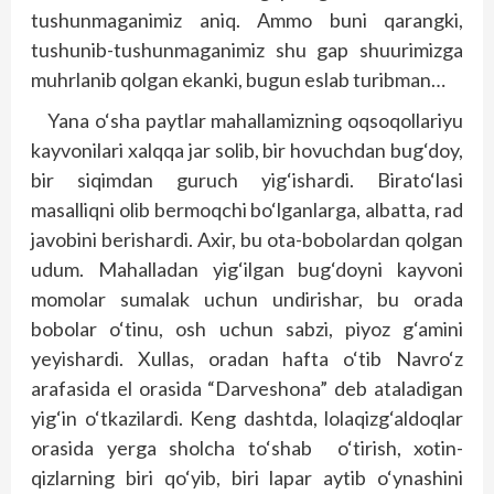
tushunmaganimiz aniq. Ammo buni qarangki,
tushunib-tushunmaganimiz shu gap shuurimizga
muhrlanib qolgan ekanki, bugun eslab turibman…
Yana o‘sha paytlar mahallamizning oqsoqollariyu
kayvonilari xalqqa jar solib, bir hovuchdan bug‘doy,
bir siqimdan guruch yig‘ishardi. Birato‘lasi
masalliqni olib bermoqchi bo‘lganlarga, albatta, rad
javobini berishardi. Axir, bu ota-bobolardan qolgan
udum. Mahalladan yig‘ilgan bug‘doyni kayvoni
momolar sumalak uchun undirishar, bu orada
bobolar o‘tinu, osh uchun sabzi, piyoz g‘amini
yeyishardi. Xullas, oradan hafta o‘tib Navro‘z
arafasida el orasida “Darveshona” deb ataladigan
yig‘in o‘tkazilardi. Keng dashtda, lolaqizg‘aldoqlar
orasida yerga sholcha to‘shab o‘tirish, xotin-
qizlarning biri qo‘yib, biri lapar aytib o‘ynashini