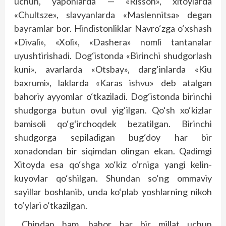
uchun, yaponlarda — «Risson», xitoylarda
«Chultsze», slavyanlarda «Maslennitsa» degan
bayramlar bor. Hindistonliklar Navro‘zga o‘xshash
«Divali», «Xoli», «Dashera» nomli tantanalar
uyushtirishadi. Dog‘istonda «Birinchi shudgorlash
kuni», avarlarda «Otsbay», darg‘inlarda «Kiu
baxrumi», laklarda «Karas ishvu» deb atalgan
bahoriy ayyomlar o‘tkaziladi. Dog‘istonda birinchi
shudgorga butun ovul yig‘ilgan. Qo‘sh xo‘kizlar
bamisoli qo‘g‘irchoqdek bezatilgan. Birinchi
shudgorga sepiladigan bug‘doy har bir
xonadondan bir siqimdan olingan ekan. Qadimgi
Xitoyda esa qo‘shga xo‘kiz o‘rniga yangi kelin-
kuyovlar qo‘shilgan. Shundan so‘ng ommaviy
sayillar boshlanib, unda ko‘plab yoshlarning nikoh
to‘ylari o‘tkazilgan.
Chindan ham, bahor har bir millat uchun