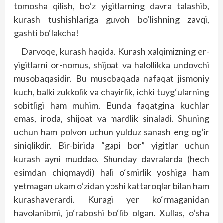
tomosha qilish, bo‘z yigitlarning davra talashib,
kurash tushishlariga guvoh bo‘lishning zavqi,
gashti bo‘lakcha!
Darvoqe, kurash haqida. Kurash xalqimizning er-
yigitlarni or-nomus, shijoat va halollikka undovchi
musobaqasidir. Bu musobaqada nafaqat jismoniy
kuch, balki zukkolik va chayirlik, ichki tuyg‘ularning
sobitligi ham muhim. Bunda faqatgina kuchlar
emas, iroda, shijoat va mardlik sinaladi. Shuning
uchun ham polvon uchun yulduz sanash eng og‘ir
siniqlikdir. Bir-birida “gapi bor” yigitlar uchun
kurash ayni muddao. Shunday davralarda (hech
esimdan chiqmaydi) hali o‘smirlik yoshiga ham
yetmagan ukam o‘zidan yoshi kattaroqlar bilan ham
kurashaverardi. Kuragi yer ko‘rmaganidan
havolanibmi, jo‘raboshi bo‘lib olgan. Xullas, o‘sha