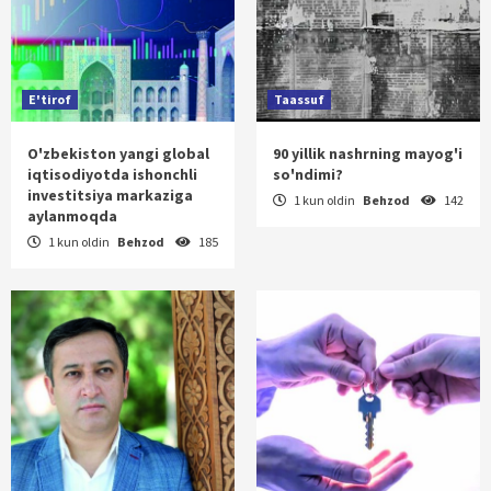
E'tirof
Taassuf
O'zbekiston yangi global
90 yillik nashrning mayog'i
iqtisodiyotda ishonchli
so'ndimi?
investitsiya markaziga
1 kun oldin
Behzod
142
aylanmoqda
1 kun oldin
Behzod
185