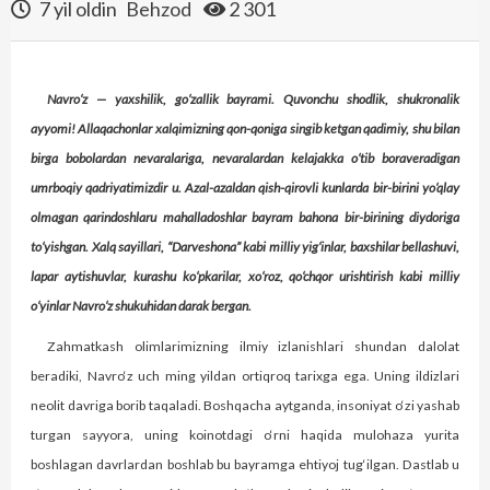
7 yil oldin
Behzod
2 301
Navro‘z — yaxshilik, go‘zallik bayrami. Quvonchu shodlik, shukronalik
ayyomi! Allaqachonlar xalqimizning qon-qoniga singib ketgan qadimiy, shu bilan
birga bobolardan nevaralariga, nevaralardan kelajakka o‘tib boraveradigan
umrboqiy qadriyatimizdir u. Azal-azaldan qish-qirovli kunlarda bir-birini yo‘qlay
olmagan qarindoshlaru mahalladoshlar bayram bahona bir-birining diydoriga
to‘yishgan. Xalq sayillari, “Darveshona” kabi milliy yig‘inlar, baxshilar bellashuvi,
lapar aytishuvlar, kurashu ko‘pkarilar, xo‘roz, qo‘chqor urishtirish kabi milliy
o‘yinlar Navro‘z shukuhidan darak bergan.
Zahmatkash olimlarimizning ilmiy izlanishlari shundan dalolat
beradiki, Navro‘z uch ming yildan ortiqroq tarixga ega. Uning ildizlari
neolit davriga borib taqaladi. Boshqacha aytganda, insoniyat o‘zi yashab
turgan sayyora, uning koinotdagi o‘rni haqida mulohaza yurita
boshlagan davrlardan boshlab bu bayramga ehtiyoj tug‘ilgan. Dastlab u