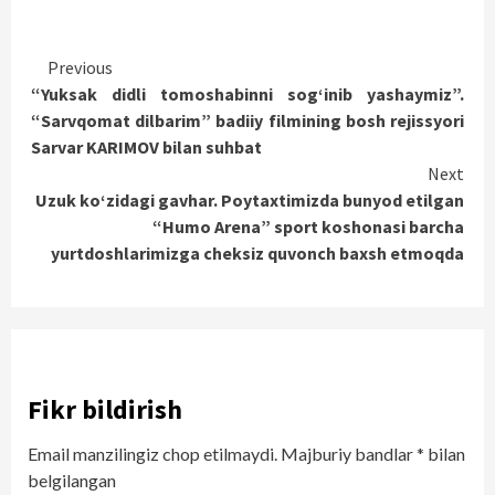
Continue
Previous
“Yuksak didli tomoshabinni sog‘inib yashaymiz”.
Reading
“Sarvqomat dilbarim” badiiy filmining bosh rejissyori
Sarvar KARIMOV bilan suhbat
Next
Uzuk ko‘zidagi gavhar. Poytaxtimizda bunyod etilgan
“Humo Arena” sport koshonasi barcha
yurtdoshlarimizga cheksiz quvonch baxsh etmoqda
Fikr bildirish
Email manzilingiz chop etilmaydi.
Majburiy bandlar
*
bilan
belgilangan