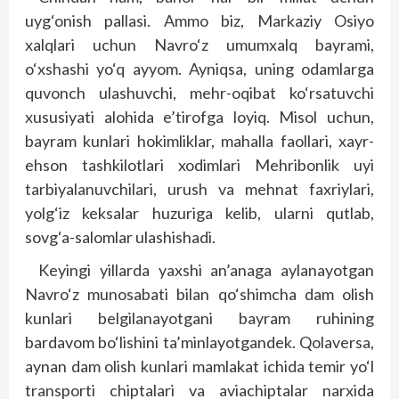
uyg‘onish pallasi. Ammo biz, Markaziy Osiyo
xalqlari uchun Navro‘z umumxalq bayrami,
o‘xshashi yo‘q ayyom. Ayniqsa, uning odamlarga
quvonch ulashuvchi, mehr-oqibat ko‘rsatuvchi
xususiyati alohida e’tirofga loyiq. Misol uchun,
bayram kunlari hokimliklar, mahalla faollari, xayr-
ehson tashkilotlari xodimlari Mehribonlik uyi
tarbiyalanuvchilari, urush va mehnat faxriylari,
yolg‘iz keksalar huzuriga kelib, ularni qutlab,
sovg‘a-salomlar ulashishadi.
Keyingi yillarda yaxshi an’anaga aylanayotgan
Navro‘z munosabati bilan qo‘shimcha dam olish
kunlari belgilanayotgani bayram ruhining
bardavom bo‘lishini ta’minlayotgandek. Qolaversa,
aynan dam olish kunlari mamlakat ichida temir yo‘l
transporti chiptalari va aviachiptalar narxida