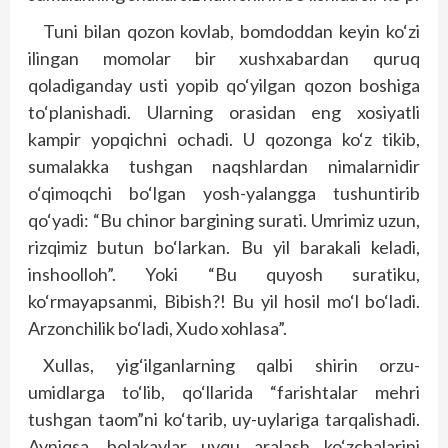
Tuni bilan qozon kovlab, bomdoddan keyin ko‘zi
ilingan momolar bir xushxabardan quruq
qoladiganday usti yopib qo‘yilgan qozon boshiga
to‘planishadi. Ularning orasidan eng xosiyatli
kampir yopqichni ochadi. U qozonga ko‘z tikib,
sumalakka tushgan naqshlardan nimalarnidir
o‘qimoqchi bo‘lgan yosh-yalangga tushuntirib
qo‘yadi: “Bu chinor bargining surati. Umrimiz uzun,
rizqimiz butun bo‘larkan. Bu yil barakali keladi,
inshoolloh”. Yoki “Bu quyosh suratiku,
ko‘rmayapsanmi, Bibish?! Bu yil hosil mo‘l bo‘ladi.
Arzonchilik bo‘ladi, Xudo xohlasa”.
Xullas, yig‘ilganlarning qalbi shirin orzu-
umidlarga to‘lib, qo‘llarida “farishtalar mehri
tushgan taom”ni ko‘tarib, uy-uylariga tarqalishadi.
Ayniqsa, bolakaylar uyqu aralash ko‘zchalarini