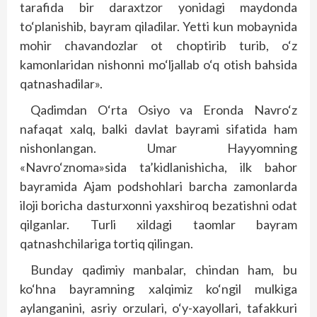
tarafida bir daraxtzor yonidagi maydonda
to‘planishib, bayram qiladilar. Yetti kun mobaynida
mohir chavandozlar ot choptirib turib, o‘z
kamonlaridan nishonni mo‘ljallab o‘q otish bahsida
qatnashadilar».
Qadimdan O‘rta Osiyo va Eronda Navro‘z
nafaqat xalq, balki davlat bayrami sifatida ham
nishonlangan. Umar Hayyomning
«Navro‘znoma»sida ta’kidlanishicha, ilk bahor
bayramida Ajam podshohlari barcha zamonlarda
iloji boricha dasturxonni yaxshiroq bezatishni odat
qilganlar. Turli xildagi taomlar bayram
qatnashchilariga tortiq qilingan.
Bunday qadimiy manbalar, chindan ham, bu
ko‘hna bayramning xalqimiz ko‘ngil mulkiga
aylanganini, asriy orzulari, o‘y-xayollari, tafakkuri