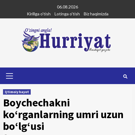
Skip
06.08.2026
to
Kirillga o'tish
Lotinga o'tish
Biz haqimizda
content
Primary
Menu
Ijtimoiy hayot
Boychechakni
ko‘rganlarning umri uzun
bo‘lg‘usi