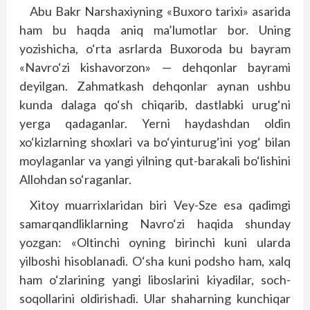
Abu Bakr Narshaxiyning «Buxoro tarixi» asarida
ham bu haqda aniq ma’lumotlar bor. Uning
yozishicha, o‘rta asrlarda Buxoroda bu bayram
«Navro‘zi kishavorzon» — dehqonlar bayrami
deyilgan. Zahmatkash dehqonlar aynan ushbu
kunda dalaga qo‘sh chiqarib, dastlabki urug‘ni
yerga qadaganlar. Yerni haydashdan oldin
xo‘kizlarning shoxlari va bo‘yinturug‘ini yog‘ bilan
moylaganlar va yangi yilning qut-barakali bo‘lishini
Allohdan so‘raganlar.
Xitoy muarrixlaridan biri Vey-Sze esa qadimgi
samarqandliklarning Navro‘zi haqida shunday
yozgan: «Oltinchi oyning birinchi kuni ularda
yilboshi hisoblanadi. O‘sha kuni podsho ham, xalq
ham o‘zlarining yangi liboslarini kiyadilar, soch-
soqollarini oldirishadi. Ular shaharning kunchiqar