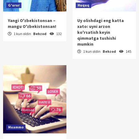
G'urur
Huquq
Yangi O'zbekistonsan –
Uy olishdagi eng katta
mangu O'zbekistonsan!
xato: uyni arzon
ko'rsatish keyin
1 kun oldin
Behzod
132
qimmatga tushishi
mumkin
1 kun oldin
Behzod
145
Muammo