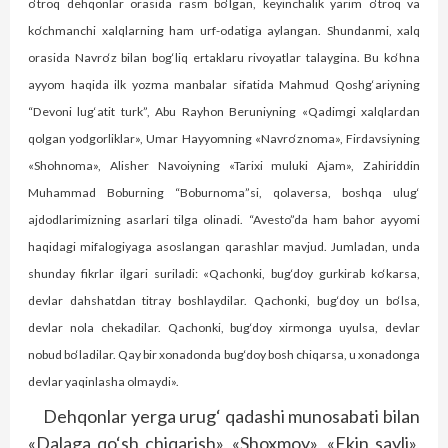
o‘troq dehqonlar orasida rasm bo‘lgan, keyinchalik yarim o‘troq va
ko‘chmanchi xalqlarning ham urf-odatiga aylangan. Shundanmi, xalq
orasida Navro‘z bilan bog‘liq ertaklaru rivoyatlar talaygina. Bu ko‘hna
ayyom haqida ilk yozma manbalar sifatida Mahmud Qoshg‘ariyning
“Devoni lug‘atit turk”, Abu Rayhon Beruniyning «Qadimgi xalqlardan
qolgan yodgorliklar», Umar Hayyomning «Navro‘znoma», Firdavsiyning
«Shohnoma», Alisher Navoiyning «Tarixi muluki Ajam», Zahiriddin
Muhammad Boburning “Boburnoma”si, qolaversa, boshqa ulug‘
ajdodlarimizning asarlari tilga olinadi. “Avesto”da ham bahor ayyomi
haqidagi mifalogiyaga asoslangan qarashlar mavjud. Jumladan, unda
shunday fikrlar ilgari suriladi: «Qachonki, bug‘doy gurkirab ko‘karsa,
devlar dahshatdan titray boshlaydilar. Qachonki, bug‘doy un bo‘lsa,
devlar nola chekadilar. Qachonki, bug‘doy xirmonga uyulsa, devlar
nobud bo‘ladilar. Qay bir xonadonda bug‘doy bosh chiqarsa, u xonadonga
devlar yaqinlasha olmaydi».
Dehqonlar yerga urug‘ qadashi munosabati bilan
«Dalaga qo‘sh chiqarish», «Shoxmoy», «Ekin sayli»,