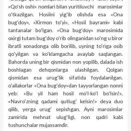
«Qo‘sh oshi» nomlari bilan yuritiluvchi marosimlar
o‘tkazilgan. Hosilni yig‘ib olishda esa «Ona
bug‘doy», «Xirmon to‘yi», «Hosil bayrami» kabi
tantanalar bo‘lgan. «Ona bug‘doy» marosimida
oxirgi tutam bug‘doy o‘rib olinganidan so‘ng u biror
ibratli xonadonga olib borilib, uyning to‘riga osib
qo‘yilgan va ko‘klamgacha avaylab saqlangan.
Bahorda uning bir qismidan non yopilib, dalada ish
boshlagan dehqonlarga ulashilgan. Qolgan
qismidan esa urug‘lik sifatida foydalanilgan.
o‘allakorlar «Ona bug‘doy»dan tayyorlangan nonni
yeb: «Bu yil ham hosil mo‘l-ko‘l bo‘lsin!»,
«Navro‘zning qadami qutlug‘ kelsin!» deya duo
qilib, yerga urug‘ sepishgan. Ayni marosimlar
zamirida mehnat ulug‘ligi, non qadri kabi
tushunchalar mujassamdir.