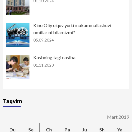
01.10.2024
Kino Oliy o'quv yurti mukammallashuvi
omillarini bilamizmi?
05.09.2024
Kasbning tagi nasiba
01.11.2023
Taqvim
Mart 2019
Du
Se
Ch
Pa
Ju
Sh
Ya