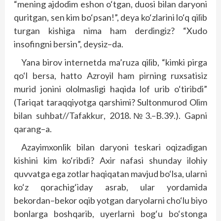
“
mening ajdodim eshon o‘tgan
,
duo
si bilan daryoni
quritgan
,
sen kim bo‘psan
!”,
deya ko‘zlarini lo‘q qilib
turgan kishiga nima
h
am derdingiz
? “
Xudo
insofingni bersin
”,
deysiz
–
da
.
Yana birov internetda ma’ruza qilib
, “
kimki pirga
qo‘l bersa
, h
atto Azroyil
h
am pirning ruxsatisiz
murid jonini ololmasligi
h
aqida lof urib o‘tiribdi
”
(
Tariqat taraqqiyotga qarshimi
?
Sultonmurod Olim
bilan su
h
bat
//
Tafakkur
, 2018.№3.–
B
.39.
).
Gapni
qarang
–
a
.
Azayimxonlik bilan daryoni teskari oqizadigan
kishini kim ko‘ribdi
?
Axir nafasi shunday ilo
h
iy
quvvatga ega zotlar
h
aqiqatan mavjud bo‘lsa
,
ularni
ko‘z qorachig‘iday asrab
,
ular yordamida
bekordan
–
bekor oqib yotgan daryolarni cho‘lu biyo
bonlarga boshqarib
,
u
ye
rlarni bog‘u bo‘stonga