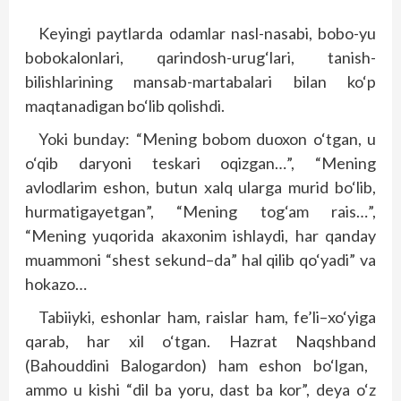
Keyingi paytlarda odamlar nasl-nasabi, bobo-yu
bobokalonlari, qarindosh-urug‘lari, tanish-
bilishlarining mansab-martabalari bilan ko‘p
maqtanadigan bo‘lib qolishdi
.
Yoki bunday
: “
Mening bobom duoxon o‘tgan
,
u
o‘qib daryoni teskari oqizgan
…”, “
Mening
avlodlarim eshon
,
butun xalq ularga murid bo‘lib
,
h
urmatiga
ye
tgan
”, “
Mening tog‘am rais
…”,
“
Mening yuqorida akaxonim ishlaydi
, h
ar qanday
muammoni
“
shest sekund
–
da
” h
al qilib qo‘yadi
”
va
h
okazo
…
Tabiiyki
,
eshonlar
h
am
,
rais
lar
h
am
,
fe’li
–
xo‘yiga
qarab
, h
ar xil o‘tgan
.
Hazrat Naqshband
(
Ba
h
ouddini Balogardon
) h
am eshon bo‘lgan
,
ammo u kishi
“
dil ba yoru
,
dast ba kor
”,
deya o‘z