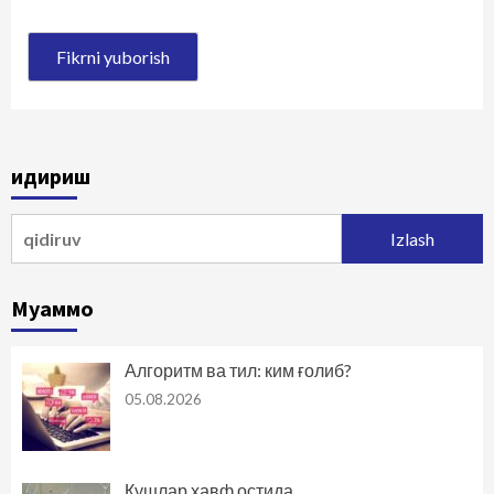
Қидириш
Qidirshish:
Муаммо
Алгоритм ва тил: ким ғолиб?
05.08.2026
Қушлар хавф остида