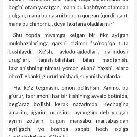
bog‘ni otam yaratgan, mana bu kashfiyot otamdan
qolgan, mana bu qasrni bobom qurgan (qurdirgan),
mana bu chinorni… deya faxrlana oladilarmi?”
Shu topda miyamga kelgan bir fikr aytgan
mulohazalarimga qarshi o‘zimni “so‘roq”qa tuta
boshlaydi: Xo‘sh, avlodu-ajdodlari, qarindosh
urug‘lari, tanish-bilishlari bilan maqtanish,
faxrlanishning nimasi yomon ekan? Yaxshi, elaro
obro‘li ekanki, g‘ururlanishadi, suyanishadilarda.
Ha, ko‘z tegmasin, omon bo‘lishsin. Ammo, bu
g‘urur, faxr imonli har bir kishining avvalo botinida,
beg‘araz bo‘lishi kerak nazarimda. Kechagina
amakim, jigarim, urug‘imu aymog‘im deb yurgan
ayrim zotlarni bugun mansabu martabasidan
ayrilgach, yo bosh­qa sabab hech o‘ziga