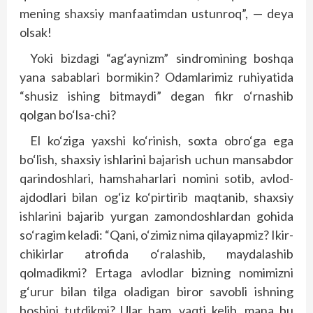
mening shaxsiy manfaatimdan ustunroq”, — deya
olsak!
Yoki bizdagi “ag‘aynizm” sindromining boshqa
yana sabablari bormikin? Odamlarimiz ruhiyatida
“shusiz ishing bitmaydi” degan fikr o‘rnashib
qolgan bo‘lsa-chi?
El ko‘ziga yaxshi ko‘rinish, soxta obro‘ga ega
bo‘lish, shaxsiy ishlarini bajarish uchun mansabdor
qarindoshlari, hamshaharlari nomini sotib, avlod-
ajdodlari bilan og‘iz ko‘pirtirib maqtanib, shaxsiy
ishlarini bajarib yurgan zamondoshlardan gohida
so‘ragim keladi: “Qani, o‘zimiz nima qilayapmiz? Ikir-
chikirlar atrofida o‘ralashib, maydalashib
qolmadikmi? Ertaga avlodlar bizning nomimizni
g‘urur bilan tilga oladigan biror savobli ishning
boshini tutdikmi? Ular ham, vaqti kelib, mana bu