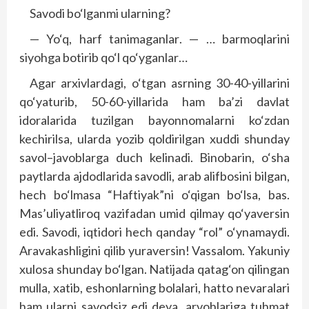
Savodi bo‘lganmi ularning
?
—
Yo‘q
, h
arf tanimaganlar
. — …
barmoqlarini
siyo
h
ga botirib qo‘l qo‘yganlar
…
Agar arxivlardagi
,
o‘tgan asr
ning
30-40-
yillarini
qo‘yaturib
, 50-60-
yillarida
h
am ba’zi davlat
idoralarida tuzilgan bayonnomalarni ko‘zdan
kechirilsa
,
ularda yozib qoldirilgan xuddi shunday
savol
–
javoblarga duch kelinadi
.
Binobarin
,
o‘sha
paytlarda ajdodlarida savodli
,
arab alifbosini bilgan
,
h
ech bo‘lmasa
“
Haftiyak
”
ni o‘qigan bo‘lsa
,
bas
.
Mas’uliyatliroq vazifadan umid qilmay qo‘yaversin
edi
.
Savodi
,
iqtidori
h
ech qanday
“
rol
”
o‘ynamaydi
.
Aravakashligini qilib yuraversin
!
Vassalom
.
Yakuniy
xulosa shunday bo‘lgan
.
Natijada qatag‘on qilingan
mulla
,
xatib
,
eshonlarning bolalari
, h
atto nevaralari
h
am ularni savodsiz edi deya
,
arvo
h
lariga tu
h
mat