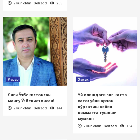
2 kun oldin
Behzod
205
Ғурур
Ҳуқуқ
Янги Ўзбекистонсан –
Уй олишдаги энг катта
мангу Ўзбекистонсан!
хато: уйни арзон
кўрсатиш кейин
2 kun oldin
Behzod
144
қимматга тушиши
мумкин
2 kun oldin
Behzod
164