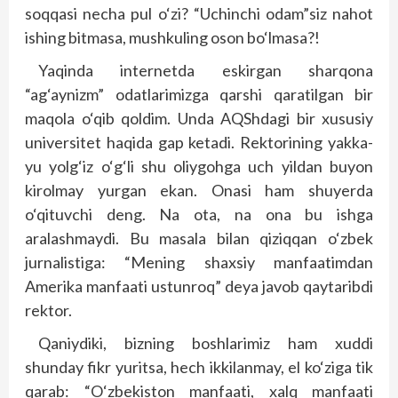
soqqasi necha pul o‘zi? “Uchinchi odam”­siz nahot
ishing bitmasa, mushkuling oson bo‘lmasa?!
Yaqinda internetda eskirgan sharqona
“ag‘aynizm” odatlarimizga qarshi qaratilgan bir
maqola o‘qib qoldim. Unda AQSh­dagi bir xususiy
universitet haqida gap ketadi. Rektorining yakka-
yu yolg‘iz o‘g‘li shu oliygohga uch yildan buyon
kirolmay yurgan ekan. Onasi ham shuyerda
o‘qituvchi deng. Na ota, na ona bu ishga
aralashmaydi. Bu masala bilan qiziqqan o‘zbek
jurnalistiga: “Mening shaxsiy manfaatimdan
Amerika manfaati ustunroq” deya javob qaytaribdi
rektor.
Qaniydiki, bizning boshlarimiz ham xuddi
shunday fikr yuritsa, hech ikkilanmay, el ko‘ziga tik
qarab: “O‘zbekiston manfaati, xalq manfaati