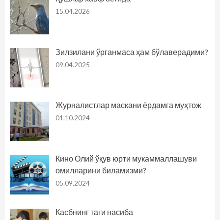
15.04.2026
Зилзилани ўрганмаса ҳам бўлаверадими?
09.04.2025
Журналистлар маскани ёрдамга муҳтож
01.10.2024
Кино Олий ўқув юрти мукаммаллашуви
омилларини биламизми?
05.09.2024
Касбнинг таги насиба