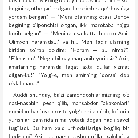
boshladilar: “Mening boboyu bobokalonlarim Hisor
begining otboqari bo‘lgan. Ibrohimbek qo‘rboshiga
yordam bergan”. — “Meni otamning otasi Denov
begining o‘lponchisi o‘tgan, ikki marotaba hajga
borib kelgan”. — “Mening esa katta bobom Amir
Olimxon haramida…” va h… Men faqir ularning
biridan so‘rab qoldim: “Haram — bu nima?”.
“Bilmasam”. “Nega bilmay maqtanib yuribsiz? Axir,
amirlarning haramida faqat axta qullar xizmat
qilgan-ku!” “Yo‘g‘-e, men amirning idorasi deb
o‘ylabman…”.
Xuddi shunday, ba’zi zamondoshlarimizning o‘z
nasl-nasabini pesh qilib, mansabdor “akaxonlari”
nomidan har joyda rostu yolg‘onni gapirib, lof urib
yurishlari zamirida nima yotadi degan haqli savol
tug‘iladi. Bu ham xalq urf-odatlariga bog‘liq bir
hodisami? Axir, bu narsa boshqa millat xalqlarida