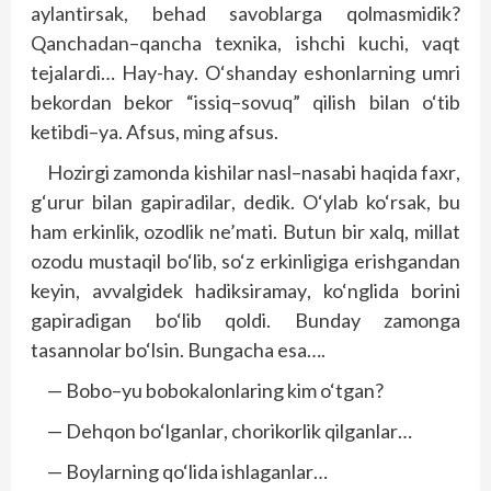
aylantirsak
,
be
h
ad savoblarga qolmasmidik
?
Qanchadan
–
qancha texnika
,
ishchi kuchi
,
vaqt
tejalardi
…
Hay
-h
ay
. O‘
shanday eshonlarning umri
bekordan bekor
“
issiq
–
sovuq
”
qilish bilan o‘tib
ketibdi
–
ya
.
Afsus
,
ming afsus
.
Hozirgi zamonda kishilar nasl
–
nasabi
h
aqida faxr
,
g‘urur bilan gapiradilar
,
dedik
. O‘
ylab ko‘rsak
,
bu
h
am erkinlik
,
ozodlik ne’mati
.
Butun bir xalq
,
millat
ozodu mustaqil bo‘lib
,
so‘z erkinligiga erishgandan
keyin
,
avvalgidek
h
adiksiramay
,
ko‘nglida borini
gapiradigan bo‘lib qoldi
.
Bunday zamonga
tasannolar bo‘lsin
.
Bungacha esa
….
—
Bobo
–
yu bobokalonlaring kim o‘tgan
?
—
De
h
qon bo‘lganlar
,
chorikorlik qilganlar
…
—
Boylarning qo‘lida ishlaganlar
…