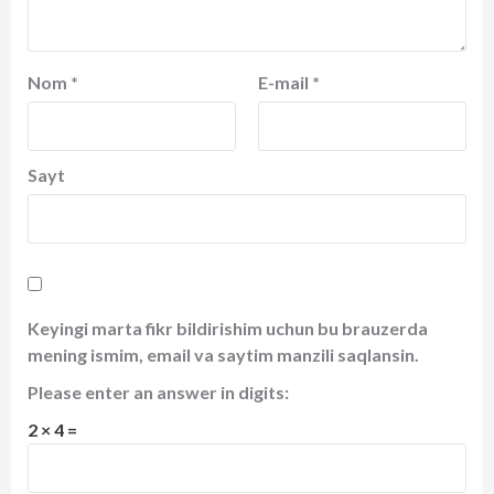
Nom
*
E-mail
*
Sayt
Keyingi marta fikr bildirishim uchun bu brauzerda
mening ismim, email va saytim manzili saqlansin.
Please enter an answer in digits:
2 × 4 =