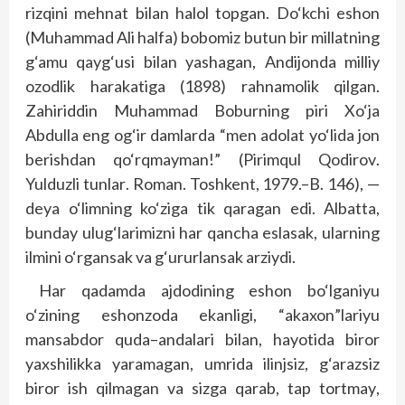
rizqini me
h
nat bilan
h
alol topgan
.
Do‘kchi eshon
(
Mu
h
ammad Ali
h
alfa
)
bobomiz butun bir millatning
g‘amu qayg‘usi bilan yashagan
,
Andijonda milliy
ozodlik
h
arakatiga
(1898)
ra
h
namolik qilgan
.
Za
h
iriddin Mu
h
ammad Boburning piri Xo‘ja
Abdulla eng og‘ir damlarda
“
men adolat yo‘lida jon
berishdan qo‘rqmayman
!” (
Pirimqul Qodirov
.
Yulduzli tunlar
.
Roman
.
Toshkent
, 1979.–
B
. 146
), —
deya o‘limning ko‘ziga tik qaragan edi
.
Albatta
,
bunday ulug‘larimizni
h
ar qancha eslasak
,
ularning
ilmini o‘rgansak va g‘ururlansak arziydi
.
Har qadamda ajdodining eshon bo‘lganiyu
o‘zining eshonzoda ekanligi
, “
akaxon
”
lariyu
mansabdor quda
–
andalari bilan
, h
ayotida biror
yaxshilikka yaramagan
,
umrida ilinjsiz
,
g‘arazsiz
biror ish qilmagan va sizga qarab
,
tap tortmay
,