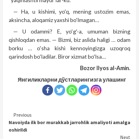
“yaqinlashtirmaydi”lar-ku.
— Ha, u kishimi, yo‘q, mening ustozim emas,
aksincha, aloqamiz yaxshi bo‘lmagan…
— U odammi? E, yo‘g‘-a, umuman bizning
qishloqdan emas. — Bizmi, biz aslida haligi … odam
borku … o‘sha kishi kennoyingizga uzoqroq
qarindosh bo‘ladilar. Biror xizmat bo‘lsa…
Bozor Ilyos al-Amin.
Янгиликларни дўстларингизга улашинг
Continue
Previous
Navoiyda ilk bor murakkab jarrohlik amaliyoti amalga
Reading
oshirildi
Next