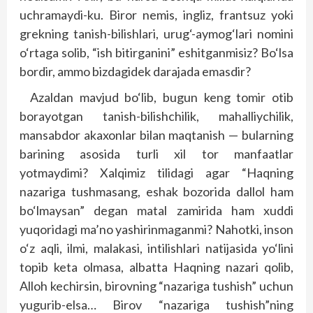
uchramaydi-ku. Biror nemis, ingliz, frantsuz yoki
grekning tanish-bilishlari, urug‘-aymog‘lari nomini
o‘rtaga solib, “ish bitirganini” eshitganmisiz? Bo‘lsa
bordir, ammo bizdagidek darajada emasdir?
Azaldan mavjud bo‘lib, bugun keng tomir otib
borayotgan tanish-bilishchilik, mahalliychilik,
mansabdor akaxonlar bilan maqtanish — bularning
barining asosida turli xil tor manfaatlar
yotmaydimi? Xal­qimiz tilidagi agar “Haqning
nazariga tushmasang, eshak bozorida dallol ham
bo‘lmaysan” degan matal zamirida ham xuddi
yuqoridagi ma’no yashirinmaganmi? Nahotki, inson
o‘z aqli, ilmi, malakasi, intilishlari natijasida yo‘lini
topib keta olmasa, albatta Haqning nazari qolib,
Alloh kechirsin, birovning “nazariga tushish” uchun
yugurib-elsa… Birov “nazariga tushish”­ning