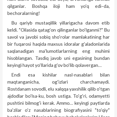
qilganlar
.
Boshqa iloji
h
am yo‘q edi
–
da
,
bechoralarning
!
Bu qariyb mustaqillik yillarigacha davom etib
keldi
. “
Oilasida qatag‘on qilinganlar bo‘lganmi
?”
Bu
savol va javobi sobiq sho‘rolar mamlakatining
h
ar
bir fuqarosi
h
aqida maxsus idoralar g‘aladonlarida
saqlanadigan ma’lumotlarlarning eng mu
h
imi
h
isoblangan
.
Tasdiq javob uni egasining bundan
keyingi
h
ayot yo‘llarida g‘ov bo‘lib qolavergan
…
Endi esa kishilar nasl-nasablari bilan
maqtanganicha, og‘izlari charchamaydi.
Rostdanam sovodli, elu xalqqa yaxshilik qilib o‘tgan
ajdodlar bo‘lsa-ku, bosh ustiga. To‘g‘ri, odamyetti
pushtini bilmog‘i kerak. Ammo… keyingi paytlarda
ba’zilar o‘z nasablarining biografiyasini “to‘qiy”