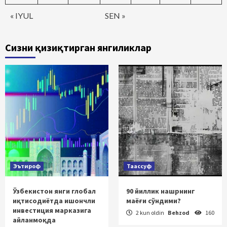
« IYUL
SEN »
Сизни қизиқтирган янгиликлар
Эътироф
Таассуф
Ўзбекистон янги глобал
90 йиллик нашрнинг
иқтисодиётда ишончли
маёғи сўндими?
инвестиция марказига
2 kun oldin
Behzod
160
айланмоқда