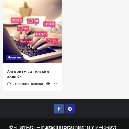
Муаммо
Алгоритм ва тил: ким
ғолиб?
2 kun oldin
Behzod
145
Facebook
Telegram
©
«Hurriyat»
— mustaqil gazetasining rasmiy veb-sayti
|