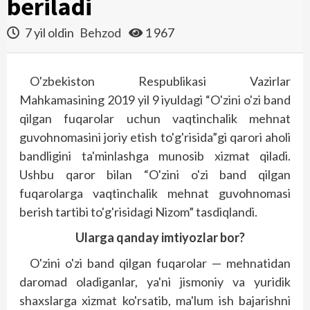
beriladi
7 yil oldin
Behzod
1 967
O'zbekiston Respublikasi Vazirlar
Mahkamasining 2019 yil 9 iyuldagi “O'zini o'zi band
qilgan fuqarolar uchun vaqtinchalik mehnat
guvohnomasini joriy etish to'g'risida”gi qarori aholi
bandligini ta'minlashga munosib xizmat qiladi.
Ushbu qaror bilan “O'zini o'zi band qilgan
fuqarolarga vaqtinchalik mehnat guvohnomasi
berish tartibi to'g'risidagi Nizom” tasdiqlandi.
Ularga qanday imtiyozlar bor?
O'zini o'zi band qilgan fuqarolar — mehnatidan
daromad oladiganlar, ya'ni jismoniy va yuridik
shaxslarga xizmat ko'rsatib, ma'lum ish bajarishni