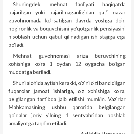
Shuningdek, mehnat faoliyati haqiqatda
bajarilgan yoki bajarilmaganligidan qat'i nazar
guvohnomada ko'rsatilgan davrda yoshga doir,
nogironlik va boquvchisini yo'qotganlik pensiyasini
hisoblash uchun qabul qilinadigan ish stajiga ega
bo'ladi.
Mehnat guvohnomasi ariza beruvchining
xohishiga ko'ra 1 oydan 12 oygacha bo'lgan
muddatga beriladi.
Shuni alohida aytish kerakki, o'zini o'zi band qilgan
fuqarolar jamoat ishlariga, o'z xohishiga ko'ra,
belgilangan tartibda jalb etilishi mumkin. Vazirlar
Mahkamasining ushbu qarorida belgilangan
qoidalar joriy yilning 1 sentyabridan boshlab
amaliyotga taqdim etiladi.