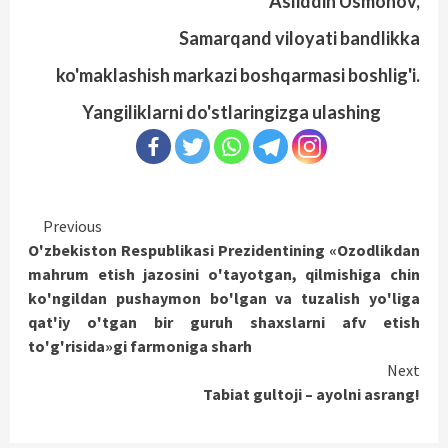
Asliddin Usmonov,
Samarqand viloyati bandlikka
ko'maklashish markazi boshqarmasi boshlig'i.
Yangiliklarni do'stlaringizga ulashing
Continue
Previous
O'zbekiston Respublikasi Prezidentining «Ozodlikdan
Reading
mahrum etish jazosini o'tayotgan, qilmishiga chin
ko'ngildan pushaymon bo'lgan va tuzalish yo'liga
qat'iy o'tgan bir guruh shaxslarni afv etish
to'g'risida»gi farmoniga sharh
Next
Tabiat gultoji – ayolni asrang!