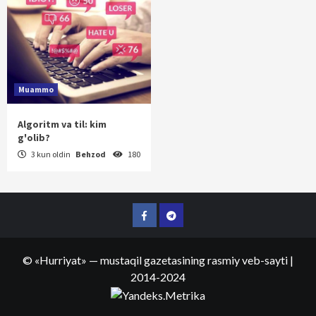
Muammo
Algoritm va til: kim
g'olib?
3 kun oldin
Behzod
180
Facebook
Telegram
©
«Hurriyat»
— mustaqil gazetasining rasmiy veb-sayti
|
2014-2024