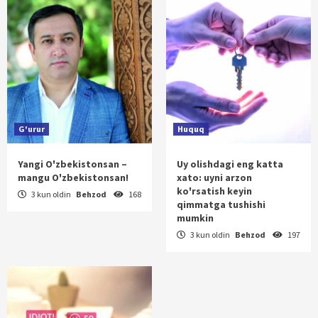
G'urur
Huquq
Yangi O'zbekistonsan –
Uy olishdagi eng katta
mangu O'zbekistonsan!
xato: uyni arzon
ko'rsatish keyin
3 kun oldin
Behzod
168
qimmatga tushishi
mumkin
3 kun oldin
Behzod
197