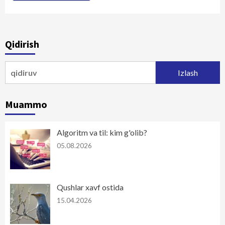
Qidirish
Qidirshish:
Muammo
Algoritm va til: kim g'olib?
05.08.2026
Qushlar xavf ostida
15.04.2026