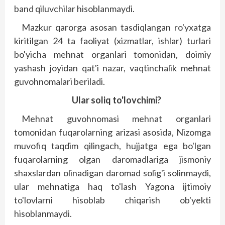
band qiluvchilar hisoblanmaydi.
Mazkur qarorga asosan tasdiqlangan ro'yxatga
kiritilgan 24 ta faoliyat (xizmatlar, ishlar) turlari
bo'yicha mehnat organlari tomonidan, doimiy
yashash joyidan qat'i nazar, vaqtinchalik mehnat
guvohnomalari beriladi.
Ular soliq to'lovchimi?
Mehnat guvohnomasi mehnat organlari
tomonidan fuqarolarning arizasi asosida, Nizomga
muvofiq taqdim qilingach, hujjatga ega bo'lgan
fuqarolarning olgan daromadlariga jismoniy
shaxslardan olinadigan daromad solig'i solinmaydi,
ular mehnatiga haq to'lash Yagona ijtimoiy
to'lovlarni hisoblab chiqarish ob'yekti
hisoblanmaydi.