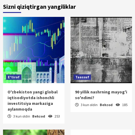
Sizni qiziqtirgan yangiliklar
E'tirof
Taassuf
O'zbekiston yangi global
90 yillik nashrning mayog'i
iqtisodiyotda ishonchli
so'ndimi?
investitsiya markaziga
3 kun oldin
Behzod
185
aylanmoqda
3 kun oldin
Behzod
253