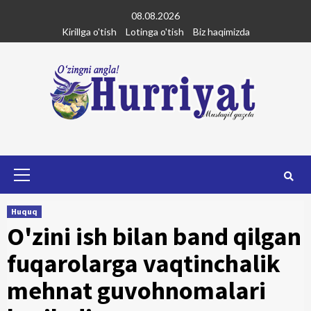
Skip
08.08.2026
to
Kirillga o'tish
Lotinga o'tish
Biz haqimizda
content
Primary
Menu
Huquq
O'zini ish bilan band qilgan
fuqarolarga vaqtinchalik
mehnat guvohnomalari