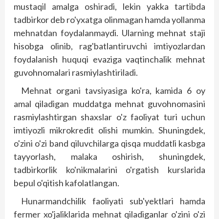
mustaqil amalga oshiradi, lekin yakka tartibda
tadbirkor deb ro'yxatga olinmagan hamda yollanma
mehnatdan foydalanmaydi. Ularning mehnat staji
hisobga olinib, rag'batlantiruvchi imtiyozlardan
foydalanish huquqi evaziga vaqtinchalik mehnat
guvohnomalari rasmiylashtiriladi.
Mehnat organi tavsiyasiga ko'ra, kamida 6 oy
amal qiladigan muddatga mehnat guvohnomasini
rasmiylashtirgan shaxslar o'z faoliyat turi uchun
imtiyozli mikrokredit olishi mumkin. Shuning­dek,
o'zini o'zi band qiluvchilarga qisqa muddatli kasbga
tayyorlash, malaka oshirish, shuningdek,
tadbirkorlik ko'nikmalarini o'rgatish kurslarida
bepul o'qitish kafolatlangan.
Hunarmandchilik faoliyati sub'yektlari hamda
fermer xo'jaliklarida mehnat qiladiganlar o'zini o'zi