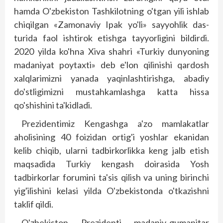
hamda O'zbekiston Tashkilotning o'tgan yili ishlab
chiqilgan «Zamonaviy Ipak yo'li» sayyohlik das­
turida faol ishtirok etishga tayyorligini bildirdi.
2020 yilda ko'hna Xiva shahri «Turkiy dunyo­ning
madaniyat poytaxti» deb e'lon qilinishi qardosh
xalqlarimizni yanada yaqinlashtirishga, abadiy
do'stligimizni mustahkamlashga katta hissa
qo'shishini ta'kidladi.
Prezidentimiz Kengashga a'zo mamlakatlar
aholisining 40 foiz­idan ortig'i yoshlar ekanidan
kelib chiqib, ularni tadbirkorlikka keng jalb etish
maqsadida Turkiy kengash doirasida Yosh
tadbirkorlar forumini ta'sis qilish va uning birinchi
yig'ilishini kelasi yilda O'zbekistonda o'tkazishni
taklif qildi.
O'zbekiston Prezidenti madaniy-gumanitar