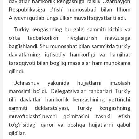
davlatlar hamkorlik kengashiga raislik Ozarbayjon
Respublikasiga o'tishi munosabati bilan Ilhom
Aliyevni qutlab, unga ulkan muvaffaqiyatlar tiladi.
Turkiy kengashning bu galgi sammiti kichik va
o'rta tadbirkorlikni rivojlantirish mavzusiga
bag'ishlandi. Shu munosabat bilan sammitda turkiy
davlatlarning iqtisodiy hamkorligi va hamjihat
taraqqiyoti bilan bog'liq masalalar ham muhokama
qilindi.
Uchrashuv yakunida hujjatlarni imzolash
marosimi bo'ldi. Delegatsiyalar rahbarlari Turkiy
tilli davlatlar hamkorlik kengashining yettinchi
sammiti deklaratsiyasi, Turkiy kengashning
muvofiqlashtiruvchi qo'mitasini tashkil etish
to'g'risidagi qaror va bosh­qa hujjatlarni qabul
qildilar.