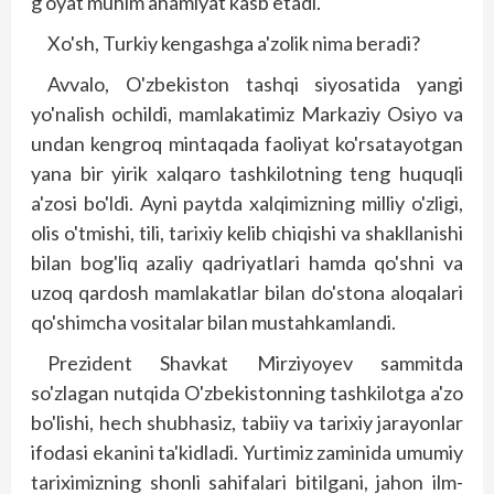
g'oyat muhim ahamiyat kasb etadi.
Xo'sh, Turkiy kengashga a'zolik nima beradi?
Avvalo, O'zbekiston tashqi siyosatida yangi
yo'nalish ochildi, mamlakatimiz Markaziy Osiyo va
undan kengroq mintaqada faoliyat ko'rsatayotgan
yana bir yirik xalqaro tashkilotning teng huquqli
a'zosi bo'ldi. Ayni paytda xalqimizning milliy o'zligi,
olis o'tmishi, tili, tarixiy kelib chiqishi va shakllanishi
bilan bog'liq azaliy qadriyatlari hamda qo'shni va
uzoq qardosh mamlakatlar bilan do'stona aloqalari
qo'shimcha vositalar bilan mus­tahkamlandi.
Prezident Shavkat Mirziyoyev sammitda
so'zlagan nutqida O'zbekistonning tashkilotga a'zo
bo'lishi, hech shubhasiz, tabiiy va tarixiy jarayonlar
ifodasi ekanini ta'kidladi. Yurtimiz zaminida umumiy
tariximizning shonli sahifalari bitilgani, jahon ilm-