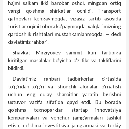
hajmi salkam ikki barobar oshdi, mingdan ortiq
yangi qo'shma shirkatlar ochildi. Transport
qatnovlari kengaymoqda, vizasiz tartib asosida
turistlar oqimi tobora ko'paymoqda, xalqlarimizning
qardoshlik rishtalari mustahkamlanmoqda, — dedi
davlatimiz rahbari.
Shavkat Mirziyoyev sammit kun tartibiga
kiritilgan masalalar bo'yicha o'z fikr va takliflarini
bildirdi.
Davlatimiz rahbari tadbirkorlar o'rtasida
to'g'ridan-to'g'ri va ishonchli aloqalar o'rnatish
uchun eng qulay sharoitlar yaratib berishni
ustuvor vazifa sifatida qayd etdi. Bu borada
qo'shma texnoparklar, startap innovatsiya
kompaniyalari va venchur jamg'armalari tashkil
etish, qo'shma investitsiya jamg'armasi va turkiy