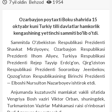
7 yil oldin
Behzod
1 954
Ozarbayjon poytaxti Boku shahrida 15
oktyabr kuni Turkiy tilli davlatlar hamkorlik
kengashining yettinchi sammiti bo'lib o'tdi.
Sammitda O'zbekiston Respublikasi Prezidenti
Shavkat Mirziyoyev, Ozarbayjon Respublikasi
Prezidenti Ilhom Aliyev, Turkiya Respublikasi
Prezidenti Rejep Tayyip Erdo'g'on, Qirg'iziston
Respublikasi Prezidenti Sooronbay Jeenbekov,
Qozog'iston Respublikasining Birinchi Prezidenti
— Elboshi Nursulton Nazarboyev ishtirok etdi.
Anjumanda kuzatuvchi mamlakat vakili sifatida
Vengriya Bosh vaziri Viktor Orban, shuningdek,
Turk­maniston Vazirlar Mahkamasi rai­si o'rinbosari