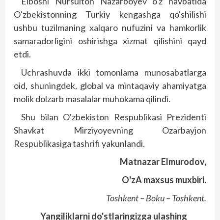
Elboshi Nursulton Nazarboyev o'z navbatida
O'zbekistonning Turkiy kengashga qo'shilishi
ushbu tuzilmaning xalqaro nufuzini va hamkorlik
samaradorligini oshirishga xizmat qilishini qayd
etdi.
Uchrashuvda ikki tomonlama munosabatlarga
oid, shuningdek, global va mintaqaviy ahamiyatga
molik dolzarb masalalar muhokama qilindi.
Shu bilan O'zbekiston Respublikasi Prezidenti
Shavkat Mirziyoyevning Ozarbayjon
Respublikasiga tashrifi yakunlandi.
Matnazar Elmurodov,
O'zA maxsus muxbiri.
Toshkent – Boku – Toshkent.
Yangiliklarni do'stlaringizga ulashing