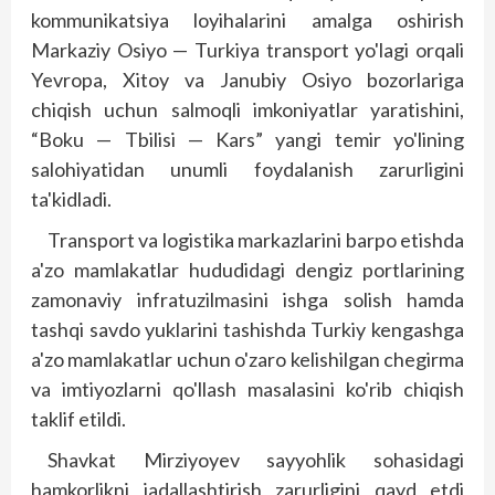
kommunikatsiya loyihalarini amalga oshirish
Markaziy Osiyo — Turkiya transport yo'lagi orqali
Yevropa, Xitoy va Janubiy Osiyo bozorlariga
chiqish uchun salmoqli imkoniyatlar yaratishini,
“Boku — Tbilisi — Kars” yangi temir yo'lining
salohiyatidan unumli foydalanish zarurligini
ta'kidladi.
Transport va logistika markazlarini barpo etishda
a'zo mamlakatlar hududidagi dengiz portlarining
zamonaviy infratuzilmasini ishga solish hamda
tashqi savdo yuklarini tashishda Turkiy kengashga
a'zo mamlakatlar uchun o'zaro kelishilgan chegirma
va imtiyozlarni qo'llash masalasini ko'rib chiqish
taklif etildi.
Shavkat Mirziyoyev sayyohlik sohasidagi
hamkorlikni jadallashtirish zarurligini qayd etdi