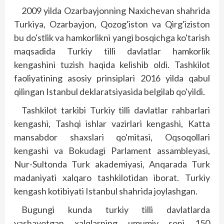
2009 yilda Ozarbayjonning Naxichevan shahrida
Turkiya, Ozarbayjon, Qozog'iston va Qirg'iziston
bu do'stlik va hamkorlikni yangi bos­qichga ko'tarish
maqsadida Turkiy tilli davlatlar hamkorlik
kengashini tuzish haqida kelishib oldi. Tashkilot
faoliyatining asosiy prinsiplari 2016 yilda qabul
qilingan Istanbul deklaratsiyasida belgilab qo'yildi.
Tashkilot tarkibi Turkiy tilli davlatlar rahbarlari
kengashi, Tash­qi ishlar vazirlari kengashi, Katta
mansabdor shaxslari qo'mitasi, Oqsoqollari
kengashi va Bokudagi Parlament assambleyasi,
Nur-Sultonda Turk akademiyasi, Anqarada Turk
madaniyati xalqaro tashkilotidan iborat. Turkiy
kengash kotibiyati Istanbul shahrida joylashgan.
Bugungi kunda turkiy tilli davlatlarda
yashayotgan xalqlarning umumiy soni 150