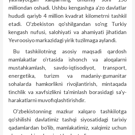
milliondan oshadi. Ushbu kengashga a'zo davlatlar
hududi qariyb 4 million kvadrat kilometrni tashkil
etadi. O'zbekiston qo'shilgandan so'ng Turkiy
kengash nufusi, salohiyati va ahamiyati jihatidan
Yevroosiyo markazidagi yirik tuzilmaga aylandi.
Bu tashkilotning asosiy maqsadi qardosh
mamlakatlar o'rtasida ishonch va aloqalarni
mustahkamlash, savdo-iqtisodiyot, transport,
energetika, turizm va madaniy-gumanitar
sohalarda hamkorlikni rivojlantirish, mintaqada
tinchlik va xavfsizlikni ta'minlash borasidagi sa'y-
harakatlarni muvofiqlashtirishdir.
O'zbekistonning mazkur xalqaro tashkilotga
qo'shilishi davlatimiz tashqi siyosatidagi tarixiy
qadamlardan bo'lib, mamlakatimiz, xalqi­miz uchun