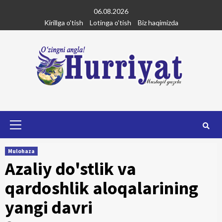
Skip
06.08.2026
to
Kirillga o'tish
Lotinga o'tish
Biz haqimizda
content
Primary
Menu
Mulohaza
Azaliy do'stlik va
qardoshlik aloqalarining
yangi davri