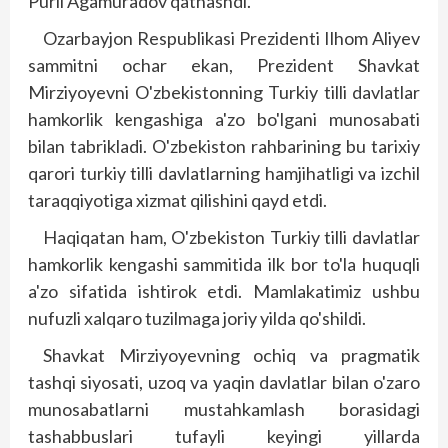
Purli Agamuradov qatnashdi.
Ozarbayjon Respublikasi Prezidenti Ilhom Aliyev
sammitni ochar ekan, Prezident Shavkat
Mirziyoyevni O'zbekistonning Turkiy tilli davlatlar
hamkorlik kengashiga a'zo bo'lgani munosabati
bilan tabrikladi. O'zbekiston rahbarining bu tarixiy
qarori turkiy tilli davlatlarning hamjihatligi va izchil
taraqqiyotiga xizmat qilishini qayd etdi.
Haqiqatan ham, O'zbekiston Turkiy tilli davlatlar
hamkorlik kengashi sammitida ilk bor to'la huquqli
a'zo sifatida ishtirok etdi. Mamlakatimiz ushbu
nufuzli xalqaro tuzilmaga joriy yilda qo'shildi.
Shavkat Mirziyoyevning ochiq va pragmatik
tashqi siyosati, uzoq va yaqin davlatlar bilan o'zaro
munosabatlarni mustahkamlash borasidagi
tashabbuslari tufayli keyingi yillarda