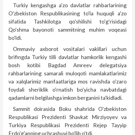
Turkiy kengashga a'zo davlatlar rahbarlarining
O'zbekiston Respublikasining to'la huquqli a'zo
sifatida Tashkilotga qo'shilishi to'g'risidagi
Qo'shma bayonoti sammitning muhim voqeasi
bo'ldi.
Ommaviy axborot vositalari vakillari uchun
brifingda Turkiy tilli davlatlar hamkorlik kengashi
bosh kotibi Bagdad Amreev delegatsiya
rahbarlarining samarali muloqoti mamlakatlarimiz
va xalqlarimiz manfaatlariga mos ravishda o'zaro
foydali sheriklik o'rnatish bo'yicha navbatdagi
qadamlarni belgilashga imkon berganini ta'kidladi.
Sammit doirasida Boku shahrida O'zbekiston
Respublikasi Prezidenti Shavkat Mirziyoyev va
Turkiya Respublikasi Prezidenti Rejep Tayyip
Erdo'g'anning uchrashuvi bo'lib o'tdi.