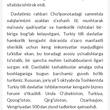
sifatida ishtirok etdi.
Davlatimiz rahbari Cho'lponotadagi sammitda
xalqlarimizni azaldan o'xshash til, mushtarak
ma'naviy qadriyatlar va hamkorlik rishtalari bir-
biriga bog'lab kelayotgani, Turkiy tilli davlatlar
hamkorlik kengashi doirasida o'zaro manfaatli
sheriklik uchun keng imkoniyatlar mavjudligini
ta'kidlar ekan, bu boradagi asosiy yo'nalishlarga
to'xtalib, bir qancha muhim tashabbuslarni ilgari
surgan edi. Dast­labki tashabbuslar amalga osha
boshlaganiga bugun barchamiz guvoh bo'lib
turibmiz. Xususan, joriy yil 5 oktyabrda Toshkentda
Turkiy tilli davlatlar Ishbilarmonlar kengashi biznes
forumi o'tkazildi. Unda O'zbekiston, Turkiya,
Qozog'iston, Qir­g'iziston, Ozarbayjon,
Vengriyadan 500 dan ziyod tadbirkor qatnashdi.