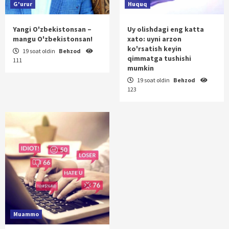
G'urur
Huquq
Yangi O'zbekistonsan –
Uy olishdagi eng katta
mangu O'zbekistonsan!
xato: uyni arzon
ko'rsatish keyin
19 soat oldin
Behzod
qimmatga tushishi
111
mumkin
19 soat oldin
Behzod
123
Muammo