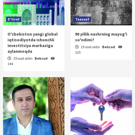
E'tirof
Taassuf
O'zbekiston yangi global
90 yillik nashrning mayog'i
iqtisodiyotda ishonchli
so'ndimi?
investitsiya markaziga
19 soat oldin
Behzod
aylanmoqda
120
19 soat oldin
Behzod
144