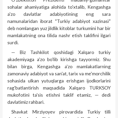
sohalar ahamiyatiga alohida to'xtalib, Kengashga
a'zo davlatlar adabiyotining eng sara
namunalaridan iborat “Turkiy adabiyot xazinasi”
deb nomlangan yuz jildlik kitoblar turkumini har bir
mamlakatning ona tilida nashr etish taklifini ilgari
surdi.
— Biz Tashkilot qoshidagi Xalq­aro turkiy
akademiyaga a'zo bo'lib kirishga tayyormiz. Shu
bilan birga, Kengashga a'zo mamlakatlarning
zamonaviy adabiyot va san'at, tarix va me'morchilik
sohasida ulkan yutuqlarga erishgan ijodkorlarini
rag'batlantirish maqsadida Xalqaro TURKSOY
mukofotini ta'sis etishni taklif etamiz, — dedi
davlatimiz rahbari.
Shavkat Mirziyoyev pirovardida Turkiy tilli