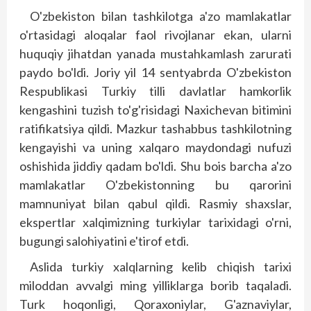
O'zbekiston bilan tashkilotga a'zo mamlakatlar
o'rtasidagi aloqalar faol rivojlanar ekan, ularni
huquqiy jihatdan yanada mustahkamlash zarurati
paydo bo'ldi. Joriy yil 14 sentyabrda O'zbekiston
Respublikasi Turkiy tilli davlatlar hamkorlik
kengashini tuzish to'g'risidagi Naxichevan bitimini
ratifikatsiya qildi. Mazkur tashabbus tashkilotning
kengayishi va uning xalqaro maydondagi nufuzi
oshishida jiddiy qadam bo'ldi. Shu bois barcha a'zo
mamlakatlar O'zbekistonning bu qarorini
mamnuniyat bilan qabul qildi. Rasmiy shaxs­lar,
ekspertlar xal­qimizning turkiylar tarixidagi o'rni,
bugungi salohiyatini e'tirof etdi.
Aslida turkiy xalqlarning kelib chiqish tarixi
miloddan avvalgi ming yilliklarga borib taqaladi.
Turk hoqonligi, Qoraxoniylar, G'aznaviylar,