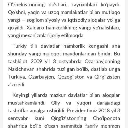
O'zbekistonning do'stlari, xayrixohlari ko'paydi.
Qo'shni, yaqin va uzoq mamlakatlar bilan mutlaqo
yangi — sog'lom siyosiy va iqtisodiy aloqalar yo'lga
qo'yildi. Xalqaro hamkorlikning yangi yo'nalishlari,
yangi mexanizmlari joriy etilmoqda.
Turkiy tilli davlatlar hamkorlik kengashi ana
shunday yangi muloqot maydonlaridan biridir. Bu
tashkilot 2009 yil 3 oktyabrda Ozarbayjonning
Naxichevan shahrida tuzilgan bo'lib, dast­lab unga
Turkiya, Ozarbayjon, Qozog'iston va Qirg'iziston
a'zo edi.
Keyingi yillarda mazkur davlatlar bilan aloqalar
mustahkamlandi. Oliy va yuqori darajadagi
tashriflar amalga oshirildi. Prezidentimiz 2018 yil 3
sentyabr kuni Qirg'izistonning Cho'lponota
shahrida bo'lib o'tgan sammitda faxriy mehmon