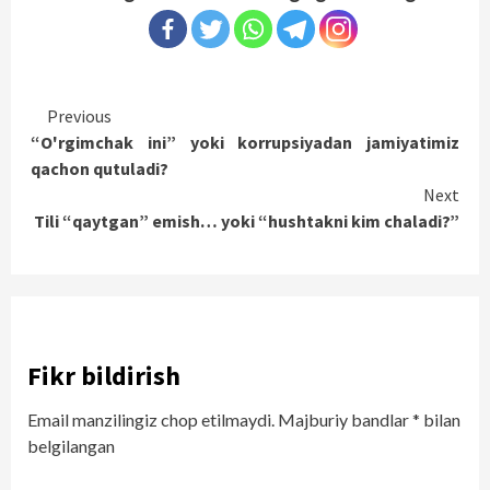
Continue
Previous
“O'rgimchak ini” yoki korrupsiyadan jamiyatimiz
Reading
qachon qutuladi?
Next
Tili “qaytgan” emish… yoki “hushtakni kim chaladi?”
Fikr bildirish
Email manzilingiz chop etilmaydi.
Majburiy bandlar
*
bilan
belgilangan