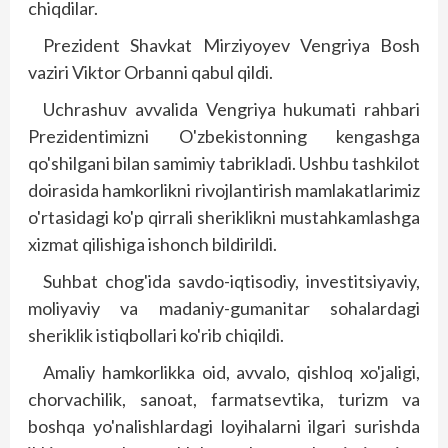
chiqdilar.
Prezident Shavkat Mirziyoyev Vengriya Bosh
vaziri Viktor Orbanni qabul qildi.
Uchrashuv avvalida Vengriya hukumati rahbari
Prezidentimizni O'zbekistonning kengashga
qo'shilgani bilan samimiy tabrikladi. Ushbu tashkilot
doirasida hamkorlikni rivojlantirish mamlakatlarimiz
o'rtasidagi ko'p qirrali sheriklikni mustahkamlashga
xizmat qilishiga ishonch bildirildi.
Suhbat chog'ida savdo-iqtisodiy, investitsiyaviy,
moliyaviy va madaniy-gumanitar sohalardagi
sheriklik istiqbollari ko'rib chiqildi.
Amaliy hamkorlikka oid, avvalo, qishloq xo'jaligi,
chorvachilik, sanoat, farmatsevtika, turizm va
boshqa yo'nalishlardagi loyihalarni ilgari surishda