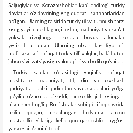
Saljuqiylar va Xorazmshohlar kabi qadimgi turkiy
davlatlar o'z davrining eng qudratli saltanatlaridan
bo'lgan. Ularning ta'sirida turkiy til va turmush tarzi
keng yoyila boshlagan, ilm-fan, madaniyat va san'at
yuksak rivojlangan, ko'plab buyuk allomalar
yetishib chiqqan. Ularning ulkan kashfiyotlari,
nodir asarlari nafaqat turkiy tilli xalqlar, balki butun
jahon sivilizatsiyasiga salmoqli hissa bo'lib qo'shildi.
Turkiy xalqlar o'rtasidagi yaqinlik nafaqat
mushtarak madaniyat, til, din va o'xshash
qadriyatlar, balki qadimdan savdo aloqalari yo'lga
qo'yilib, o'zaro bordi-keldi, hamkorlik qilib kelingani
bilan ham bog'liq. Bu rishtalar sobiq ittifoq davrida
uzilib qolgan, cheklangan bo'lsa-da, ammo
mustaqillik yillariga kelib qon-qardoshlik tuyg'usi
yana eski o'zanini topdi.