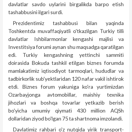
davlatlar savdo uylarini birgalikda barpo etish
tashabbusini ilgari surdi.
Prezidentimiz tashabbusi bilan yaqinda
Toshkentda muvaffaqiyatli o'tkazilgan Turkiy tilli
davlatlar Ishbilarmonlar kengashi majlisi va
Investitsiya forumi aynan shu maqsadga qaratilgan
edi. Turkiy kengashning yettinchi sammiti
doirasida Bokuda tashkil etilgan biznes forumda
mamlakatimiz iqtisodiyot tarmoqlari, hududlar va
tadbirkorlik sub'yektlaridan 120 nafar vakil ishtirok
etdi. Biznes forum yakuniga ko'ra yurtimizdan
Ozarbayjonga avtomobillar, maishiy texnika
jihozlari va boshqa tovarlar yetkazib berish
bo'yicha umumiy qiymati 430 million AQSh
dollaridan ziyod bo'lgan 75 ta shartnoma imzolandi.
Davlatimiz rahbari o'z nutqida yirik transport-