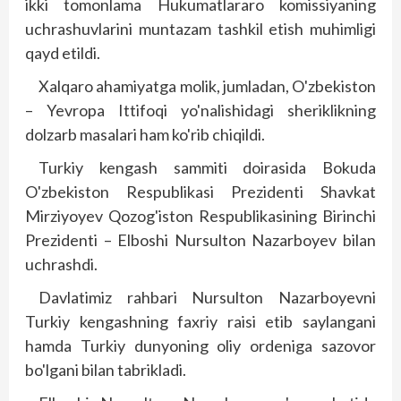
ikki tomonlama Hukumatlararo komissiyaning
uchrashuvlarini muntazam tashkil etish muhimligi
qayd etildi.
Xalqaro ahamiyatga molik, jumladan, O'zbekiston
– Yevropa Ittifoqi yo'nalishidagi sheriklikning
dolzarb masalari ham ko'rib chiqildi.
Turkiy kengash sammiti doirasida Bokuda
O'zbekiston Respublikasi Prezidenti Shavkat
Mirziyoyev Qozog'iston Respublikasining Birinchi
Prezidenti – Elboshi Nursulton Nazarboyev bilan
uchrashdi.
Davlatimiz rahbari Nursulton Nazarboyevni
Turkiy kengashning faxriy raisi etib saylangani
hamda Turkiy dunyoning oliy ordeniga sazovor
bo'lgani bilan tabrikladi.