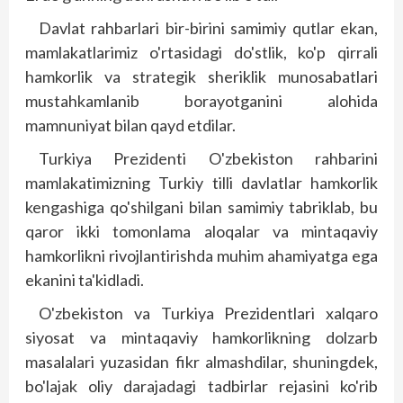
Davlat rahbarlari bir-birini samimiy qutlar ekan,
mamlakatlarimiz o'rtasidagi do'stlik, ko'p qirrali
hamkorlik va strategik sheriklik munosabatlari
mustahkamlanib borayotganini alohida
mamnuniyat bilan qayd etdilar.
Turkiya Prezidenti O'zbekiston rahbarini
mamlakatimizning Turkiy tilli davlatlar hamkorlik
kengashiga qo'shilgani bilan samimiy tabriklab, bu
qaror ikki tomonlama aloqalar va mintaqaviy
hamkorlikni rivojlantirishda muhim ahamiyatga ega
ekanini ta'kidladi.
O'zbekiston va Turkiya Prezidentlari xalqaro
siyosat va mintaqaviy hamkorlikning dolzarb
masalalari yuzasidan fikr almashdilar, shuningdek,
bo'lajak oliy darajadagi tadbirlar rejasini ko'rib