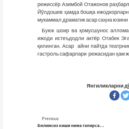
режиссёр Азимбой Отажонов раҳбар
Йўлдошев ҳамда бошқа ижодкорларни
мукаммал драматик асар саҳна юзини 
Буюк шоир ва қомусшунос аллома 
ижоди истеъдодли актёр Отабек Эг
қилинган. Асар айни пайтда театрни
гастроль сафарлари режасидан ҳам ж
Янгиликларни д
Continue
Previous
Билимсиз киши нима гапирса…
Reading