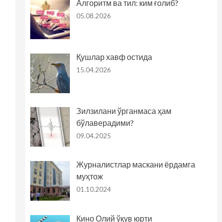
Алгоритм ва тил: ким ғолиб?
05.08.2026
Қушлар хавф остида
15.04.2026
Зилзилани ўрганмаса ҳам
бўлаверадими?
09.04.2025
Журналистлар маскани ёрдамга
муҳтож
01.10.2024
Кино Олий ўқув юрти