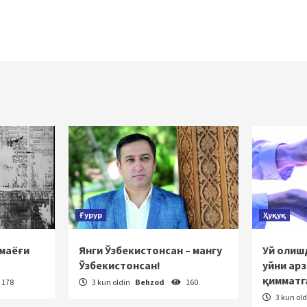
Ғурур
Ҳуқуқ
 маёғи
Янги Ўзбекистонсан – мангу
Уй олишд
Ўзбекистонсан!
уйни ар
қимматг
178
3 kun oldin
Behzod
160
3 kun ol