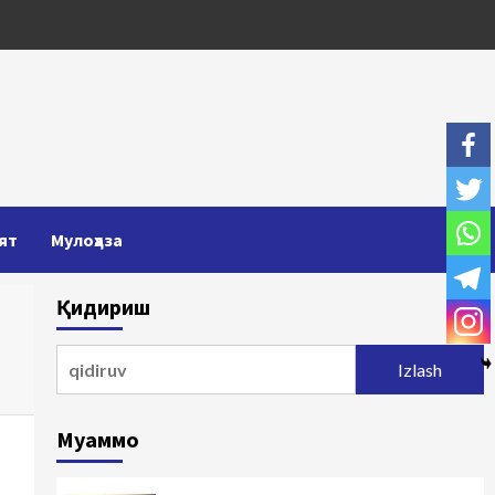
ят
Мулоҳаза
Қидириш
Qidirshish:
Муаммо