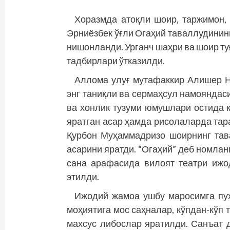
Хоразмда атоқли шоир, таржимон,
Эрниёзбек ўғли Огаҳий таваллудинин
нишонланди. Урганч шаҳри ва шоир ту
тадбирлари ўтказилди.
Аллома улуғ мутафаккир Алишер Н
энг таниқли ва сермаҳсул намояндас
ва хонлик тузуми юмушлари остида 
яратган асар ҳамда рисолаларда тар
Қурбон Муҳаммадризо шоирнинг тав
асарини яратди. “Огаҳий” деб номлан
сана арафасида вилоят театри ижо
этилди.
Ижодий жамоа ушбу маросимга пухт
моҳиятига мос саҳналар, кўпдан-кўп 
махсус либослар яратилди. Санъат 