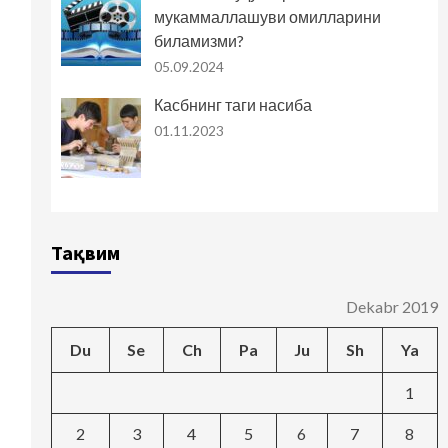
мукаммаллашуви омилларини
биламизми?
05.09.2024
Касбнинг таги насиба
01.11.2023
Тақвим
Dekabr 2019
Du
Se
Ch
Pa
Ju
Sh
Ya
1
2
3
4
5
6
7
8