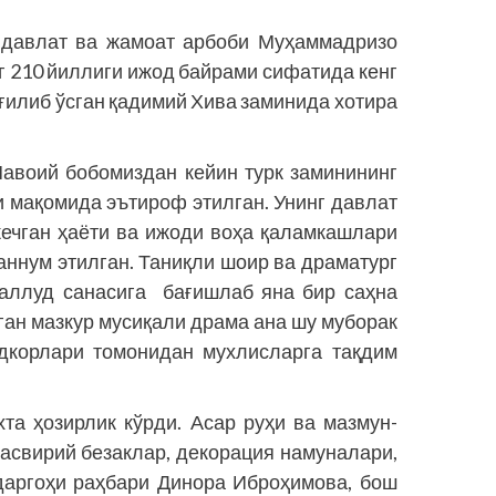
 давлат ва жамоат арбоби Муҳаммадризо
г 210 йиллиги ижод байрами сифатида кенг
ғилиб ўсган қадимий Хива заминида хотира
авоий бобомиздан кейин турк заминининг
и мақомида эътироф этилган. Унинг давлат
кечган ҳаёти ва ижоди воҳа қаламкашлари
аннум этилган. Таниқли шоир ва драматург
аллуд санасига бағишлаб яна бир саҳна
ган мазкур мусиқали драма ана шу муборак
дкорлари томонидан мухлисларга тақдим
а ҳозирлик кўрди. Асар руҳи ва мазмун-
тасвирий безаклар, декорация намуналари,
даргоҳи раҳбари Динора Иброҳимова, бош