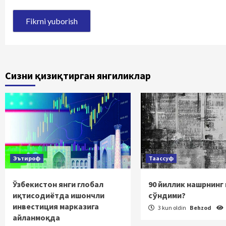
Сизни қизиқтирган янгиликлар
Эътироф
Таассуф
Ўзбекистон янги глобал
90 йиллик нашрнинг
иқтисодиётда ишончли
сўндими?
инвестиция марказига
3 kun oldin
Behzod
айланмоқда