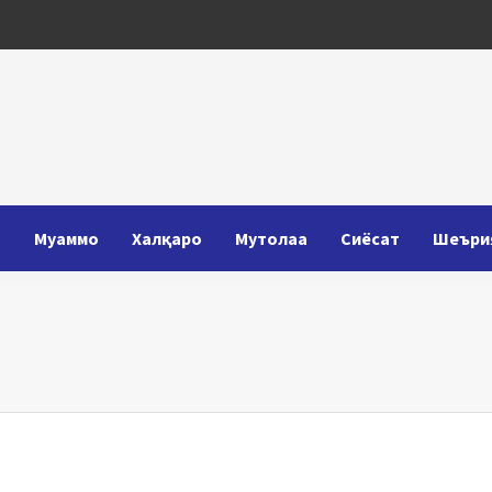
Т
Муаммо
Халқаро
Мутолаа
Сиёсат
Шеъри