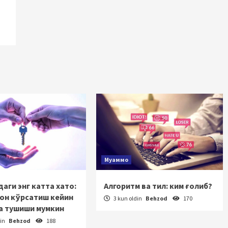
Муаммо
аги энг катта хато:
Алгоритм ва тил: ким ғолиб?
зон кўрсатиш кейин
3 kun oldin
Behzod
170
а тушиши мумкин
din
Behzod
188