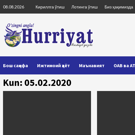
Skip
08.08.2026
Кириллга ўтиш
Лотинга ўтиш
Биз ҳақимизда
to
content
Бош саҳифа
Ижтимоий ҳаёт
Маънавият
ОАВ ва А
Kun: 05.02.2020