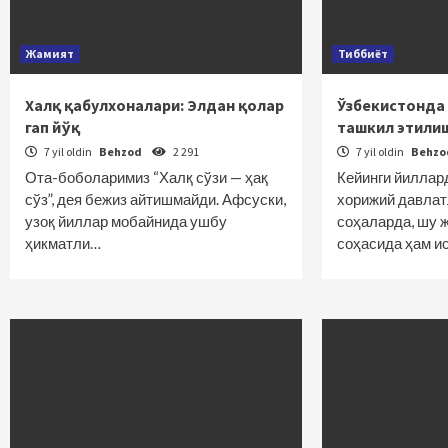
Жамият
Тиббиёт
Халқ қабулхоналари: Элдан қолар
Ўзбекистонда 
гап йўқ
ташкил этили
7 yil oldin
Behzod
2 291
7 yil oldin
Behz
Ота-боболаримиз “Халқ сўзи — ҳақ
Кейинги йиллар
сўз”, дея бежиз айтишмайди. Афсуски,
хорижий давлат
узоқ йиллар мобайнида ушбу
соҳаларда, шу 
ҳикматли…
соҳасида ҳам и