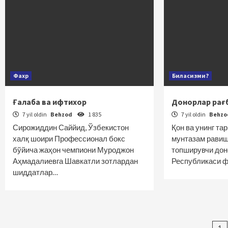
Фахр
Биласизми?
Ғалаба ва ифтихор
Донорлар рағ
7 yil oldin
Behzod
1 835
7 yil oldin
Behz
Сирожиддин Саййид, Ўзбекистон
Қон ва унинг та
халқ шоири Профессионал бокс
мунтазам равиш
бўйича жаҳон чемпиони Муроджон
топширувчи дон
Аҳмадалиевга Шавкатли зотлардан
Республикаси 
шиддатлар…
1