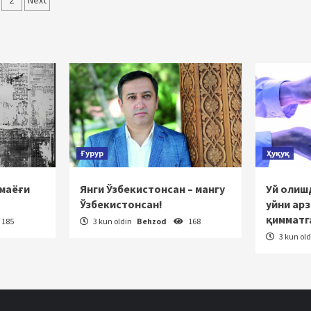
qolalar
2
Next
‘yicha
rakatlanish
Ғурур
Ҳуқуқ
 маёғи
Янги Ўзбекистонсан – мангу
Уй олишд
Ўзбекистонсан!
уйни ар
қимматг
185
3 kun oldin
Behzod
168
3 kun ol