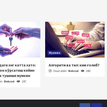
Муаммо
аги энг катта хато:
Алгоритм ва тил: ким ғолиб?
зон кўрсатиш кейин
3 kun oldin
Behzod
180
а тушиши мумкин
din
Behzod
197