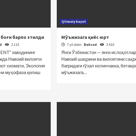
Ijtimoiy hayot
 боғи барпо этилди
Мўъжизага қиёс юрт
od
2 115
7 yil oldin
Behzod
3 410
NT” заводининг
Янги Ўзбекистон — янги ислоҳотлар
ида Навоий вилояти
Навоий шаҳрини ва вилоятини саҳр
рот хизмати, Экология
бағридаги гўзал келинчакка, бетакр
ни муҳофаза қилиш
мўъжизага…