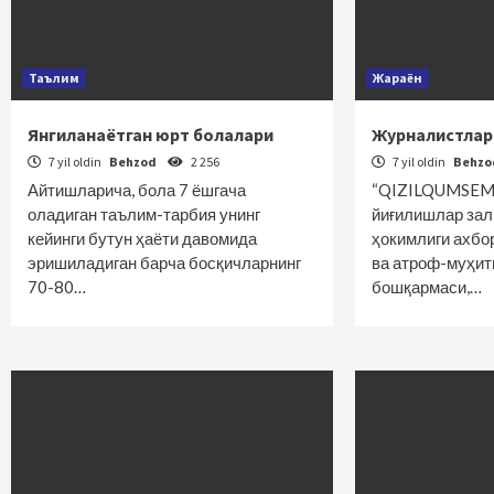
Таълим
Жараён
Янгиланаётган юрт болалари
Журналистлар
7 yil oldin
Behzod
2 256
7 yil oldin
Behz
Айтишларича, бола 7 ёшгача
“QIZILQUMSEME
оладиган таълим-тарбия унинг
йиғилишлар зал
кейинги бутун ҳаёти давомида
ҳокимлиги ахбо
эришиладиган барча босқичларнинг
ва атроф-муҳит
70-80…
бошқармаси,…