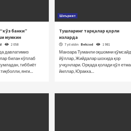
Шеърият
“кўз банки”
Тушларинг тарқалар қорли
ши мумкин
изларда
od
2 058
7 yil oldin
Behzod
1 981
да давлатимиз
Манзара Туманли оқшомни қўмсай
лар билан кўплаб
йўллар, Жийдалар шохида қор
жумладан, тиббиёт
учқунлари. Орқада қолади қўл етма
стиқболли, янги…
йиллар, Юракка…