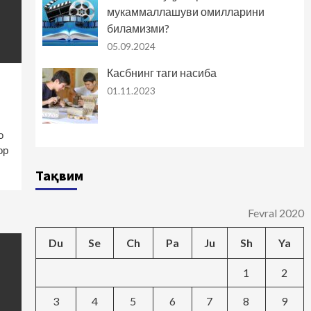
мукаммаллашуви омилларини
биламизми?
05.09.2024
Касбнинг таги насиба
01.11.2023
о
ор
Тақвим
Fevral 2020
Du
Se
Ch
Pa
Ju
Sh
Ya
1
2
3
4
5
6
7
8
9