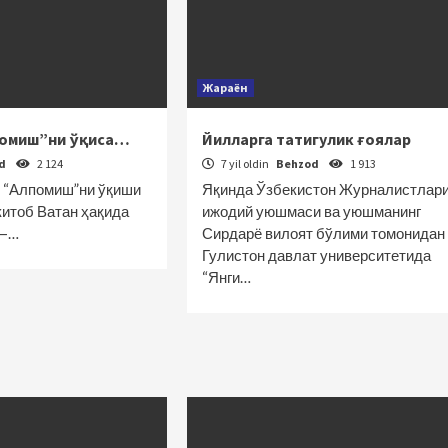
Жараён
помиш”ни ўқиса…
Йилларга татигулик ғоялар
od
2 124
7 yil oldin
Behzod
1 913
к “Алпомиш”ни ўқиши
Яқинда Ўзбекистон Журналистлар
 китоб Ватан ҳақида
ижодий уюшмаси ва уюшманинг
 —…
Сирдарё вилоят бўлими томонидан
Гулистон давлат университетида
“Янги…