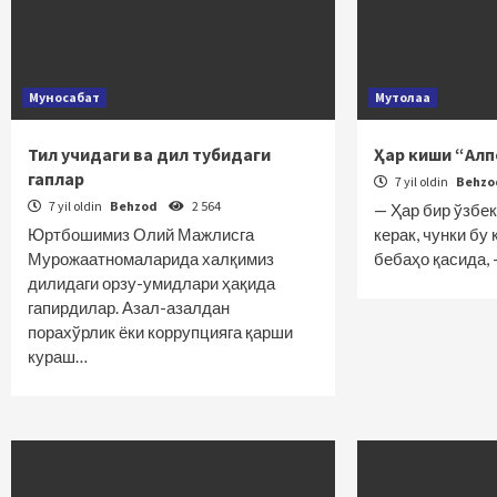
Муносабат
Мутолаа
Тил учидаги ва дил тубидаги
Ҳар киши “Ал
гаплар
7 yil oldin
Behz
7 yil oldin
Behzod
2 564
— Ҳар бир ўзбе
Юртбошимиз Олий Мажлисга
керак, чунки бу
Мурожаатномаларида халқимиз
бебаҳо қасида,
дилидаги орзу-умидлари ҳақида
гапирдилар. Азал-азалдан
порахўрлик ёки коррупцияга қарши
кураш…