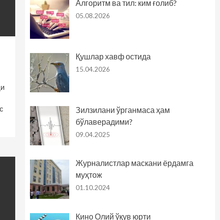
Алгоритм ва тил: ким ғолиб?
05.08.2026
Қушлар хавф остида
15.04.2026
ди
с
Зилзилани ўрганмаса ҳам
бўлаверадими?
09.04.2025
Журналистлар маскани ёрдамга
муҳтож
01.10.2024
Кино Олий ўқув юрти