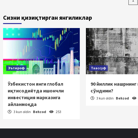
Ma
bo
Сизни қизиқтирган янгиликлар
ha
Эътироф
Таассуф
Ўзбекистон янги глобал
90 йиллик нашрнинг
иқтисодиётда ишончли
сўндими?
инвестиция марказига
3 kun oldin
Behzod
айланмоқда
3 kun oldin
Behzod
253