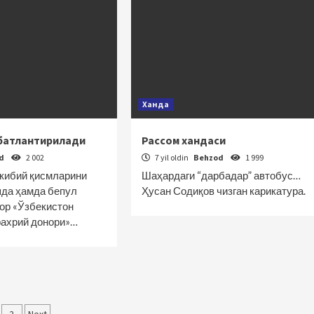
Ханда
батлантирилади
Рассом хандаси
od
2 002
7 yil oldin
Behzod
1 999
ркибий қисм­ларини
Шаҳардаги “дарбадар” автобус…
да ҳамда бепул
Ҳусан Содиқов чизган карикатура.
ор «Ўзбекистон
фахрий донори»…