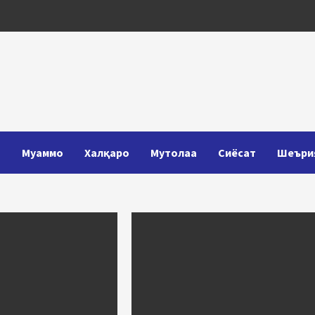
Т
Муаммо
Халқаро
Мутолаа
Сиёсат
Шеъри