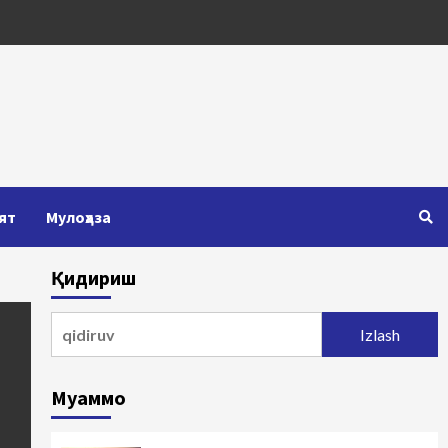
ят
Мулоҳаза
Қидириш
Qidirshish:
Муаммо