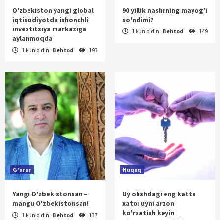
O'zbekiston yangi global
90 yillik nashrning mayog'i
iqtisodiyotda ishonchli
so'ndimi?
investitsiya markaziga
1 kun oldin
Behzod
149
aylanmoqda
1 kun oldin
Behzod
193
G'urur
Huquq
Yangi O'zbekistonsan –
Uy olishdagi eng katta
mangu O'zbekistonsan!
xato: uyni arzon
ko'rsatish keyin
1 kun oldin
Behzod
137