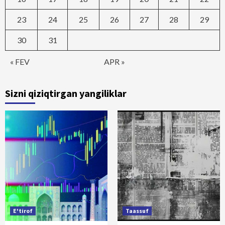
23
24
25
26
27
28
29
30
31
« FEV
APR »
Sizni qiziqtirgan yangiliklar
E'tirof
Taassuf