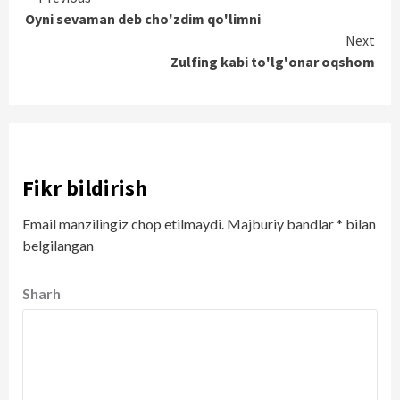
Continue
Oyni sevaman deb cho'zdim qo'limni
Reading
Next
Zulfing kabi to'lg'onar oqshom
Fikr bildirish
Email manzilingiz chop etilmaydi.
Majburiy bandlar
*
bilan
belgilangan
Sharh