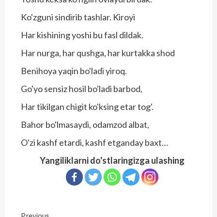
Ko'zguni sindirib tashlar. Kiroyi
Har kishining yoshi bu fasl dildak.
Har nurga, har qushga, har kurtakka shod
Benihoya yaqin bo'ladi yiroq.
Go'yo sensiz hosil bo'ladi barbod,
Har tikilgan chigit ko'ksing etar tog'.
Bahor bo'lmasaydi, odamzod albat,
O'zi kashf etardi, kashf etganday baxt…
Yangiliklarni do'stlaringizga ulashing
Previous