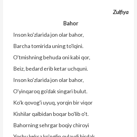
Zulfiya
Bahor
Inson ko'zlarida jon olar bahor,
Barcha tomirida uning to'lqini.
O'tmishning behuda oni kabi qor,
Beiz, bedard erib ketar uchquni.
Inson ko'zlarida jon olar bahor,
O'yinqaroq go'dak singari bulut.
Ko'k qovog'i uyuq, yorqin bir viqor
Kishilar qalbidan boqar bo'lib o't.
Bahorning sehrgar boqiy chiroyi
Yoshu keksa ko'nglin ovlaydi birdak.