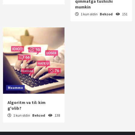
qimmatga tushishi
mumkin
1 kun oldin
Behzod
151
Muammo
Algoritm va til: kim
g'olib?
1 kun oldin
Behzod
138