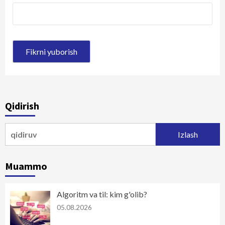
Qidirish
Qidirshish:
Muammo
Algoritm va til: kim g'olib?
05.08.2026