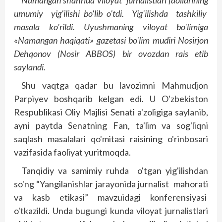
Namangan shahrida viloyat jurnalistlari faollarining
umumiy yig'ilishi bo'lib o'tdi. Yig'ilishda tashkiliy
masala ko'rildi. Uyushmaning viloyat bo'limiga
«Namangan haqiqati» gazetasi bo'lim mudiri Nosirjon
Dehqonov (Nosir ABBOS) bir ovozdan rais etib
saylandi.
Shu vaqtga qadar bu lavozimni Mahmudjon
Parpiyev boshqarib kelgan edi. U O'zbekis­ton
Respublikasi Oliy Majlisi Senati a'zoligiga saylanib,
ayni paytda Senatning Fan, ta'lim va sog'liqni
saqlash masalalari qo'mitasi raisining o'rinbosari
vazifasida faoliyat yuritmoqda.
Tanqidiy va samimiy ruhda o'tgan yig'ilishdan
so'ng “Yangilanishlar jarayonida jurnalist mahorati
va kasb etikasi” mavzuidagi konferensiyasi
o'tkazildi. Unda bugungi kunda viloyat jurnalistlari