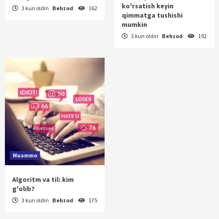
ko'rsatish keyin
3 kun oldin
Behzod
162
qimmatga tushishi
mumkin
3 kun oldin
Behzod
192
Muammo
Algoritm va til: kim
g'olib?
3 kun oldin
Behzod
175