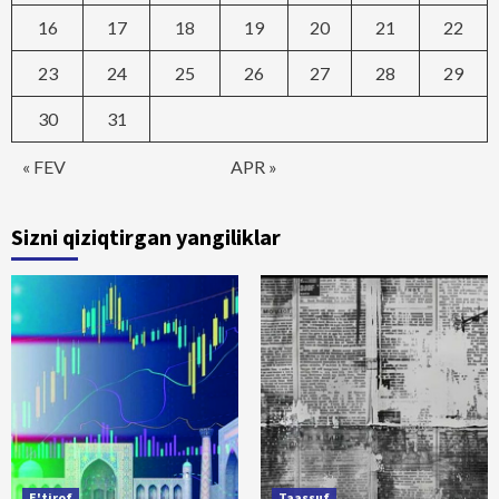
16
17
18
19
20
21
22
23
24
25
26
27
28
29
30
31
« FEV
APR »
Sizni qiziqtirgan yangiliklar
E'tirof
Taassuf