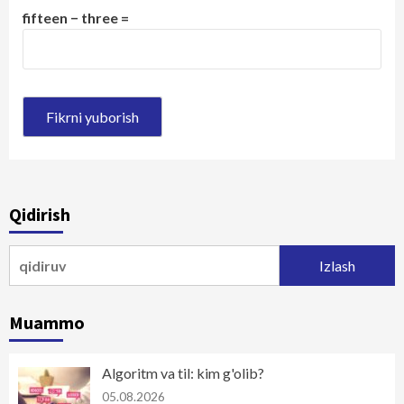
fifteen − three =
Qidirish
Qidirshish:
Muammo
Algoritm va til: kim g'olib?
05.08.2026