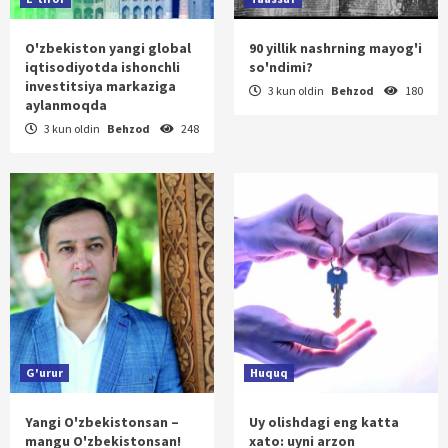
O'zbekiston yangi global
90 yillik nashrning mayog'i
iqtisodiyotda ishonchli
so'ndimi?
investitsiya markaziga
3 kun oldin
Behzod
180
aylanmoqda
3 kun oldin
Behzod
248
G'urur
Huquq
Yangi O'zbekistonsan –
Uy olishdagi eng katta
mangu O'zbekistonsan!
xato: uyni arzon