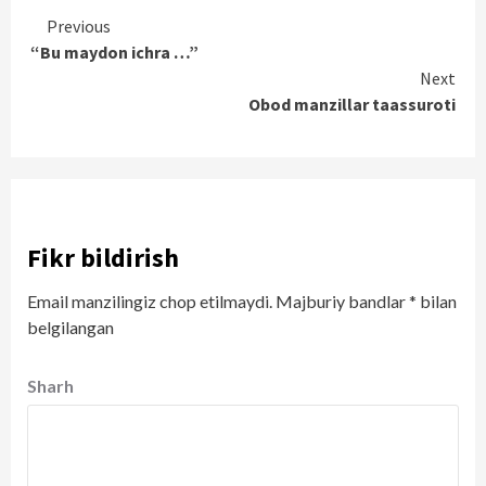
Continue
Previous
“Bu maydon ichra …”
Reading
Next
Obod manzillar taassuroti
Fikr bildirish
Email manzilingiz chop etilmaydi.
Majburiy bandlar
*
bilan
belgilangan
Sharh