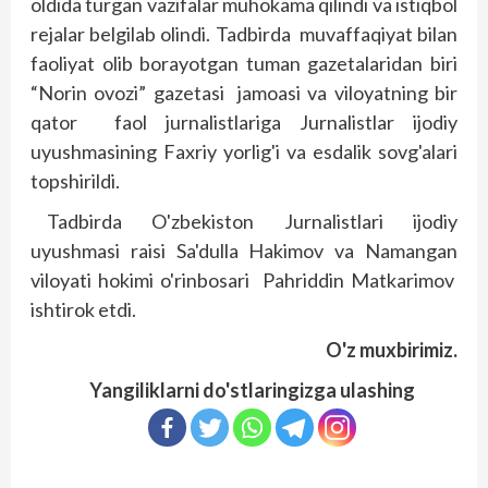
oldida turgan vazifalar muhokama qilindi va istiqbol
rejalar belgilab olindi. Tadbirda muvaffaqiyat bilan
faoliyat olib borayotgan tuman gazetalaridan biri
“Norin ovozi” gazetasi jamoasi va viloyatning bir
qator faol jurnalistlariga Jurnalistlar ijodiy
uyushmasining Faxriy yorlig'i va esdalik sovg'alari
topshirildi.
Tadbirda O'zbekiston Jurnalistlari ijodiy
uyushmasi raisi Sa'dulla Hakimov va Namangan
viloyati hokimi o'rinbosari Pahriddin Matkarimov
ishtirok etdi.
O'z muxbirimiz.
Yangiliklarni do'stlaringizga ulashing