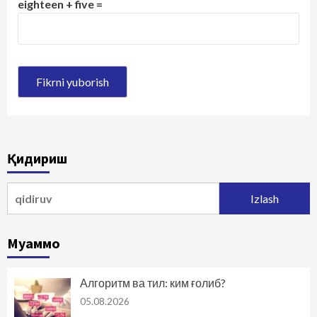
eighteen + five =
Қидириш
Qidirshish:
Муаммо
Алгоритм ва тил: ким ғолиб?
05.08.2026