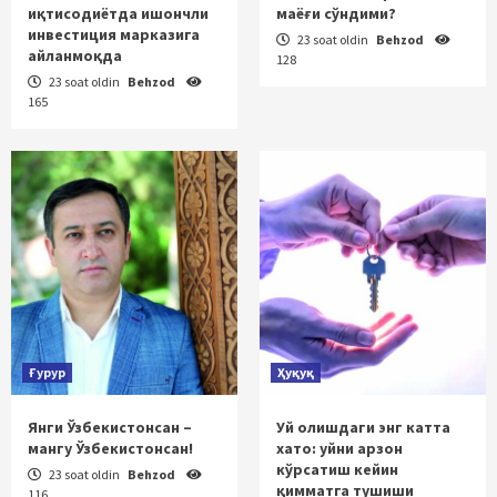
иқтисодиётда ишончли
маёғи сўндими?
инвестиция марказига
23 soat oldin
Behzod
айланмоқда
128
23 soat oldin
Behzod
165
Ғурур
Ҳуқуқ
Янги Ўзбекистонсан –
Уй олишдаги энг катта
мангу Ўзбекистонсан!
хато: уйни арзон
кўрсатиш кейин
23 soat oldin
Behzod
қимматга тушиши
116