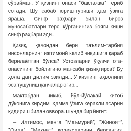
сўрайман. У қизнинг онаси “баклажка” териб
сотади. Шу сабаб юриш-туриши ҳам ўзига
яраша. Синф раҳбари билан бироз
муносабатлари терс, кўрганингиз бояги киши
синф раҳбари эди…
Қизиқ, қачондан бери таълим-тарбия
инсонларнинг ижтимоий келиб чиқишига қараб
берилаётган бўлса? Устозларни ўқувчи ота-
онасининг бойлиги-ю мансаби қизиқтирса? Бу
ҳолатдан дилим эзилди… У қизнинг аҳволини
эса тушуниш қанчалар оғир…
Мактабдан чиқиб, йўл-йўлакай китоб
дўконига кирдим. Ҳамма ўзига керакли асарни
қидириш билан оввора. Шунда бир йигит:
— Илтимос, менга “Маъмурий”, “Жиноят”,
“Оила”, “Меҳнат” кодексларини берсангиз.