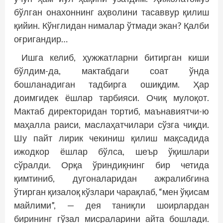
бўлган онахоннинг аҳволини тасаввур қилиш
қийин. Кўнглидан нималар ўтмади экан? Қалби
оғригандир…
Ишга келиб, ҳужжатларни битирган киши
бўлдим-да, мактабдаги соат ўнда
бошланадиган тадбирга ошиқдим. Ҳар
доимгидек ёшлар тарбияси. Очиқ мулоқот.
Мактаб директоридан тортиб, маънавиятчи-ю
маҳалла раиси, маслаҳатчилари сўзга чиқди.
Шу пайт лирик чекиниш қилиш мақсадида
ижодкор ёшлар бўлса, шеър ўқишлари
сўралди. Орқа ўриндиқнинг бир четида
қимтиниб, дугоналаридан ажралибгина
ўтирган қизалоқ кўзлари чарақлаб, “мен ўқисам
майлими”, — дея таниқли шоирлардан
бирининг гўзал мисраларини айта бошлади.