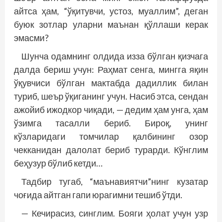
айтса ҳам, “ўқитувчи, устоз, муаллим”, деган
буюк зотлар уларни маънан қўллаши керак
эмасми?
Шунча одамнинг олдида изза бўлган қизчага
далда бериш учун: Раҳмат сенга, мингга яқин
ўқувчиси бўлган мактабда дадиллик билан
туриб, шеър ўқиганинг учун. Насиб этса, сендан
ажойиб ижодкор чиқади, — дедим ҳам унга, ҳам
ўзимга тасалли бериб. Бироқ, унинг
кўзларидаги томчилар қалбининг озор
чекканидан далолат бериб турарди. Кўнглим
беҳузур бўлиб кетди…
Тадбир тугаб, “маънавиятчи”нинг кузатар
чоғида айтган гапи юрагимни тешиб ўтди.
— Кечирасиз, синглим. Бояги ҳолат учун узр