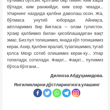
пулимиз бўлсин. Қолгани бир тийин! Ким хафа
бўлади, ким ранжийди, ким озор чекади…
Уларнинг наздида қалбни даволаш осон. Жа,
бўлмаса унутиб юборади. Айниқса,
аёлларимиз бир йиғласа — олам гулистон.
Ҳозир қалбимиз билан ҳисоблашадиган вақт
эмас. Биз пул топишимиз, янада кўп топишимиз
керак. Ахир, Қалбни яралаб, тузатишимиз, тугаб
қолса Меҳр сотиб олишимиз керак-ку… Улар
топилади, сотилади. Фақат… Фақат… пулимиз
бўлса бўлгани…
Дилноза Абдуҳамидова.
Янгиликларни дўстларингизга улашинг