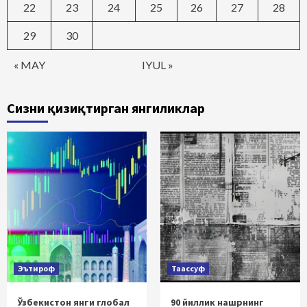
22
23
24
25
26
27
28
29
30
« MAY
IYUL »
Сизни қизиқтирган янгиликлар
Эътироф
Таассуф
Ўзбекистон янги глобал
90 йиллик нашрнинг