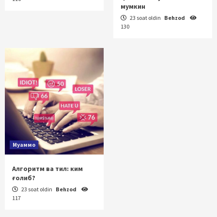
мумкин
23 soat oldin
Behzod
130
Муаммо
Алгоритм ва тил: ким
ғолиб?
23 soat oldin
Behzod
117