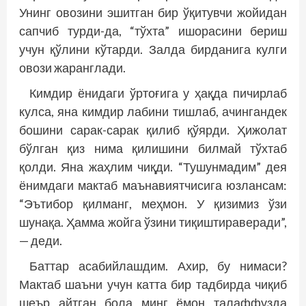
Унинг овозини эшитган бир ўқитувчи жойидан
сапчиб турди-да, “тўхта” ишорасини бериш
учун қўлини кўтарди. Залда бирданига кулги
овози жаранг­лади.
Кимдир ёнидаги ўртоғига у ҳақда пичирлаб
кулса, яна кимдир лабини тишлаб, ачингандек
бошини сарак-сарак қилиб қўярди. Ҳижолат
бўлган қиз нима қилишини билмай тўхтаб
қолди. Яна жаҳлим чиқди. “Тушунмадим” дея
ёнимдаги мактаб маънавиятчисига юзлансам:
“Эътибор қилманг, меҳмон. У қизимиз ўзи
шунақа. Ҳамма жойга ўзини тиқиштираверади”,
— деди.
Баттар асабийлашдим. Ахир, бу нимаси?
Мактаб шаъни учун катта бир тадбирда чиқиб
шеър айтган бола минг ёмон талаффузда