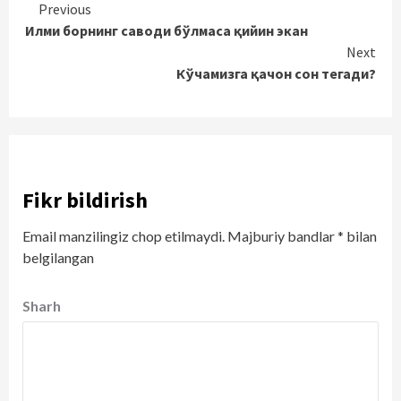
Continue
Previous
Илми борнинг саводи бўлмаса қийин экан
Reading
Next
Кўчамизга қачон сон тегади?
Fikr bildirish
Email manzilingiz chop etilmaydi.
Majburiy bandlar
*
bilan
belgilangan
Sharh