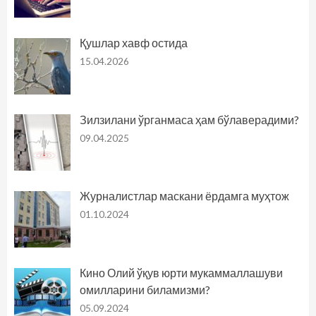
Қушлар хавф остида
15.04.2026
Зилзилани ўрганмаса ҳам бўлаверадими?
09.04.2025
Журналистлар маскани ёрдамга муҳтож
01.10.2024
Кино Олий ўқув юрти мукаммаллашуви
омилларини биламизми?
05.09.2024