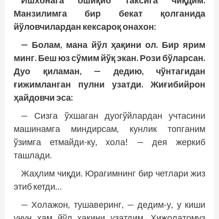
Ишхонага ошиқиб таксига чиқдим.
Манзилимга бир бекат қолганида
йўловчилардан кексароқ онахон:
— Болам, мана йўл ҳақини ол. Бир ярим
минг. Беш юз сўмим йўқ экан. Рози бўларсан.
Дуо қиламан, — дедию, чўнтагидан
ғижимланган пулни узатди. Жиғибийрон
ҳайдовчи эса:
— Сизга ўхшаган дуогўйлардан учтасини
машинамга миндирсам, кунлик топганим
ўзимга етмайди-ку, хола! — дея жеркиб
ташлади.
Жаҳлим чиқди. Юрагимнинг бир четлари жиз
этиб кетди…
— Холажон, тушаверинг, — дедим-у, у киши
учун ҳам йўл ҳақини узатдим. Ҳижолатомуз