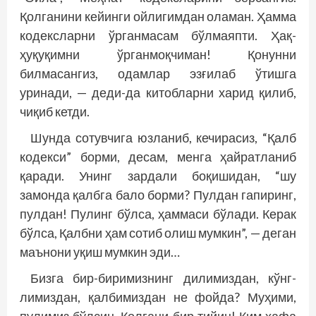
Қолганини кейинги ойлигимдан оламан. Ҳамма
кодексларни ўрганмасам бўлмаяпти. Ҳақ-
ҳуқуқимни ўрганмоқчиман! Қонунни
билмасангиз, одамлар эзғилаб ўтишга
уринади, — деди-да китобларни харид қилиб,
чиқиб кетди.
Шунда сотувчига юзланиб, кечирасиз, “Қалб
кодекси” борми, десам, менга ҳайратланиб
қаради. Унинг зардали боқишидан, “шу
замонда қалбга бало борми? Пулдан гапиринг,
пулдан! Пулинг бўлса, ҳаммаси бўлади. Керак
бўлса, Қалбни ҳам сотиб олиш мумкин”, — деган
маънони уқиш мумкин эди…
Бизга бир-биримизнинг дилимиздан, кўнг­
лимиздан, қалбимиздан не фойда? Муҳими,