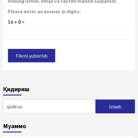
mening ismim, email va saytim manzili saqlansin.
Please enter an answer in digits:
16 + 8 =
Қидириш
Qidirshish:
Муаммо