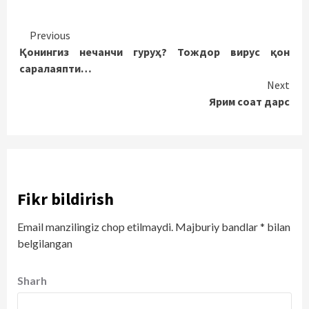
Continue
Previous
Қонингиз нечанчи гуруҳ? Тождор вирус қон
Reading
саралаяпти…
Next
Ярим соат дарс
Fikr bildirish
Email manzilingiz chop etilmaydi.
Majburiy bandlar
*
bilan
belgilangan
Sharh