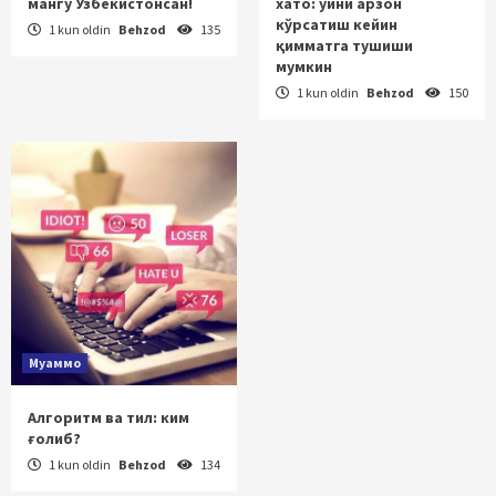
мангу Ўзбекистонсан!
хато: уйни арзон
кўрсатиш кейин
1 kun oldin
Behzod
135
қимматга тушиши
мумкин
1 kun oldin
Behzod
150
Муаммо
Алгоритм ва тил: ким
ғолиб?
1 kun oldin
Behzod
134