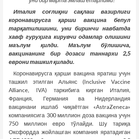
уни бир марта эмлаш етарлими?
Италия соғлиқни сақлаш вазирлиги
коронавирусга қарши вакцина бепул
тарқатилишини, уни биринчи навбатда
хавф гуруҳига кирувчи одамлар олишини
маълум қилди. Маълум бўлишича,
вакцинанинг бир дозаси таннархи 2,5
еврони ташкил қилади.
Коронавирусга қарши вакцина яратиш учун
ташкил этилган Альянс (Inclusive Vaccine
Alliance, IVA) таркибига кирган Италия,
Франция, Германия ва Нидерландия
вакцинани ишлаб чиқаётган «AstraZeneca»
компаниясига 300 миллион доза вакцина учун
750 миллион евро тўлайди. Шу тариқа
Оксфордда жойлашган компания яратадиган