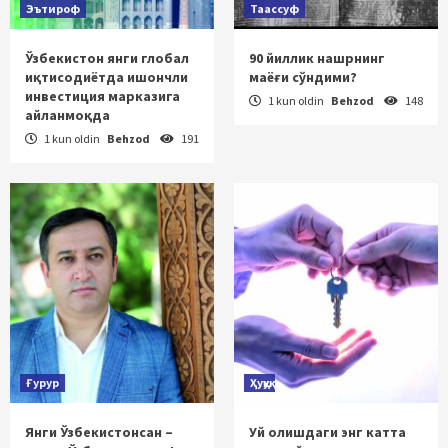
Эътироф
Таассуф
Ўзбекистон янги глобал
90 йиллик нашрнинг
иқтисодиётда ишончли
маёғи сўндими?
инвестиция марказига
1 kun oldin
Behzod
148
айланмоқда
1 kun oldin
Behzod
191
Ғурур
Ҳуқуқ
Янги Ўзбекистонсан –
Уй олишдаги энг катта