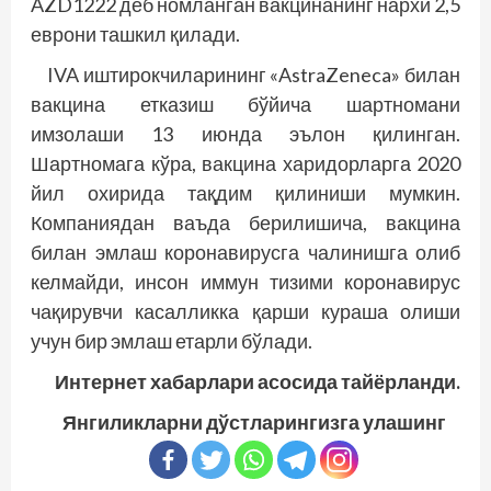
AZD1222 деб номланган вакцинанинг нархи 2,5
еврони ташкил қилади.
IVA иштирокчиларининг «AstraZeneca» билан
вакцина етказиш бўйича шартномани
имзолаши 13 июнда эълон қилинган.
Шартномага кўра, вакцина харидорларга 2020
йил охирида тақдим қилиниши мумкин.
Компания­­дан ваъда берилишича, вакцина
билан эмлаш коронавирусга чалинишга олиб
келмайди, инсон иммун тизими коронавирус
чақирувчи касалликка қарши кураша олиши
учун бир эмлаш етарли бўлади.
Интернет хабарлари асосида тайёрланди.
Янгиликларни дўстларингизга улашинг