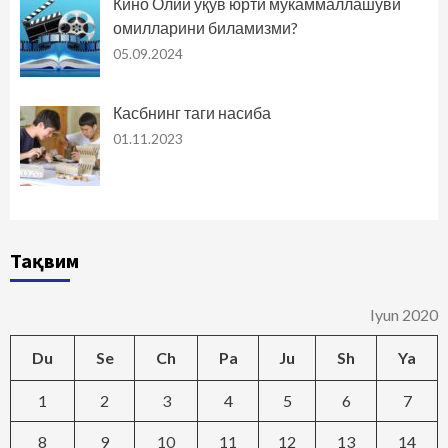
Кино Олий ўқув юрти мукаммаллашуви
омилларини биламизми?
05.09.2024
Касбнинг таги насиба
01.11.2023
Тақвим
Iyun 2020
Du
Se
Ch
Pa
Ju
Sh
Ya
1
2
3
4
5
6
7
8
9
10
11
12
13
14