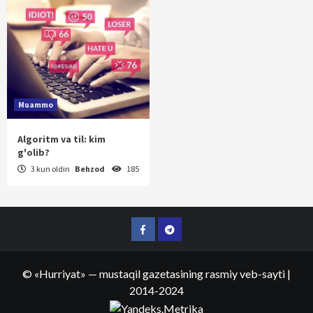
Muammo
Algoritm va til: kim
g'olib?
3 kun oldin
Behzod
185
Facebook
Telegram
©
«Hurriyat»
— mustaqil gazetasining rasmiy veb-sayti
|
2014-2024