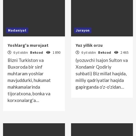
Madaniyat
Jarayon
Yoshlarg'a murojaat
Yuz yillik orzu
6 yil oldin
Behzod
1 890
6 yil oldin
Behzod
2 465
Bizni Turkiston va
(yozuvchi Isajon Sulton va
Buxoroda bir sinf
Xondamir Qodiriy
muhtaram yoshlar
suhbati) Biz millat haqida,
mavjuddurki, hukumat
milliy qadriyatlar haqida
mahkamalarinda
gapirganda o'z-o'zidan…
tijoratxona, bonka va
korxonalarg'a…