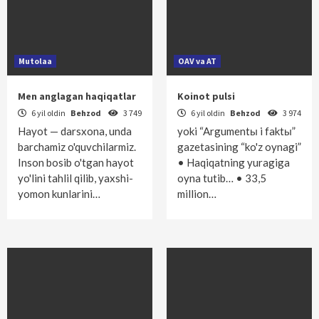
Mutolaa
OAV va AT
Men anglagan haqiqatlar
Koinot pulsi
6 yil oldin
Behzod
3 749
6 yil oldin
Behzod
3 974
Hayot — darsxona, unda
yoki “Argumentы i faktы”
barchamiz o'quvchilarmiz.
gazetasining “ko'z oynagi”
Inson bosib o'tgan hayot
• Haqiqatning yuragiga
yo'lini tahlil qilib, yaxshi-
oyna tutib… • 33,5
yomon kunlarini…
million…