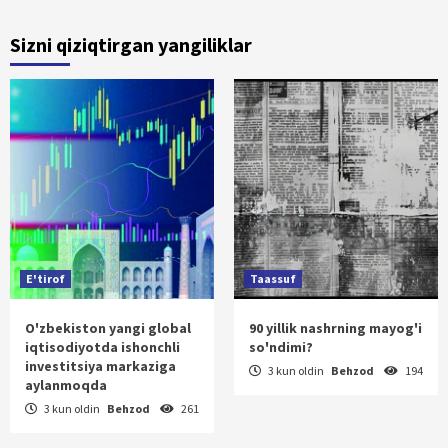
Sizni qiziqtirgan yangiliklar
E'tirof
Taassuf
O'zbekiston yangi global
90 yillik nashrning mayog'i
iqtisodiyotda ishonchli
so'ndimi?
investitsiya markaziga
3 kun oldin
Behzod
194
aylanmoqda
3 kun oldin
Behzod
261