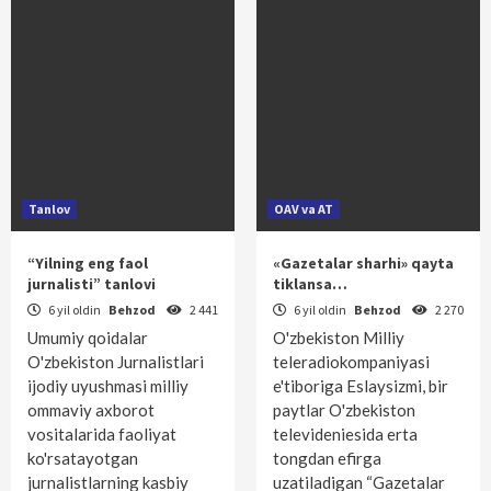
Tanlov
OAV va AT
“Yilning eng faol
«Gazetalar sharhi» qayta
jurnalisti” tanlovi
tiklansa…
6 yil oldin
Behzod
2 441
6 yil oldin
Behzod
2 270
Umumiy qoidalar
O'zbekiston Milliy
O'zbekiston Jurnalistlari
teleradiokompaniyasi
ijodiy uyushmasi milliy
e'tiboriga Eslaysizmi, bir
ommaviy axborot
paytlar O'zbekiston
vositalarida faoliyat
televideniesida erta
ko'rsatayotgan
tongdan efirga
jurnalistlarning kasbiy
uzatiladigan “Gazetalar