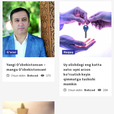
G'urur
Huquq
Yangi O'zbekistonsan –
Uy olishdagi eng katta
mangu O'zbekistonsan!
xato: uyni arzon
ko'rsatish keyin
3 kun oldin
Behzod
173
qimmatga tushishi
mumkin
3 kun oldin
Behzod
204