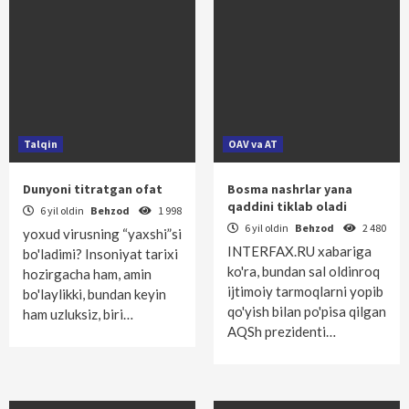
Talqin
OAV va AT
Dunyoni titratgan ofat
Bosma nashrlar yana
qaddini tiklab oladi
6 yil oldin
Behzod
1 998
6 yil oldin
Behzod
2 480
yoxud virusning “yaxshi”si
INTERFAX.RU xabariga
bo'ladimi? Insoniyat tarixi
ko'ra, bundan sal oldinroq
hozirgacha ham, amin
ijtimoiy tarmoqlarni yopib
bo'laylikki, bundan keyin
qo'yish bilan po'pisa qilgan
ham uzluksiz, biri…
AQSh prezidenti…