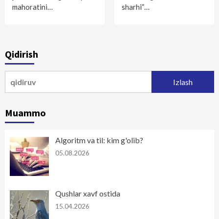
mahoratini…
sharhi”…
Qidirish
Qidirshish:
Muammo
Algoritm va til: kim g'olib?
05.08.2026
Qushlar xavf ostida
15.04.2026