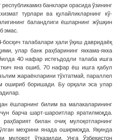
г республикамиз банклари орасида ўзининг
 хизмат турлари ва қулайликларнинг кў­
нлигининг баландлиги ёшларнинг жўшқин
б эмас.
 4-босқич талабалари ҳали ўқиш давридаёқ
ими, улар банк раҳбарининг яккама-якка
 йилда 40 нафар истеъдодли талаба ишга
аткич яна ошиб, 70 нафар ёш ишга қабул
таълим жараёнларини тўхтатмай, параллел
м ошириб боришади. Бу орқали эса улар
тадилар.
дан ёшларнинг билим ва малакаларининг
чун барча шарт-ша­роитлар яратилмоқда.
а раҳбарият билан очиқ мулоқотларнинг
бўлган меҳрини янада оширмоқда. Яқинда
 мулоқот ўтказилди. Унга Ўзбекистон