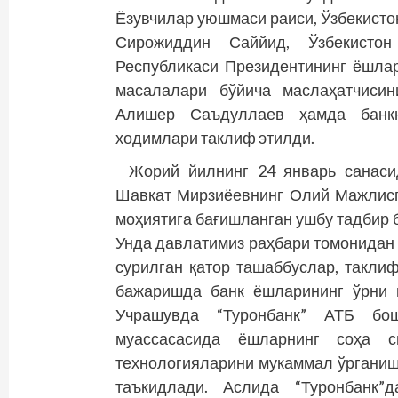
Ёзувчилар уюшмаси раиси, Ўзбекис­т
Сирожиддин Саййид, Ўзбекистон
Республикаси Президентининг ёшлар
масалалари бўйича маслаҳатчисин
Алишер Саъдуллаев ҳамда банкн
ходимлари таклиф этилди.
Жорий йилнинг 24 январь санаси
Шавкат Мирзиёевнинг Олий Мажлисг
моҳиятига бағиш­ланган ушбу тадбир
Унда давлатимиз раҳбари томонидан 
сурилган қатор ташаб­буслар, такл
бажаришда банк ёшларининг ўрни 
Учрашувда “Туронбанк” АТБ бо
муассасасида ёшларнинг соҳа с
технологияларини мукаммал ўрганиш
таъкидлади. Аслида “Туронбанк”