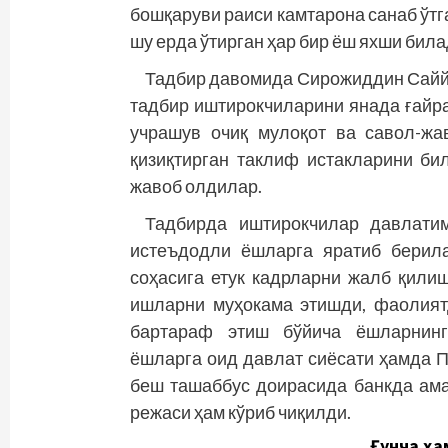
бошқаруви раиси камтарона санаб ўтга
шу ерда ўтирган ҳар бир ёш яхши била
Тадбир давомида Сирожиддин Сайй
тадбир иштирокчиларини янада ғайр
учрашув очиқ мулоқот ва савол-жа
қизиқтирган таклиф истакларини б
жавоб олдилар.
Тадбирда иштирокчилар давлати
истеъдодли ёшларга яратиб берила
соҳасига етук кадрларни жалб қили
ишларни муҳокама этишди, фаолият
бартараф этиш бў­йича ёшларнинг
ёшларга оид давлат сиёсати ҳамда 
беш ташаббус доирасида банкда ам
режаси ҳам кўриб чиқилди.
Ғунча ҳа