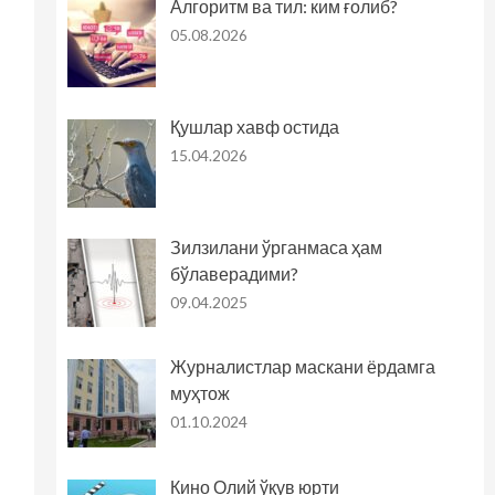
Алгоритм ва тил: ким ғолиб?
05.08.2026
Қушлар хавф остида
15.04.2026
Зилзилани ўрганмаса ҳам
бўлаверадими?
09.04.2025
Журналистлар маскани ёрдамга
муҳтож
01.10.2024
Кино Олий ўқув юрти