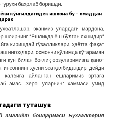
 гуруҳи баҳолаб боришди.
 ёки кўнгилдагидек ишхона бу – омаддан
дарак
уҳбатлашар, эканмиз улардаги мардона,
иёр шоирнинг “Ёшликда ёш бўлган яхшидир”
18га киришдай гўзал­ликлари, ҳаётга фақат
таш нигоҳлари, осмонни қўлимда кўтараман
ги кун билан боғлиқ орзуларимизга қанот
н, инсоннинг ҳусни эса қалбидандир, дей­ди
г қалбига айланган ёшларимиз эртага
жаб эмас. Зеро, уларнинг ҳаммаси умид
тадаги
туташув
й
амалиёт
бошқармаси
Бухгалтерия