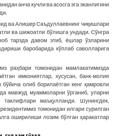
нидан анча кучли ва асосга эга эканлигини
ди.
ид ва Алишер Саъдуллаевнинг чиқишлари
атли ва шижоатли бўлишга ундади. Сўнгра
воб тарзда давом этиб, ёшлар ўзларини
илдириши баробарида кўплаб саволларига
миз раҳбари томонидан мамлакатимизда
ётган имкониятлар, хусусан, банк-молия
ш бўйича олиб борилаётган кенг қамровли
да мавжуд муаммоларни ўрганиб, уларни
 таклифлари маъқулланди. Шунингдек,
Президентимиз томонидан илгари сурилган
алга оширилиши лозим бўлган ҳаракатлар
м, гул ҳам гўзал