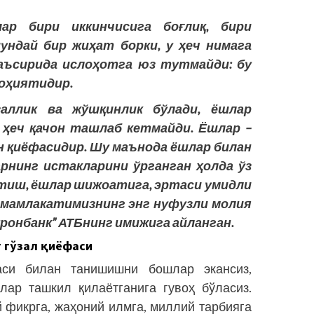
ар бири иккинчисига боғлиқ, бири
ундай бир жиҳат борки, у ҳеч нимага
аъсирида ислоҳотга юз тутмайди: бу
лоҳиятидир.
аллик ва жўшқинлик бўлади, ёшлар
 ҳеч қачон ташлаб кетмайди. Ёшлар –
 қиёфасидир. Шу маънода ёшлар билан
рнинг истакларини ўрганган ҳолда ўз
иш, ёшлар шижоатига, эртаси умидли
 мамлакатимизнинг энг нуфузли молия
уронбанк” АТБнинг имижига айланган.
г
гўзал
қиёфаси
аси билан танишишни бошлар экансиз,
ар ташкил қилаётганига гувоҳ бўласиз.
 фикрга, жаҳоний илмга, миллий тарбияга