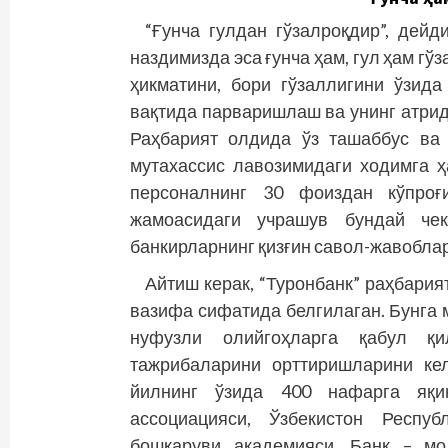
“Ғунча гулдан гўзалроқдир”, дей­
наздимизда эса ғунча ҳам, гул ҳам гўз
ҳикматини, бори гўзаллигини ўзид
вақтида парваришлаш ва унинг атри
Раҳбарият олдида ўз ташаббус ва
мутахассис лавозимидаги ходимга 
персоналнинг 30 фоиздан кўпроғ
жамоасидаги учрашув бундай чек
банкирларнинг қизғин савол-жавоблар
Айтиш керак, “Туронбанк” раҳбария
вазифа сифатида белгилаган. Бунга 
нуфузли олийгоҳларга қабул қ
тажрибаларини орттиришларини ке
йилнинг ўзида 400 нафарга яқи
ассоциацияси, Ўзбекистон Респуб
бошқаруви академияси, Банк – мо