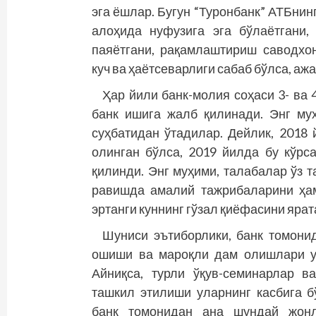
эга ёшлар. Бугун “Туронбанк” АТБнин
алоҳида нуфузига эга бўлаётгани,
паяётгани, рақамлаштириш саводхо
куч ва ҳаётсеварлиги сабаб бўлса, ажа
Ҳар йили банк-молия соҳаси 3- ва
банк ишига жалб қилинади. Энг муҳ
суҳбатидан ўтадилар. Дейлик, 2018
олинган бўлса, 2019 йилда бу кўрс
қилинди. Энг муҳими, талабалар ўз 
равишда амалий тажрибаларини ҳа
эртанги куннинг гўзал қиёфасини яра
Шуниси эътиборлики, банк томони
ошиши ва мароқли дам олиш­лари у
Айниқса, турли ўқув-семинарлар в
ташкил этилиши уларнинг касбига 
банк томонидан ана шундай жонли