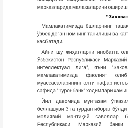
марказларида малакаларини ошириш
“Заковат
Мамлакатимизда ёшларнинг таша
ўзбек деган номнинг танилиши ва ка
касб этади.
Айни шу жиҳатларни инобатга олг
Ўзбекистон Республикаси Маркази
интеллектуал лига”, яъни “Зако
мамлакатимизда фаолият оли
муассасаларининг олти нафар исте
сафида “Туронбанк” ходимлари ҳам и
Йил давомида мунтазам ўткази
беллашуви 3 та турдан иборат бўлди 
молиявий мантиқий саволлар б
Республикаси Марказий банки 