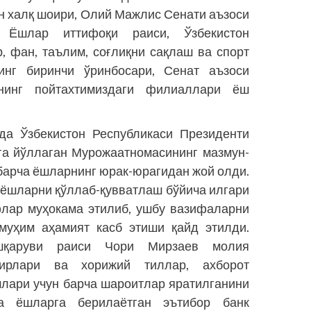
он халқ шоири, Олий Мажлис Сенати аъзоси
 Ёшлар иттифоқи раиси, Ўзбекистон
, фан, таълим, соғлиқни сақлаш ва спорт
инг биринчи ўринбосари, Сенат аъзоси
инг пойтахтимиздаги филиаллари ёш
да Ўзбекистон Республикаси Президенти
а йўллаган Мурожаатномасининг мазмун-
 барча ёшларнинг юрак-юрагидан жой олди.
ёшларни қўллаб-қувватлаш бў­йича илгари
ифлар муҳокама этилиб, ушбу вазифаларни
муҳим аҳамият касб этиши қайд этилди.
шқаруви раиси Чори Мирзаев молия
ирлари ва хорижий тиллар, ахборот
лари учун барча шароитлар яратилганини
да ёшларга берилаётган эътибор банк