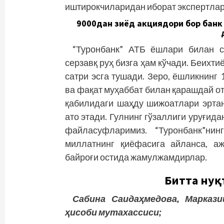
иштирокчиларидан иборат экспертлар
9000дан зиёд акциядори бор банк
“Туронбанк” АТБ ёшлари билан с
серзавқ руҳ бизга ҳам кўчади. Беихт
сатри эсга тушади. Зеро, ёшликнинг 
ва фақат муҳаббат билан қарашдай о
қабилидаги шаҳду шижоатлари эртан
ато этади. Гулнинг гўзаллиги уруғида
файласуфларимиз. “Туронбанк”нин
миллатнинг қиёфасига айланса, а
байроғи остида жамулжамдирлар.
Битта
нуқ
Сабина
Саидаҳмедова
,
Маркази
ҳисоби
мутахассиси
;