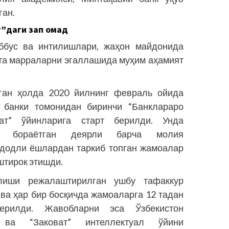
ган.
”даги зап омад
ббус ва интилишлари, жаҳон майдонида
тта марраларни эгаллашида муҳим аҳамият
ан ҳолда 2020 йилнинг февраль ойи­­да
й банки томонидан биринчи “Банклараро
ват” ўйинларига старт берилди. Унда
б бораётган деярли барча молия
ъдодли ёшлардан таркиб топган жамоалар
штирок этишди.
лиши режалаштирилган ушбу тафаккур
ва ҳар бир босқичда жа­моаларга 12 тадан
ерилди. Жавобларни эса Ўзбекистон
ва “Заковат” интеллектуал ўйи­­ни