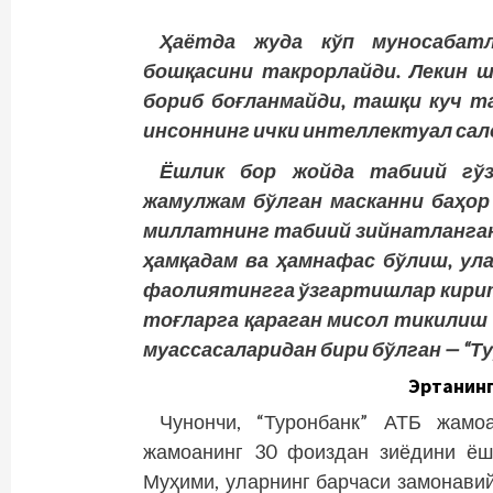
Ҳаётда жуда кўп муносабатл
бошқасини такрорлайди. Лекин ш
бориб боғланмайди, ташқи куч т
инсоннинг ички интеллектуал са
Ёшлик бор жойда табиий гўз
жамулжам бўлган масканни баҳор
миллатнинг табиий зийнатланган
ҳамқадам ва ҳамнафас бўлиш, ула
фаолиятингга ўзгартишлар кирит
тоғларга қараган мисол тикилиш
муассасаларидан бири бўлган — “Т
Эртанин
Чунончи, “Туронбанк” АТБ жамо
жамоанинг 30 фоиздан зиёдини ёшл
Муҳими, уларнинг барчаси замонавий