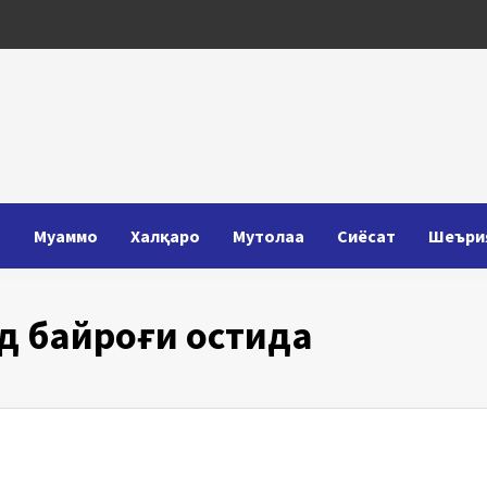
Т
Муаммо
Халқаро
Мутолаа
Сиёсат
Шеъри
д байроғи остида