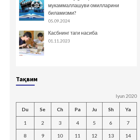
мукаммаллашуви омилларини
биламизми?
05.09.2024
Касбнинг таги насиба
01.11.2023
Тақвим
Iyun 2020
Du
Se
Ch
Pa
Ju
Sh
Ya
1
2
3
4
5
6
7
8
9
10
11
12
13
14