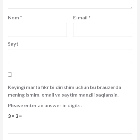
Nom
*
E-mail
*
Sayt
Keyingi marta fikr bildirishim uchun bu brauzerda
mening ismim, email va saytim manzili saqlansin.
Please enter an answer in digits:
3 × 3 =