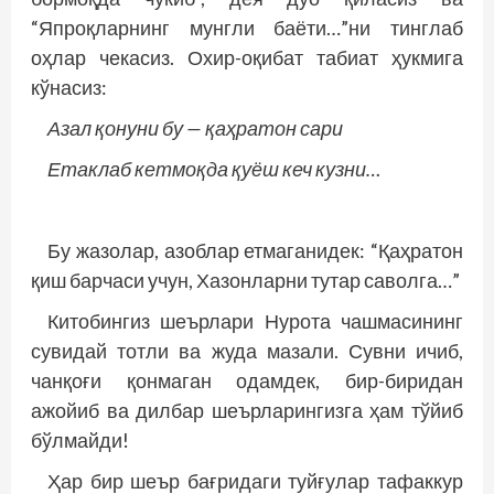
“Япроқларнинг мунгли баёти…”ни тинглаб
оҳлар чекасиз. Охир-оқибат табиат ҳукмига
кўнасиз:
Азал қонуни бу — қаҳратон сари
Етаклаб кетмоқда қуёш кеч кузни…
Бу жазолар, азоблар етмаганидек: “Қаҳратон
қиш барчаси учун, Хазонларни тутар саволга…”
Китобингиз шеърлари Нурота чашмасининг
сувидай тотли ва жуда мазали. Сувни ичиб,
чанқоғи қонмаган одамдек, бир-биридан
ажойиб ва дилбар шеърларингизга ҳам тўйиб
бўлмайди!
Ҳар бир шеър бағридаги туйғулар тафаккур