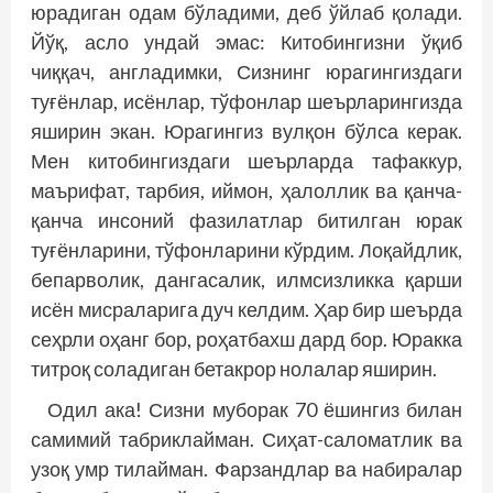
юрадиган одам бўладими, деб ўйлаб қолади.
Йўқ, асло ундай эмас: Китобингизни ўқиб
чиққач, англадимки, Сизнинг юрагингиздаги
туғёнлар, исёнлар, тўфонлар шеърларингизда
яширин экан. Юрагингиз вулқон бўлса керак.
Мен китобингиздаги шеърларда тафаккур,
маърифат, тарбия, иймон, ҳалоллик ва қанча-
қанча инсоний фазилатлар битилган юрак
туғёнларини, тўфонларини кўрдим. Лоқайд­лик,
бепарволик, дангасалик, илмсизликка қарши
исён мисраларига дуч келдим. Ҳар бир шеърда
сеҳрли оҳанг бор, роҳатбахш дард бор. Юракка
титроқ соладиган бетакрор нолалар яширин.
Одил ака! Сизни муборак 70 ёшингиз билан
самимий табрик­лайман. Сиҳат-саломатлик ва
узоқ умр тилайман. Фарзандлар ва набиралар