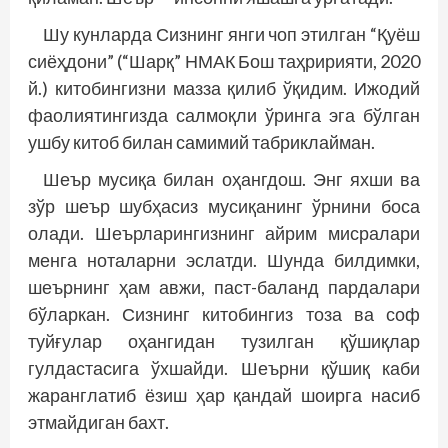
Шу кунларда Сизнинг янги чоп этилган “Қуёш
сиёҳдони” (“Шарқ” НМАК Бош таҳририяти, 2020
й.) китобингизни мазза қилиб ўқидим. Ижодий
фаолиятингизда салмоқли ўринга эга бўлган
ушбу китоб билан самимий табриклайман.
Шеър мусиқа билан оҳангдош. Энг яхши ва
зўр шеър шубҳасиз мусиқанинг ўрнини боса
олади. Шеърларингизнинг айрим мисралари
менга ноталарни эслатди. Шунда билдимки,
шеърнинг ҳам авжи, паст-баланд пардалари
бўларкан. Сизнинг китобингиз тоза ва соф
туйғулар оҳангидан тузилган қўшиқлар
гулдастасига ўхшайди. Шеърни қўшиқ каби
жаранг­латиб ёзиш ҳар қандай шоирга насиб
этмайдиган бахт.