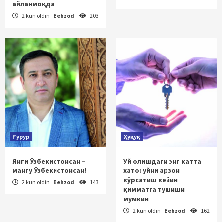
айланмоқда
2 kun oldin
Behzod
203
Ғурур
Ҳуқуқ
Янги Ўзбекистонсан –
Уй олишдаги энг катта
мангу Ўзбекистонсан!
хато: уйни арзон
кўрсатиш кейин
2 kun oldin
Behzod
143
қимматга тушиши
мумкин
2 kun oldin
Behzod
162