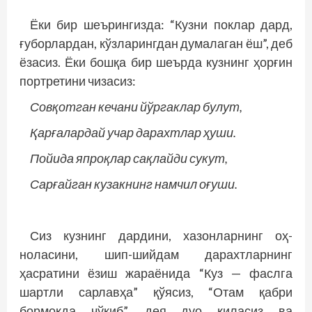
Ёки бир шеърингизда: “Кузни пок­лар дард,
ғуборлардан, кўзларингдан думалаган ёш”, деб
ёзасиз. Ёки бош­қа бир шеърда кузнинг ҳорғин
портретини чизасиз:
Совқотган кечани йўргаклар булут,
Қарғалардай учар дарахтлар ҳуши.
Пойида япроқлар сақлайди сукут,
Сарғайган кузакнинг намчил оғуши.
Сиз кузнинг дардини, хазонларнинг оҳ-
ноласини, шип-шийдам дарахтларнинг
ҳасратини ёзиш жараёнида “Куз — фаслга
шартли сарлавҳа” қўясиз, “Отам қабри
бормоқда чўкиб”, дея дуо қиласиз ва