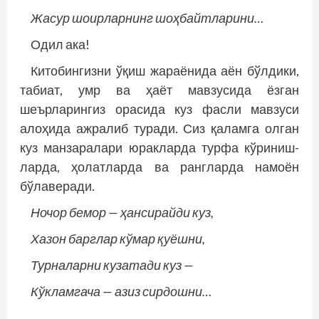
Жасур шоирларнинг шоҳбайтларини…
Одил ака!
Китобингизни ўқиш жараёнида аён бўлдики,
табиат, умр ва ҳаёт мавзусида ёзган
шеърларингиз орасида куз фасли мавзуси
алоҳида ажралиб туради. Сиз қаламга олган
куз манзаралари юракларда турфа кўриниш­
ларда, ҳолатларда ва рангларда намоён
бўлаверади.
Ночор бемор — ҳансирайди куз,
Хазон барглар кўмар қуёшни,
Турналарни кузатади куз —
Кўкламгача — азиз сирдошни…