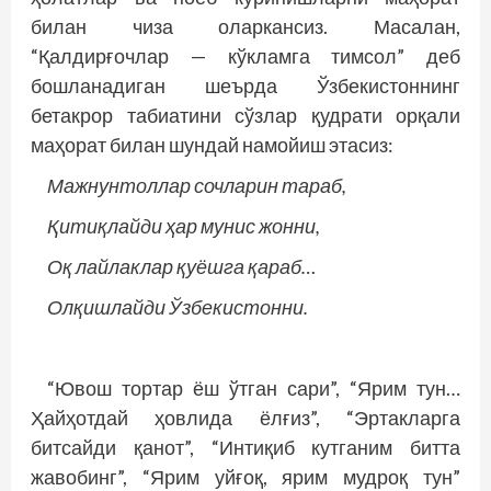
билан чиза оларкансиз. Масалан,
“Қалдирғочлар — кўкламга тимсол” деб
бошланадиган шеърда Ўзбекистоннинг
бетакрор табиатини сўзлар қудрати орқали
маҳорат билан шундай намойиш этасиз:
Мажнунтоллар сочларин тараб,
Қитиқлайди ҳар мунис жонни,
Оқ лайлаклар қуёшга қараб…
Олқишлайди Ўзбекистонни.
“Ювош тортар ёш ўтган сари”, “Ярим тун…
Ҳайҳотдай ҳовлида ёлғиз”, “Эртакларга
битсайди қанот”, “Интиқиб кутганим битта
жавобинг”, “Ярим уйғоқ, ярим мудроқ тун”