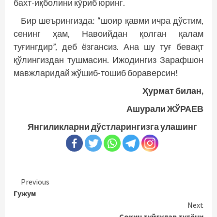
бахт-иқболини кўриб юринг.
Бир шеърингизда: “шоир қавми ичра дўстим,
сенинг ҳам, Навоийдан қолган қалам
туғингдир”, деб ёзгансиз. Ана шу туғ бевақт
қўлингиздан тушмасин. Ижодингиз Зарафшон
мавжларидай жўшиб-тошиб бораверсин!
Ҳурмат билан,
Ашурали ЖЎРАЕВ
Янгиликларни дўстларингизга улашинг
Continue
Previous
Гужум
Reading
Next
Сокин туйғулар туғёни