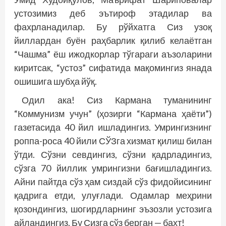
устозимиз деб эътироф этадилар ва
фахрланадилар. Бу рўйхатга Сиз узоқ
йиллардан буён раҳбарлик қилиб келаётган
“Чашма” ёш ижодкорлар тўгараги аъзоларини
киритсак, “устоз” сифатида мақомингиз янада
ошишига шубҳа йўқ.
Одил ака! Сиз Кармана туманининг
“Коммунизм учун” (ҳозирги “Кармана ҳаёти”)
газетасида 40 йил ишладингиз. Умрингизнинг
роппа-роса 40 йили СЎЗга хизмат қилиш билан
ўтди. Сўзни севдингиз, сўзни қадрладингиз,
сўзга 70 йиллик умрингизни бағиш­ладингиз.
Айни пайтда сўз ҳам сиздай сўз фидойисининг
қадрига етди, улуғлади. Одамлар меҳрини
қозондингиз, шогирдларнинг эъзозли устозига
айландингиз. Бу Сизга сўз берган — бахт!