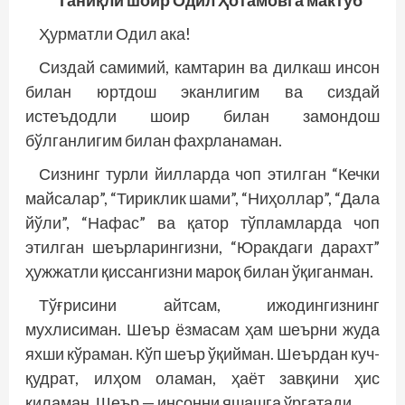
Таниқли шоир Одил Ҳотамовга мактуб
Ҳурматли Одил ака!
Сиздай самимий, камтарин ва дилкаш инсон
билан юртдош эканлигим ва сиздай
истеъдодли шоир билан замондош
бўлганлигим билан фахрланаман.
Сизнинг турли йилларда чоп этилган “Кечки
майсалар”, “Тириклик шами”, “Ниҳоллар”, “Дала
йўли”, “Нафас” ва қатор тўпламларда чоп
этилган шеърларингизни, “Юракдаги дарахт”
ҳужжатли қиссангизни мароқ билан ўқиганман.
Тўғрисини айтсам, ижодингизнинг
мухлисиман. Шеър ёзмасам ҳам шеър­ни жуда
яхши кўраман. Кўп шеър ўқийман. Шеърдан куч-
қудрат, илҳом оламан, ҳаёт завқини ҳис
қиламан. Шеър — инсонни яшашга ўргатади.