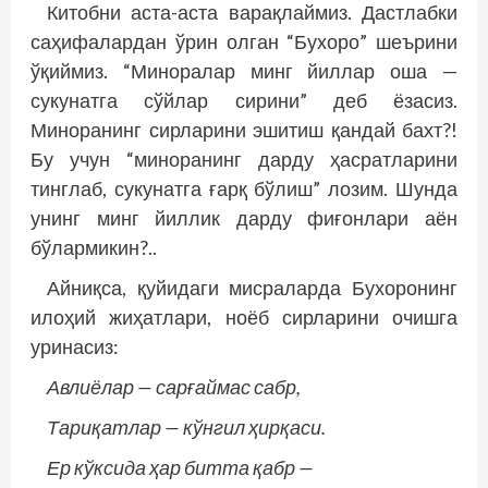
Китобни аста-аста варақлаймиз. Дастлабки
саҳифалардан ўрин олган “Бухоро” шеърини
ўқиймиз. “Миноралар минг йиллар оша —
сукунатга сўйлар сирини” деб ёзасиз.
Миноранинг сирларини эшитиш қандай бахт?!
Бу учун “миноранинг дарду ҳасратларини
тинглаб, сукунатга ғарқ бўлиш” лозим. Шунда
унинг минг йиллик дарду фиғонлари аён
бўлармикин?..
Айниқса, қуйидаги мисраларда Бухоронинг
илоҳий жиҳатлари, ноёб сирларини очишга
уринасиз:
Авлиёлар — сарғаймас сабр,
Тариқатлар — кўнгил ҳирқаси.
Ер кўксида ҳар битта қабр —