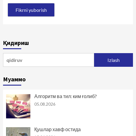
Қидириш
Qidirshish:
Муаммо
Алгоритм ва тил: ким ғолиб?
05.08.2026
Қушлар хавф остида