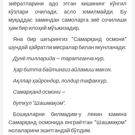
зиёратларини адо этган кишининг кўнгил
кўзлари очилади, асло юмилмайди. Бу
муқаддас заминдан самоларга зиё сочилиши
ҳам бир илоҳий мўъжизадир.
Яна бир шеърингиз “Самарқанд осмони”
шундай ҳайратли мисралар билан якунланади:
Дунё тилларида — таратганча нур,
Ҳар битта байтингиз айламиш макон.
Ақллар ҳайрондир, лолдир тафаккур,
Самарқанд осмони —
буткул “Шашмақом”.
Бошқаларни билмадим-у лекин камина
Самарқанд осмонида янграётган “Шашмақом”
нолаларини эшитгандай бўлдим.