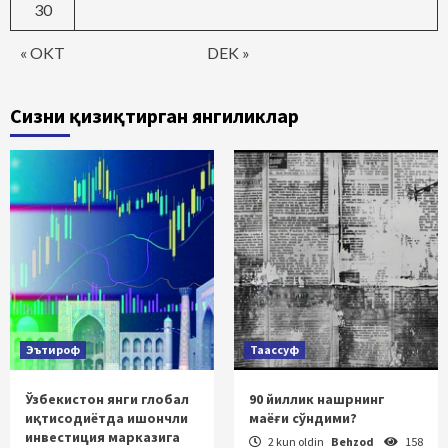
30
« OKT
DEK »
Сизни қизиқтирган янгиликлар
Эътироф
Таассуф
Ўзбекистон янги глобал
90 йиллик нашрнинг
иқтисодиётда ишончли
маёғи сўндими?
инвестиция марказига
2 kun oldin
Behzod
158