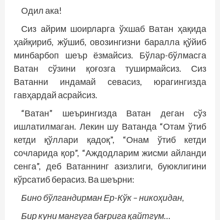
Одил ака!
Сиз айрим шоирларга ўхшаб Ватан ҳақида
ҳайқириб, жўшиб, овозингизни баралла қўйиб
минбарбоп шеър ёзмайсиз. Бўлар-бўлмасга
Ватан сўзини қоғозга туширмайсиз. Сиз
Ватанни индамай севасиз, юрагингизда
гавҳардай асрайсиз.
“Ватан” шеърингизда Ватан деган сўз
ишлатилмаган. Лекин шу Ватанда “Отам ўтиб
кетди қўллари қадоқ”, “Онам ўтиб кетди
сочларида қор”, “Аждодларим жисми айланди
сенга”, деб Ватаннинг азизлиги, буюклигини
кўрсатиб берасиз. Ва шеърни:
Бино бўлгандирман Ер-Кўк – никоҳидан,
Бир куни мангуга бағрига қайтгум…