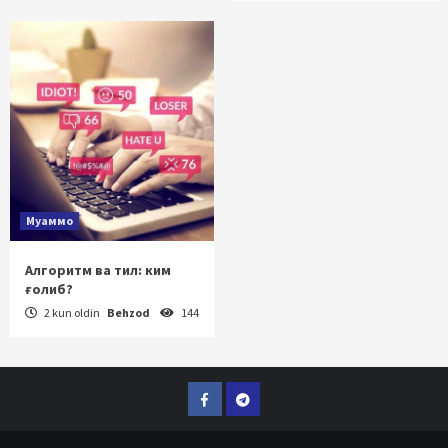
Муаммо
Алгоритм ва тил: ким
ғолиб?
2 kun oldin
Behzod
144
Facebook
Telegram