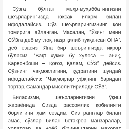
Сўзга бўлган меҳр-муҳаббатингизни
шеърларингизда юксак илҳом билан
ифодалайсиз. Сўз шеърларингизнинг қон
томирига айланган. Масалан, “Ўзинг мени
СЎЗга деб мутлоқ, назр қилиб туққансан ОНА”,
деб ёзасиз. Яна бир шеърингизда иқрор
бўласиз: “Вақт ҳукми бу хулоса — аниқ,
Карвонбоши — Қоғоз, Қалам, СЎЗ”, дейсиз.
Сўзнинг чақмоқлигини, қудратини шундай
ифодалайсиз: “Чақмоқлар уфқнинг баридан
тортар, Самандар мисоли тирилади СЎЗ”.
Биласизми, шеърларингизни ўқиш
жараёнида Сизда рассомлик қоби­лияти
борлигини ҳам сездим. Сиз ранг­лар билан
эмас, сўзлар билан бетакрор манзаралар,
ҳолатлар ва ноёб кўринишларни маҳорат