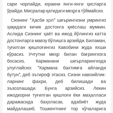
сари чорлайди, юракни янги-янги ҳисларга
ўрайди. Мисралар қатидаги меҳрга тўймайсиз.
Сизнинг “Ҳасби ҳол” шеърингизни умрингиз
ҳақидаги кичик достонга қиёслаш мумкин.
Аслида Сизнинг ҳаёт ва ижод йўлингиз катта
достонларга мавзу бўлишга арзийди. Биламан,
туғилган қишлоғингиз Кавобини жуда яхши
кўрасиз. Учтутни меҳр билан бағрингизга
босасиз, Карманани шеър­ларингизда
улуғлайсиз: “Кармана бахтимга айланди
бутун”, деб эътироф этасиз. Сизни навоийлик­
ларнинг фахри, деб билишади ва
эъзозлашади. Бунга арзийсиз. Лекин
ижодкорни туғилган қишлоғи ёки маҳалласи
даражасида баҳоласак, адабиёт жуда
майдалашиб, Тошкентнинг тор кўчаларига