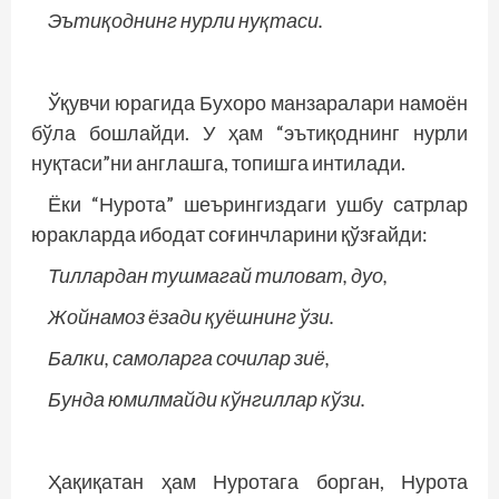
Эътиқоднинг нурли нуқтаси.
Ўқувчи юрагида Бухоро манзаралари намоён
бўла бошлайди. У ҳам “эътиқоднинг нурли
нуқтаси”ни анг­лашга, топишга интилади.
Ёки “Нурота” шеърингиздаги ушбу сатрлар
юракларда ибодат соғинчларини қўзғайди:
Тиллардан тушмагай тиловат, дуо,
Жойнамоз ёзади қуёшнинг ўзи.
Балки, самоларга сочилар зиё,
Бунда юмилмайди кўнгиллар кўзи.
Ҳақиқатан ҳам Нуротага борган, Нурота