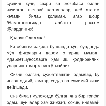
сўзнинг кучи, сеҳри ва жозибаси билан
чизилган шеърий картиналар, деб атагим
келади. Ўйлаб қоламан: агар шоир
бўлмаганингизда албатта рассом
бўлардингиз!
Қадрли Одил ака!
Китобингиз ҳақида бунданда кўп, бунданда
мўл фикрларни давом эттириш мумкин.
Адабиётшуносларга ҳам иш қолдирайлик,
уларнинг томорқасига ўтмайлик.
Сизни билган, суҳбатлашган одамлар, бу
инсон оддий, камтар, содда ва самимий киши
дейишади.
Сиз билан мулоқотда бўлган яна бир тоифа
одам, шунчалар ҳам жимжит, сокин, индамай