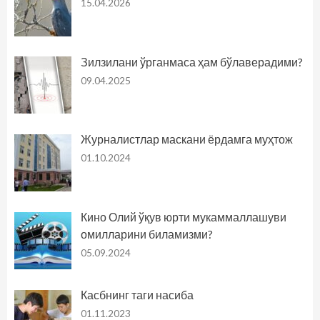
15.04.2026
Зилзилани ўрганмаса ҳам бўлаверадими?
09.04.2025
Журналистлар маскани ёрдамга муҳтож
01.10.2024
Кино Олий ўқув юрти мукаммаллашуви
омилларини биламизми?
05.09.2024
Касбнинг таги насиба
01.11.2023