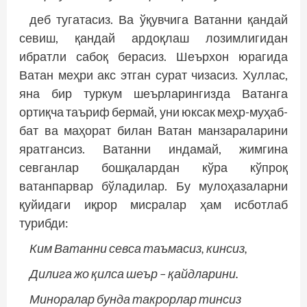
деб тугатасиз. Ва ўқувчига Ватанни қандай
севиш, қандай ардоқлаш лозимлигидан
ибратли сабоқ берасиз. Шеърхон юрагида
Ватан меҳри акс этган сурат чизасиз. Хуллас,
яна бир туркум шеърларингизда Ватанга
ортиқча таъриф бермай, уни юксак меҳр-муҳаб­
бат ва маҳорат билан Ватан манзараларини
яратгансиз. Ватанни индамай, жимгина
севганлар бошқалардан кўра кўпроқ
ватанпарвар бўладилар. Бу мулоҳазаларни
қуйидаги иқрор мис­ралар ҳам исботлаб
турибди:
Ким Ватанни севса таъмасиз, кинсиз,
Дилига жо қилса шеър – қайдларини.
Миноралар бунда такрорлар тинсиз