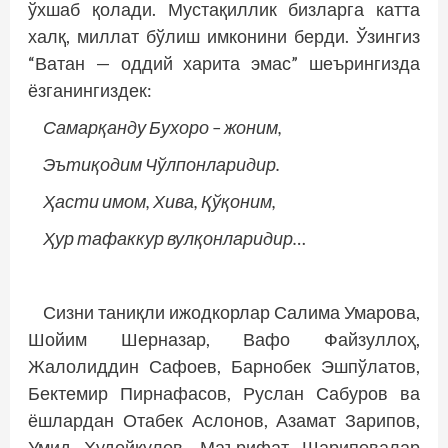
ўхшаб қолади. Мустақиллик бизларга катта
халқ, миллат бўлиш имконини берди. Ўзингиз
“Ватан — оддий харита эмас” шеърингизда
ёзганингиздек:
Самарқанду Бухоро – жоним,
Эътиқодим Чўлпонларидир.
Ҳасти имом, Хива, Қўқоним,
Ҳур тафаккур вулқонларидир…
Сизни таниқли ижодкорлар Салима Умарова,
Шойим Шерназар, Вафо Файзуллоҳ,
Жалолиддин Сафоев, Барнобек Эшпўлатов,
Бектемир Пирнафасов, Руслан Сабуров ва
ёшлардан Отабек Аслонов, Азамат Зарипов,
Умид Худойқулов, Маърифат Шариповалар