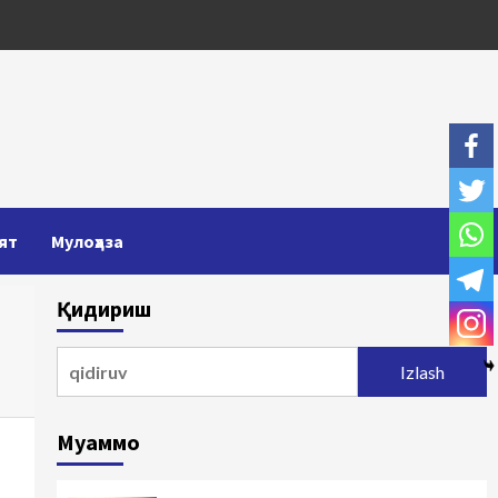
ят
Мулоҳаза
Қидириш
Qidirshish:
Муаммо