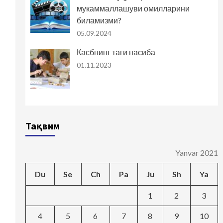
мукаммаллашуви омилларини
биламизми?
05.09.2024
Касбнинг таги насиба
01.11.2023
Тақвим
Yanvar 2021
Du
Se
Ch
Pa
Ju
Sh
Ya
1
2
3
4
5
6
7
8
9
10