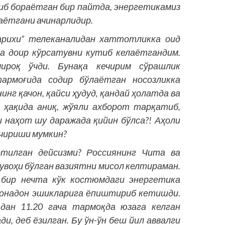
иб бораётган бир пайтда, энергетикамиз
маётгани ачинарлидир.
арихи” телеканалидан хаттотликка оид
а доир кўрсатувни кутиб келаётгандим.
роқ ўчди. Бунақа кечирим сўрашлик
армоғида содир бўлаётган носозликка
нг қачон, қайси ҳудуд, қандай ҳолатда ва
 ҳақида аниқ, жўяли ахборот тарқатиб,
 наҳот шу даражада қийин бўлса?! Аҳоли
ечириши мумкин?
этилган дейсизми? Россиянинг Чита ва
увоҳи бўлган вазиятни мисол келтираман.
н бир нечта кўк костюмдаги энергетика
 хонадон эшикларига ёпиштириб кетишди.
 дан 11.20 гача тармоқда юзага келган
и, деб ёзилган. Бу ўн-ўн беш йил аввалги