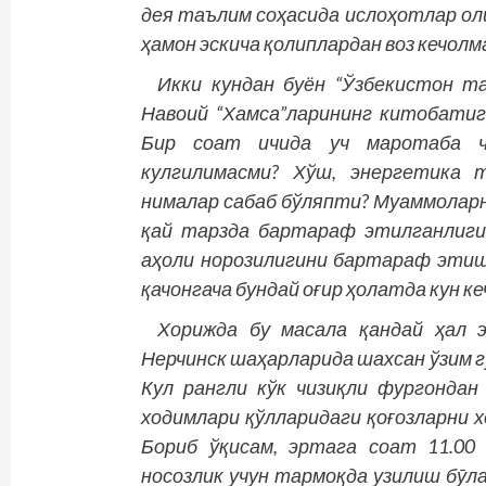
дея таълим соҳасида ислоҳотлар ол
ҳамон эскича қолиплардан воз кечол
Икки кундан буён “Ўзбекистон т
Навоий “Хамса”ларининг китобатиг
Бир соат ичида уч маротаба чи
кулгилимасми? Хўш, энергетика т
нималар сабаб бўляпти? Муаммоларни
қай тарзда бартараф этилганлиги
аҳоли норозилигини бартараф этиш
қачонгача бундай оғир ҳолатда кун к
Хорижда бу масала қандай ҳал 
Нерчинск шаҳарларида шахсан ўзим г
Кул рангли кўк чизиқли фургонда
ходимлари қўлларидаги қоғозларни
Бориб ўқисам, эртага соат 11.00
носозлик учун тармоқда узилиш бӯлад