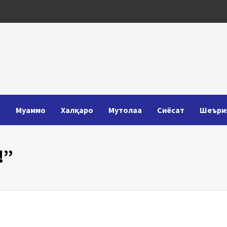
Т
Муаммо
Халқаро
Мутолаа
Сиёсат
Шеъри
!”