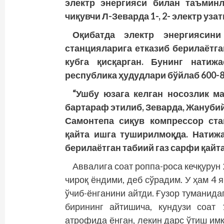
электр энергияси билан таъминл
чиқувчи Л-Зеварда 1-, 2- электр уз
Оқибатда электр энергиясини
станцияларига етказиб берилаётга
кубга қисқарган. Бунинг натиж
республика ҳудудлари бўйлаб 600-8
“Ушбу юзага келган носозлик ма
бартараф этилиб, Зеварда, Жанубий
Самонтепа сиқув компрессор ста
қайта ишга туширилмоқда. Натижа
берилаётган табиий газ сарфи қайт
Аввалига соат роппа-роса кечқуру
чироқ ёндими, деб сўрадим. У ҳам 4 я
ўчиб-ёнганини айтди. Ғузор туманид
бирининг айтишича, кундузи соат 
атрофида ёнган, лекин дарс ўтиш им