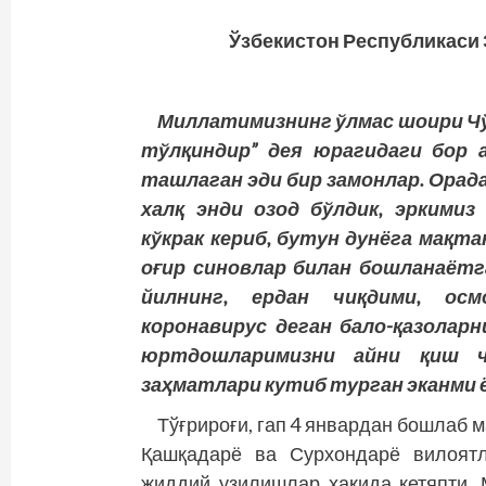
Ў
збекистон
Р
еспубликаси
Миллатимизнинг ўлмас шоири Чўл
тўлқиндир” дея юрагидаги бор 
ташлаган эди бир замонлар. Орада
халқ энди озод бўлдик, эркимиз
кўкрак кериб, бутун дунёга мақта
оғир синовлар билан бошланаётг
йилнинг, ердан чиқдими, ос
коронавирус деган бало-қазоларн
юртдошларимизни айни қиш ч
заҳматлари кутиб турган эканми 
Тўғрироғи, гап 4 январдан бошлаб 
Қашқадарё ва Сурхондарё вилоятл
жиддий узилишлар ҳақида кетяпти. 