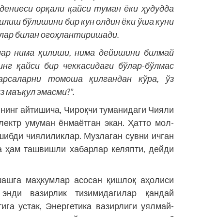
дениеси орқали қайси туман ёки ҳудудда
зилиш бўлишини бир кун олдин ёки ўша куни
 лар билан огоҳлантиришади.
лар нима қилиши, нима дейишини билмай
инг қайси бир чеккасидаги бўлар-бўлмас
арсаларни томоша қилгандан кўра, ўз
 маъқул эмасми?”.
инг айтишича, Чироқчи туманидаги Чияли
лектр умуман ёнмаётган экан. Ҳатто мол-
шибди чиялиликлар. Музлаган сувни ичган
да ҳам ташвишли хабарлар келяпти, дейди
шашга маҳкумлар асосан қишлоқ аҳолиси
энди вазирлик тизимидагилар қандай
ига устак, Энергетика вазирлиги уялмай-