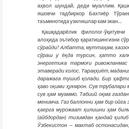
аҳвол шундай, деди муаллим. Қаш
яшовчи тадбиркор Бахтиёр Тўрае
таъминотида узилишлар кам экан…
Қашқадарёлик филолог-ўқитувч
алоҳида эътибор қаратишингизни сў
сўрайди? Албатта, муттаҳам, каззоб 
сўраш у ёқда турсин, ҳатто хал
энергетика тармоғи ривожланмас
этаверади холос. Тараққиёт, мадан
даражага тушиб қолади. Бир ҳафтад
ҳаво оқими ҳукмрон. Сув трубалари
сув ҳам муаммо. Табиий оқма газда
менимча. Газ баллонни ҳам бир ойга
қаерга мурожаат қилишни ҳам билм
(айбдордан) тизимдан қандай қили
Ўзбекистон — мактаб остонасидан