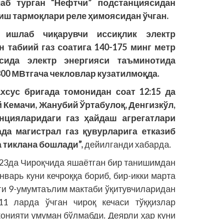
аб турган “Нефтчи” подстанциясидан
атиш тармоқлари реле ҳимоясидан ўчган.
 ишлаб чиқарувчи иссиқлик электр
н табиий газ соатига 140-175 минг метр
асида электр энергияси таъминотида
00 МВтгача чекловлар кузатилмоқда.
хсус бригада томонидан соат 12:15 да
 Кемачи, Жанубий Ўртабулоқ, Денгизкўл,
нцияларидаги газ ҳайдаш агрегатлари
да магистрал газ қувурларига етказиб
а тиклана бошлади”,
дейилганди хабарда.
н 23да Чироқчида яшаётган бир танишимдан
нварь куни кечроққа бориб, бир-икки марта
аги 9-умумтаълим мактаби ўқитувчиларидан
11 ларда ўчган чироқ кечаси тўққизлар
конияти умуман бўлмабди. Деярли ҳар куни