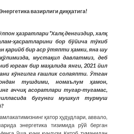
Э
нергетика вазирлиги диққатига!
пон ҳазратлари “Халқ денгиздир, халқ
алам-ҳасратларини бор бўйича тўкиб
н қарийб бир аср ўтяпти ҳамки, яна шу
 қўлимизда, мустақил давлатмиз, деб
ниб юрган бир маҳалида янги, 2021 йил
ани кўнгилга ғашлик солаяпти. Ўтган
мондан тушдими, номаълум ҳамон,
инг аччиқ асоратлари тугар-тугамас,
илласида бугунги мушкул турмуш
ё?
мамлакатимизнинг қатор ҳудудлари, аввало,
арида энергетика тизимида рўй берган
Менга ўша куни кундузи Китоб туманидан