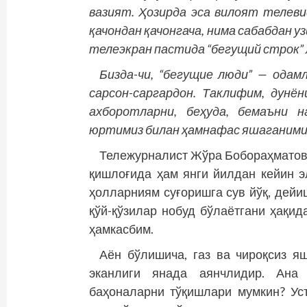
вазият. Ҳозирда эса вилоят телеви
қачондан қачонгача, нима сабабдан у
телеэкран пастида “бегущий строк”
Бизда-чи, “бегущие люди” — одам
сарсон-саргардон. Таклифим, дунён
ахборотларни, беҳуда, бемаъни н
юртимиз билан ҳамнафас яшаганимиз
Тележурналист Жўра Бобораҳматовн
қишлоғида ҳам янги йилдан кейин э
ҳолларниям суғоришга сув йўқ, дейи
қўй-қўзилар нобуд бўлаётгани ҳақи
ҳамкасбим.
Аён бўлишича, газ ва чироқсиз я
эканлиги янада аянчлидир. Ана 
баҳоналарни тўқишлари мумкин? Уст