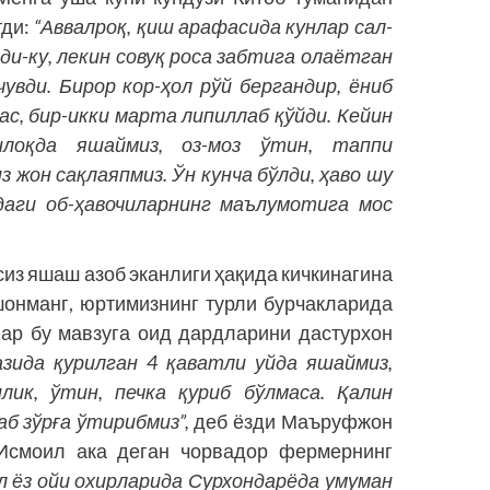
тди:
“Аввалроқ, қиш арафасида кунлар сал-
ди-ку, лекин совуқ роса забтига олаётган
чувди. Бирор кор-ҳол рўй бергандир, ёниб
ас, бир-икки марта липиллаб қўйди. Кейин
шлоқда яшаймиз, оз-моз ўтин, таппи
 жон сақлаяпмиз. Ўн кунча бўлди, ҳаво шу
”даги об-ҳавочиларнинг маълумотига мос
сиз яшаш азоб эканлиги ҳақида кичкинагина
шонманг, юртимизнинг турли бурчакларида
ар бу мавзуга оид дардларини дастурхон
азида қурилган 4 қаватли уйда яшаймиз,
лик, ўтин, печка қуриб бўлмаса. Қалин
аб зўрға ўтирибмиз”,
деб ёзди Маъруфжон
 Исмоил ака деган чорвадор фермернинг
л ёз ойи охирларида Сурхондарёда умуман