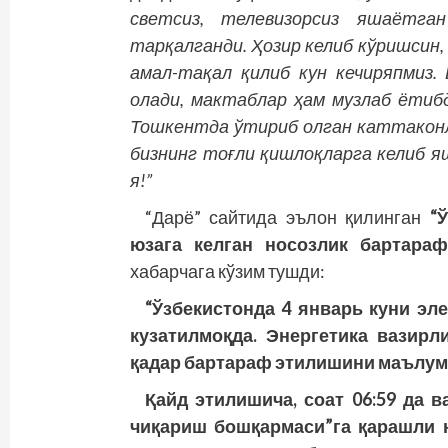
светсиз, телевизорсиз яшаётга
тарқалганди. Ҳозир келиб кўришсин,
амал-тақал қилиб кун кечиряпмиз.
олади, мактаблар ҳам музлаб ётиб
Тошкентда ўтириб олган каттаконла
бизнинг тоғли қишлоқларга келиб яш
я!”
“Дарё” сайтида эълон қилинган
“
юзага келган носозлик бартара
хабарчага кўзим тушди:
“Ўзбекистонда 4 январь куни эл
кузатилмоқда. Энергетика вазирл
қадар бартараф этилишини маълум
Қайд этилишича, соат 06:59 да в
чиқариш бошқармаси”га қарашли н