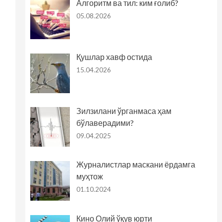
Алгоритм ва тил: ким ғолиб?
05.08.2026
Қушлар хавф остида
15.04.2026
Зилзилани ўрганмаса ҳам
бўлаверадими?
09.04.2025
Журналистлар маскани ёрдамга
муҳтож
01.10.2024
Кино Олий ўқув юрти