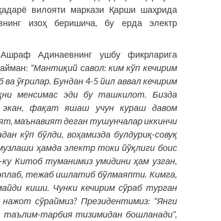
қадарё вилояти маркази Қарши шаҳрида
внинг изоҳ беришича, бу ерда электр
и Ашраф Адинаевнинг ушбу фикрларига
райман:
“Мантиқий савол: ким кўп кечирим
ва ўғрилар. Бундан 4-5 йил аввал кечирим
қни менсимас эди бу ташкилот. Бизда
 экан, фақат яшаш учун кураш давом
ият, маънавият деган тушунчалар иккинчи
ан кўп бўлди, воҳамизда булдуриқ-совуқ
 музлаши ҳамда электр токи йўқлиги боис
н-ку Китоб туманимиз умидини ҳам узган,
 эплаб, тежаб ишлатиб бўлмаяпти. Кимга,
айди киши. Чунки кечирим сўраб турган
б нажот сўраймиз? Президентимиз: “Янги
, таълим-тарбия тизимидан бошланади”,