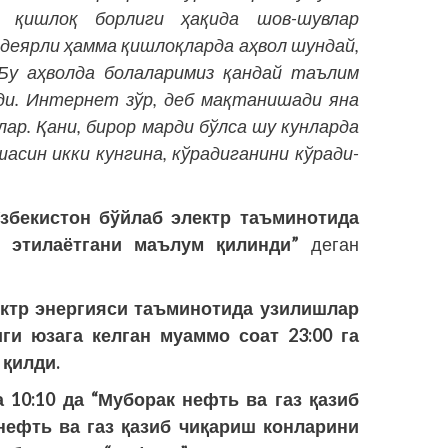
н қишлоқ борлиги ҳақида шов-шувлар
 деярли ҳамма қишлоқларда аҳвол шундай,
 Бу аҳволда болаларимиз қандай таълим
ди. Интернет зўр, деб мақтанишади яна
р. Қани, бирор марди бўлса шу кунларда
асин икки кунгина, кўрадиганини кўради-
Ўзбекистон бўйлаб электр таъминотида
ф этилаётгани маълум қилинди”
деган
ектр энергияси таъминотида узилишлар
иги юзага келган муаммо соат 23:00 га
 қилди.
а 10:10 да “Муборак нефть ва газ қазиб
ефть ва газ қазиб чиқариш конларини