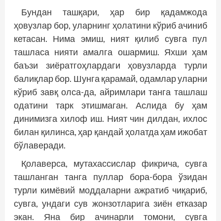
Бундан ташқари, ҳар бир қадамжода
ҳовузлар бор, уларнинг ҳолатини кўриб ачиниб
кетасан. Нима эмиш, ният қилиб сувга пул
ташласа нияти амалга ошармиш. Яхши ҳам
баъзи зиёратгоҳлардаги ҳовузларда турли
балиқлар бор. Шунга қарамай, одамлар уларни
кўриб завқ олса-да, айримлари танга ташлаш
одатини тарк этишмаган. Аслида бу ҳам
динимизга хилоф иш. Ният чин дилдан, ихлос
билан қилинса, ҳар қандай ҳолатда ҳам ижобат
бўлаверади.
Қолаверса, мутахассислар фикрича, сувга
ташланган танга пуллар бора-бора ўзидан
турли кимёвий моддаларни ажратиб чиқариб,
сувга, ундаги сув жонзотларига зиён етказар
экан. Яна бир ачинарли томони, сувга