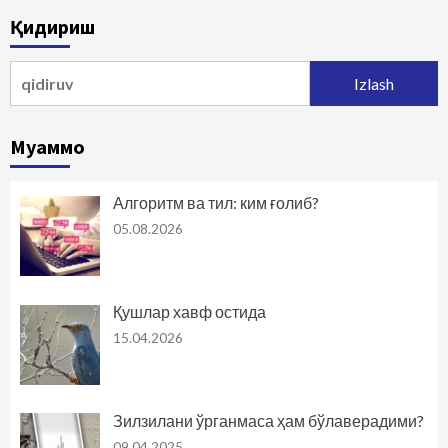
Қидириш
Qidirshish:
Муаммо
Алгоритм ва тил: ким ғолиб?
05.08.2026
Қушлар хавф остида
15.04.2026
Зилзилани ўрганмаса ҳам бўлаверадими?
09.04.2025