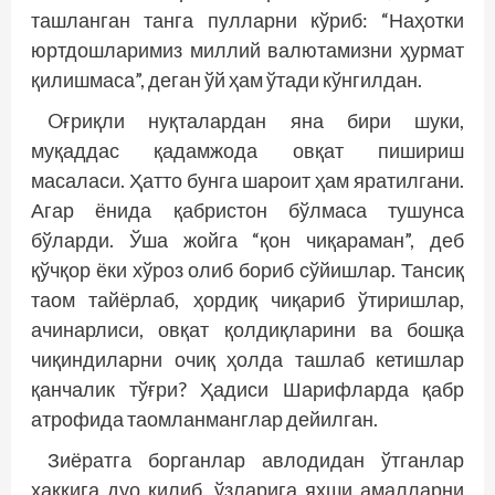
ташланган танга пулларни кўриб: “Наҳотки
юртдошларимиз миллий валютамизни ҳурмат
қилишмаса”, деган ўй ҳам ўтади кўнгилдан.
Oғриқли нуқталардан яна бири шуки,
муқаддас қадамжода овқат пишириш
масаласи. Ҳатто бунга шароит ҳам яратилгани.
Агар ёнида қабристон бўлмаса тушунса
бўларди. Ўша жойга “қон чиқараман”, деб
қўчқор ёки хўроз олиб бориб сўйишлар. Тансиқ
таом тайёрлаб, ҳордиқ чиқариб ўтиришлар,
ачинарлиси, овқат қолдиқларини ва бошқа
чиқиндиларни очиқ ҳолда ташлаб кетишлар
қанчалик тўғри? Ҳадиси Шарифларда қабр
атрофида таомланманглар дейилган.
Зиёратга борганлар авлодидан ўтганлар
ҳаққига дуо қилиб, ўзларига яхши амалларни