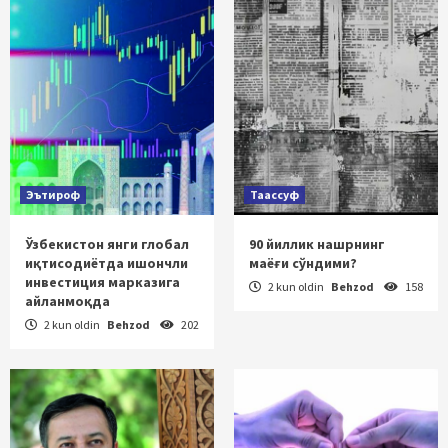
Эътироф
Таассуф
Ўзбекистон янги глобал
90 йиллик нашрнинг
иқтисодиётда ишончли
маёғи сўндими?
инвестиция марказига
2 kun oldin
Behzod
158
айланмоқда
2 kun oldin
Behzod
202