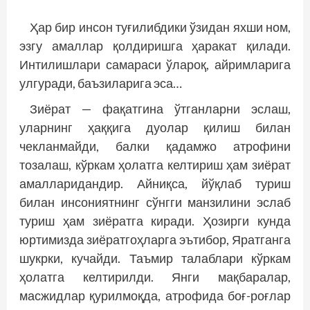
Ҳар бир инсон туғилибдики ўзидан яхши ном,
эзгу амаллар қолдиришга ҳаракат қилади.
Интилишлари самараси ўлароқ, айримларига
улгуради, баъзиларига эса…
Зиёрат — фақатгина ўтганларни эслаш,
уларнинг ҳаққига дуолар қилиш билан
чекланмайди, балки қадамжо атрофини
тозалаш, кўркам ҳолатга келтириш ҳам зиёрат
амалларидандир. Айниқса, йўқлаб туриш
билан инсониятнинг сўнгги манзилини эслаб
туриш ҳам зиёратга киради. Ҳозирги кунда
юртимизда зиёратгоҳларга эътибор, Яратганга
шукрки, кучайди. Таъмир талаблари кўркам
ҳолатга келтирилди. Янги мақбаралар,
масжидлар қурилмоқда, атрофида боғ-роғлар