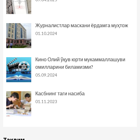
Журналистлар маскани ёрдамга муҳтож
01.10.2024
Кино Олий ўқув юрти мукаммаллашуви
омилларини биламизми?
05.09.2024
Касбнинг таги насиба
01.11.2023
Тақвим