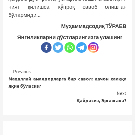
ният қилишса, кўпроқ савоб олишган
бўлармиди…
Муҳаммадсодиқ ТЎРАЕВ
Янгиликларни дўстларингизга улашинг
Continue
Previous
Маҳаллий амалдорларга бир савол: қачон халққа
Reading
яқин бўласиз?
Next
Қайдасиз, Эргаш ака?