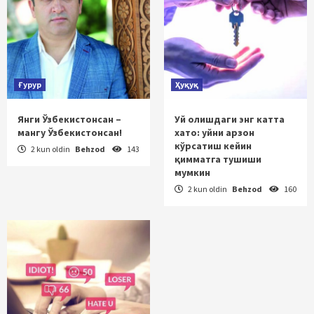
Ғурур
Ҳуқуқ
Янги Ўзбекистонсан –
Уй олишдаги энг катта
мангу Ўзбекистонсан!
хато: уйни арзон
кўрсатиш кейин
2 kun oldin
Behzod
143
қимматга тушиши
мумкин
2 kun oldin
Behzod
160