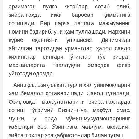
арзимаган пулга китоблар сотиб олиб,
зиёратгоҳда икки баробар қимматига
сотишади. Бир парча латтага мажмуанинг
номини ёздириб, уни ҳам пуллашади. Нархини
кўриб ёқангизни ушлайсиз. Динимизда
айтилган тарозидан урманглар, ҳалол савдо
қилинглар сингари ўгитлар гўё зиё­рат
масканларига тааллуқли эмасдек фикр
уйғотади одамда.
Айниқса, озиқ-овқат, турли хил ўйинчоқларни
ҳам бемалол сотаверишади. Савол туғилади.
Озиқ-овқат маҳсулотларини зиёратгоҳларда
сотиш тўғрими? Бизнинг-ча, мақбул эмас.
Чунки, у ерда мўмин-мусулмонларнинг
қабрлари бор. Ўзингизга маълум, аксарият
зиёратгоҳлар эса қабристонлар билан туташ.