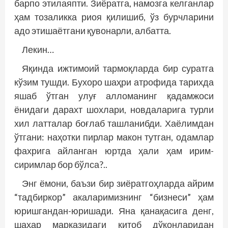
барпо этилаяпти. Зиёратга, намозга келганлар
ҳам тозаликка риоя қилишиб, ўз бурчларини
адо этишаётгани қувонарли, албатта.
Лекин…
Яқинда ижтимоий тармоқларда бир суратга
кўзим тушди. Бухоро шаҳри атрофида тарихда
яшаб ўтган улуғ алломанинг қадамжоси
ёнидаги дарахт шохлари, новдаларига турли
хил латталар боғлаб ташланибди. Хаёлимдан
ўтгани: наҳотки пирлар макон тутган, одамлар
фахрига айланган юртда ҳали ҳам ирим-
сиримлар бор бўлса?..
Энг ёмони, баъзи бир зиёратгоҳларда айрим
“тадбиркор” акаларимизнинг “бизнеси” ҳам
юришгандан-юришади. Яна қанақасига денг,
шаҳар марказидаги китоб дўконларидан