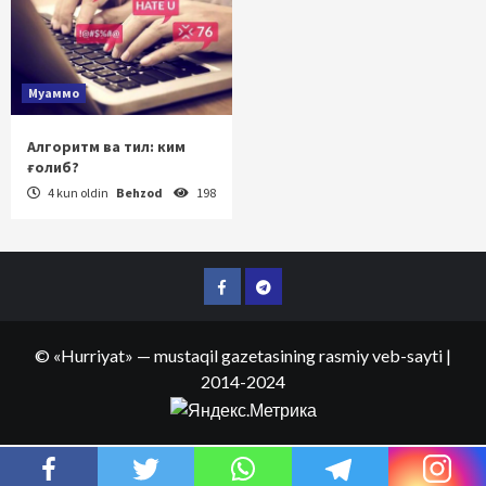
Муаммо
Алгоритм ва тил: ким
ғолиб?
4 kun oldin
Behzod
198
Facebook
Telegram
©
«Hurriyat»
— mustaqil gazetasining rasmiy veb-sayti
|
2014-2024