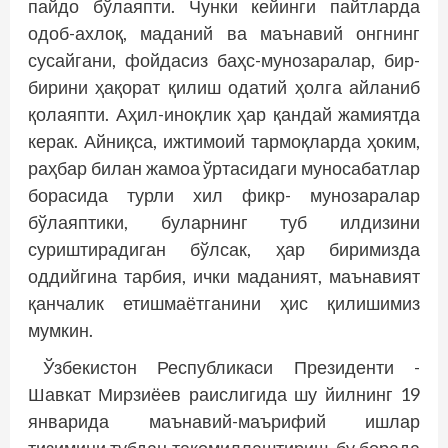
пайдо бўлаяпти. Чунки кейинги пайтларда
одоб-ахлоқ, маданий ва маънавий онгнинг
сусайгани, фойдасиз баҳс-мунозаралар, бир-
бирини ҳақорат қилиш одатий ҳолга айланиб
қолаяпти. Аҳил-иноқлик ҳар қандай жамиятда
керак. Айниқса, ижтимоий тармоқларда ҳоким,
раҳбар билан жамоа ўртасидаги муносабатлар
борасида турли хил фикр- мунозаралар
бўлаяптики, буларнинг туб илдизини
суриштирадиган бўлсак, ҳар биримизда
оддийгина тарбия, ички маданият, маънавият
қанчалик етишмаётганини ҳис қилишимиз
мумкин.
Ўзбекистон Рес­публикаси Президенти ­
Шавкат Мирзиёев раислигида шу йилнинг 19
январида маънавий-маърифий ишлар