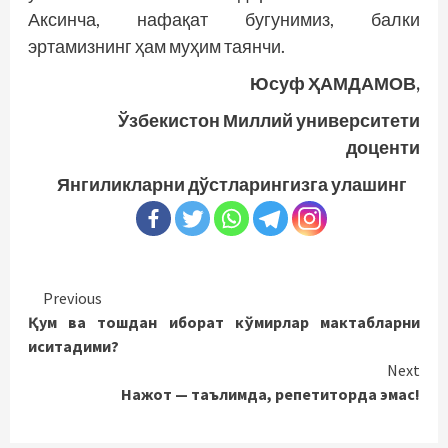
Аксинча, нафақат бугунимиз, балки
эртамизнинг ҳам муҳим таянчи.
Юсуф ҲАМДАМОВ,
Ўзбекистон Миллий университети
доценти
Янгиликларни дўстларингизга улашинг
Continue
Previous
Қум ва тошдан иборат кўмирлар мактабларни
Reading
иситадими?
Next
Нажот — таълимда, репетиторда эмас!