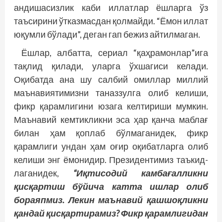
андишасизлик каби иллатлар ёшларга ўз
таъсирини ўтказмасдан қолмайди. “Ёмон иллат
юқумли бўлади”, деган гап бежиз айтилмаган.
Ёшлар, албатта, сериал “қаҳрамонлар”ига
тақлид қилади, уларга ўхшагиси келади.
Оқибатда ана шу салбий омиллар миллий
маънавиятимизни таназзулга олиб келиши,
фикр қарамлигини юзага келтириши мумкин.
Маънавий кемтикликни эса ҳар қанча маблағ
билан ҳам қоплаб бўлмаганидек, фикр
қарамлиги ундан ҳам оғир оқибатларга олиб
келиши энг ёмонидир. Президентимиз таъкид­
лаганидек,
“Иқтисодий камбағалликни
қисқартиш бўйича катта ишлар олиб
бора­япмиз. Лекин маънавий қашшоқликни
қандай қисқартирамиз? Фикр қарамлигидан