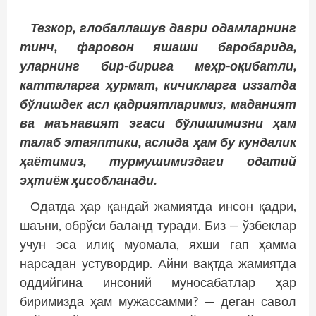
Тезкор, глобаллашув даври одамларнинг
тинч, фаровон яшаши баробарида,
уларнинг бир-бирига меҳр-оқибатли,
катталарга ҳурмат, кичикларга иззатда
бўлишдек асл қадриятларимиз, маданият
ва маънавият эгаси бўлишимизни ҳам
талаб этаяптики, аслида ҳам бу кундалик
ҳаётимиз, турмушимиздаги одатий
эҳтиёж ҳисобланади.
Одатда ҳар қандай жамиятда инсон қадри,
шаъни, обрўси баланд туради. Биз — ўзбеклар
учун эса илиқ муомала, яхши гап ҳамма
нарсадан устувордир. Айни вақтда жамиятда
оддийгина инсоний муносабатлар ҳар
биримизда ҳам мужассамми? — деган савол