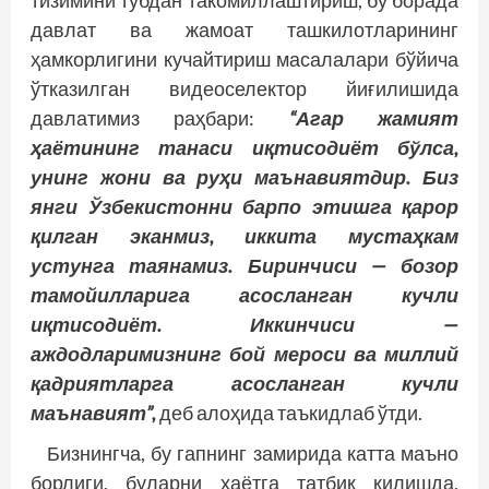
тизимини тубдан такомиллаштириш, бу борада
давлат ва жамоат ташкилотларининг
ҳамкорлигини кучайтириш масалалари бўйича
ўтказилган видеоселектор йиғилишида
давлатимиз раҳбари:
“Агар жамият
ҳаётининг танаси иқтисодиёт бўлса,
унинг жони ва руҳи маънавиятдир. Биз
янги Ўзбекистонни барпо этишга қарор
қилган эканмиз, иккита мустаҳкам
устунга таянамиз. Биринчиси — бозор
тамойилларига асосланган кучли
иқтисодиёт. Иккинчиси —
аждодларимизнинг бой мероси ва миллий
қадриятларга асосланган кучли
маънавият”,
деб алоҳида таъкид­лаб ўтди.
Бизнингча, бу гапнинг замирида катта маъно
борлиги, буларни ҳаётга татбиқ қилишда,