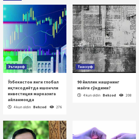
Эътироф
Таассуф
Ўзбекистон янги глобал
90 йиллик нашрнинг
иқтисодиётда ишончли
маёғи сўндими?
инвестиция марказига
4 kun oldin
Behzod
208
айланмоқда
4 kun oldin
Behzod
276