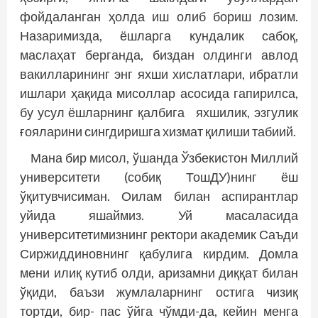
фойдаланган ҳолда иш олиб бориш лозим.
Назаримизда, ёшларга кундалик сабоқ,
маслаҳат берганда, биздан олдинги авлод
вакилларининг энг яхши хислатлари, ибратли
ишлари ҳақида мисоллар асосида гапирилса,
бу усул ёшларнинг қалбига яхшилик, эзгулик
ғояларини сингдиришга хизмат қилиши табиий.
Мана бир мисол, ўшанда Ўзбекистон Миллий
университети (собиқ ТошДУ)нинг ёш
ўқитувчисиман. Оилам билан аспирантлар
уйида яшаймиз. Уй масаласида
университетимизнинг ректори академик Саъди
Сиржиддиновнинг қабулига кирдим. Домла
мени илиқ кутиб олди, аризамни диққат билан
ўқиди, баъзи жумлаларнинг остига чизиқ
тортди, бир- пас ўйга чўмди-да, кейин менга