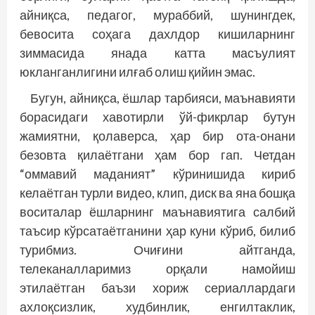
айниқса, педагог, мураббий, шу­нингдек,
бевосита соҳага дахлдор кишиларнинг
зиммасида янада катта масъулият
юкланганлигини илғаб олиш қийин эмас.
Бугун, айниқса, ёшлар тар­бияси, маънавияти
борасидаги хавотирли ўй-фикрлар бутун
жамиятни, қолаверса, ҳар бир ота-­онани
безовта қилаётгани ҳам бор гап. Четдан
“оммавий маданият” кўринишида кириб
келаётган турли видео, клип, диск ва яна бошқа
воситалар ёшларнинг маънавиятига салбий
таъсир кўрсатаётганини ҳар куни кўриб, билиб
турибмиз. Очиғини айтганда,
телеканалларимиз орқали намойиш
этилаётган баъзи хориж сериаллардаги
ахлоқсизлик, худбинлик, енгилтаклик,