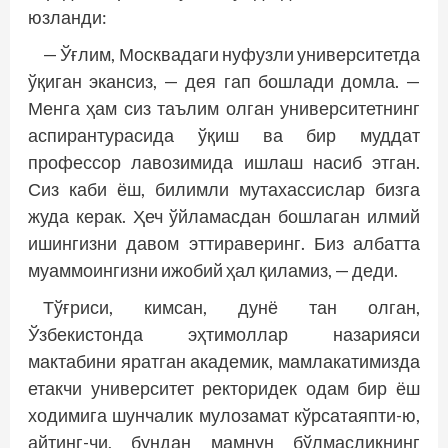
юзланди:
— Ўғлим, Москвадаги нуфузли университетда
ўқиган экансиз, — дея гап бошлади домла. —
Менга ҳам сиз таълим олган университетнинг
аспирантурасида ўқиш ва бир муддат
профессор лавозимида ишлаш насиб этган.
Сиз каби ёш, билимли мутахассислар бизга
жуда керак. Ҳеч ўйламасдан бошлаган илмий
ишингизни давом эттираверинг. Биз албатта
муаммоингизни ижобий ҳал қиламиз, — деди.
Тўғриси, кимсан, дунё тан олган,
Ўзбекистонда эҳтимоллар назарияси
мактабини яратган академик, мамлакатимизда
етакчи университет ректоридек одам бир ёш
ходимига шунчалик мулозамат кўрсатаяпти-ю,
айтинг-чи, бундан мамнун бўлмасликнинг