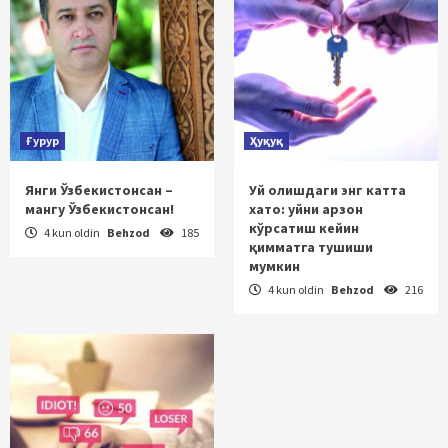
Ғурур
Ҳуқуқ
Янги Ўзбекистонсан –
Уй олишдаги энг катта
мангу Ўзбекистонсан!
хато: уйни арзон
кўрсатиш кейин
4 kun oldin
Behzod
185
қимматга тушиши
мумкин
4 kun oldin
Behzod
216