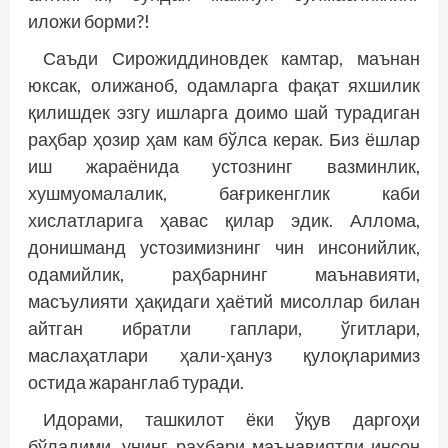
иложи борми?!
Саъди Сирожиддиновдек камтар, маънан
юксак, олижаноб, одамларга фақат яхшилик
қилишдек эзгу ишларга доимо шай турадиган
раҳбар ҳозир ҳам кам бўлса керак. Биз ёшлар
иш жараёнида устознинг вазминлик,
хушмуомалалик, бағрикенглик каби
хислатларига ҳавас қилар эдик. Аллома,
донишманд устозимизнинг чин инсонийлик,
одамийлик, раҳбарнинг маънавияти,
масъулияти ҳақидаги ҳаётий мисоллар билан
айтган ибратли гаплари, ўгитлари,
маслаҳатлари ҳали-ҳануз қулоқларимиз
остида жаранг­лаб туради.
Идорами, ташкилот ёки ўқув даргоҳи
бўладими, унинг раҳбари маънавиятли инсон