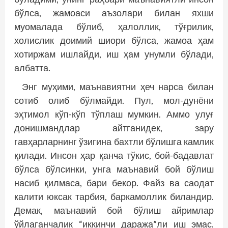
бўлса, жамоаси аъзолари билан яхши
муомалада бўлиб, ҳалоллик, тўғрилик,
холислик доимий шиори бўлса, жамоа ҳам
хотиржам ишлайди, иш ҳам унумли бўлади,
албатта.
Энг муҳими, маънавиятни ҳеч нарса билан
сотиб олиб бўлмайди. Пул, мол-дунёни
эҳтимол кўп-кўп тўплаш мумкин. Аммо улуғ
донишмандлар айтганидек, зару
гавҳарларнинг ўзигина бахтли бўлишга камлик
қилади. Инсон ҳар қанча тўкис, бой-бадавлат
бўлса бўлсинки, унга маънавий бой бўлиш
насиб қилмаса, бари бекор. Файз ва саодат
калити юксак тарбия, баркамоллик биландир.
Демак, маънавий бой бўлиш айримлар
ўйлаганчалик “иккинчи даража”ли иш эмас.