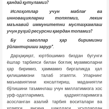
қандай қутуламиз?
Ислоҳотлар учун маблағ ва
инновацияларни топяпмиз, лекин
маънавий иммунитетни мустаҳкамлаш
учун руҳий ресурсни қаердан топамиз?
Бу саволлар ҳар биримизни
ўйлантириши зарур”
.
Дарҳақиқат, юртбошимиз биздан бугунги
ёшлар тарбияси билан боғлиқ муаммоларни
ҳар биримиз, ҳаммамиз биргаликда ҳал
қилишимизни талаб этаяпти. Уларнинг
маънавиятини юксалтириш, маданиятли
бўлишини таъминлаш учун миллатимизга хос
урф-одатларимиз, қадриятларимизга
асосланган азалий тарбия воситалари ва
ҳозирги, янгича шаклдаги усуллардан