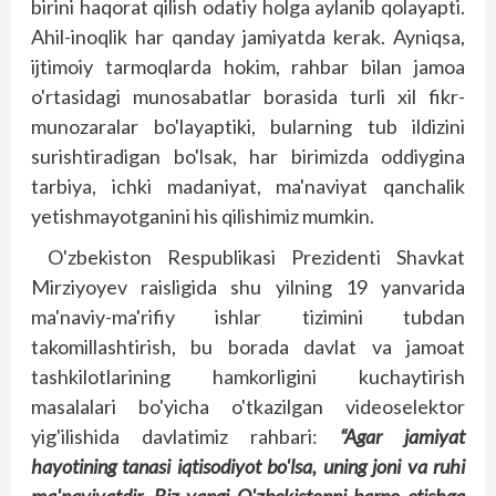
birini haqorat qilish odatiy holga aylanib qolayapti.
Ahil-inoqlik har qanday jamiyatda kerak. Ayniqsa,
ijtimoiy tarmoqlarda hokim, rahbar bilan jamoa
o'rtasidagi munosabatlar borasida turli xil fikr-
munozaralar bo'layaptiki, bularning tub ildizini
surishtiradigan bo'lsak, har birimizda oddiygina
tarbiya, ichki madaniyat, ma'naviyat qanchalik
yetishmayotganini his qilishimiz mumkin.
O'zbekiston Res­publikasi Prezidenti ­Shavkat
Mirziyoyev raisligida shu yilning 19 yanvarida
ma'naviy-ma'rifiy ishlar tizimini tubdan
takomillashtirish, bu borada davlat va jamoat
tashkilotlarining hamkorligini kuchaytirish
masalalari bo'yicha o'tkazilgan videoselektor
yig'ilishida davlatimiz rahbari:
“Agar jamiyat
hayotining tanasi iqtisodiyot bo'lsa, uning joni va ruhi