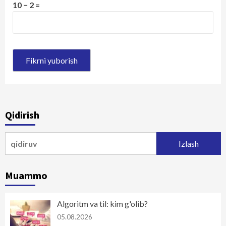
10 − 2 =
Qidirish
Qidirshish:
Muammo
Algoritm va til: kim g'olib?
05.08.2026