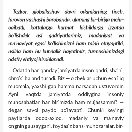
Tezkor, globallashuv davri odamlarning tinch,
farovon yashashi barobarida, ularning bir-biriga mehr-
oqibatli, kattalarga hurmat, kichiklarga izzatda
bo'lishdek asl qadriyatlarimiz, madaniyat va
ma'naviyat egasi bo'lishimizni ham talab etayaptiki,
aslida ham bu kundalik hayotimiz, turmushimizdagi
odatiy ehtiyoj hisoblanadi.
Odatda har qanday jamiyatda inson qadri, sha'ni,
obro'si baland turadi. Biz — o'zbeklar uchun esa iliq
muomala, yaxshi gap hamma narsadan ustuvordir.
Ayni vaqtda jamiyatda oddiygina insoniy
munosabatlar har birimizda ham mujassammi? —
degan savol paydo bo'layapti. Chunki keyingi
paytlarda odob-axloq, madaniy va ma'naviy
ongning susaygani, foydasiz bahs-munozaralar, bir-