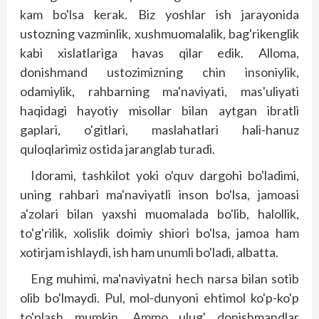
kam bo'lsa kerak. Biz yoshlar ish jarayonida
ustozning vazminlik, xushmuomalalik, bag'rikenglik
kabi xislatlariga havas qilar edik. Alloma,
donishmand ustozimizning chin insoniylik,
odamiylik, rahbarning ma'naviyati, mas'uliyati
haqidagi hayotiy misollar bilan aytgan ibratli
gaplari, o'gitlari, maslahatlari hali-hanuz
quloqlarimiz ostida jarang­lab turadi.
Idorami, tashkilot yoki o'quv dargohi bo'ladimi,
uning rahbari ma'naviyatli inson bo'lsa, jamoasi
a'zolari bilan yaxshi muomalada bo'lib, halollik,
to'g'rilik, xolislik doimiy shiori bo'lsa, jamoa ham
xotirjam ishlaydi, ish ham unumli bo'ladi, albatta.
Eng muhimi, ma'naviyatni hech narsa bilan sotib
olib bo'lmaydi. Pul, mol-dunyoni ehtimol ko'p-ko'p
to'plash mumkin. Ammo ulug' donishmandlar