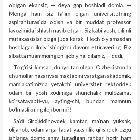
o'qigan ekansiz, — deya gap boshladi domla. —
Menga ham siz ta'lim olgan universitetning
aspiranturasida o'qish va bir muddat professor
lavozimida ishlash nasib etgan. Siz kabi yosh, bilimli
mutaxassislar bizga juda kerak. Hech o'ylamasdan
boshlagan ilmiy ishingizni davom ettiravering. Biz
albatta muammoingizni ijobiy hal qilamiz, — dedi.
To'g'risi, kimsan, dunyo tan olgan, O'zbekistonda
ehtimollar nazariyasi maktabini yaratgan akademik,
mamlakatimizda yetakchi universitet rektoridek
odam bir yosh xodimiga shunchalik mulozamat
ko'rsatayapti-yu, ayting-chi, bundan mamnun
bo'lmaslikning iloji bormi?!
Sa'di Sirojiddinovdek kamtar, ma'nan yuksak,
olijanob, odamlarga faqat yaxshilik qilishdek ezgu
ishlarga doimo shay turadigan rahbar hozir ham