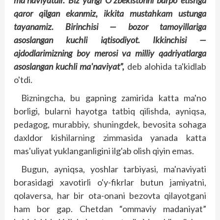
ma'naviyatdir. Biz yangi O'zbekistonni barpo etishga
qaror qilgan ekanmiz, ikkita mustahkam ustunga
tayanamiz. Birinchisi — bozor tamoyillariga
asoslangan kuchli iqtisodiyot. Ikkinchisi —
ajdodlarimizning boy merosi va milliy qadriyatlarga
asoslangan kuchli ma'naviyat”,
deb alohida ta'kid­lab
o'tdi.
Bizningcha, bu gapning zamirida katta ma'no
borligi, bularni hayotga tatbiq qilishda, ayniqsa,
pedagog, murabbiy, shu­ningdek, bevosita sohaga
daxldor kishilarning zimmasida yanada katta
mas'uliyat yuklanganligini ilg'ab olish qiyin emas.
Bugun, ayniqsa, yoshlar tar­biyasi, ma'naviyati
borasidagi xavotirli o'y-fikrlar butun jamiyatni,
qolaversa, har bir ota-­onani bezovta qilayotgani
ham bor gap. Chetdan “ommaviy madaniyat”