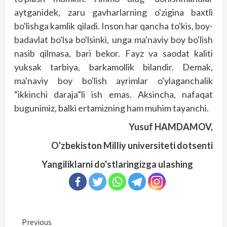
aytganidek, zaru gavharlarning o'zigina baxtli
bo'lishga kamlik qiladi. Inson har qancha to'kis, boy-
badavlat bo'lsa bo'lsinki, unga ma'naviy boy bo'lish
nasib qilmasa, bari bekor. Fayz va saodat kaliti
yuksak tarbiya, barkamollik bilandir. Demak,
ma'naviy boy bo'lish ayrimlar o'ylaganchalik
“ikkinchi daraja”li ish emas. Aksincha, nafaqat
bugunimiz, balki ertamizning ham muhim tayanchi.
Yusuf HAMDAMOV,
O'zbekiston Milliy universiteti dotsenti
Yangiliklarni do'stlaringizga ulashing
Continue
Previous