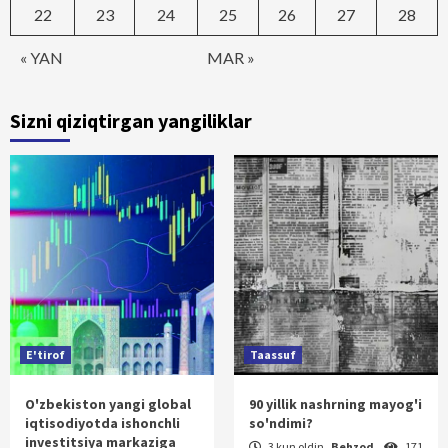
22
23
24
25
26
27
28
« YAN
MAR »
Sizni qiziqtirgan yangiliklar
E'tirof
Taassuf
O'zbekiston yangi global
90 yillik nashrning mayog'i
iqtisodiyotda ishonchli
so'ndimi?
investitsiya markaziga
3 kun oldin
Behzod
171