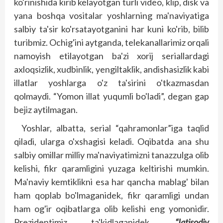
ko'rinishida kirib kelayotgan turli video, klip, disk va
yana boshqa vositalar yoshlarning ma'naviyatiga
salbiy ta'sir ko'rsatayotganini har kuni ko'rib, bilib
turibmiz. Ochig'ini aytganda, telekanallarimiz orqali
namoyish etilayotgan ba'zi xorij seriallardagi
axloqsizlik, xudbinlik, yengiltaklik, andishasizlik kabi
illatlar yoshlarga o'z ta'sirini o'tkazmasdan
qolmaydi. “Yomon illat yuqumli bo'ladi”, degan gap
bejiz aytilmagan.
Yoshlar, albatta, serial “qahramonlar”iga taqlid
qiladi, ularga o'xshagisi keladi. Oqibatda ana shu
salbiy omillar milliy ma'naviyatimizni tanazzulga olib
kelishi, fikr qaramligini yuzaga keltirishi mumkin.
Ma'naviy kemtiklikni esa har qancha mablag' bilan
ham qoplab bo'lmaganidek, fikr qaramligi undan
ham og'ir oqibatlarga olib kelishi eng yomonidir.
Prezidentimiz ta'kid­laganidek,
“Iqtisodiy