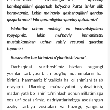
kambag'allikni qisqartish bo'yicha katta ishlar olib
bora­yapmiz. Lekin ma'naviy qashshoqlikni qanday
qisqartiramiz? Fikr qaramligidan qanday qutulamiz?
Islohotlar uchun mablag' va innovatsiyalarni
topyapmiz, lekin ma'naviy immunitetni
mustahkamlash uchun ruhiy resursni qaerdan
topamiz?
Bu savollar har birimizni o'ylantirishi zarur”
.
Darhaqiqat, yurtboshimiz bizdan bugungi
yoshlar tarbiyasi bilan bog'liq muammolarni har
birimiz, hammamiz birgalikda hal qilishimizni talab
etayapti. Ularning ma'naviyatini yuksaltirish,
madaniyatli bo'lishini ta'minlash uchun millatimizga
xos urf-odatlarimiz, qadriyatlarimizga asoslangan
azaliy tarbiya vositalari va hozirgi, yangicha