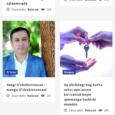
aylanmoqda
3 kun oldin
Behzod
220
G'urur
Huquq
Yangi O'zbekistonsan –
Uy olishdagi eng katta
mangu O'zbekistonsan!
xato: uyni arzon
ko'rsatish keyin
3 kun oldin
Behzod
157
qimmatga tushishi
mumkin
3 kun oldin
Behzod
182