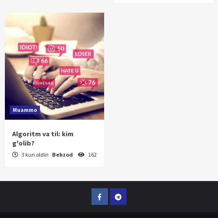
Muammo
Algoritm va til: kim
g'olib?
3 kun oldin
Behzod
162
Facebook
Telegram