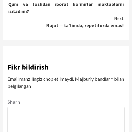
Qum va toshdan iborat ko'mirlar maktablarni
Reading
isitadimi?
Next
Najot — ta'limda, repetitorda emas!
Fikr bildirish
Email manzilingiz chop etilmaydi.
Majburiy bandlar
*
bilan
belgilangan
Sharh