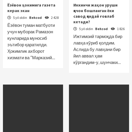
Ёзёвон ҳокимига газета
Иккинчи жаҳон уруши
керак экан
қачон бошланган ёки
савод қандай ғовлаб
5 yil oldin
Behzod
2 428
кетади?
Ёзёвон туман матбуоти
5 yil oldin
Behzod
1 826
учун муборак Рамазон
Ижтимоий тармоқда бир
кунларида муносиб
лавҳа кўриб қолдим.
эътибор қаратилди.
Аслида бу лавҳани бир
Ҳокимлик ахборот
йил аввал ҳам
хизмати ва “Марказий…
кўргандим-у, шунчаки…