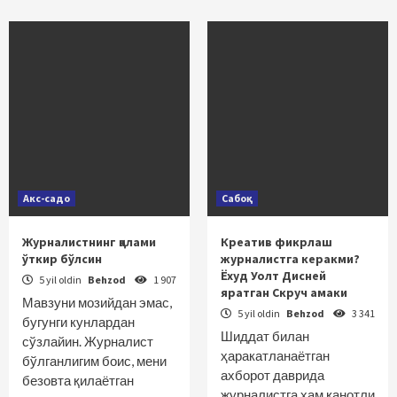
Акс-садо
Сабоқ
Журналистнинг қалами
Креатив фикрлаш
ўткир бўлсин
журналистга керакми?
Ёхуд Уолт Дисней
5 yil oldin
Behzod
1 907
яратган Скруч амаки
Мавзуни мозийдан эмас,
5 yil oldin
Behzod
3 341
бугунги кунлардан
Шиддат билан
сўзлайин. Журналист
ҳаракатланаётган
бўлганлигим боис, мени
ахборот даврида
безовта қилаётган
журналистга ҳам қанотли