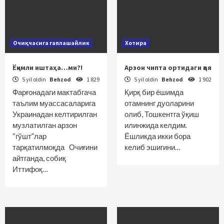
Очиқчасига гаплашайлик
Хотира
Ёқимли иштаҳа…ми?!
Арзон чипта ортидаги қоя
5 yil oldin
Behzod
1 829
5 yil oldin
Behzod
1 902
Фарғонадаги мактабгача
Қирқ бир ёшимда
таълим муассасаларига
отамнинг дуоларини
Украинадан келтирилган
олиб, Тошкентга ўқиш
музлатилган арзон
илинжида келдим.
“гўшт”лар
Ёшликда икки бора
тарқатилмоқда Очиғини
келиб эшигини…
айтганда, собиқ
Иттифоқ…