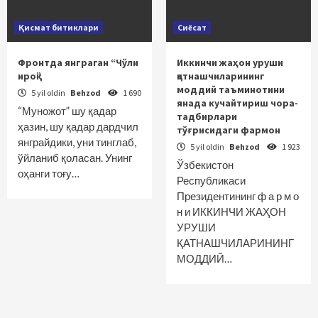
Қисмат битиклари
Сиёсат
Фронтда янграган “Чўли
Иккинчи жаҳон уруши
ироқ”
қатнашчиларининг
моддий таъминотини
5 yil oldin
Behzod
1 690
янада кучайтириш чора-
“Муножот” шу қадар
тадбирлари
ҳазин, шу қадар дардчил
тўғрисидаги фармон
янграйдики, уни тинглаб,
5 yil oldin
Behzod
1 923
ўйланиб қоласан. Унинг
Ўзбекистон
оҳанги тоғу…
Республикаси
Президентининг ф а р м о
н и ИККИНЧИ ЖАҲОН
УРУШИ
ҚАТНАШЧИЛАРИНИНГ
МОДДИЙ…