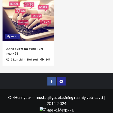
Муаммо
Алгоритм ва тил: ким
ғолиб?
3 kun oldin
Behzod
167
Facebook
Telegram
©
«Hurriyat»
— mustaqil gazetasining rasmiy veb-sayti
|
2014-2024