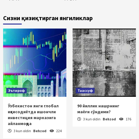
Сизни қизиқтирган янгиликлар
Эътироф
Таассуф
Ўзбекистон янги глобал
90 йиллик нашрнинг
иқтисодиётда ишончли
маёғи сўндими?
инвестиция марказига
3 kun oldin
Behzod
176
айланмоқда
3 kun oldin
Behzod
224