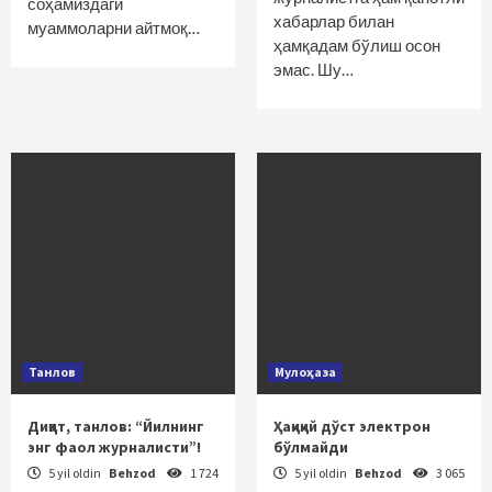
соҳамиздаги
хабарлар билан
муаммоларни айтмоқ…
ҳамқадам бўлиш осон
эмас. Шу…
Танлов
Мулоҳаза
Диққат, танлов: “Йилнинг
Ҳақиқий дўст электрон
энг фаол журналисти”!
бўлмайди
5 yil oldin
Behzod
1 724
5 yil oldin
Behzod
3 065