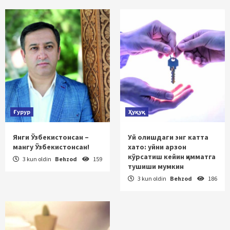
Ғурур
Ҳуқуқ
Янги Ўзбекистонсан –
Уй олишдаги энг катта
мангу Ўзбекистонсан!
хато: уйни арзон
кўрсатиш кейин қимматга
3 kun oldin
Behzod
159
тушиши мумкин
3 kun oldin
Behzod
186