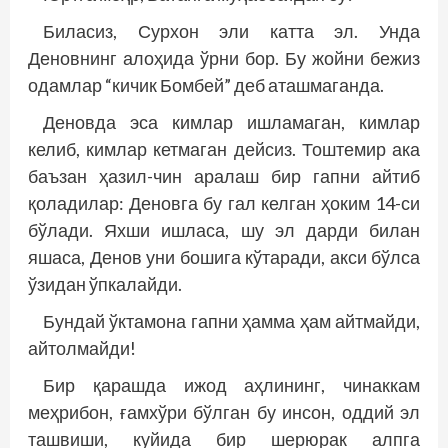
Биласиз, Сурхон эли катта эл. Унда
Деновнинг алоҳида ўрни бор. Бу жойни бежиз
одамлар “кичик Бомбей” деб аташмаганда.
Деновда эса кимлар ишламаган, кимлар
келиб, кимлар кетмаган дейсиз. Тоштемир ака
баъзан ҳазил-чин аралаш бир гапни айтиб
қоладилар: Деновга бу гал келган ҳоким 14-си
бўлади. Яхши ишласа, шу эл дарди билан
яшаса, Денов уни бошига кўтаради, акси бўлса
ўзидан ўпкалайди.
Бундай ўктамона гапни ҳамма ҳам айтмайди,
айтолмайди!
Бир қарашда ижод аҳлининг, чинаккам
меҳрибон, ғамхўри бўлган бу инсон, оддий эл
ташвиши, куйида бир шерюрак алпга