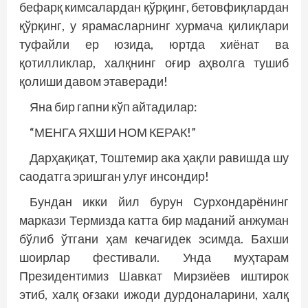
бефарқ кимсалардан қўрқинг, бетовфиқлардан
қўрқинг, у ярамасларнинг хурмача қилиқлари
туфайли ер юзида, юртда хиёнат ва
қотилликлар, халқнинг оғир аҳволга тушиб
қолиши давом этаверади!
Яна бир гапни кўп айтадилар:
“МЕНГА ЯХШИ НОМ КЕРАК!”
Дарҳақиқат, Тоштемир ака ҳақли равишда шу
саодатга эришган улуғ инсондир!
Бундан икки йил бурун Сурхондарёнинг
маркази Термизда катта бир маданий анжуман
бўлиб ўтгани ҳам кечагидек эсимда. Бахши
шоирлар фестивали. Унда муҳтарам
Президентимиз Шавкат Мирзиёев иштирок
этиб, халқ оғзаки ижоди дурдоналарини, халқ