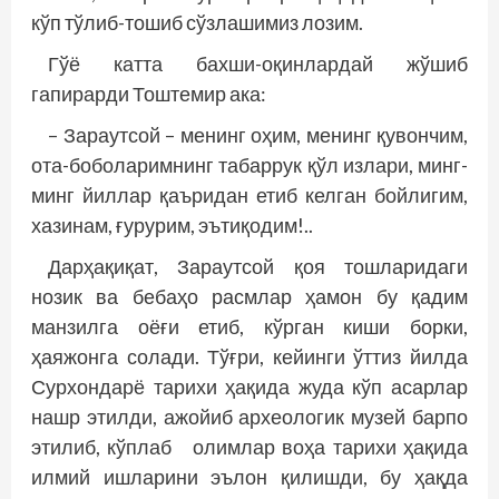
кўп тўлиб-тошиб сўзлашимиз лозим.
Гўё катта бахши-оқинлардай жўшиб
гапирарди Тоштемир ака:
– Зараутсой – менинг оҳим, менинг қувончим,
ота-боболаримнинг табаррук қўл излари, минг-
минг йиллар қаъридан етиб келган бойлигим,
хазинам, ғурурим, эътиқодим!..
Дарҳақиқат, Зараутсой қоя тошларидаги
нозик ва бебаҳо расмлар ҳамон бу қадим
манзилга оёғи етиб, кўрган киши борки,
ҳаяжонга солади. Тўғри, кейинги ўттиз йилда
Сурхондарё тарихи ҳақида жуда кўп асарлар
нашр этилди, ажойиб археологик музей барпо
этилиб, кўплаб олимлар воҳа тарихи ҳақида
илмий ишларини эълон қилишди, бу ҳақда