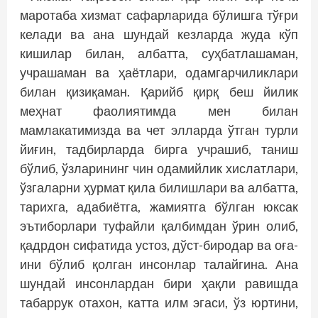
маротаба хизмат сафарларида бўлишга тўғри
келади ва ана шундай кезларда жуда кўп
кишилар билан, албатта, суҳбатлашаман,
учрашаман ва ҳаётлари, одамгарчиликлари
билан қизиқаман. Қарийб қирқ беш йилик
меҳнат фаолиятимда мен билан
мамлакатимизда ва чет элларда ўтган турли
йиғин, тадбирларда бирга учрашиб, таниш
бўлиб, ўзларининг чин одамийлик хислатлари,
ўзгаларни ҳурмат қила билишлари ва албатта,
тарихга, адабиётга, жамиятга бўлган юксак
эътиборлари туфайли қалбимдан ўрин олиб,
қадрдон сифатида устоз, дўст-биродар ва оға-
ини бўлиб қолган инсонлар талайгина. Ана
шундай инсонлардан бири ҳақли равишда
табаррук отахон, катта илм эгаси, ўз юртини,