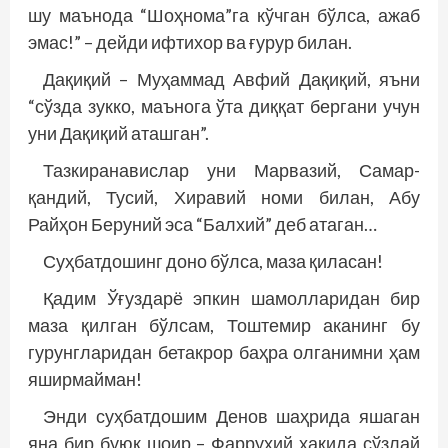
шу маънода “Шоҳнома”га кўчган бўлса, ажаб
эмас!” – дейди ифтихор ва ғурур билан.
Дақиқий – Муҳаммад Авфий Дақиқий, яъни
“сўзда зукко, маънога ўта диққат бергани учун
уни Дақиқий аташган”.
Тазкиранавислар уни Марвазий, Самар­
қандий, Тусий, Хиравий номи билан, Абу
Райҳон Беруний эса “Балхий” деб атаган…
Суҳбатдошинг доно бўлса, маза қиласан!
Қадим Ўғуздарё эпкин шамолларидан бир
маза қилган бўлсам, Тоштемир аканинг бу
гурунгларидан бетакрор баҳра олганимни ҳам
яширмайман!
Энди суҳбатдошим Денов шаҳрида яшаган
яна бир буюк шоир – Фаррухий ҳақида сўзлай