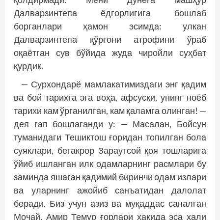
Далварзинтепа ёдгорлигига бошлаб
борганлари ҳамон эсимда: улкан
Далварзинтепа қўрғони атрофини ўраб
оқаётган сув бўйида жуда чиройли суҳбат
қурдик.
— Сурхондарё мамлакатимиздаги энг қадим
ва бой тарихга эга воҳа, афсуски, унинг ноёб
тарихи кам ўрганилган, кам қаламга олинган! —
дея гап бошлаганди у: — Масалан, Бойсун
туманидаги Тешиктош ғоридан топилган бола
суяклари, бетакрор Зараутсой қоя тошларига
ўйиб ишланган илк одамларнинг расмлари бу
заминда яшаган қадимий биринчи одам излари
ва уларнинг ажойиб санъатидан далолат
беради. Биз учун азиз ва муқаддас саналган
Мочай, Амир Темур ғорлари ҳақида эса ҳали