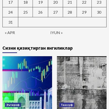
17
18
19
20
21
22
23
24
25
26
27
28
29
30
31
« APR
IYUN »
Сизни қизиқтирган янгиликлар
Эътироф
Таассуф