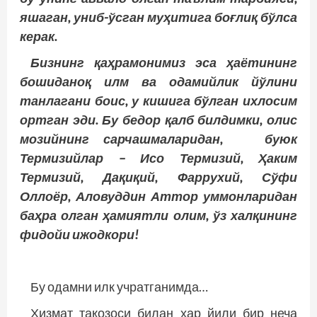
яшаган, униб-ўсган муҳитига боғлиқ бўлса
керак.
Бизнинг қаҳрамонимиз эса ҳаётининг
бошиданоқ илм ва одамийлик йўлини
танлагани боис, у кишига бўлган ихлосим
ортган эди. Бу бедор қалб билдимки, олис
мозийнинг сарчашмаларидан, буюк
Термизийлар – Исо Термизий, Ҳаким
Термизий, Дақиқий, Фаррухий, Сўфи
Оллоёр, Аловуддин Аттор уммонларидан
баҳра олган ҳамиятли олим, ўз халқининг
фидойи ижодкори!
Бу одамни илк учратганимда…
Хизмат тақозоси билан ҳар йили бир неча