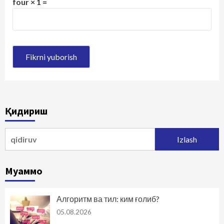
four × 1 =
Қидириш
Qidirshish:
Муаммо
Алгоритм ва тил: ким ғолиб?
05.08.2026