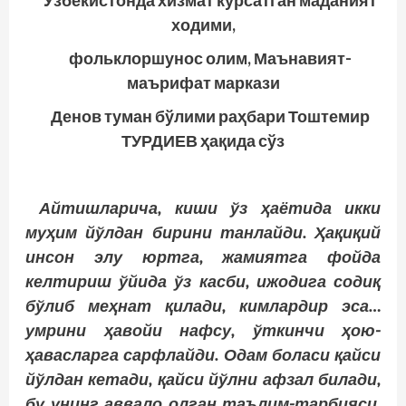
Ўзбекистонда хизмат кўрсатган маданият
ходими,
фольклоршунос олим, Маънавият-
маърифат маркази
Денов туман бўлими раҳбари Тоштемир
ТУРДИЕВ ҳақида сўз
Айтишларича, киши ўз ҳаётида икки
муҳим йўлдан бирини танлайди. Ҳақиқий
инсон элу юртга, жамиятга фойда
келтириш ўйида ўз касби, ижодига содиқ
бўлиб меҳнат қилади, кимлардир эса…
умрини ҳавойи нафсу, ўткинчи ҳою-
ҳавасларга сарфлайди. Одам боласи қайси
йўлдан кетади, қайси йўлни афзал билади,
бу унинг аввало олган таълим-тарбияси,