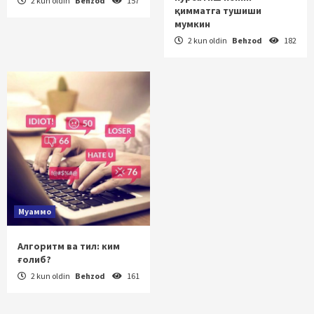
2 kun oldin
Behzod
157
қимматга тушиши
мумкин
2 kun oldin
Behzod
182
Муаммо
Алгоритм ва тил: ким
ғолиб?
2 kun oldin
Behzod
161