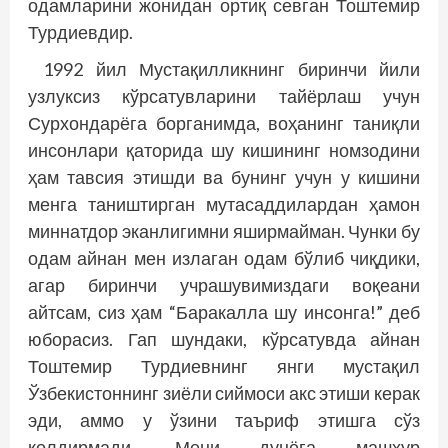
одамларини жонидан ортиқ севган Тоштемир
Турдиевдир.
1992 йил Мустақилликнинг биринчи йили
узлуксиз кўрсатувларини тайёрлаш учун
Сурхондарёга борганимда, воҳанинг таниқли
инсонлари қаторида шу кишининг номзодини
ҳам тавсия этишди ва бунинг учун у кишини
менга таништирган мутасаддилардан ҳамон
миннатдор эканлигимни яширмайман. Чунки бу
одам айнан мен излаган одам бўлиб чиқдики,
агар биринчи учрашувимиздаги воқеани
айтсам, сиз ҳам “Баракалла шу инсонга!” деб
юборасиз. Гап шундаки, кўрсатувда айнан
Тоштемир Турдиевнинг янги мус­тақил
Ўзбекистоннинг зиёли сиймоси акс этиши керак
эди, аммо у ўзини таъриф этишга сўз
қолдирмади. Мени дунёга машҳур