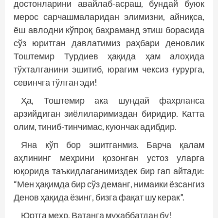
дос­тонларини авайлаб-­асраш, бундай буюк
мерос сарчашмаларидан элимизни, айниқса,
ёш авлодни кўпроқ баҳраманд этиш борасида
сўз юритган давлатимиз раҳбари деновлик
Тоштемир Турдиев ҳақида ҳам алоҳида
тўхталганини эшитиб, юрагим чексиз ғурурга,
севинчга тўлган эди!
Ҳа, Тоштемир ака шундай фахрланса
арзийдиган зиёлиларимиздан биридир. Катта
олим, тиниб-тинчимас, куюнчак адибдир.
Яна кўп бор эшитганмиз. Барча қалам
аҳлининг меҳрини қозонган устоз уларга
юқорида таъкидлаганимиздек бир гап айтади:
“Мен ҳақимда бир сўз деманг, нимаики ёзсангиз
Денов ҳақида ёзинг, бизга фақат шу керак”.
Юртга меҳр, Ватанга муҳаббатдан бу!