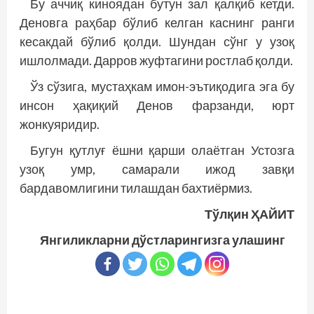
Бу аччиқ киноядан бутун зал қалқиб кетди.
Деновга раҳбар бўлиб келган каснинг ранги
кесакдай бўлиб қолди. Шундан сўнг у узоқ
ишлолмади. Дарров жуфтагини ростлаб қолди.
Ўз сўзига, мустаҳкам имон-эътиқодига эга бу
инсон ҳақиқий Денов фарзанди, юрт
жонкуяридир.
Бугун қутлуғ ёшни қарши олаётган Устозга
узоқ умр, самарали ижод завқи
бардавомлигини тилашдан бахтиёрмиз.
Тўлқин ҲАЙИТ
Янгиликларни дўстларингизга улашинг