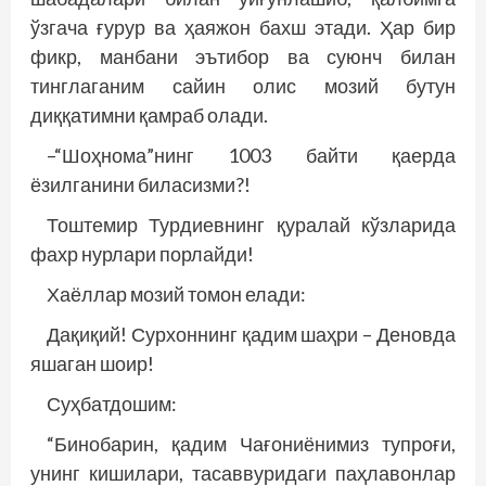
ўзгача ғурур ва ҳаяжон бахш этади. Ҳар бир
фикр, манбани эътибор ва суюнч билан
тинглаганим сайин олис мозий бутун
диққатимни қамраб олади.
–“Шоҳнома”нинг 1003 байти қаерда
ёзилганини биласизми?!
Тоштемир Турдиевнинг қуралай кўзларида
фахр нурлари порлайди!
Хаёллар мозий томон елади:
Дақиқий! Сурхоннинг қадим шаҳри – Деновда
яшаган шоир!
Суҳбатдошим:
“Бинобарин, қадим Чағониёнимиз тупроғи,
унинг кишилари, тасаввуридаги паҳлавонлар