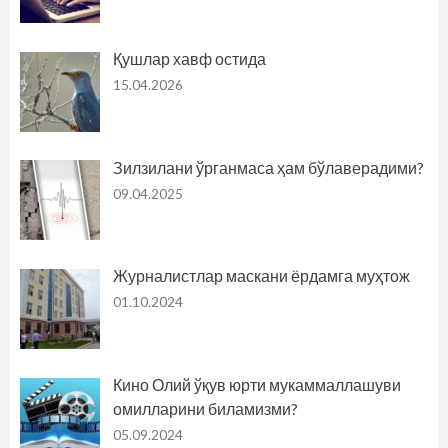
Қушлар хавф остида
15.04.2026
Зилзилани ўрганмаса ҳам бўлаверадими?
09.04.2025
Журналистлар маскани ёрдамга муҳтож
01.10.2024
Кино Олий ўқув юрти мукаммаллашуви
омилларини биламизми?
05.09.2024