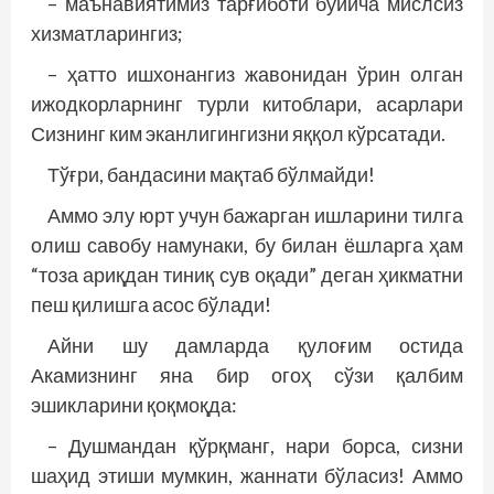
– маънавиятимиз тарғиботи бўйича мислсиз
хизматларингиз;
– ҳатто ишхонангиз жавонидан ўрин олган
ижодкорларнинг турли китоблари, асарлари
Сизнинг ким эканлигингизни яққол кўрсатади.
Тўғри, бандасини мақтаб бўлмайди!
Аммо элу юрт учун бажарган ишларини тилга
олиш савобу намунаки, бу билан ёшларга ҳам
“тоза ариқдан тиниқ сув оқади” деган ҳикматни
пеш қилишга асос бўлади!
Айни шу дамларда қулоғим остида
Акамизнинг яна бир огоҳ сўзи қалбим
эшикларини қоқмоқда:
– Душмандан қўрқманг, нари борса, сизни
шаҳид этиши мумкин, жаннати бўласиз! Аммо