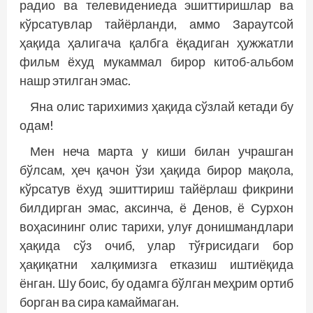
радио ва телевидениеда эшиттиришлар ва
кўрсатувлар тайёрланди, аммо Зараутсой
ҳақида ҳалигача қалбга ёқадиган ҳужжатли
фильм ёхуд мукаммал бирор китоб-альбом
нашр этилган эмас.
Яна олис тарихимиз ҳақида сўзлай кетади бу
одам!
Мен неча марта у киши билан учрашган
бўлсам, ҳеч қачон ўзи ҳақида бирор мақола,
кўрсатув ёхуд эшиттириш тайёрлаш фикрини
билдирган эмас, аксинча, ё Денов, ё Сурхон
воҳасининг олис тарихи, улуғ донишмандлари
ҳақида сўз очиб, улар тўғрисидаги бор
ҳақиқатни халқимизга етказиш иштиёқида
ёнган. Шу боис, бу одамга бўлган меҳрим ортиб
борган ва сира камаймаган.