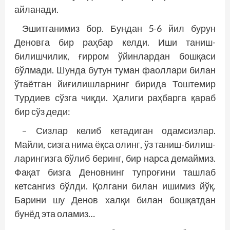
айланади.
Эшитганимиз бор. Бундан 5-6 йил бурун
Деновга бир раҳбар келди. Иши таниш-
билишчилик, ғирром ўйинлардан бошқаси
бўлмади. Шунда бутун туман фаоллари билан
ўтаётган йиғилишларнинг бирида Тоштемир
Турдиев сўзга чиқди. Ҳалиги раҳбарга қараб
бир сўз деди:
– Сизлар келиб кетадиган одамсизлар.
Майли, сизга нима ёқса олинг, ўз таниш-билиш­
ларингизга бўлиб беринг, бир нарса демаймиз.
Фақат бизга Деновнинг тупроғини ташлаб
кетсангиз бўлди. Қолгани билан ишимиз йўқ.
Барини шу Денов халқи билан бошқатдан
бунёд эта оламиз…