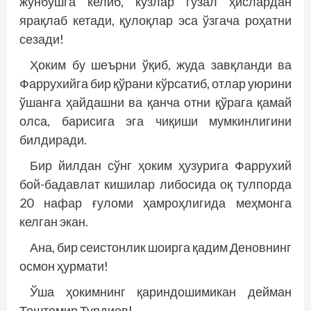
жунбушга келиб, кўзлар гўзал ҳислардан
ярақлаб кетади, қулоқлар эса ўзгача роҳатни
сезади!
Ҳоким бу шеърни ўқиб, жуда завқланди ва
Фаррухийга бир қўрани кўрсатиб, отлар уюрини
ўшанга ҳайдашни ва қанча отни қўрага қамай
олса, барисига эга чиқиши мумкинлигини
билдиради.
Бир йилдан сўнг ҳоким ҳузурига Фаррухий
бой-бадавлат кишилар либосида оқ тулпорда
20 нафар ғуломи ҳамроҳлигида меҳмонга
келган экан.
Ана, бир сеистонлик шоирга қадим Деновнинг
осмон ҳурмати!
Ўша ҳокимнинг қариндошимикан дейман
Тош­темир Турдиев!