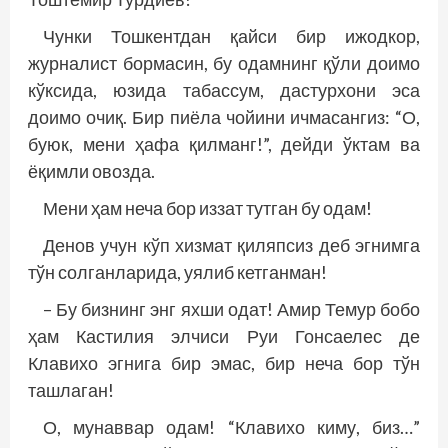
Чунки Тошкентдан қайси бир ижодкор,
журналист бормасин, бу одамнинг қўли доимо
кўксида, юзида табассум, дастурхони эса
доимо очиқ. Бир пиёла чойини ичмасангиз: “О,
буюк, мени ҳафа қилманг!”, дейди ўктам ва
ёқимли овозда.
Мени ҳам неча бор иззат тутган бу одам!
Денов учун кўп хизмат қиляпсиз деб эгнимга
тўн солганларида, уялиб кетганман!
– Бу бизнинг энг яхши одат! Амир Темур бобо
ҳам Кастилия элчиси Руи Гонсаелес де
Клавихо эгнига бир эмас, бир неча бор тўн
ташлаган!
О, мунаввар одам! “Клавихо киму, биз…”