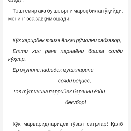
Тоштемир ака бу шеърни мароқ билан ўқийди,
менинг эса завқим ошади:
Кўк ҳарирдек юзига ёпқач рўмолни сабзавор,
Етти хил ранг парнаёни бошга солди
кўҳсар.
Ер оҳунинг нафидек мушкларини
сочди беқиёс,
Тол тўтининг парридек баргини ёзди
беғубор!
Кўк марваридларидек гўзал сатрлар! Қалб