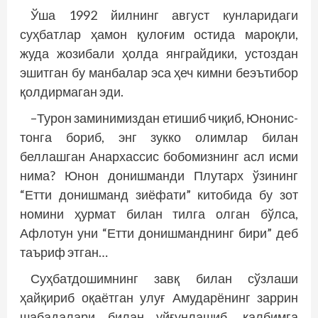
Ўша 1992 йилнинг август кунларидаги
суҳбатлар ҳамон қулоғим остида мароқли,
жуда жозибали ҳолда янграйдики, устоздан
эшитган бу манбалар эса ҳеч кимни беэътибор
қолдирмаган эди.
–Турон заминимиздан етишиб чиқиб, Юнонис­
тонга бориб, энг зукко олимлар билан
беллашган Анархассис бобомизнинг асл исми
нима? Юнон донишманди Плутарх ўзининг
“Етти донишманд зиёфати” китобида бу зот
номини ҳурмат билан тилга олган бўлса,
Афлотун уни “Етти донишманднинг бири” деб
таъриф этган…
Суҳбатдошимнинг завқ билан сўзлаши
ҳайқириб оқаётган улуғ Амударёнинг заррин
шабадалари билан уйғунлашиб, қалбимга