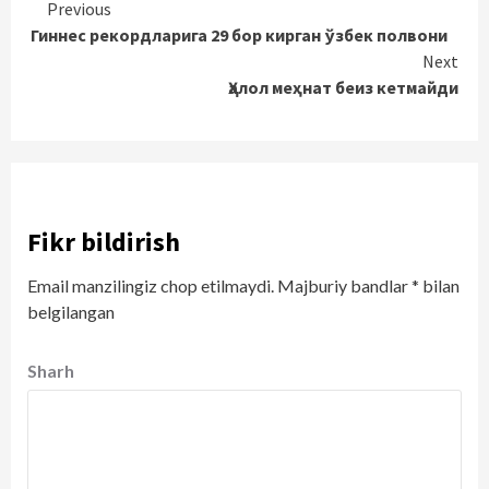
Continue
Previous
Гиннес рекордларига 29 бор кирган ўзбек полвони
Reading
Next
Ҳалол меҳнат беиз кетмайди
Fikr bildirish
Email manzilingiz chop etilmaydi.
Majburiy bandlar
*
bilan
belgilangan
Sharh