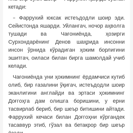
кетади:
– Фаррухий юксак истеъдодли шоир эди.
Сейистонда яшарди. Уйлангач, ночор аҳволга
тушади ва Чағониёнда, ҳозирги
Сурхондарёнинг Денов шаҳрида инсонни
инсон ўрнида кўрадиган ҳоким борлигини
эшитгач, оиласи билан бирга шамолдай учиб
келади.
Чағониёнда уни ҳокимнинг ёрдамчиси кутиб
олиб, бир ғазалини ўқигач, истеъдодли шоир
эканлигини англайди ва эртаси ҳокимнинг
Доғгоҳга дам олишга боришини, у ерни
тасвирлаб бериб, бир шеър битишини айтади.
Фаррухий кечаси билан Доғгоҳни кўргандек
тасаввур этиб, гўзал ва бетакрор бир шеър
ёзади.