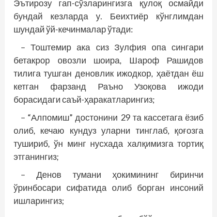
Эътирозу гап-сўзларингизга қулоқ осмайди
бундай кезларда у. Беихтиёр кўнглимдан
шундай ўй-кечинмалар ўтади:
– Тоштемир ака сиз Зулфия опа сингари
бетак­рор овозли шоира, Шароф Рашидов
тилига тушган деновлик ижодкор, ҳаётдан ёш
кетган фарзанд Раъно Узоқова ижоди
борасидаги саъй-ҳаракатларингиз;
– “Алпомиш” достонини 29 та кассетага ёзиб
олиб, кечаю кундуз уларни тинглаб, қоғозга
тушириб, ўн минг нусхада халқимизга тортиқ
этганингиз;
– Денов тумани ҳокимининг биринчи
ўринбосари сифатида олиб борган инсоний
ишларингиз;