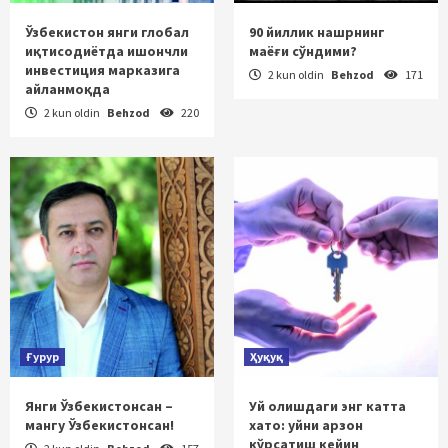
Ўзбекистон янги глобал
90 йиллик нашрнинг
иқтисодиётда ишончли
маёғи сўндими?
инвестиция марказига
2 kun oldin
Behzod
171
айланмоқда
2 kun oldin
Behzod
220
Ғурур
Ҳуқуқ
Янги Ўзбекистонсан –
Уй олишдаги энг катта
мангу Ўзбекистонсан!
хато: уйни арзон
кўрсатиш кейин