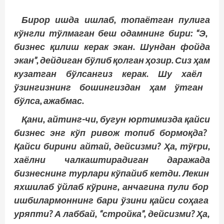
Бирор
ишда
ишлаб
, топаётган
пулига
кўнгли
тўлмаган
беш
одамнинг
бири
: “Э
,
бизнес
қилиш
керак
экан
. Шундан
фойда
экан
”, дейдиган
бўлиб
қолган
ҳозир
. Сиз
ҳам
кузатган
бўлсангиз
керак
. Шу
хаёл
ўзингизнинг
бошингиздан
ҳам
ўтган
бўлса
, ажабмас
.
Қани
, айтинг
-чи
, бугун
юртимизда
қайси
бизнес
энг
кўп
ривож
топиб
бормоқда
?
Қайси
бирини
айтай
, дейсизми
? Ҳа
, тўғри
,
хаёлни
чалкаштирадиган
даражада
бизнеснинг
турлари
кўпайиб
кетди
. Лекин
яхшилаб
ўйлаб
кўринг
, анчагина
пули
бор
ишбилармоннинг
бари
ўзини
қайси
соҳага
уряпти
? А
лаббай
, “стройка
”, дейсизми
? Ҳа
,