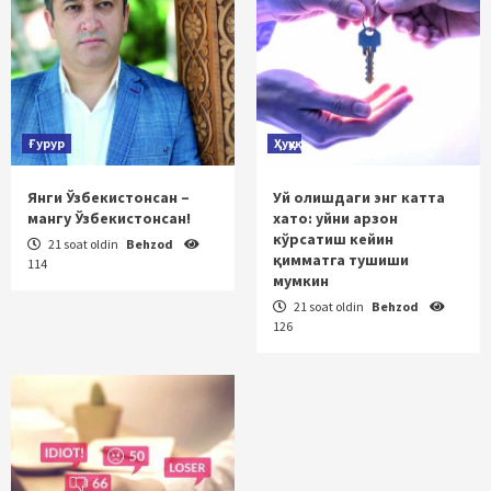
Ғурур
Ҳуқуқ
Янги Ўзбекистонсан –
Уй олишдаги энг катта
мангу Ўзбекистонсан!
хато: уйни арзон
кўрсатиш кейин
21 soat oldin
Behzod
қимматга тушиши
114
мумкин
21 soat oldin
Behzod
126