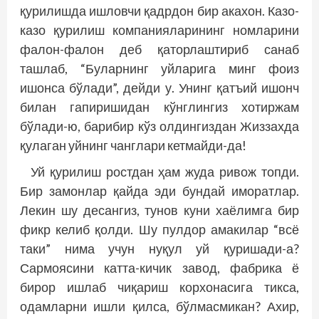
қурилишда ишловчи қадрдон бир акахон. Казо-
казо қурилиш компанияларининг номларини
фалон-фалон деб қаторлаштириб санаб
ташлаб, “Буларнинг уйларига минг фоиз
ишонса бўлади”, дейди у. Унинг қатъий ишонч
билан гапиришидан кўнглингиз хотиржам
бўлади-ю, барибир кўз олдингиздан Жиззахда
қулаган уйнинг чанглари кетмайди-да!
Уй қурилиш ростдан ҳам жуда ривож топди.
Бир замонлар қайда эди бундай иморатлар.
Лекин шу десангиз, тунов куни хаёлимга бир
фикр келиб қолди. Шу пулдор амакилар “всё
таки” нима учун нуқул уй қуришади-а?
Сармоясини катта-кичик завод, фабрика ё
бирор ишлаб чиқариш корхонасига тикса,
одамларни ишли қилса, бўлмасмикан? Ахир,