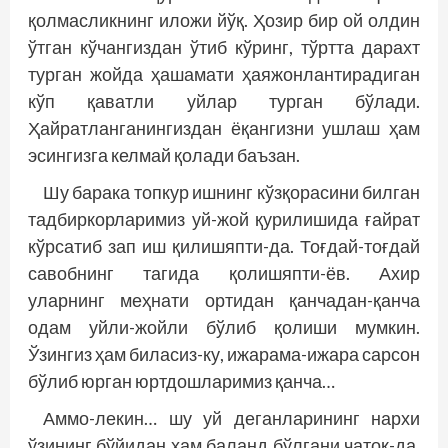
қолмасликнинг иложи йўқ. Ҳозир бир ой олдин
ўтган кўчангиздан ўтиб кўринг, тўртта дарахт
турган жойда ҳашамати ҳаяжонлантирадиган
кўп қаватли уйлар турган бўлади.
Ҳайратланганингиздан ёқангизни ушлаш ҳам
эсингизга келмай қолади баъзан.
Шу барака топкур ишнинг кўзқорасини билган
тадбиркорларимиз уй-жой қурилишида ғайрат
кўрсатиб зап иш қилишяпти-да. Тоғдай-тоғдай
савобнинг тагида қолишяпти-ёв. Ахир
уларнинг меҳнати ортидан қанчадан-қанча
одам уйли-жойли бўлиб қолиши мумкин.
Ўзингиз ҳам биласиз-ку, ижарама-ижара сарсон
бўлиб юрган юртдошларимиз қанча…
Аммо-лекин… шу уй деганларининг нархи
ўзининг бўйидан ҳам баланд бўлгани чатоқ-да.