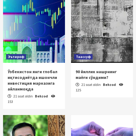
Эътироф
Таассуф
Ўзбекистон янги глобал
90 йиллик нашрнинг
иқтисодиётда ишончли
маёғи сўндими?
инвестиция марказига
21 soat oldin
Behzod
айланмоқда
125
21 soat oldin
Behzod
153