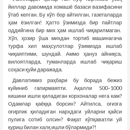
йиллар давомида хомашё базаси вазифасини
ўтаб келган. Бу кўп бор айтилган, газеталарда
ҳам ёзилган! Ҳатто ўзимизда бир пайтлар
оддийгина бир мих ҳам ишлаб чиқарилмаган.
Хўп, ҳозир ўша михдан тортиб машинагача
турфа хил маҳсулотлар ўзимизда ишлаб
чиқаяптими, шундай. Аммо ҳануз айниқса,
вилоятларда, туманларда ишлаб чиқариш
соҳаси қуйи даражада.
Давлатимиз раҳбари бу борада бежиз
куйиниб гапирмаяпти. Ақалли 500–1000
кишини ишли қиладиган корхоналар нега кам?
Одамлар қаёққа борсин? Айтилса, оғизга
оғирлик қиладиган нархдаги уйларни қайси
пулига сотиб олсин? Фақат кўпқаватли уй
қуриш билан халқ ишли бўлармиди?!