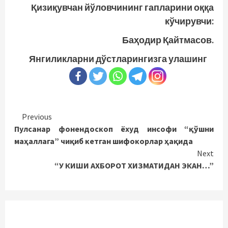
Қизиқувчан йўловчининг гапларини оққа
кўчирувчи:
Баҳодир Қайтмасов.
Янгиликларни дўстларингизга улашинг
Continue
Previous
Пулсанар фонендоскоп ёхуд инсофи “қўшни
Reading
маҳаллага” чиқиб кетган шифокорлар ҳақида
Next
“У КИШИ АХБОРОТ ХИЗМАТИДАН ЭКАН…”