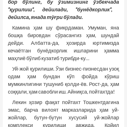
бор
бўлинг
, бу
ўзимизнинг
ўзбекчада
“қурилиш
”, дейилади
, “бунёдкорлик
”,
дейилса
, янада
тўғри
бўлади
.
Камина ҳам шу фикрдаман. Умуман, яна
бошқа бировдан сўрасангиз ҳам, шундай
дейди. Албатта-да, ҳозирда юртимизда
кечаётган бунёдкорлик ишларини ҳамма
маҳлиё бўлиб кузатиб турибди-ку…
Уй-жой қурилиши. Ўзи бизнес-пизнесдан узоқ
одам ҳам бундан кўп фойда кўриш
мумкинлигини тушуниб қолди-ёв. Рост-да, ҳам
соққали, ҳам савобли иш. Айниқса, пойтахтда!
Лекин ҳозир фақат пойтахт Тошкентдагина
эмас, барча вилоят марказларида ҳам уй-
жойлар, бутун-бутун хусусий уй-жойлар
комплекси қурилиши авжида. Қойил