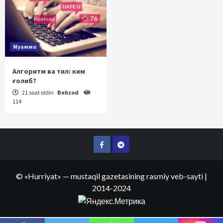
Муаммо
Алгоритм ва тил: ким
ғолиб?
21 soat oldin
Behzod
114
Facebook
Telegram
©
«Hurriyat»
— mustaqil gazetasining rasmiy veb-sayti
|
2014-2024