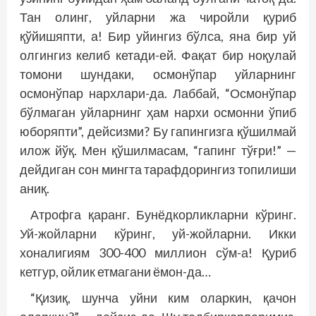
Тан олинг, уйларни жа чиройли қуриб
қўйишяпти, а! Бир уйингиз бўлса, яна бир уй
олгингиз келиб кетади-ей. Фақат бир ноқулай
томони шундаки, осмонўпар уйларнинг
осмонўпар нархлари-да. Лаббай, “Осмонўпар
бўлмаган уйларнинг ҳам нархи осмонни ўпиб
юборяпти”, дейсизми? Бу гапингизга қўшилмай
илож йўқ. Мен қўшилмасам, “гапинг тўғри!” —
дейдиган сон мингта тарафдорингиз топилиши
аниқ.
Атрофга қаранг. Бунёдкорликларни кўринг.
Уй-жойларни кўринг, уй-жойларни. Икки
хоналигиям 300-400 миллион сўм-а! Қуриб
кетгур, ойлик етмагани ёмон-да…
“Қизиқ, шунча уйни ким оларкин, қачон