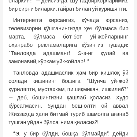
оларкин?” — дейсиз-да. Шу тадбиркорларимиз,
бир сирни биларки, ғайрат билан уй қуришяпти.
Интернетга кирсангиз, кўчада юрсаниз,
телевизорни қўшганингизда ҳеч бўлмаса бир
марта, бўлмаса бот-бот уй-жойларнинг
оҳанрабо рекламаларига кўзингиз тушади:
“Танловда адашманг! Э-э-нг қулай ва
замонавий, кўркам уй-жойлар!..”
Танловда адашмаслик ҳам бир қишлоқ ўй
солади кишининг бошига. “Шунча уй-жой
қуриляпти, мустаҳкам, пишиқмикан, ишқилиб?”
— деб, бошингизни қашлаб қоласиз. Худо
кўрсатмасин, бундан беш-олти ой аввал
Жиззахда ҳали битмай туриб шамолга ағанаб
тушган уйдан бўлса, нима қиласиз?!
“Э, у бир бўлди, бошқа бўлмайди”, дейди