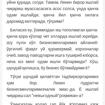
уйни қуради, сотди. Тамом. Лекин бирор ишлаб
чиқариш муассасасига асос солса, унда қанча
одам ишлайди, қанча йил қанча оилага
даромад келтиради, тўғрими?
Биласиз-ку, ўзимиздан иш тополмаган қанча-
қанча қора кўзлар чет элларда ишлаб юрибди.
Шу пули кўп бизнесменларимиз айланиб-
ўргилиб фақат уй қуравермай, корхоналар
очиб, завод-паводларни ишга тушириб юборса,
неча юз минг одам ишли бўлармиди? Хўш,
шундай қилишса, бу бизнес бўлмайдими ё?
Тўғри шундай қилаётган тадбиркорларимиз
ҳам бор. Лекин пудратчи
бизнесменларимизчалик эмас-да. Ё ишлаб
чиқариш сал “невыгодный”роқмикан-а?
Ўзингиздан қолар гап йўқ. Юртимиз узоқ