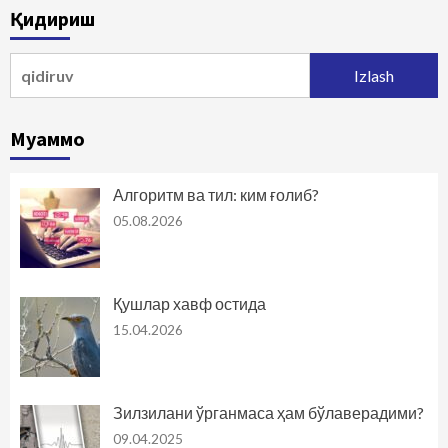
Қидириш
Qidirshish:
Муаммо
Алгоритм ва тил: ким ғолиб?
05.08.2026
Қушлар хавф остида
15.04.2026
Зилзилани ўрганмаса ҳам бўлаверадими?
09.04.2025