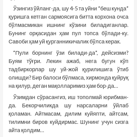
Ўзингиз ўйланг-да, шу 4-5 та уйни “беш кунда”
қуришга кетган сармоясига битта корхона очса
бўлмасмикан ишнинг кўзини биладиганлар.
Бунинг орқасидан ҳам пул топса бўлади-ку.
Савоби ҳам уй қурганникичалик бўлса керак.
“Пули борнинг ўзи билади-да”, дейсизми?
Буям тўғри. Лекин ажаб, нега бугун кўп
тадбиркорлар шу уй-жой қурилишига ўтиб
олишди? Бир балоси бўлмаса, хирмонда қуйруқ
на қилур, деган мақолларимиз ҳам бор-да…
Ўзимдан сўрасангиз, иш тополмай юрибман-
да. Бекорчиликда шу нарсаларни ўйлаб
қоламан. Айтмасам, дилим куйяпти, айтсам,
тилимни биров куйдирмас. Шунинг учун сизга
айта қолдим…