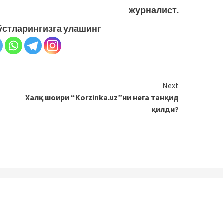
журналист.
ўстларингизга улашинг
Next
Халқ шоири “Korzinka.uz”ни нега танқид
қилди?