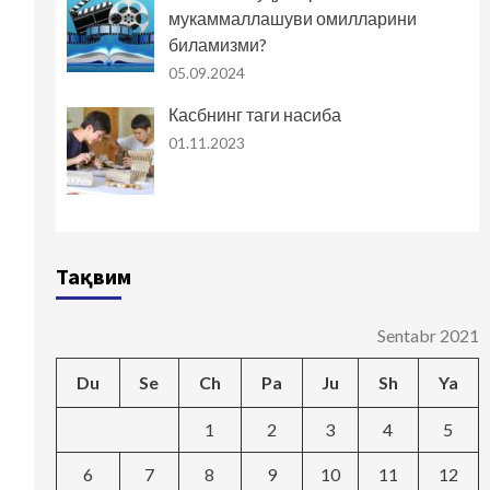
мукаммаллашуви омилларини
биламизми?
05.09.2024
Касбнинг таги насиба
01.11.2023
Тақвим
Sentabr 2021
Du
Se
Ch
Pa
Ju
Sh
Ya
1
2
3
4
5
6
7
8
9
10
11
12