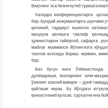
Вақтнинг эса бизни кутиб туришга вақти
Халқаро конференцияларга қатн
бор. Бундай анжуманларга шунчаки у
қилиниб, тадқиқот ишингиз натижа
маъруза қилишга таклиф қилишад
ҳужжатларни тайёрлаб, сафарга рух
маблағ муаммоси йўлингизга кўнда
танлов асосида бориш мумкин, аммо
бор.
Биз бугун янги Ўзбекистонда 
дунёқараши, ёшларнинг илм-маъри
ўзининг азалий мавқеи — дунё тамад
қайтиши керак. Бу йўлдаги ютуқ
қаноатланиб қолсак, суръатни яна бой