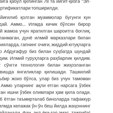
га қабул қилинган 78 та йигит-қизга “Эл-
ертификатлари топширилди.
йиғилиб қолган муаммолар бугунги кун
дай. Аммо… Илмда кичик бўлсин бирор
й жамоа учун яратилган шароитга боғлиқ.
ланмаган, дунё илмий марказлари билан
ияларда, гапнинг очиғи, жиддий ютуқларга
р Абдуғафур биз билан суҳбатда шундай
дим. Илмий гуруҳларга раҳбарлик қилдим.
 сўнгги технология билан жиҳозланган
вишда янгиликлар қилишади. Ташкилий
бир жоиз бўлса, улар биз учун тамоман
Аммо уларнинг ақли етган нарсага ўзбек
ган ишни ўзбек олимлари ҳам қила олади.
аб ётган таъмирталаб биноларда тафаккур
 илмда келажак ўн-ўн беш йилда жаҳоннинг
айланади. Фан ақл ёки ғоя эмас, тажриба!