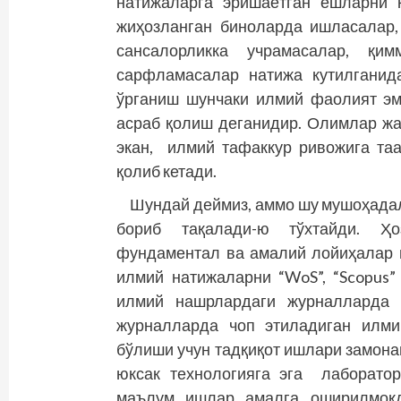
натижаларга эришаётган ёшларни 
жиҳозланган биноларда ишласалар,
сансалорликка учрамасалар, қи
сарфламасалар натижа кутилганид
ўрганиш шунчаки илмий фаолият эм
асраб қолиш деганидир. Олимлар жа
экан, илмий тафаккур ривожига та
қолиб кетади.
Шундай деймиз, аммо шу мушоҳадал
бориб тақалади-ю тўхтайди. Ҳоз
фундаментал ва амалий лойиҳалар 
илмий натижаларни “WoS”, “Scopus”
илмий нашрлардаги журналларда
журналларда чоп этиладиган илми
бўлиши учун тадқиқот ишлари замона
юксак техноло­гияга эга лаборат
маълум ишлар амалга оширилмоқд