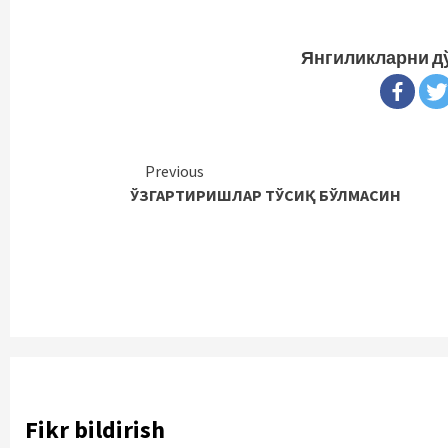
Янгиликларни д
Continue
Previous
ЎЗГАРТИРИШЛАР ТЎСИҚ БЎЛМАСИН
Reading
Fikr bildirish