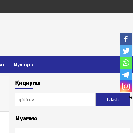
ят
Мулоҳаза
Қидириш
Qidirshish:
Муаммо