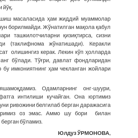
 йўқ.
ашиш масаласида ҳам жиддий муаммолар
чун борилмайди. Жўнатилган мақола қабул
лари ташкилотчиларни қизиқтирса, сизни
и (таклифнома жўнатишади). Керакли
сат олишингиз керак. Лекин кўп ҳолларда
ланг бўлади. Тўғри, давлат фондларидан
 бу имкониятнинг ҳам чекланган жойлари
яшамоқдамиз. Одамларнинг онг-шуури,
фатга интилиши кучайган. Она юртимиз
дуни ривожини белгилаб берган даражасига
ларимиз оз эмас. Аммо шу бори билан
 берган бўламиз.
Юлдуз ЎРМОНОВА,