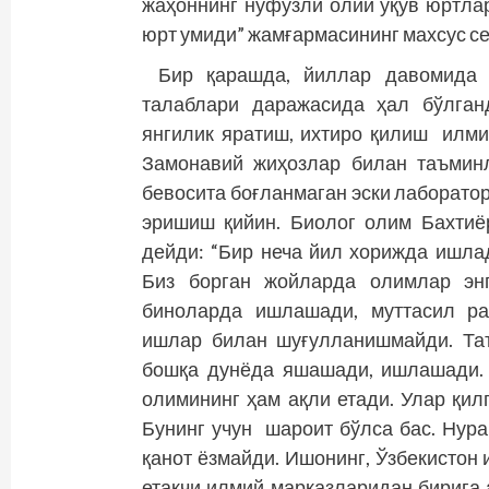
жаҳоннинг нуфузли олий ўқув юртлари
юрт умиди” жамғармасининг махсус с
Бир қарашда, йиллар давомида 
талаблари даражасида ҳал бўлган
янгилик яратиш, ихтиро қилиш илми
Замонавий жиҳозлар билан таъмин
бевосита боғланмаган эски лаборатор
эришиш қийин. Биолог олим Бахтиё
дейди: “Бир неча йил хорижда ишла
Биз борган жойларда олимлар энг
биноларда ишлашади, муттасил ра
ишлар билан шуғулланишмайди. Таъ
бошқа дунёда яшашади, ишлашади. 
олимининг ҳам ақли етади. Улар қил
Бунинг учун шароит бўлса бас. Нур
қанот ёзмайди. Ишонинг, Ўзбекистон
етакчи илмий марказларидан бирига 