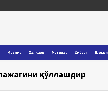
Т
Муаммо
Халқаро
Мутолаа
Сиёсат
Шеъри
лажагини қўллашдир