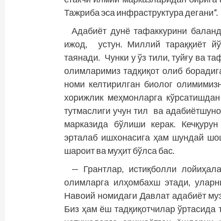
Тажриба эса инфраструктура дегани”.
Адабиёт дунё тафаккурини баланд
ижод, устун. Миллий тараққиёт й
таянади. Чунки у ўз тили, туйғу ва т
олимларимиз тадқиқот олиб борадиг
номи келтирилган биолог олимимиз
хорижлик меҳмонларга кўрсатишдан
тутмаслиги учун тил ва адабиётшун
марказида бўлиши керак. Кечқуру
эрталаб ишхонасига ҳам шундай шо
шароит ва муҳит бўлса бас.
— Грантлар, истиқболли лойиҳала
олимларга илҳомбахш этади, уларн
Навоий номидаги Давлат адабиёт му
Биз ҳам ёш тадқиқотчилар ўртасида 