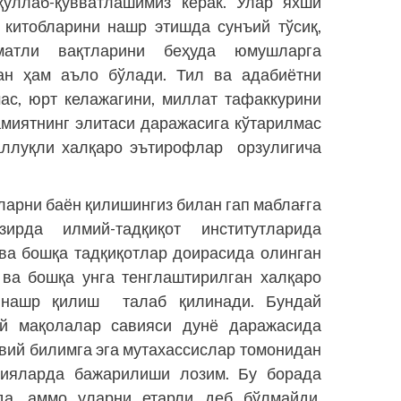
қўллаб-қувватлашимиз керак. Улар яхши
 китобларини нашр этишда сунъий тўсиқ,
мматли вақтларини беҳуда юмушларга
ан ҳам аъло бўлади. Тил ва адабиётни
ас, юрт келажагини, миллат тафаккурини
миятнинг элитаси даражасига кўтарилмас
аллуқли халқаро эътирофлар орзулигича
арни баён қилишингиз билан гап маблағга
ирда илмий-тадқиқот инс­титутларида
ва бошқа тадқиқотлар доирасида олинган
 ва бошқа унга тенглаштирилган халқаро
 нашр қилиш талаб қилинади. Бундай
й мақолалар савияси дунё даражасида
вий билимга эга мутахассислар томонидан
орияларда бажарилиши лозим. Бу борада
а, аммо уларни етарли деб бўлмайди.