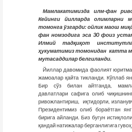
Мамлакатимизда
илм
-фан
риво
Кейинги
йилларда
олимларни
мо
томонга
ўзгарди
: ойлик
маош
миқ
фан
номзодига
эса
30 фоиз
уста
Илмий
тадқиқот
институтла
ҳукуматимиз
томонидан
катта
м
мутасаддилар
белгиланди
.
Йиллар давомида фаолият юритмага
жамоалар қайта тик­ланди. Кўп­лаб 
Бир сўз билан айтганда, мамла
давлатлари сафига олиб чиқишнин
ривожлантириш, иқтидорли, изланув
Президентимиз олиб бораётган ян
бирига айланди. Биз бугун истиқлол
қандай натижалар берганлигига гувоҳ 