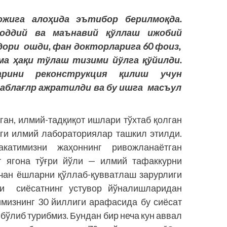
жига
алоҳида
эътибор
берилмоқда
.
ддий
ва
маънавий
қўллаш
ижобий
дори
ошди
, фан
докторларига
60 фоиз
,
ма
ҳақи
тўлаш
тизими
йўлга
қўйилди
.
рини
реконс
­трукция
қилиш
учун
аблағлр
ажратилди
ва
бу
ишга
масъул
н, илмий-тадқиқот ишлари тўхтаб қолган
янги илмий лабораториялар ташкил этилди.
катимизни жаҳоннинг ривожланаётган
г ягона тўғри йўли — илмий тафаккурни
чан ёшларни қўллаб-қувватлаш зарурлиги
ги сиё­сатнинг устувор йўналишларидан
имизнинг 30 йиллиги арафасида бу сиёсат
бўлиб турибмиз. Бундан бир неча кун аввал