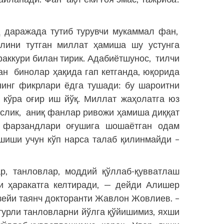
 даражада тутиб турувчи мукаммал фан,
ўлини тутган миллат ҳамиша шу устунга
афаккури билан тирик. Адабиётшунос, тилчи
ан бинолар ҳақида гап кетганда, юқорида
нинг фикрлари ёдга тушади: бу шароитни
 кўра оғир иш йўқ. Миллат жаҳолатга юз
ослик, аниқ фанлар ривожи ҳамиша диққат
н фарзандлари оғушига шошаётган одам
шиши учун кўп нарса талаб қилинмайди –
р, танловлар, моддий қўллаб-қувватлаш
и ҳаракатга келтиради, — дейди Алишер
зейи таянч докторанти Жавлон Жовлиев. –
турли танловларни йўлга қўйишимиз, яхши