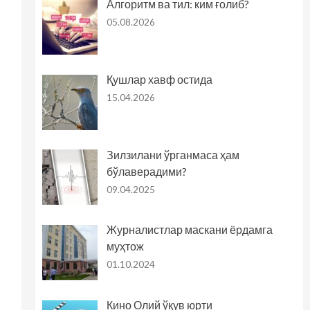
Алгоритм ва тил: ким ғолиб?
05.08.2026
Қушлар хавф остида
15.04.2026
Зилзилани ўрганмаса ҳам
бўлаверадими?
09.04.2025
Журналистлар маскани ёрдамга
муҳтож
01.10.2024
Кино Олий ўқув юрти