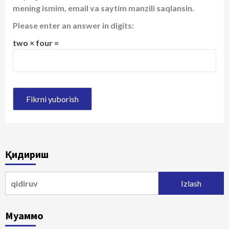
mening ismim, email va saytim manzili saqlansin.
Please enter an answer in digits:
two × four =
Қидириш
Qidirshish:
Муаммо