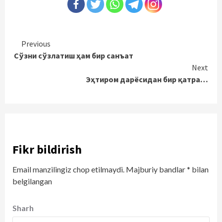
Continue
Previous
Сўзни сўзлатиш ҳам бир санъат
Reading
Next
Эҳтиром дарёсидан бир қатра…
Fikr bildirish
Email manzilingiz chop etilmaydi.
Majburiy bandlar
*
bilan
belgilangan
Sharh