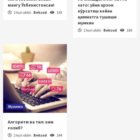
мангу Ўзбекистонсан!
хато: уйни арзон
кўрсатиш кейин
2 kun oldin
Behzod
143
қимматга тушиши
мумкин
2 kun oldin
Behzod
160
Муаммо
Алгоритм ва тил: ким
ғолиб?
2 kun oldin
Behzod
144