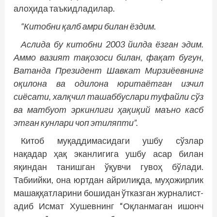
алоҳида таъкидладилар.
“Китобни қалб амри билан ёздим.
Аслида бу китобни 2003 йилда ёзган эдим.
Аммо вазият тақозоси билан, фақат бугун,
Ватанда Президент Шавкат Мирзиёевнинг
оқилона ва одилона юритаётган изчил
сиёсати, халқчил ташаббуслари туфайли сўз
ва матбуот эркинлиги ҳақиқий маъно касб
этган кунлари чоп этиляпти”.
Китоб муқаддимасидаги ушбу сўзлар
нақадар ҳақ эканлигига ушбу асар билан
яқиндан танишган ўқувчи гувоҳ бўлади.
Табиийки, она юртдан айрилиқда, муҳожирлик
машаққатларини бошидан ўтказган журналист-
адиб Исмат Хушевнинг “Оқланмаган ишонч