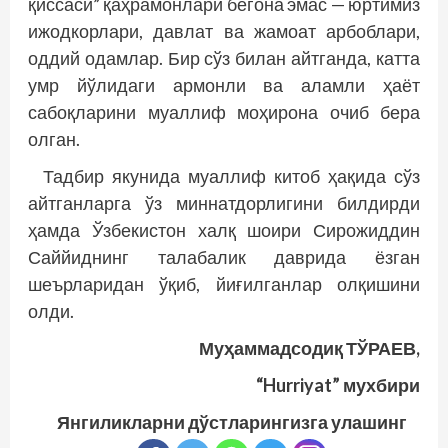
қиссаси” қаҳрамонлари бегона эмас — юртимиз
ижодкорлари, давлат ва жамоат арбоблари,
оддий одамлар. Бир сўз билан айтганда, катта
умр йўлидаги армонли ва аламли ҳаёт
сабоқларини муаллиф моҳирона очиб бера
олган.
Тадбир якунида муаллиф китоб ҳақида сўз
айтганларга ўз миннатдорлигини билдирди
ҳамда Ўзбекистон халқ шоири Сирожиддин
Саййиднинг талабалик даврида ёзган
шеърларидан ўқиб, йиғилганлар олқишини
олди.
Муҳаммадсодиқ ТЎРАЕВ,
“Hurriyat” мухбири
Янгиликларни дўстларингизга улашинг