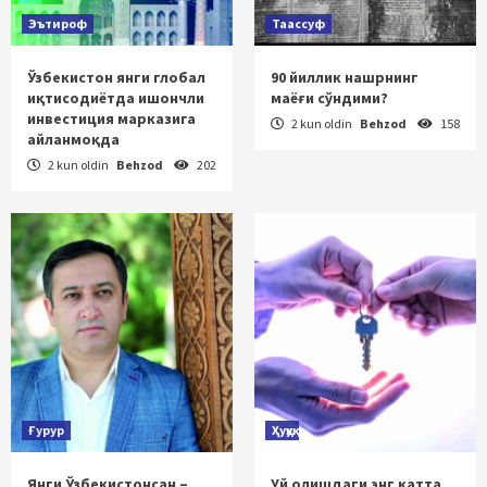
Эътироф
Таассуф
Ўзбекистон янги глобал
90 йиллик нашрнинг
иқтисодиётда ишончли
маёғи сўндими?
инвестиция марказига
2 kun oldin
Behzod
158
айланмоқда
2 kun oldin
Behzod
202
Ғурур
Ҳуқуқ
Янги Ўзбекистонсан –
Уй олишдаги энг катта