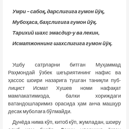
Умри – сабоқ, дарслигига гумон йўқ,
Мубоҳаса, баҳслигига гумон йўқ.
Тарихий шахс эмасдир-у ва лекин,
Исматжоннинг шахслигига гумон йўқ.
Ушбу сатрларни битган Муҳаммад
Раҳмондай ўзбек шеъриятининг нафис ва
ҳассос шоири назарига тушган таниқли пуб­
лицист Исмат Хушев номи нафақат
мамлакатимизда, балки хориждаги
ватандошларимиз орасида ҳам анча машҳур
десак муболаға бўлмайди.
Дунёда нима кўп, китоб кўп, жумладан, шоиру