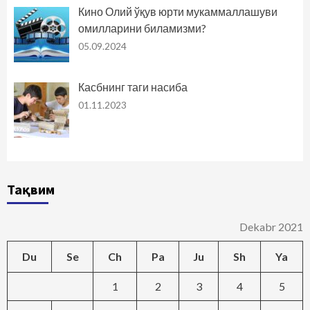
Кино Олий ўқув юрти мукаммаллашуви
омилларини биламизми?
05.09.2024
Касбнинг таги насиба
01.11.2023
Тақвим
Dekabr 2021
Du
Se
Ch
Pa
Ju
Sh
Ya
1
2
3
4
5