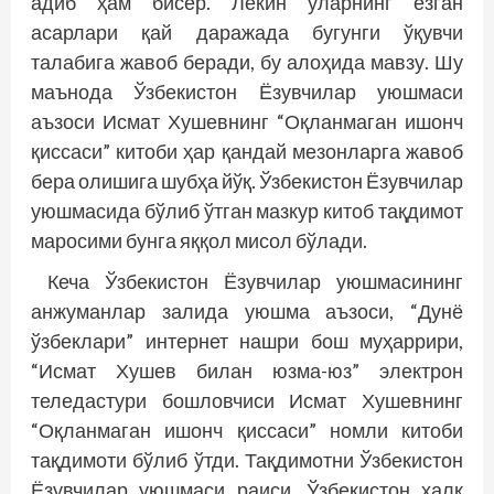
адиб ҳам бисёр. Лекин уларнинг ёзган
асарлари қай даражада бугунги ўқувчи
талабига жавоб беради, бу алоҳида мавзу. Шу
маънода Ўзбекистон Ёзувчилар уюшмаси
аъзоси Исмат Хушевнинг “Оқланмаган ишонч
қиссаси” китоби ҳар қандай мезонларга жавоб
бера олишига шубҳа йўқ. Ўзбекистон Ёзувчилар
уюшмасида бўлиб ўтган мазкур китоб тақдимот
маросими бунга яққол мисол бўлади.
Кеча Ўзбекистон Ёзувчилар уюшмасининг
анжуманлар залида уюшма аъзоси, “Дунё
ўзбеклари” интернет нашри бош муҳаррири,
“Исмат Хушев билан юзма-юз” электрон
теледастури бошловчиси Исмат Хушевнинг
“Оқланмаган ишонч қиссаси” номли китоби
тақдимоти бўлиб ўтди. Тақдимотни Ўзбекис­тон
Ёзувчилар уюшмаси раиси, Ўзбекис­тон халқ