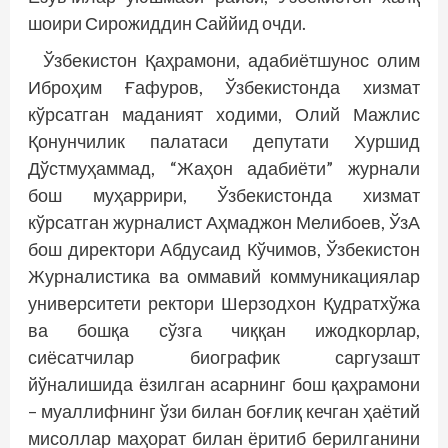
шоири Сирожиддин Саййид очди.
Ўзбекистон Қаҳрамони, адабиётшунос олим
Иброҳим Ғафуров, Ўзбекистонда хизмат
кўрсатган маданият ходими, Олий Мажлис
Қонунчилик палатаси депутати Хуршид
Дўстмуҳаммад, “Жаҳон адабиёти” журнали
бош муҳаррири, Ўзбекистонда хизмат
кўрсатган журналист Аҳмаджон Мелибоев, ЎзА
бош директори Абдусаид Кўчимов, Ўзбекистон
Журналис­тика ва оммавий коммуникациялар
университети ректори Шерзодхон Қудратхўжа
ва бошқа сўзга чиққан ижодкорлар,
сиёсатчилар биографик саргузашт
йўналишида ёзилган асарнинг бош қаҳрамони
– муаллифнинг ўзи билан боғлиқ кечган ҳаётий
мисоллар маҳорат билан ёритиб берилганини