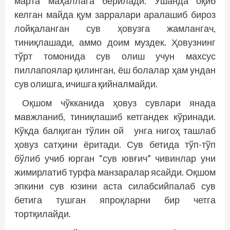
марта маҳаллага берилади. Ўшанда оқиб
келган майда қум зарралари аралашиб бироз
лойқаланган сув ҳовузга жамлангач,
тиниқлашади, аммо доим муздек. Ҳовузнинг
тўрт томонида сув олиш учун махсус
пиллапоялар қилинган, ёш болалар ҳам ундан
сув олишга, ичишга қийналмайди.
Оқшом чўкканида ҳовуз сувлари янада
мавжланиб, тиниқлашиб кетгандек кўринади.
Кўкда балқиган тўлин ой унга нигоҳ ташлаб
ҳовуз сатҳини ёритади. Сув бетида тўп-тўп
бўлиб учиб юрган “сув ювғич” чивинлар уни
жимирлатиб турфа манзаралар ясайди. Оқшом
эпкини сув юзини аста силабсийпалаб сув
бетига тушган япроқларни бир четга
тортқилайди.