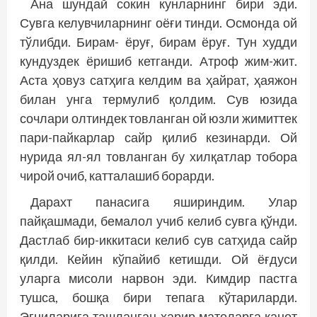
Ана шундай сокин кунларнинг бири эди.
Сувга келувчиларнинг оёғи тинди. Осмонда ой
тўлибди. Бирам- ёруғ, бирам ёруғ. Тун худди
кундуздек ёришиб кетганди. Атроф жим-жит.
Аста ҳовуз сатҳига келдим ва ҳайрат, ҳаяжон
билан унга термулиб қолдим. Сув юзида
сочлари олтиндек товланган ой юзли жимиттек
пари-пайкарлар сайр қилиб кезинарди. Ой
нурида ял-ял товланган бу хилқатлар тобора
чирой очиб, катталашиб борарди.
Дарахт панасига яшириндим. Улар
пайқашмади, бемалол учиб келиб сувга қўнди.
Дастлаб бир-иккитаси келиб сув сатҳида сайр
қилди. Кейин кўпайиб кетишди. Ой ёғдуси
уларга мисоли нарвон эди. Кимдир пастга
тушса, бошқа бири тепага кўтариларди.
Эгниларига ташланган ҳарир матоларга қанот