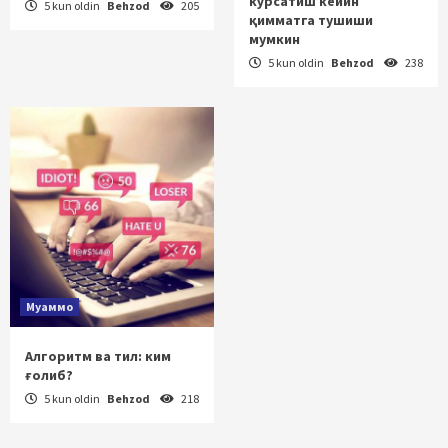
кўрсатиш кейин
5 kun oldin
Behzod
205
қимматга тушиши
мумкин
5 kun oldin
Behzod
238
Муаммо
Алгоритм ва тил: ким
ғолиб?
5 kun oldin
Behzod
218