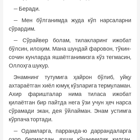
— Беради.
— Мен бўлганимда жуда кўп нарсаларни
сўрардим.
— Сўрайвер болам, тилакларинг ижобат
бўлсин, илоҳим. Мана шундай фаровон, тўкин-
сочин кунларда яшаётганимизга кўз тегмасин,
Оллоҳга шукур.
Энамнинг тутумига ҳайрон бўлиб, уйқу
ахтараётган хиёл юмуқ кўзларига термуламан.
Ахир фаришталар нима тиласа ижобат
қилаётган бир пайт­­да нега ўзи учун ҳеч нарса
сўрамади экан, дея ўйлайман. Энам устимга
кўрпача тортади.
— Одамларга, парранда-ю даррандаларга
озор бермасдан, яхши қўшничилик қилган,