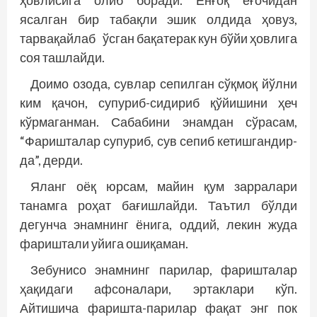
ҳовлисига олиб боради. Ёнғоқ ёғочидан
ясалган бир табақли эшик олдида ҳовуз,
тарвақайлаб ўсган бақатерак кун бўйи ҳовлига
соя ташлайди.
Доимо озода, сувлар сепилган сўқмоқ йўлни
ким қачон, супуриб-сидириб қўйишини ҳеч
кўрмаганман. Сабабини энамдан сўрасам,
“Фаришталар супуриб, сув сепиб кетишгандир-
да”, дерди.
Яланг оёқ юрсам, майин қум зарралари
танамга роҳат бағишлайди. Таътил бўлди
дегунча энамнинг ёнига, оддий, лекин жуда
фариштали уйига ошиқаман.
Зебунисо энамнинг парилар, фаришталар
ҳақидаги афсоналари, эртаклари кўп.
Айтишича фаришта-парилар фақат энг пок