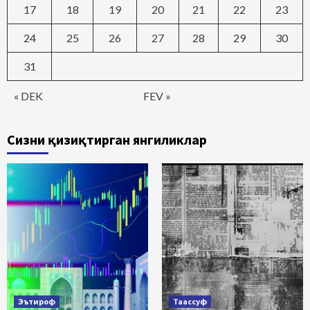
17
18
19
20
21
22
23
24
25
26
27
28
29
30
31
« DEK
FEV »
Сизни қизиқтирган янгиликлар
Эътироф
Таассуф