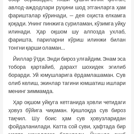
авлод-аждодлари руҳини шод этганларга ҳам
фаришталар кўринади, — дея оҳиста елкамга
қоқади. Унинг пинжига суриламан, кўзимга уйқу
илинади. Ҳар оқшом шу алпозда ухлаб,
фаришта, париларни кўриш илинжи билан
тонгни қарши оламан…
Йиллар ўтди. Энди бироз улғайдим. Энам эса
тобора қартайиб, дарахт шохидек эгилиб
борарди. Уй юмушларига ёрдамлашаман. Сув
олиб келиш, экинлар тагини юмшатиш ишлари
менинг зиммамда.
Ҳар оқшом уйқуга кетганида ҳовли четидаги
ҳовуз бўйига чиқаман. Қишлоқда сув бироз
тақчил. Шу боис ҳам сув ҳовузларидан
фойдаланилади. Катта сой суви, ҳафтада бир