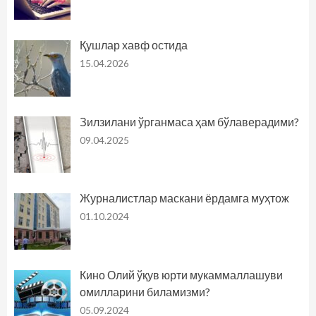
Қушлар хавф остида
15.04.2026
Зилзилани ўрганмаса ҳам бўлаверадими?
09.04.2025
Журналистлар маскани ёрдамга муҳтож
01.10.2024
Кино Олий ўқув юрти мукаммаллашуви
омилларини биламизми?
05.09.2024