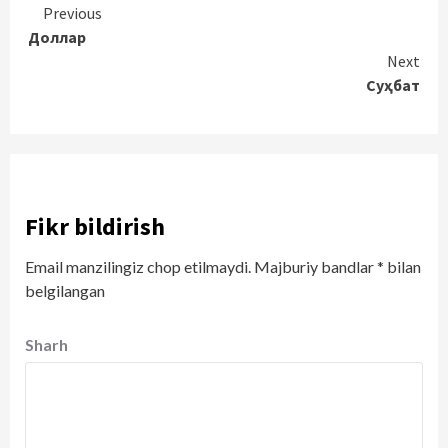
Continue
Previous
Доллар
Reading
Next
Суҳбат
Fikr bildirish
Email manzilingiz chop etilmaydi.
Majburiy bandlar
*
bilan
belgilangan
Sharh