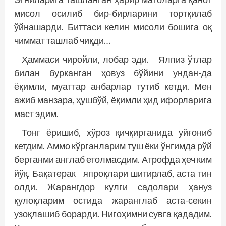
мисол осилиб бир-бирларини тортқилаб
ўйнашарди. Биттаси келин мисоли бошига оқ
чиммат ташлаб чиқди…
Ҳаммаси чиройли, лобар эди. Ялпиз ўтлар
билан бурканган ҳовуз бўйини ундан-да
ёқимли, муаттар анбарлар тутиб кетди. Мен
ажиб манзара, ҳушбўй, ёқимли ҳид ифорларига
маст эдим.
Тонг ёришиб, хўроз қичқирганида уйғониб
кетдим. Аммо кўрганларим туш ёки ўнгимда рўй
берганми англаб етолмасдим. Атрофда ҳеч ким
йўқ. Бақатерак япроқлари шитирлаб, аста тин
олди. Жарангдор кулги садолари ҳануз
қулоқларим остида жаранглаб аста-секин
узоқлашиб борарди. Нигоҳимни сувга қададим.