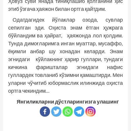
Ҳовуз суви янада тиниқлашиб қолганини ҳис
этиб ўзгача ҳая­жон билан ортга қайтдим.
Одатдагидек йўлаклар озода, сувлар
сепилган эди. Оҳиста энам ётган ҳужрага
бўйландим ва ҳайрат, ҳаяжонда лол қолдим.
Тунда димоғларимга инган муаттар, мусаффо,
ёқимли анбар шу хонадан келарди. Энам
эгнидаги кўйлакнинг ҳарир гуллари, тундаги
кичкина фаришталар эгнидаги нафис
гуллардек товланиб кўзимни қамаштирди. Мен
уларни чўчитиб юбормаслик илинжида оҳиста
ортга чекиндим…
Янгиликларни дўстларингизга улашинг