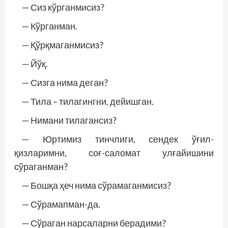
— Сиз кўрганмисиз?
— Кўрганман.
— Қўрқмаганмисиз?
— Йўқ.
— Сизга нима деган?
— Тила – тилагингни, дейишган.
— Нимани тилагансиз?
— Юртимиз тинчлиги, сендек ўғил-
қизларимни, соғ-саломат улғайишини
сўраганман?
— Бошқа ҳеч нима сўрамаганмисиз?
— Сўрамапман-да.
— Сўраган нарсаларни берадими?