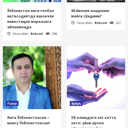
Ўзбекистон янги глобал
90 йиллик нашрнинг
иқтисодиётда ишончли
маёғи сўндими?
инвестиция марказига
5 kun oldin
Behzod
227
айланмоқда
5 kun oldin
Behzod
298
Ғурур
Ҳуқуқ
Янги Ўзбекистонсан –
Уй олишдаги энг катта
мангу Ўзбекистонсан!
хато: уйни арзон