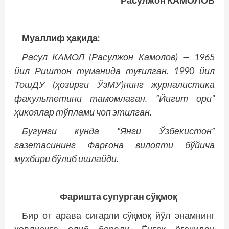
Расулжон КАМОЛОВ
Муаллиф ҳақида:
Расул КАМОЛ (Расулжон Камолов) — 1965
йил Риштон туманида туғилган. 1990 йил
ТошДУ (ҳозирги ЎзМУ)нинг журналис­тика
факультетини тамомлаган. “Йигит ори”
ҳикоялар тўплами чоп этилган.
Бугунги кунда “Янги Ўзбекистон”
газетасининг Фарғона вилояти бўйича
мухбири бўлиб ишлайди.
Фаришта супурган сўқмоқ
Бир от арава сиғарли сўқмоқ йўл энамнинг