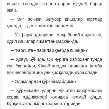
инсон, хонадон ва юртларни йўқлаб борар
экан.
— Энг покиза, беғубор кишилар, юртлар
қаерда, — дея энамга юзланаман.
— Ўз фарзандларини меҳр бериб алқаётган,
одил кишилар яшаётган маскан-да.
— Фаришта – парилар қаерда яшайди?
— Ҳовуз бўйида. Ой нурига ҳамоҳанг тунда
сув ёқалайди, ўйнаб ҳордиқ олишади. Қалби
пок инсонларгина уни ҳис қилади, кўра олади.
— Одамлардан қўрқишмайдими?
— Қўрқишади, уларни чўчитиб юбормаслик
керак. Ҳадиксираб қолишса келмай қўяди.
Қўрқитган одамдан фаришта арийди.