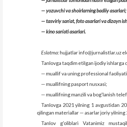
— jurnalistlar tomonidan nashr etilgan publ
— yozuvchi va shoirlarning badiiy asarlari;
— tasviriy san'at, foto asarlari va dizayn ish
— kino san'ati asarlari.
Eslatma:
hujjatlar info@jurnalistlar.uz e
Tanlovga taqdim etilgan ijodiy ishlarga qu
— muallif va uning professional faoliyat
— muallifning pasport nusxasi;
— muallifning manzili va bog'lanish telef
Tanlovga 2021 yilning 1 avgustidan 202
qilingan materiallar — asarlar joriy yilning
Tanlov g'oliblari Vatanimiz mustaqil