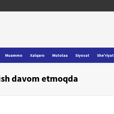
Muammo
Xalqaro
Mutolaa
Siyosat
She'riyat
ilish davom etmoqda