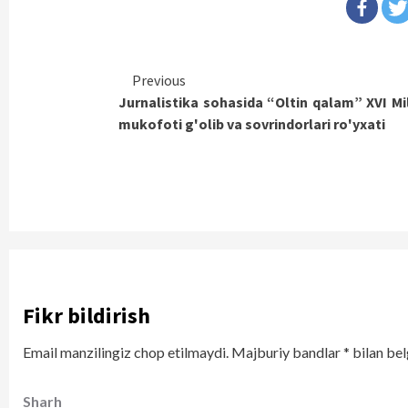
Continue
Previous
Jurnalistika sohasida “Oltin qalam” XVI Mil
Reading
mukofoti g'olib va sovrindorlari ro'yxati
Fikr bildirish
Email manzilingiz chop etilmaydi.
Majburiy bandlar
*
bilan bel
Sharh