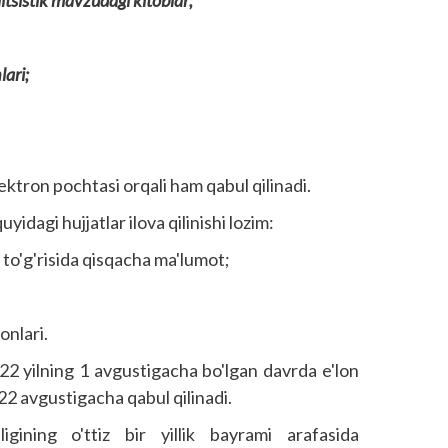
itsistik mavzudagi kitoblar;
lari;
lektron pochtasi orqali ham qabul qilinadi.
yidagi hujjatlar ilova qilinishi lozim:
i to'g'risida qisqacha ma'lumot;
onlari.
2 yilning 1 avgustigacha bo'lgan davrda e'lon
 22 avgus­tigacha qabul qilinadi.
ligining o'ttiz bir yillik bayrami arafasida