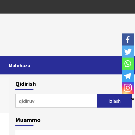
Mulohaza
Qidirish
Qidirshish:
Muammo