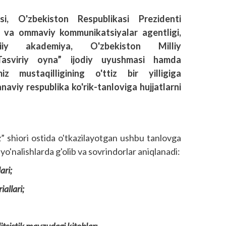
si, O'zbekiston Respublikasi Prezidenti
t va ommaviy kommunikatsiyalar agentligi,
diiy akademiya, O'zbekiston Milliy
“Tasviriy oyna” ijodiy uyushmasi hamda
z mustaqilligining o'ttiz bir yilligiga
anaviy respublika ko'rik-tanloviga hujjatlarni
z” shiori ostida o'tkazilayotgan ushbu tanlovga
yo'nalishlarda g'olib va sov­rindorlar aniqlanadi:
ari;
iallari;