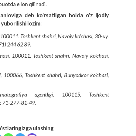
uotda e'lon qilinadi.
tanloviga deb ko'rsatilgan holda o'z ijodiy
yuborilishi lozim:
 100011. Toshkent shahri, Navoiy ko'chasi, 30-uy.
(71) 244 62 89.
masi, 100011. Toshkent shahri, Navoiy ko'chasi,
, 100066, Toshkent shahri, Bunyodkor ko'chasi,
ematografiya agentligi, 100115, Toshkent
el.: 71-277-81-49.
o'stlaringizga ulashing