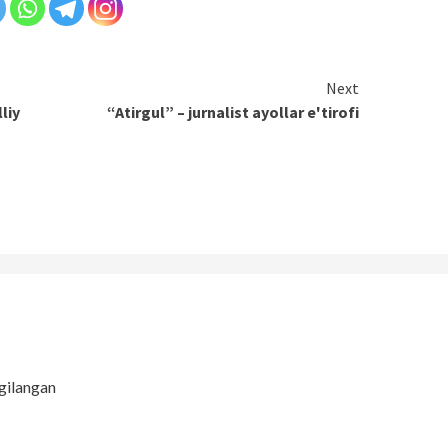
Next
liy
“Atirgul” – jurnalist ayollar e'tirofi
gilangan