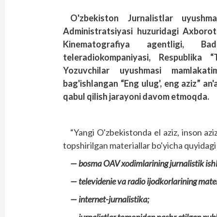
O'zbekiston Jurnalistlar uyushma
Administratsiyasi huzuridagi Axboro
Kinematografiya agentligi, Ba
teleradiokompaniyasi, Respublika 
Yozuvchilar uyushmasi mamlakatimi
bag'ishlangan “Eng ulug', eng aziz” an'
qabul qilish jarayoni davom etmoqda.
“Yangi O'zbekistonda el aziz, inson azi
topshirilgan materiallar bo'yicha quyidagi 
— bosma OAV xodimlarining jurnalistik ishl
— televidenie va radio ijodkorlarining mater
— internet-jurnalistika;