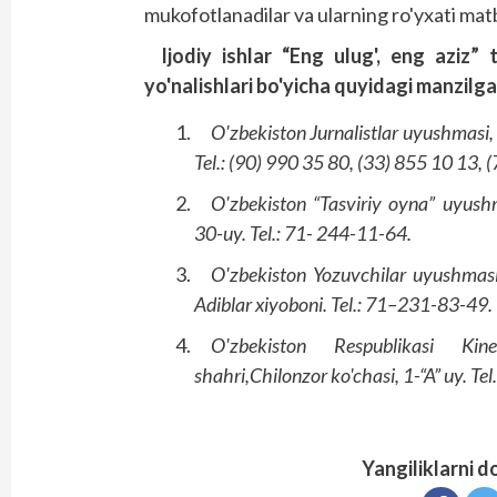
mukofotlanadilar va ularning ro'yxati matb
Ijodiy ishlar “Eng ulug', eng aziz” 
yo'nalishlari bo'yicha quyidagi manzilga 
O'zbekiston Jurnalistlar uyushmasi,
Tel.: (90) 990 35 80, (33) 855 10 13, 
O'zbekiston “Tasviriy oyna” uyush
30-uy. Tel.: 71- 244-11-64.
O'zbekiston Yozuvchilar uyushmasi
Adiblar xiyoboni. Tel.: 71–231-83-49.
O'zbekiston Respublikasi Kin
shahri,Chilonzor ko'chasi, 1-“A” uy. T
Yangiliklarni d